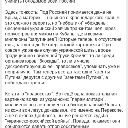
учинить Голодомор всей России!
Здесь тонкость. Под Россией понимается даже не
Крым, а материк — начиная с Краснодарского края. В
это сложно поверить, но "небратики" убеждены:
бесценный украинский хавчик транзитом шёл через
полуостров прямиком на Кубань, где и кормил
миллионы "запутинцев"! Которые теперь, в отсутствие
еды, загнутся-де без херсонской картошечки. Про
совсем уж явные случаи украинской шизы, вроде
традиционно найденной "руки Кремля" то ли среди
организаторов "блокады", то ли в числе
дискредитирующих её "правосеков", упоминать уже и
неприлично. Там теперь всегда так: одни "агенты
Путина" дерутся с другими "агентами Путина", а
побеждают третьи.
Кстати, о "правосеках". Вот ещё одна показательная
картинка: вояки из украинских "парамилитари",
молниеносно слетевшиеся на блокированный Чонгар,
из кожи вон лезут, доказывая, что именно на Перекопе,
а не в окопах Донбасса, нынче решается судьба
"украинско-российской войны". Правда, покамест они
собираются давать отпор собственным