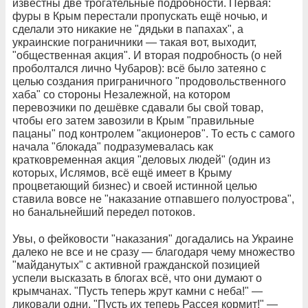
известны две трогательные подробности. Первая:
фуры в Крым перестали пропускать ещё ночью, и
сделали это никакие не "дядьки в папахах", а
украинские пограничники — такая вот, выходит,
"общественная акция". И вторая подробность (о ней
проболтался лично Чубаров): всё было затеяно с
целью создания приграничного "продовольственного
хаба" со стороны Незалежной, на котором
перевозчики по дешёвке сдавали бы свой товар,
чтобы его затем завозили в Крым "правильные
пацаны" под контролем "акционеров". То есть с самого
начала "блокада" подразумевалась как
кратковременная акция "деловых людей" (один из
которых, Ислямов, всё ещё имеет в Крыму
процветающий бизнес) и своей истинной целью
ставила вовсе не "наказание отпавшего полуострова",
но банальнейший передел потоков.
Увы, о фейковости "наказания" догадались на Украине
далеко не все и не сразу — благодаря чему множество
"майданутых" с активной гражданской позицией
успели высказать в блогах всё, что они думают о
крымчанах. "Пусть теперь жрут камни с неба!" —
ликовали одни. "Пусть их теперь Рассея кормит!" —