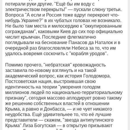
потирали руки другие. "Ещё бы им воду с
электричеством перекрыть!" — пускали слюну третьи.
Вопроса "А если и Россия тоже вдруг перекроет что-
нибудь Украине?" в их чубатых головах не возникало.
Не было там места и милосердию к "оккупированным
согражданам", каковыми Киев до сих пор официально
числит крымчан. Последние флегматично
поглядывали на беснование Панасов да Наталок и в
очередной раз благословляли Небеса за то, что им
удалось вовремя соскочить с "корабля уродов".
Помимо прочего, "небратская" кровожадность
заставила по-новому взглянуть и на такой
академический вопрос, как история Голодомора.
Постсоветская нация, выстроившая свою
идентичность на теории "уморения голодом
миллионов людей по национально-территориальному
признаку", сегодня массово аплодирует ровно такому
же решению собственных властей в отношении
Крыма, а равно и Донбасса, — и не чует никакого
неудобства. Ещё удивительнее то, что её лучшие
представители — скажем, "звезда антипутинского
Крыма" Лиза Богутская — в открытую призывают