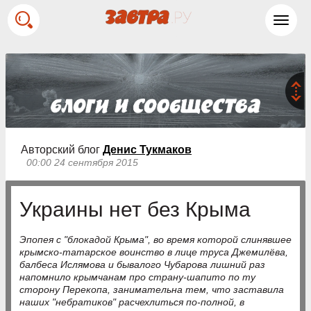
Toggl
navig
Авторский блог
Денис Тукмаков
00:00 24 сентября 2015
Украины нет без Крыма
Эпопея с "блокадой Крыма", во время которой слинявшее
крымско-татарское воинство в лице труса Джемилёва,
балбеса Ислямова и бывалого Чубарова лишний раз
напомнило крымчанам про страну-шапито по ту
сторону Перекопа, занимательна тем, что заставила
наших "небратиков" расчехлиться по-полной, в