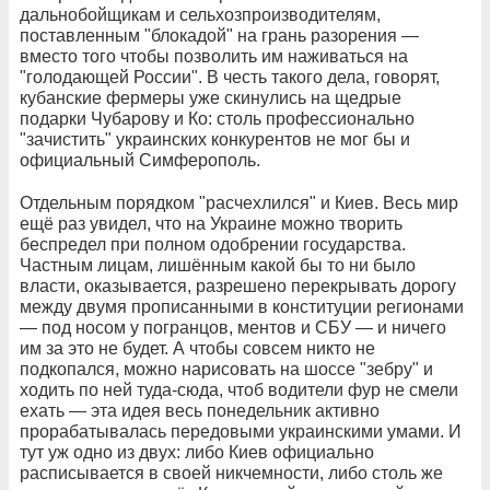
дальнобойщикам и сельхозпроизводителям,
поставленным "блокадой" на грань разорения —
вместо того чтобы позволить им наживаться на
"голодающей России". В честь такого дела, говорят,
кубанские фермеры уже скинулись на щедрые
подарки Чубарову и Ко: столь профессионально
"зачистить" украинских конкурентов не мог бы и
официальный Симферополь.
Отдельным порядком "расчехлился" и Киев. Весь мир
ещё раз увидел, что на Украине можно творить
беспредел при полном одобрении государства.
Частным лицам, лишённым какой бы то ни было
власти, оказывается, разрешено перекрывать дорогу
между двумя прописанными в конституции регионами
— под носом у погранцов, ментов и СБУ — и ничего
им за это не будет. А чтобы совсем никто не
подкопался, можно нарисовать на шоссе "зебру" и
ходить по ней туда-сюда, чтоб водители фур не смели
ехать — эта идея весь понедельник активно
прорабатывалась передовыми украинскими умами. И
тут уж одно из двух: либо Киев официально
расписывается в своей никчемности, либо столь же