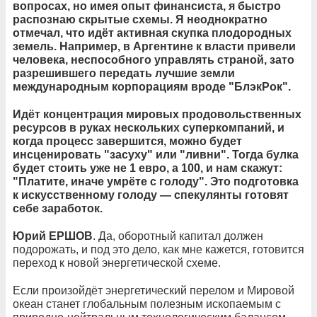
вопросах, но имея опыт финансиста, я быстро
распознаю скрытые схемы. Я неоднократно
отмечал, что идёт активная скупка плодородных
земель. Например, в Аргентине к власти привели
человека, неспособного управлять страной, зато
разрешившего передать лучшие земли
международным корпорациям вроде "БлэкРок".
Идёт концентрация мировых продовольственных
ресурсов в руках нескольких суперкомпаний, и
когда процесс завершится, можно будет
инсценировать "засуху" или "ливни". Тогда булка
будет стоить уже не 1 евро, а 100, и нам скажут:
"Платите, иначе умрёте с голоду". Это подготовка
к искусственному голоду — спекулянты готовят
себе заработок.
Юрий ЕРШОВ
. Да, оборотный капитал должен
подорожать, и под это дело, как мне кажется, готовится
переход к новой энергетической схеме.
Если произойдёт энергетический перелом и Мировой
океан станет глобальным полезным ископаемым с