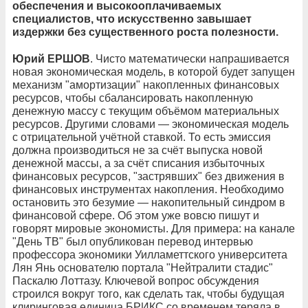
обеспечения и высокооплачиваемых
специалистов, что искусственно завышает
издержки без существенного роста полезности.
Юрий ЕРШОВ
. Чисто математически напрашивается
новая экономическая модель, в которой будет запущен
механизм "амортизации" накопленных финансовых
ресурсов, чтобы сбалансировать накопленную
денежную массу с текущим объёмом материальных
ресурсов. Другими словами — экономическая модель
с отрицательной учётной ставкой. То есть эмиссия
должна производиться не за счёт выпуска новой
денежной массы, а за счёт списания избыточных
финансовых ресурсов, "застрявших" без движения в
финансовых инструментах накопления. Необходимо
остановить это безумие — накопительный синдром в
финансовой сфере. Об этом уже вовсю пишут и
говорят мировые экономисты. Для примера: на канале
"День ТВ" был опубликован перевод интервью
профессора экономики Уилламеттского университета
Лян Янь основателю портала "Нейтралити стадис"
Паскалю Лоттазу. Ключевой вопрос обсуждения
строился вокруг того, как сделать так, чтобы будущая
клиринговая единица БРИКС со временем теряла в