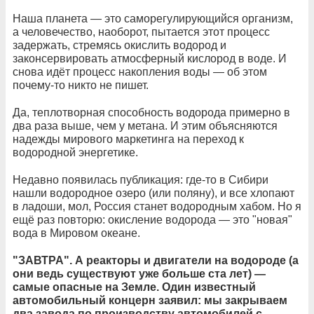
Наша планета — это саморегулирующийся организм,
а человечество, наоборот, пытается этот процесс
задержать, стремясь окислить водород и
законсервировать атмосферный кислород в воде. И
снова идёт процесс накопления воды — об этом
почему-то никто не пишет.
Да, теплотворная способность водорода примерно в
два раза выше, чем у метана. И этим объясняются
надежды мирового маркетинга на переход к
водородной энергетике.
Недавно появилась публикация: где-то в Сибири
нашли водородное озеро (или поляну), и все хлопают
в ладоши, мол, Россия станет водородным хабом. Но я
ещё раз повторю: окисление водорода — это "новая"
вода в Мировом океане.
"ЗАВТРА". А реакторы и двигатели на водороде (а
они ведь существуют уже больше ста лет) —
самые опасные на Земле. Один известный
автомобильный концерн заявил: мы закрываем
два завода по производству автомобилей с