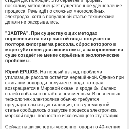
стадии дистилляции. Это серьёзный прорыв,
поскольку метод обещает существенное удешевление
процесса. Речь идёт о сложных многослойных
электродах, хотя в популярной статье технические
детали не раскрывались.
"ЗАВТРА". При существующих методах
опреснения на литр чистой воды получается
полтора килограмма рассола, сброс которого в
море губителен для экосистемы, а захоронение на
суше создаёт не менее серьёзные экологические
проблемы.
Юрий ЕРШОВ
. На первый взгляд, проблема
утилизации рассола остаётся нерешённой. Однако при
сжигании водорода получается вода, которая
возвращается в Мировой океан, и вроде бы баланс
солей глобально остаётся неизменным. В освоенных
технологиях электролиза обычно требуется
предварительная дистилляция, но в упомянутой
статье сообщалось о запуске процесса электролиза
морской воды, полностью исключающего эту стадию.
Сейчас наши эксперты уверенно говорят о 40-летних