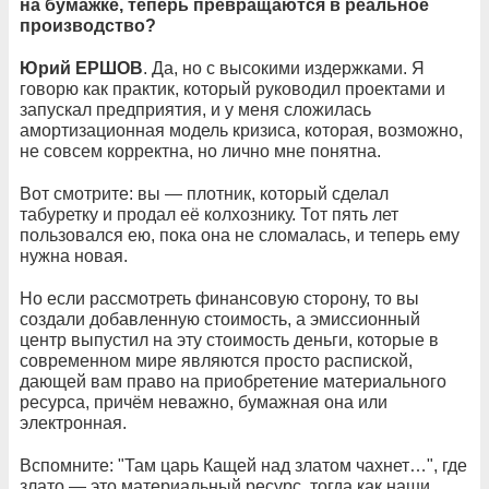
на бумажке, теперь превращаются в реальное
производство?
Юрий ЕРШОВ
. Да, но с высокими издержками. Я
говорю как практик, который руководил проектами и
запускал предприятия, и у меня сложилась
амортизационная модель кризиса, которая, возможно,
не совсем корректна, но лично мне понятна.
Вот смотрите: вы — плотник, который сделал
табуретку и продал её колхознику. Тот пять лет
пользовался ею, пока она не сломалась, и теперь ему
нужна новая.
Но если рассмотреть финансовую сторону, то вы
создали добавленную стоимость, а эмиссионный
центр выпустил на эту стоимость деньги, которые в
современном мире являются просто распиской,
дающей вам право на приобретение материального
ресурса, причём неважно, бумажная она или
электронная.
Вспомните: "Там царь Кащей над златом чахнет…", где
злато — это материальный ресурс, тогда как наши