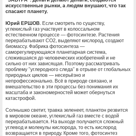
искусственные рынки, а людям внушают, что так
спасают планету.
Юрий ЕРШОВ
. Если смотреть по существу,
углекислый газ участвует в колоссальном
естественном процессе — фотосинтезе. Растения
перерабатывают CO2, выделяют кислород, создают
биомассу. Фабрика фотосинтеза —
саморегулирующаяся планетарная система,
сложившаяся до человеческих изобретений и не
сильно от них зависящая. Поэтому рассматривать
проблему "углеродного следа" в отрыве от глобальных
природных циклов — несерьёзно и
непрофессионально. Всё в природе связано, и
вмешательство в эти процессы без понимания их
масштаба и закономерностей может обернуться
катастрофой.
Солнышко светит, травка зеленеет, планктон резвится
в мировом океане, углекислый газ вместе с водой
перерабатывается. На выходе получается сложный
углевод и молекулы кислорода, то есть кислород
возвращается в природу. Кроме того, фотосинтез