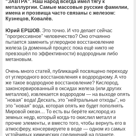
"ЗАВТРА". Наш народ всегда имел тягу к
металлургии. Самые массовые русские фамилии,
имена и прозвища часто связаны с железом:
Кузнецов, Ковалёв.
Юрий ЕРШОВ
. Это точно. И что делает сейчас
"прогрессивное" человечество? Оно отчаянно
пытается заменить углеродное восстановление
железа (а доменный процесс пока ещё никто не
превзошёл по эффективности) водородным либо
метановым.
Очень много статей, публикаций посвящено переходу
от углеродного восстановления к водородному. А что
же такое водородное восстановление? Кислород,
законсервированный в оксидах железа (или других
металлов), извлекается водородом — на выходе опять
"новая" вода! Дескать, это "нейтральные отходы", но
это "новая" вода, которая опять же будет пополнять
Мировой океан… То есть вы берёте кислород из
земных недр, который когда-то окислил металл и
прочие элементы, и вместо того, чтобы вернуть его в
атмосферу, консервируете в воде — одном из самых
устойчивых химических соединений на планете.