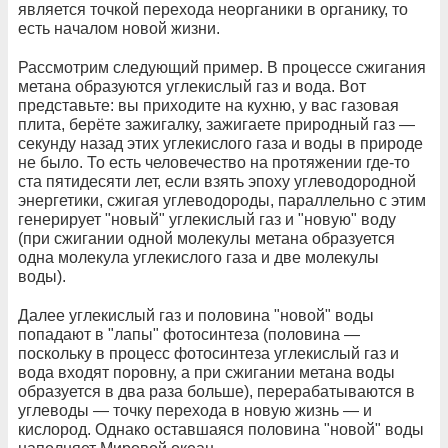
является точкой перехода неорганики в органику, то
есть началом новой жизни.
Рассмотрим следующий пример. В процессе сжигания
метана образуются углекислый газ и вода. Вот
представьте: вы приходите на кухню, у вас газовая
плита, берёте зажигалку, зажигаете природный газ —
секунду назад этих углекислого газа и воды в природе
не было. То есть человечество на протяжении где-то
ста пятидесяти лет, если взять эпоху углеводородной
энергетики, сжигая углеводороды, параллельно с этим
генерирует "новый" углекислый газ и "новую" воду
(при сжигании одной молекулы метана образуется
одна молекула углекислого газа и две молекулы
воды).
Далее углекислый газ и половина "новой" воды
попадают в "лапы" фотосинтеза (половина —
поскольку в процесс фотосинтеза углекислый газ и
вода входят поровну, а при сжигании метана воды
образуется в два раза больше), перерабатываются в
углеводы — точку перехода в новую жизнь — и
кислород. Однако оставшаяся половина "новой" воды