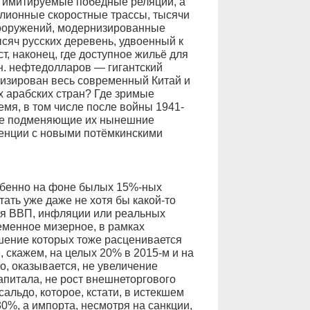
 имитируемые победные реляции, а
лионные скоростные трассы, тысячи
сооружений, модернизированные
сяч русских деревень, удвоенный к
ст, наконец, где доступное жильё для
лн. нефтедолларов — гигантский
изирован весь современный Китай и
х арабских стран? Где зримые
емя, в том числе после войны 1941-
 а не подменяющие их нынешние
енции с новыми потёмкинскими
обенно на фоне былых 15%-ных
ать уже даже не хотя бы какой-то
ия ВВП, инфляции или реальных
временное мизерное, в рамках
чшение которых тоже расценивается
, скажем, на целых 20% в 2015-м и на
о, оказывается, не увеличение
апитала, не рост внешнеторгового
альдо, которое, кстати, в истекшем
30%, а импорта, несмотря на санкции,