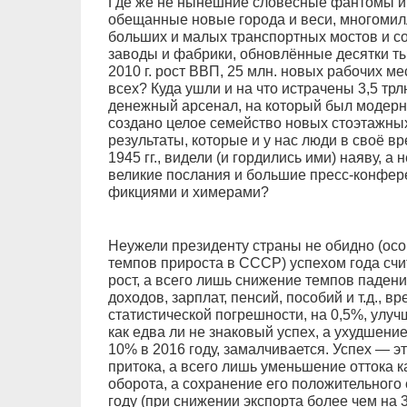
Где же не нынешние словесные фантомы и
обещанные новые города и веси, многомил
больших и малых транспортных мостов и 
заводы и фабрики, обновлённые десятки ты
2010 г. рост ВВП, 25 млн. новых рабочих ме
всех? Куда ушли и на что истрачены 3,5 тр
денежный арсенал, на который был модерн
создано целое семейство новых стоэтажны
результаты, которые и у нас люди в своё вр
1945 гг., видели (и гордились ими) наяву,
великие послания и большие пресс-конфер
фикциями и химерами?
Неужели президенту страны не обидно (ос
темпов прироста в СССР) успехом года счит
рост, а всего лишь снижение темпов паден
доходов, зарплат, пенсий, пособий и т.д., 
статистической погрешности, на 0,5%, улу
как едва ли не знаковый успех, а ухудшение
10% в 2016 году, замалчивается. Успех — эт
притока, а всего лишь уменьшение оттока к
оборота, а сохранение его положительного с
году (при снижении экспорта более чем на 