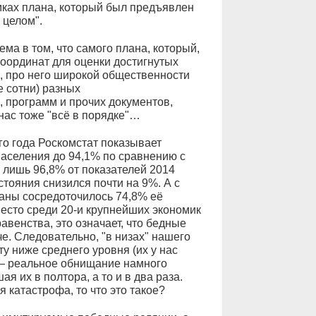
мках плана, который был предъявлен
 целом".
ема в том, что самого плана, который,
координат для оценки достигнутых
ае, про него широкой общественности
е сотни) разных
, программ и прочих документов,
нас тоже "всё в порядке"…
го года Роскомстат показывает
аселения до 94,1% по сравнению с
о лишь 96,8% от показателей 2014
стояния снизился почти на 9%. А с
траны сосредоточилось 74,8% её
место среди 20‑и крупнейших экономик
венства, это означает, что бедные
е. Следовательно, "в низах" нашего
ту ниже среднего уровня (их у нас
 — реальное обнищание намного
 их в полтора, а то и в два раза.
я катастрофа, то что это такое?