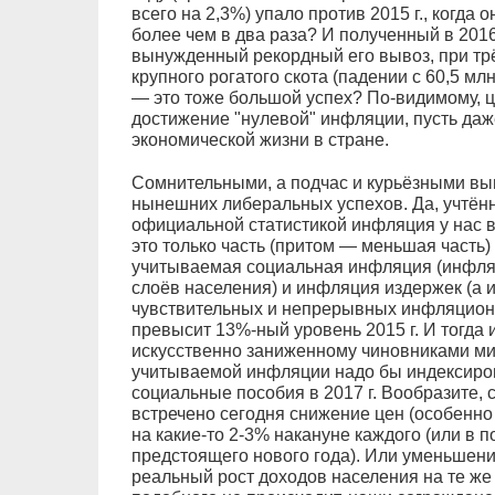
всего на 2,3%) упало против 2015 г., когда 
более чем в два раза? И полученный в 2016
вынужденный рекордный его вывоз, при тр
крупного рогатого скота (падении с 60,5 млн. 
— это тоже большой успех? По-видимому, 
достижение "нулевой" инфляции, пусть да
экономической жизни в стране.
Сомнительными, а подчас и курьёзными выг
нынешних либеральных успехов. Да, учтён
официальной статистикой инфляция у нас в 
это только часть (притом — меньшая часть)
учитываемая социальная инфляция (инфля
слоёв населения) и инфляция издержек (а
чувствительных и непрерывных инфляционн
превысит 13%-ный уровень 2015 г. И тогда 
искусственно заниженному чиновниками м
учитываемой инфляции надо бы индексиров
социальные пособия в 2017 г. Вообразите, 
встречено сегодня снижение цен (особенно 
на какие-то 2-3% накануне каждого (или в 
предстоящего нового года). Или уменьшен
реальный рост доходов населения на те же 