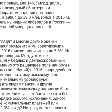
оно превышало 146,3 млрд. долл.,
 г. рекордный сбор зерна и
ёхкратном падении поголовья
в 1990г. до 19,0 млн. голов в 2015 г.),
цель нынешних либералов в России —
же ценой умерщвления всей
лядят и многие другие оценки
ная президентскими советниками и
2016 г. может понизиться до 5,5%. Но
 инфляции. Между тем, не
ция у бедных и деклассированных
 именно это решающее поле наиболее
ых колебаний) в 2016 г. определённо
именно по этому высокому, а не
инимальному уровню куце
ать людям пенсии и другие
с каким энтузиазмом у нас могло быть
от имени и за счёт богатых) хотя бы
порядке особого исключения, одного
ие коммунальных платежей или
2-3% в год? Но, разумеется, ничего