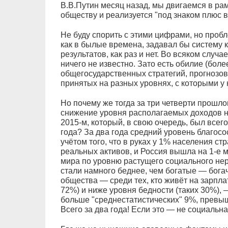
В.В.Путин месяц назад, мы двигаемся в ра
обществу и реализуется "под знаком плюс в
Не буду спорить с этими цифрами, но пробл
как в былые времена, задавал бы систему 
результатов, как раз и нет. Во всяком случ
ничего не известно. Зато есть обилие (боле
общегосударственных стратегий, прогнозов
принятых на разных уровнях, с которыми у 
Но почему же тогда за три четверти прошло
снижение уровня располагаемых доходов н
2015-м, который, в свою очередь, был всег
года? За два года средний уровень благосо
учётом того, что в руках у 1% населения с
реальных активов, и Россия вышла на 1-е 
мира по уровню растущего социального нера
стали намного беднее, чем богатые — богач
общества — среди тех, кто живёт на зарпла
72%) и ниже уровня бедности (таких 30%),
больше "среднестатистических" 9%, превышая
Всего за два года! Если это — не социальна