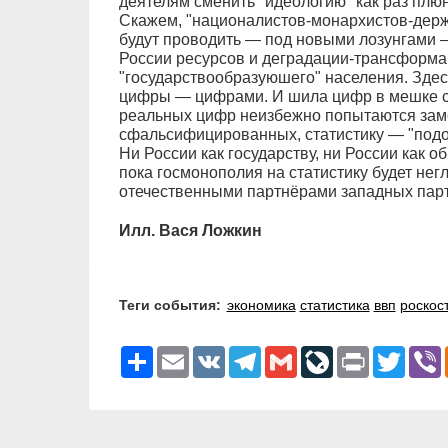
деятелям сменить "идеологию" как раз плюн
Скажем, "националистов-монархистов-держа
будут проводить — под новыми лозунгами 
России ресурсов и деградации-трансформа
"государствообразуюшего" населения. Здесь
цифры — цифрами. И шила цифр в мешке с
реальных цифр неизбежно попытаются зам
сфальсифицированных, статистику — "подог
Ни России как государству, ни России как 
пока госмонополия на статистику будет не
отечественными партнёрами западных партн
Илл. Вася Ложкин
Теги события:
экономика
статистика
ввп
роскос
Ресурс
Email
VK
Telegram
Gmail
LiveJournal
Print
Twitter
V