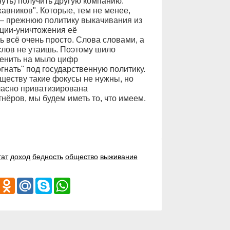
уть) получить другую компанию.
вников". Которые, тем не менее,
— прежнюю политику выкачивания из
ции-уничтожения её
 всё очень просто. Слова словами, а
лов не утаишь. Поэтому шило
енить на мыло цифр
нать" под государственную политику.
обществу такие фокусы не нужны, но
гласно приватизирована
ёров, мы будем иметь то, что имеем.
тат
доход
бедность
общество
выживание
iber
Odnoklassniki
Mail.Ru
Skype
WhatsApp