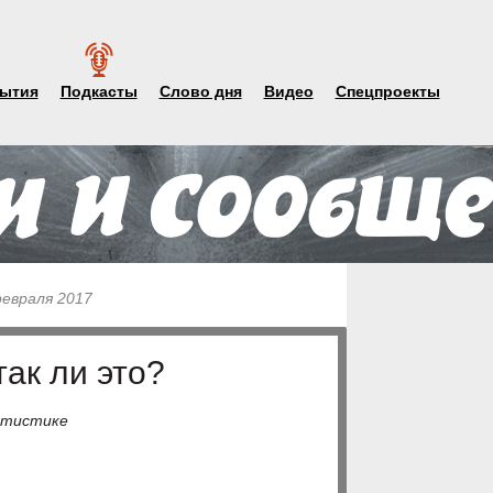
ытия
Подкасты
Слово дня
Видео
Спецпроекты
февраля 2017
так ли это?
татистике