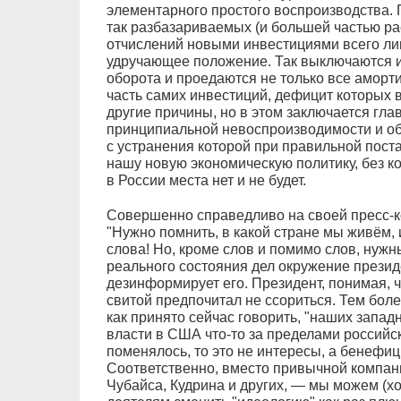
элементарного простого воспроизводства.
так разбазариваемых (и большей частью 
отчислений новыми инвестициями всего ли
удручающее положение. Так выключаются и
оборота и проедаются не только все аморт
часть самих инвестиций, дефицит которых в
другие причины, но в этом заключается гл
принципиальной невоспроизводимости и о
с устранения которой при правильной пост
нашу новую экономическую политику, без к
в России места нет и не будет.
Совершенно справедливо на своей пресс-к
"Нужно помнить, в какой стране мы живём,
слова! Но, кроме слов и помимо слов, нужн
реального состояния дел окружение презид
дезинформирует его. Президент, понимая, чт
свитой предпочитал не ссориться. Тем боле
как принято сейчас говорить, "наших запад
власти в США что-то за пределами российс
поменялось, то это не интересы, а бенефиц
Соответственно, вместо привычной компан
Чубайса, Кудрина и других, — мы можем (хо