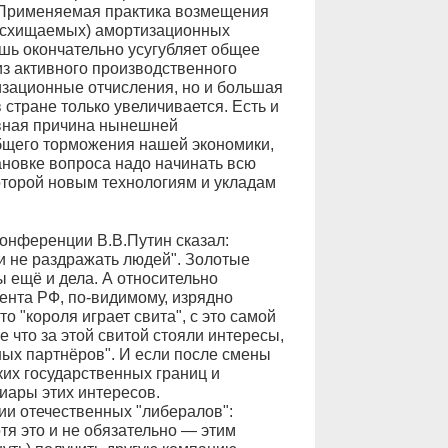
 Применяемая практика возмещения
расхищаемых) амортизационных
шь окончательно усугубляет общее
з активного производственного
изационные отчисления, но и большая
 стране только увеличивается. Есть и
авная причина нынешней
бщего торможения нашей экономики,
ановке вопроса надо начинать всю
оторой новым технологиям и укладам
онференции В.В.Путин сказал:
 и не раздражать людей". Золотые
ы ещё и дела. А относительно
ента РФ, по-видимому, изрядно
о "короля играет свита", с это самой
е что за этой свитой стояли интересы,
ных партнёров". И если после смены
ких государственных границ и
иары этих интересов.
ии отечественных "либералов":
тя это и не обязательно — этим