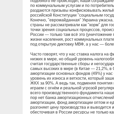
подобного не происходит, наши сограждан
по коммунальным услугам и по потребитель
раздаются призывы конфисковывать жильё "
российской Конституции "социальным госуда
Конечно, "евромайданная" Украина ужасна
страны не рассматривали как "корм" для го
точки зрения социальных процессов, происхо
России — только там всё это (уничтожени
жизни населения, рост коммунальных платеж
под открытую диктовку МВФ, а у нас — боле
Часто говорят, что у нас ставка налога на 
низких в мире, но общий уровень налогообл
считая государственные сборы и негосудар
самых высоких в мире (в Китае — 21,2%, в
амортизации основных фондов (49%) у нас о
уровень их износа и ветхости, который зашк
ЖКХ за 90%. А ведь так, подменяя понятия
играем с огнём и реальной угрозой регуля
всего производственного фундамента нашей
пор нет банка амортизационных отчислений
амортизации, фонд амортизации оптом и е
разгоняет цену производства и выводится и
обесточивая в России ресурсы не только ка