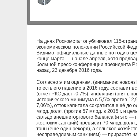
На днях Роскомстат опубликовал 115-стран
экономическом положении Российской Феде
Видимо, официальные данные по году в цело
конце марта — начале апреля, хотя предва
большой пресс-конференции президента РФ
назад, 23 декабря 2016 года.
Согласно этим оценкам, (внимание: новояз!
то есть его падение в 2016 году, составит в
(отчёт РКС даёт -0,7%), инфляция (опять но
исторического минимума в 5,5% против 12,9
7,06%), отток капитала сократится ещё до 
млрд. долл. (против 57 млрд. в 2015 г. и цел
сальдо внешнеторгового баланса (и это — п
жестоких санкций) превысит 70 млрд. долл.
тонн (ещё один рекорд), а сельское хозяйст
несправедливым санкциям) — прирастёт на