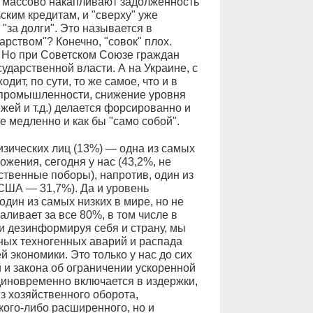
е массово накапливают задолженность
ским кредитам, и "сверху" уже
за долги". Это называется в
рством"? Конечно, "совок" плох.
. Но при Советском Союзе граждан
сударственной власти. А на Украине, с
дит, по сути, то же самое, что и в
е промышленности, снижение уровня
ей и т.д.) делается форсированно и
е медленно и как бы "само собой".
физических лиц (13%) — одна из самых
ожения, сегодня у нас (43,2%, не
ственные поборы), напротив, один из
 США — 31,7%). Да и уровень
дин из самых низких в мире, но не
аливает за все 80%, в том числе в
 и дезинформируя себя и страну, мы
рных техногенных аварий и распада
 экономики. Это только у нас до сих
 и закона об ограничении ускоренной
диновременно включается в издержки,
з хозяйственного оборота,
кого-либо расширенного, но и