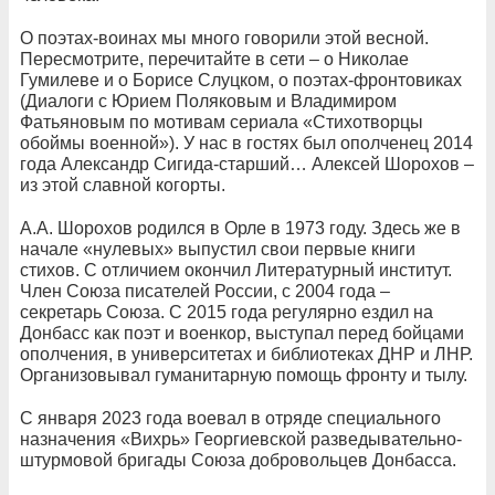
О поэтах-воинах мы много говорили этой весной.
Пересмотрите, перечитайте в сети – о Николае
Гумилеве и о Борисе Слуцком, о поэтах-фронтовиках
(Диалоги с Юрием Поляковым и Владимиром
Фатьяновым по мотивам сериала «Стихотворцы
обоймы военной»). У нас в гостях был ополченец 2014
года Александр Сигида-старший… Алексей Шорохов –
из этой славной когорты.
А.А. Шорохов родился в Орле в 1973 году. Здесь же в
начале «нулевых» выпустил свои первые книги
стихов. С отличием окончил Литературный институт.
Член Союза писателей России, с 2004 года –
секретарь Союза. С 2015 года регулярно ездил на
Донбасс как поэт и военкор, выступал перед бойцами
ополчения, в университетах и библиотеках ДНР и ЛНР.
Организовывал гуманитарную помощь фронту и тылу.
С января 2023 года воевал в отряде специального
назначения «Вихрь» Георгиевской разведывательно-
штурмовой бригады Союза добровольцев Донбасса.