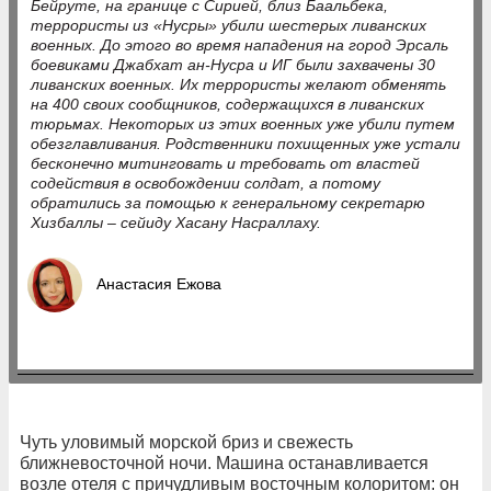
Бейруте, на границе с Сирией, близ Баальбека,
террористы из «Нусры» убили шестерых ливанских
военных. До этого во время нападения на город Эрсаль
боевиками Джабхат ан-Нусра и ИГ были захвачены 30
ливанских военных. Их террористы желают обменять
на 400 своих сообщников, содержащихся в ливанских
тюрьмах. Некоторых из этих военных уже убили путем
обезглавливания. Родственники похищенных уже устали
бесконечно митинговать и требовать от властей
содействия в освобождении солдат, а потому
обратились за помощью к генеральному секретарю
Хизбаллы – сейиду Хасану Насраллаху.
Анастасия Ежова
Чуть уловимый морской бриз и свежесть
ближневосточной ночи. Машина останавливается
возле отеля с причудливым восточным колоритом: он