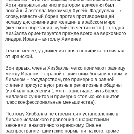
Хотя изначальным инспиратором движения был
покойный аятолла Мухаммад Хусейн Фадлуллах – к
слову, известный борец против противоречащей
исламу дискриминации женщин в арабском мире
(женского обрезания, «убийств чести» и т.п.), сегодня
Хизбалла ориентируется прежде всего на верховного
лидера Ирана – аятоллу Хаменеи.
Тем не менее, у движения своя специфика, отличная
от иранской.
Во-первых, члены Хизбаллы четко понимают разницу
между Ираном – страной с шиитским большинством, и
Ливаном – государством, где примерно в равной
степени присутствуют разные религиозные общины
(из 4 млн населения 1 млн – христиане, чуть более
миллиона суннитов и примерно столько же шиитов
плюс конфессиональные меньшинства).
Поэтому Хизбалла не стремится к установлению в
Ливане исламского правления с шариатскими
законами, аналогичного иранскому. Она не
распространяет шиитские нормы ни на кого, кроме