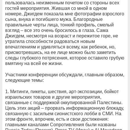
пользовалась неизменным почетом со стороны всех
гостей мероприятия. Жившая со мной в одном
номере, Джигдем показала мне фотографии взрослого
сына, внука и погибшего мужа. Благородные
правильные черты лица, тонкий профиль, смелый
взгляд – все это очень бросилось в глаза. Сама
Джигдем, несмотря на возраст и пережитое горе, не
утратила способности радоваться новым
впечатлениям и удивляться всему, как ребенок, но,
присмотревшись, на ее лице можно было заметить
следы глубокого потрясения, которое оставило грубую
вмятину на всей ее жизни.
Участники конференции обсуждали, главным образом,
следующие темы:
1. Митинги, пикеты, шествия, арт-экспозиции, бойкот
израильских товаров и другие мероприятия,
связанные с поддержкой оккупированной Палестины.
Цель этих акций – прорвать информационную блокаду,
связанную с засильем сионистского лобби в СМИ. На
этом фронте, впрочем, есть и свои достижения:
главными каналами Сопротивления были названы