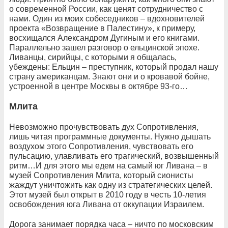
о современной России, как ценят сотрудничество с
нами. Один из моих собеседников – вдохновителей
проекта «Возвращение в Палестину», к примеру,
восхищался Александром Дугиным и его книгами.
Параллельно зашел разговор о ельцинской эпохе.
Ливанцы, сирийцы, с которыми я общалась,
убеждены: Ельцин – преступник, который продал нашу
страну американцам. Знают они и о кровавой бойне,
устроенной в центре Москвы в октябре 93-го…
Млита
Невозможно прочувствовать дух Сопротивления,
лишь читая программные документы. Нужно дышать
воздухом этого Сопротивления, чувствовать его
пульсацию, улавливать его трагический, возвышенный
ритм…И для этого мы едем на самый юг Ливана – в
музей Сопротивления Млита, который сионисты
жаждут уничтожить как одну из стратегических целей.
Этот музей был открыт в 2010 году в честь 10-летия
освобождения юга Ливана от оккупации Израилем.
Дорога занимает порядка часа – ничто по московским