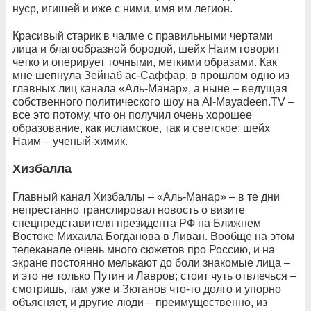
нуср, игишей и иже с ними, имя им легион.
Красивый старик в чалме с правильными чертами
лица и благообразной бородой, шейх Наим говорит
четко и оперирует точными, меткими образами. Как
мне шепнула Зейнаб ас-Саффар, в прошлом одно из
главных лиц канала «Аль-Манар», а ныне – ведущая
собственного политического шоу на Al-Mayadeen.TV –
все это потому, что он получил очень хорошее
образование, как исламское, так и светское: шейх
Наим – ученый-химик.
Хизбалла
Главный канал Хизбаллы – «Аль-Манар» – в те дни
непрестанно транслировал новость о визите
спецпредставителя президента РФ на Ближнем
Востоке Михаила Богданова в Ливан. Вообще на этом
телеканале очень много сюжетов про Россию, и на
экране постоянно мелькают до боли знакомые лица –
и это не только Путин и Лавров; стоит чуть отвлечься –
смотришь, там уже и Зюганов что-то долго и упорно
объясняет, и другие люди – преимущественно, из