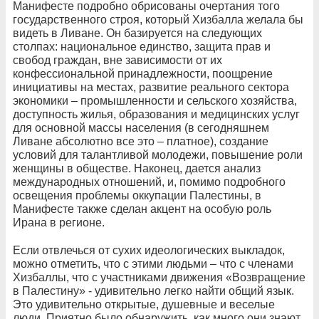
Манифесте подробно обрисованы очертания того
государственного строя, который Хизбалла желала бы
видеть в Ливане. Он базируется на следующих
столпах: национальное единство, защита прав и
свобод граждан, вне зависимости от их
конфессиональной принадлежности, поощрение
инициативы на местах, развитие реального сектора
экономики – промышленности и сельского хозяйства,
доступность жилья, образования и медицинских услуг
для основной массы населения (в сегодняшнем
Ливане абсолютно все это – платное), создание
условий для талантливой молодежи, повышение роли
женщины в обществе. Наконец, дается анализ
международных отношений, и, помимо подробного
освещения проблемы оккупации Палестины, в
Манифесте также сделан акцент на особую роль
Ирана в регионе.
Если отвлечься от сухих идеологических выкладок,
можно отметить, что с этими людьми – что с членами
Хизбаллы, что с участниками движения «Возвращение
в Палестину» - удивительно легко найти общий язык.
Это удивительно открытые, душевные и веселые
люди. Приятно было обнаружить, как много они знают