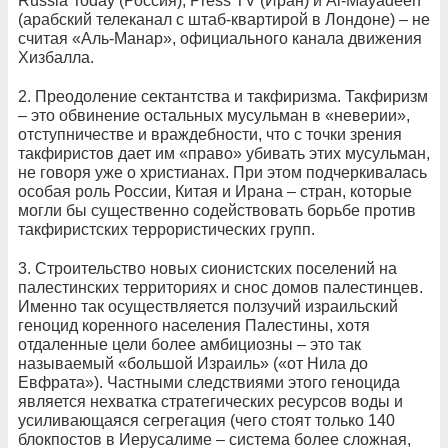
Russia Today (Россия), Press TV (Иран) и Al-Mayadeen
(арабский телеканал с штаб-квартирой в Лондоне) – не
считая «Аль-Манар», официального канала движения
Хизбалла.
2. Преодоление сектантства и такфиризма. Такфиризм
– это обвинение остальных мусульман в «неверии»,
отступничестве и враждебности, что с точки зрения
такфиристов дает им «право» убивать этих мусульман,
не говоря уже о христианах. При этом подчеркивалась
особая роль России, Китая и Ирана – стран, которые
могли бы существенно содействовать борьбе против
такфиристских террористических групп.
3. Строительство новых сионистских поселений на
палестинских территориях и снос домов палестинцев.
Именно так осуществляется ползучий израильский
геноцид коренного населения Палестины, хотя
отдаленные цели более амбициозны – это так
называемый «большой Израиль» («от Нила до
Евфрата»). Частными следствиями этого геноцида
является нехватка стратегических ресурсов воды и
усиливающаяся сегрегация (чего стоят только 140
блокпостов в Иерусалиме – система более сложная,