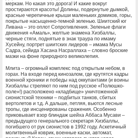
меркам. Но какая это дорога! И какие вокруг
простираются красоты! Долины, подернутые дымкой,
красные черепичные крыши маленьких домиков, горы,
покрытые насыщенно-темной зеленью. Шиитский юг
Ливана – это оплот Сопротивления. Зеленые флаги
движения «Амаль», желтые знамена Хизбаллы,
черные стяги, поднятые в знак траура по имаму
Хусейну, портрет шиитских лидеров – имама Мусы
Садра, сейида Хасана Насраллаха – словно броские
мазки на фоне природного великолепия.
Млита – огромный комплекс под открытым небом, в
горах. На входе перед кинозалом, где крутятся кадры
военной хроники и победы над оккупантами (и воины
Хизбаллы стреляют по ним под русское «Полюшко-
поле»!) расположено «кладбище» уничтоженной
сионистской техники – подбитых танков, сбитых
вертолетов и т.д. А дальше, петляя, вьются лесные
тропы, где инсценированы сражения. Особенно
приковывает взор блиндаж шейха Аббаса Мусави –
предыдущего генерального секретаря Хизбаллы,
погибшего от рук сионистов в 1992 году. Аскетичный
молитвенный коврик, военные каски, автомат,