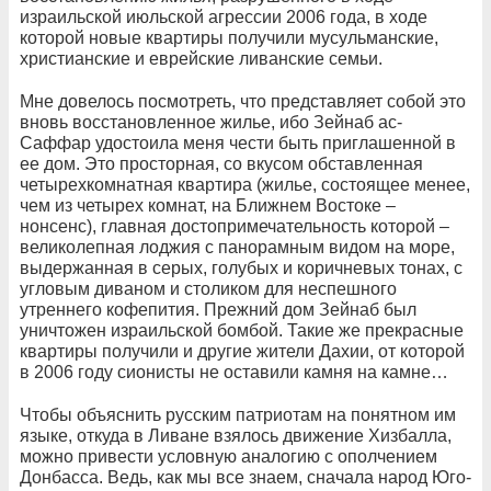
израильской июльской агрессии 2006 года, в ходе
которой новые квартиры получили мусульманские,
христианские и еврейские ливанские семьи.
Мне довелось посмотреть, что представляет собой это
вновь восстановленное жилье, ибо Зейнаб ас-
Саффар удостоила меня чести быть приглашенной в
ее дом. Это просторная, со вкусом обставленная
четырехкомнатная квартира (жилье, состоящее менее,
чем из четырех комнат, на Ближнем Востоке –
нонсенс), главная достопримечательность которой –
великолепная лоджия с панорамным видом на море,
выдержанная в серых, голубых и коричневых тонах, с
угловым диваном и столиком для неспешного
утреннего кофепития. Прежний дом Зейнаб был
уничтожен израильской бомбой. Такие же прекрасные
квартиры получили и другие жители Дахии, от которой
в 2006 году сионисты не оставили камня на камне…
Чтобы объяснить русским патриотам на понятном им
языке, откуда в Ливане взялось движение Хизбалла,
можно привести условную аналогию с ополчением
Донбасса. Ведь, как мы все знаем, сначала народ Юго-