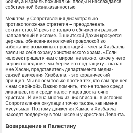
бойня, а Израиль пожинал бы плоды и наслаждался
собственной безнаказанностью.
Меж тем, у Сопротивления диаметрально
противоположная стратегия – преодолевать
сектантство. И речь не только о сближении разных
направлений в исламе. В шиитской Дахии красуется
церковь, обнесенная колючей проволокой во
избежание возможных провокаций – члены Хизбаллы
взяли на себя охрану христианского храма. «Если
человек пришел к нам с миром, не важно, какое у него
вероисповедание, мы берем его под защиту - сказал
мне Хасан, представитель департамента медиа-
связей движения Хизбалла, - это коранический
принцип. Мы воюем только против тех, кто сам пришел
к нам с войной». Важно помнить, что не только среди
ливанцев, но и среди палестинцев достаточно
христиан. И имена многих из них вписаны в историю
Сопротивления оккупации точно так же, как имена
мусульман. Поэтому движения Хамас и Хизбалла
находят поддержку в том числе и у христиан Леванта.
Возвращение в Палестину