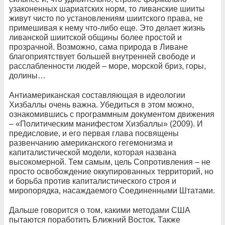
узаконенных шариатских норм, то ливанские шииты
живут чисто по установлениям шиитского права, не
примешивая к нему что-либо еще. Это делает жизнь
ливанской шиитской общины более простой и
прозрачной. Возможно, сама природа в Ливане
благоприятствует большей внутренней свободе и
расслабленности людей – море, морской бриз, горы,
долины…
Антиамериканская составляющая в идеологии
Хизбаллы очень важна. Убедиться в этом можно,
ознакомившись с программным документом движения
– «Политическим манифестом Хизбаллы» (2009). И
предисловие, и его первая глава посвящены
развенчанию американского гегемонизма и
капиталистической модели, которая названа
высокомерной. Тем самым, цель Сопротивления – не
просто освобождение оккупированных территорий, но
и борьба против капиталистического строя и
миропорядка, насаждаемого Соединенными Штатами.
Дальше говорится о том, какими методами США
пытаются поработить Ближний Восток. Также