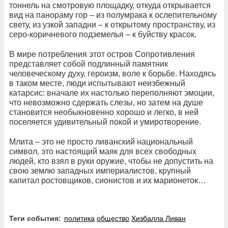
тоннель на смотровую площадку, откуда открывается
вид на панораму гор – из полумрака к ослепительному
свету, из узкой западни – к открытому пространству, из
серо-коричневого подземелья – к буйству красок.
В мире потребления этот остров Сопротивления
представляет собой подлинный памятник
человеческому духу, героизм, воле к борьбе. Находясь
в таком месте, люди испытывают неизбежный
катарсис: вначале их настолько переполняют эмоции,
что невозможно сдержать слезы, но затем на душе
становится необыкновенно хорошо и легко, в ней
поселяется удивительный покой и умиротворение.
Млита – это не просто ливанский национальный
символ, это настоящий маяк для всех свободных
людей, кто взял в руки оружие, чтобы не допустить на
свою землю западных империалистов, крупный
капитал ростовщиков, сионистов и их марионеток…
Теги события:
политика
общество
Хизбалла Ливан