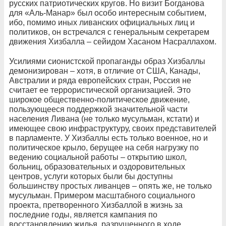
русских патриотических кругов. Но визит Богданова
для «Аль-Манар» был особо интересным событием,
ибо, помимо иных ливанских официальных лиц и
политиков, он встречался с генеральным секретарем
движения Хизбалла – сейидом Хасаном Насраллахом.
Усилиями сионистской пропаганды образ Хизбаллы
демонизирован – хотя, в отличие от США, Канады,
Австралии и ряда европейских стран, Россия не
считает ее террористической организацией. Это
широкое общественно-политическое движение,
пользующееся поддержкой значительной части
населения Ливана (не только мусульман, кстати) и
имеющее свою инфраструктуру, своих представителей
в парламенте. У Хизбаллы есть только военное, но и
политическое крыло, берущее на себя нагрузку по
ведению социальной работы – открытию школ,
больниц, образовательных и оздоровительных
центров, услуги которых были бы доступны
большинству простых ливанцев – опять же, не только
мусульман. Примером масштабного социального
проекта, претворенного Хизбаллой в жизнь за
последние годы, является кампания по
восстановлению жилья, разрушенного в ходе