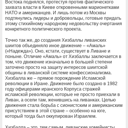
Востока поднялся, протестуя против фактического
захвата власти в Киеве откровенными марионетками
НАТО и американцев. И лишь потом из Москвы
подтянулись лидеры и добровольцы, готовые придать
этому стихийному народному недовольству очертания
конкретного политического проекта.
Точно так же, до создания Хизбаллы ливанских
шиитов объединяло иное движение – «Амаль»
(«Надежда»). Оно, кстати, существует в Ливане и
поныне. Отличие «Амаль» от Хизбаллы заключается в
том, что движение изначально в большей степени
заточено просто на защиту интересов шиитской
общины в ливанской системе конфессионализма.
Хизбалла же – прямое порождение Исламской
революции в Иране. Движение было создано в 1982
году офицерами иранского Корпуса стражей
исламской революции, которые не просто приехали в
Ливан, а осели там, женившись на ливанках. Целью
движения стала борьба с сионистским и американским
присутствием в этой стране – особенно на юге,
который тогда был оккупирован Израилем.
Хизбалла – это, тем самым, ливанские хомейнисты.