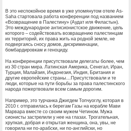
В это неспокойное время в уже упомянутом отеле As-
Saha стартовала работа конференции под названием
«Возвращение в Палестину» (Аудат иля Филастын).
Это международное антисионистское движение, цель
которого – содействовать возвращению палестинцам
их территорий, их права жить на родной земле, не
подвергаясь сносу домов, дискриминации,
бомбардировкам и геноциду.
На конференции присутствовали делегаты более, чем
из 30 стран мира. Латинская Америка, Сенегал, Иран,
Турция, Малайзия, Индонезия, Индия, Британия и
другие европейские страны…Присутствовали и те
люди, которые на пути борьбы за права палестинского
народа пожертвовали всем самым дорогим.
Например, это турчанка Джигдем Топчуоглу, которая в
2010 г. отправилась к берегам Газы на корабле Мави
Марвара вместе со своим мужем Четином. Мужа
сионисты застрелили у нее на глазах. Трогательная,
хрупкая, добрая и открытая женщина, она, увы, не
говорила ни по-арабски, ни по-английски, но