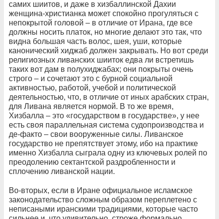
самих шиитов, и даже в хизбаллинской Дахии
женщина-христианка может спокойно прогуляться с
непокрытой головой – в отличие от Ирана, где все
должны носить платок, но многие делают это так, что
видна большая часть волос, шея, уши, которые
канонический хиджаб должен закрывать. Но вот среди
религиозных ливанских шииток едва ли встретишь
таких вот дам в полухиджабах; они покрыты очень
строго – и сочетают это с бурной социальной
активностью, работой, учебой и политической
деятельностью, что, в отличие от иных арабских стран,
для Ливана является нормой. В то же время,
Хизбалла – это «государством в государстве», у нее
есть своя параллельная система судопроизводства и
де-факто – свои вооруженные силы. Ливанское
государство не препятствует этому, ибо на практике
именно Хизбалла сыграла одну из ключевых ролей по
преодолению сектантской раздробленности и
сплочению ливанской нации.
Во-вторых, если в Иране официальное исламское
законодательство сложным образом переплетено с
неписаными иранскими традициями, которые часто
сильнее и, что удивительно, строже формально