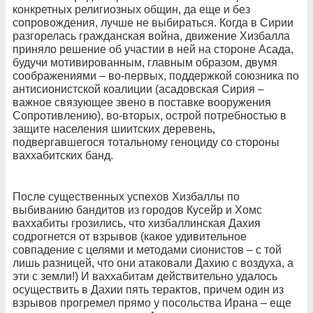
конкретных религиозных общин, да еще и без
сопровождения, лучше не выбираться. Когда в Сирии
разгорелась гражданская война, движение Хизбалла
приняло решение об участии в ней на стороне Асада,
будучи мотивированным, главным образом, двумя
соображениями – во-первых, поддержкой союзника по
антисионистской коалиции (асадовская Сирия –
важное связующее звено в поставке вооружения
Сопротивлению), во-вторых, острой потребностью в
защите населения шиитских деревень,
подвергавшегося тотальному геноциду со стороны
ваххабитских банд.
После существенных успехов Хизбаллы по
выбиванию бандитов из городов Кусейр и Хомс
ваххабиты грозились, что хизбаллинская Дахия
содрогнется от взрывов (какое удивительное
совпадение с целями и методами сионистов – с той
лишь разницей, что они атаковали Дахию с воздуха, а
эти с земли!) И ваххабитам действительно удалось
осуществить в Дахии пять терактов, причем один из
взрывов прогремел прямо у посольства Ирана – еще