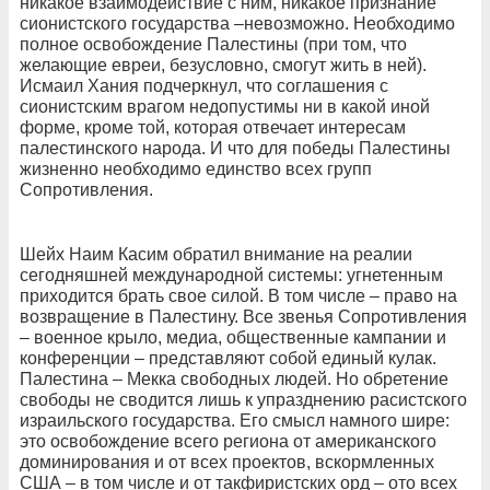
никакое взаимодействие с ним, никакое признание
сионистского государства –невозможно. Необходимо
полное освобождение Палестины (при том, что
желающие евреи, безусловно, смогут жить в ней).
Исмаил Хания подчеркнул, что соглашения с
сионистским врагом недопустимы ни в какой иной
форме, кроме той, которая отвечает интересам
палестинского народа. И что для победы Палестины
жизненно необходимо единство всех групп
Сопротивления.
Шейх Наим Касим обратил внимание на реалии
сегодняшней международной системы: угнетенным
приходится брать свое силой. В том числе – право на
возвращение в Палестину. Все звенья Сопротивления
– военное крыло, медиа, общественные кампании и
конференции – представляют собой единый кулак.
Палестина – Мекка свободных людей. Но обретение
свободы не сводится лишь к упразднению расистского
израильского государства. Его смысл намного шире:
это освобождение всего региона от американского
доминирования и от всех проектов, вскормленных
США – в том числе и от такфиристских орд – ото всех