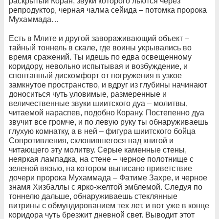
раскрытый Коран, звуки которого льются через
репродуктор, черная чалма сейида – потомка пророка
Мухаммада…
Есть в Млите и другой завораживающий объект –
тайный тоннель в скале, где воины укрывались во
время сражений. Ты идешь по едва освещенному
коридору, невольно испытывая и возбуждение, и
спонтанный дискомфорт от погружения в узкое
замкнутое пространство, и вдруг из глубины начинают
доноситься чуть уловимые, размеренные и
величественные звуки шиитского дуа – молитвы,
читаемой нараспев, подобно Корану. Постепенно дуа
звучит все громче, и по левую руку ты обнаруживаешь
глухую комнатку, а в ней – фигура шиитского бойца
Сопротивления, склонившегося над книгой и
читающего эту молитву. Серые каменные стены,
неяркая лампадка, на стене – черное полотнище с
зеленой вязью, на котором выписано приветствие
дочери пророка Мухаммада – Фатиме Захре, и черное
знамя Хизбаллы с ярко-желтой эмблемой. Следуя по
тоннелю дальше, обнаруживаешь стеклянные
витрины с обмундированием тех лет, и вот уже в конце
коридора чуть брезжит дневной свет. Выводит этот