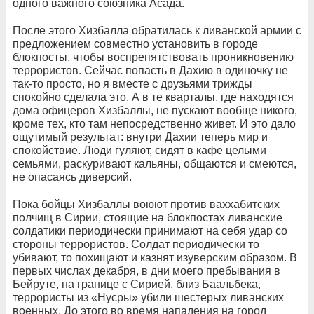
одного важного союзника Асада.
После этого Хизбалла обратилась к ливанской армии с
предложением совместно установить в городе
блокпосты, чтобы воспрепятствовать проникновению
террористов. Сейчас попасть в Дахию в одиночку не
так-то просто, но я вместе с друзьями трижды
спокойно сделала это. А в те кварталы, где находятся
дома офицеров Хизбаллы, не пускают вообще никого,
кроме тех, кто там непосредственно живет. И это дало
ощутимый результат: внутри Дахии теперь мир и
спокойствие. Люди гуляют, сидят в кафе целыми
семьями, раскуривают кальяны, общаются и смеются,
не опасаясь диверсий.
Пока бойцы Хизбаллы воюют против ваххабитских
полчищ в Сирии, стоящие на блокпостах ливанские
солдатики периодически принимают на себя удар со
стороны террористов. Солдат периодически то
убивают, то похищают и казнят изуверским образом. В
первых числах декабря, в дни моего пребывания в
Бейруте, на границе с Сирией, близ Баальбека,
террористы из «Нусры» убили шестерых ливанских
военных. До этого во время нападения на город