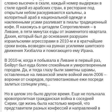
словно высечен в скале, каждый номер выдержан в
стиле одной из арабских стран, в ресторане под
открытым небом раскуриваются кальяны, а
колоритный араб в национальной одежде и
наклеенными усами разливает в пиалы традиционный
кофе. Я нахожусь в цитадели Сопротивления – в
Ливане, в пяти минутах езды от знаменитого квартала
Дахия, который был до основания разрушен
израильскими агрессорами в 2010-м и в кратчайшие
сроки вновь возведен на руинах усилиями шиитского
движения Хизбалла и помогающего ему Ирана.
В 2010-м, когда я побывала в Ливане в первый раз,
Бейрут был куда более спокойным и умиротворенным
городом. Да, и тогда глазу были заметны шрамы,
оставленные на ливанской земле войной июля-2006 –
воронки от снарядов, противотанковые ежи посреди
залитых солнцем улиц…
Но в целом это было другое время. Еще не полыхала
кровопролитная гражданская война в соседней
Сирии, где жизнь была настолько мирной, что
представители разных конфессий и направлений в