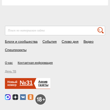
Блоги и сообщества
События
Слово дня
Видео
Спецпроекты
О нас
Контактная информация
День ТВ
№31
Архив
Новый
номер
газеты