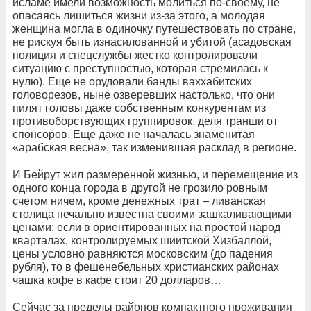
исламе имели возможность молиться по-своему, не
опасаясь лишиться жизни из-за этого, а молодая
женщина могла в одиночку путешествовать по стране,
не рискуя быть изнасилованной и убитой (асадовская
полиция и спецслужбы жестко контролировали
ситуацию с преступностью, которая стремилась к
нулю). Еще не орудовали банды ваххабитских
головорезов, ныне озверевших настолько, что они
пилят головы даже собственным конкурентам из
противоборствующих группировок, деля транши от
спонсоров. Еще даже не началась знаменитая
«арабская весна», так изменившая расклад в регионе.
И Бейрут жил размеренной жизнью, и перемещение из
одного конца города в другой не грозило ровным
счетом ничем, кроме денежных трат – ливанская
столица печально известна своими зашкаливающими
ценами: если в ориентированных на простой народ
кварталах, контролируемых шиитской Хизбаллой,
цены условно равняются московским (до падения
рубля), то в фешенебельных христианских районах
чашка кофе в кафе стоит 20 долларов…
Сейчас за пределы районов компактного проживания