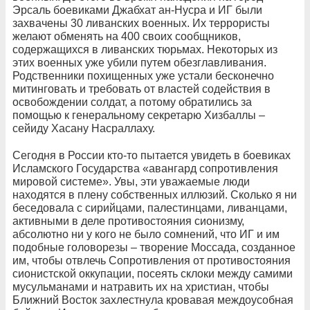
Эрсаль боевиками Джабхат ан-Нусра и ИГ были
захвачены 30 ливанских военных. Их террористы
желают обменять на 400 своих сообщников,
содержащихся в ливанских тюрьмах. Некоторых из
этих военных уже убили путем обезглавливания.
Родственники похищенных уже устали бесконечно
митинговать и требовать от властей содействия в
освобождении солдат, а потому обратились за
помощью к генеральному секретарю Хизбаллы –
сейиду Хасану Насраллаху.
Сегодня в России кто-то пытается увидеть в боевиках
Исламского Государства «авангард сопротивления
мировой системе». Увы, эти уважаемые люди
находятся в плену собственных иллюзий. Сколько я ни
беседовала с сирийцами, палестинцами, ливанцами,
активными в деле противостояния сионизму,
абсолютно ни у кого не было сомнений, что ИГ и им
подобные головорезы – творение Моссада, созданное
им, чтобы отвлечь Сопротивления от противостояния
сионистской оккупации, посеять склоки между самими
мусульманами и натравить их на христиан, чтобы
Ближний Восток захлестнула кровавая междоусобная