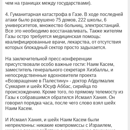
чем на границах между государствами).
4. Гуманитарная катастрофа в Газе. В ходе последней
атаки было разрушено 75 домов, 222 школы, 6
университетов, множество больниц, электростанций.
Все это необходимо восстанавливать. Также жителям
Газы остро требуется медицинская помощь:
квалифицированные врачи, лекарства, от отсутствия
которых блокадный сектор просто задыхается.
На заключительной пресс-конференции
присутствовали особо важные гости: Наим Касем,
заместитель генерального секретаря Хизбаллы, и
непосредственные вдохновители проекта
«Возвращение в Палестину» - доктор Абдулмалик
Суккария и шейх Юсуф Аббас, сирийца по
происхождению. Кроме того, по прямому телемосту из
Газы к собравшимся обратился Исмаил Хания. Он
говорил порядка часа, после чего слово взял шейх
Наим Касем.
И Исмаил Хания, и шейх Наим Касем были
непреклонны: никакие компромиссы с Израилем,