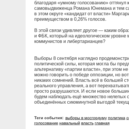
благодаря «умному голосованию» оттянул к
самовыдвиженца Романа Юнемана и тем са
в этом округе «кандидат от власти» Маргар
преимуществом в 0,26% голосов.
В этой связи удивляет другое — каким обр
и ФБК, который на идеологическом уровне 
коммунистов и либертарианцев?
Выборы 8 сентября наглядно продемонстри
политической силы, которая могла бы пре
альтернативу «партии власти», при этом не
можно говорить о победе оппозиции, но во
никаких сомнений. Власть всё в большей с
реального управления, а вот перехватывать
просто разрушаются. И если новое большин
будем наблюдать ещё множество нелепых с
объединённых сиюминутной выгодой текуще
Теги события:
выборы в мосгордуму
политика
о
голосование
навальный
власть
главная