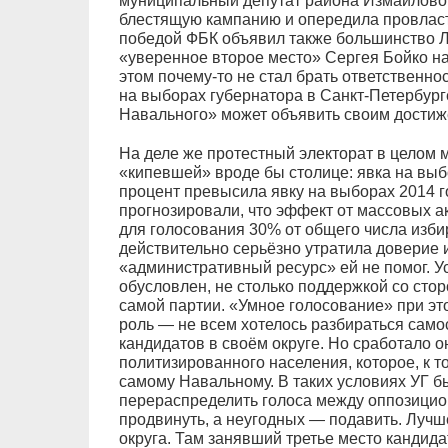
муниципальный депутат района Измайлово, 
блестящую кампанию и опередила провласт
победой ФБК объявил также большинство Л
«уверенное второе место» Сергея Бойко на
этом почему-то не стал брать ответственно
на выборах губернатора в Санкт-Петербурге
Навального» может объявить своим достиж
На деле же протестный электорат в целом 
«кипевшей» вроде бы столице: явка на выб
процент превысила явку на выборах 2014 г
прогнозировали, что эффект от массовых ак
для голосования 30% от общего числа изби
действительно серьёзно утратила доверие и
«административный ресурс» ей не помог. У
обусловлен, не столько поддержкой со сто
самой партии. «Умное голосование» при эт
роль — не всем хотелось разбираться сам
кандидатов в своём округе. Но сработало о
политизированного населения, которое, к т
самому Навальному. В таких условиях УГ бы
перераспределить голоса между оппозици
продвинуть, а неугодных — подавить. Лучше
округа. Там занявший третье место кандид