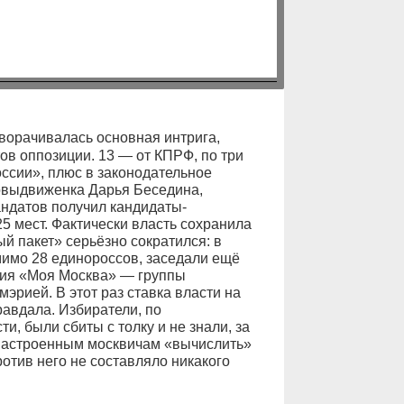
зворачивалась основная интрига,
ов оппозиции. 13 — от КПРФ, по три
ссии», плюс в законодательное
овыдвиженка Дарья Беседина,
ндатов получил кандидаты-
 мест. Фактически власть сохранила
й пакет» серьёзно сократился: в
мимо 28 единороссов, заседали ещё
ния «Моя Москва» — группы
рией. В этот раз ставка власти на
авдала. Избиратели, по
, были сбиты с толку и не знали, за
о настроенным москвичам «вычислить»
отив него не составляло никакого