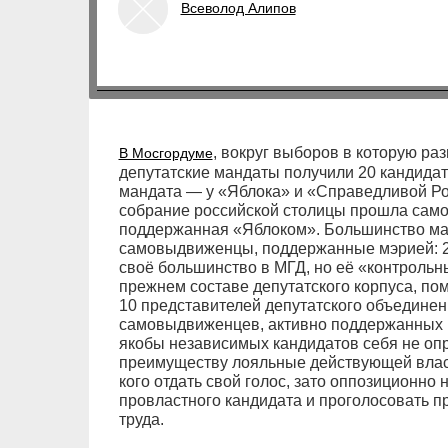
Всеволод Алипов
, вокруг выборов в которую ра
В Мосгордуме
депутатские мандаты получили 20 кандидат
мандата — у «Яблока» и «Справедливой Ро
собрание российской столицы прошла сам
поддержанная «Яблоком». Большинство ма
самовыдвиженцы, поддержанные мэрией: 25
своё большинство в МГД, но её «контрольны
прежнем составе депутатского корпуса, по
10 представителей депутатского объедине
самовыдвиженцев, активно поддержанных мэ
якобы независимых кандидатов себя не опр
преимуществу лояльные действующей власти
кого отдать свой голос, зато оппозиционн
провластного кандидата и проголосовать пр
труда.