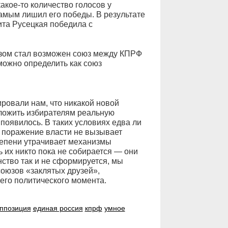
акое-то количество голосов у
мым лишил его победы. В результате
ита Русецкая победила с
азом стал возможен союз между КПРФ
можно определить как союз
ровали нам, что никакой новой
дложить избирателям реальную
 появилось. В таких условиях едва ли
т поражение власти не вызывает
тепени утрачивает механизмы
 их никто пока не собирается — они
ство так и не сформируется, мы
оюзов «заклятых друзей»,
го политического момента.
ппозиция
единая россия
кпрф
умное