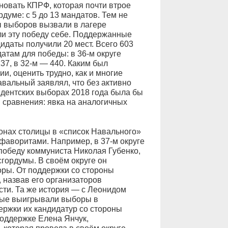
новать КПРФ, которая почти втрое
думе: с 5 до 13 мандатов. Тем не
ы выборов вызвали в лагере
ли эту победу себе. Поддержанные
идаты получили 20 мест. Всего 603
атам для победы: в 36-м округе
37, в 32-м — 440. Каким был
и, оценить трудно, как и многие
авальный заявлял, что без активно
идентских выборах 2018 года была бы
 сравнения: явка на аналогичных
онах столицы в «список Навального»
 фаворитами. Например, в 37-м округе
победу коммуниста Николая Губенко,
сгордумы. В своём округе он
оры. От поддержки со стороны
 назвав его организаторов
сти. Та же история — с Леонидом
рые выигрывали выборы в
ержки их кандидатур со стороны
поддержке Елена Янчук,