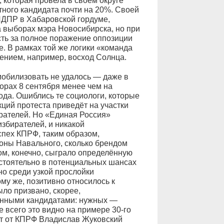
которая провела в своём округе
ного кандидата почти на 20%. Своей
ДПР в Хабаровской гордуме,
 выборах мэра Новосибирска, но при
сть за полное поражение оппозиции
. В рамках той же логики «команда
ением, например, восход Солнца.
мобилизовать не удалось — даже в
орах 8 сентября менее чем на
ода. Ошиблись те социологи, которые
ций протеста приведёт на участки
рателей. Но «Единая Россия»
збирателей, и никакой
спех КПРФ, таким образом,
роны Навального, сколько брендом
ом, конечно, сыграло определённую
остоятельно в потенциальных шансах
но среди узкой прослойки
ому же, позитивно относилось к
ло призвано, скорее,
онными кандидатами: нужных —
 всего это видно на примере 30-го
ат от КПРФ Владислав Жуковский