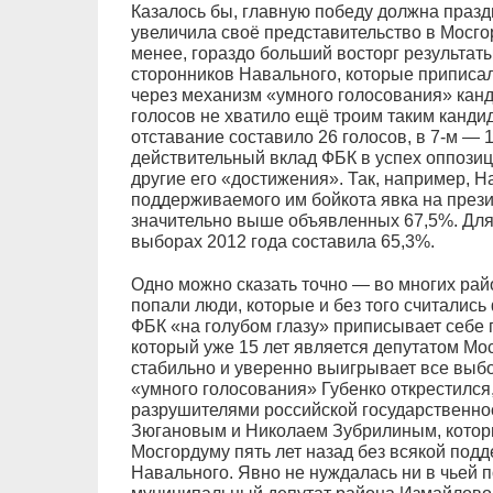
Казалось бы, главную победу должна празд
увеличила своё представительство в Мосгор
менее, гораздо больший восторг результат
сторонников Навального, которые приписа
через механизм «умного голосования» канд
голосов не хватило ещё троим таким кандид
отставание составило 26 голосов, в 7-м — 1
действительный вклад ФБК в успех оппозици
другие его «достижения». Так, например, Н
поддерживаемого им бойкота явка на през
значительно выше объявленных 67,5%. Для
выборах 2012 года составила 65,3%.
Одно можно сказать точно — во многих рай
попали люди, которые и без того считались
ФБК «на голубом глазу» приписывает себе 
который уже 15 лет является депутатом Мо
стабильно и уверенно выигрывает все выб
«умного голосования» Губенко открестился,
разрушителями российской государственно
Зюгановым и Николаем Зубрилиным, кото
Мосгордуму пять лет назад без всякой подд
Навального. Явно не нуждалась ни в чьей 