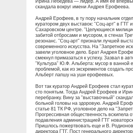
Ирина Лебедева — лидер. А имя ее впервые
скандала вокруг имени Андрея Ерофеева.
Андрей Ерофеев, в ту пору начальник отде
куратором двух выставок: "Соц-арт" в ГТГ и
Сахаровском центре. "Целующиеся милицио
забитой отбросами и мусором, в стенах Тр
резонанс. "Соц-арт" признали лучшей выст
современного искусства. На "Запретное иск
завели уголовное дело. Брат Андрея Ерофе
смекнул примазаться к успеху. Зазвал в ав
"Культура" Ю.Ф. Альберта: мусор в ванной е
проблемой, как из экскрементов создать пр
Альберт лапшу на уши ерофеевых.
Вот так куратор Андрей Ерофеев стал кура
сто понятым. Тогда Андрей Ерофеев и Ири
перебранку. Вину за "выставочный" сканда
больной головы на здоровую. Андрей Ероф
статье 81 ТК РФ, уголовное дело на "Запрет
Прогрессивная общественность вскипела от
подавления администрацией ГТГ новаторск
Пришлось пожертвовать еще и В. Родионов
директора ГТГ. Пост генерального директо