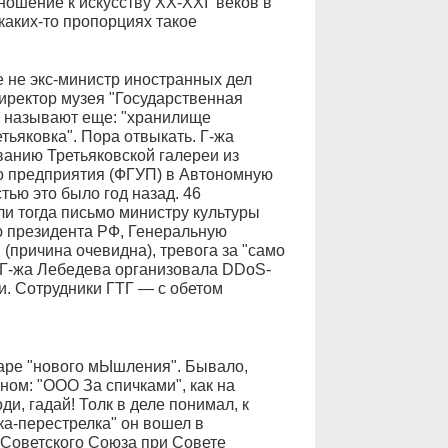
ношение к искусству ХХ-ХХI веков в
каких-то пропорциях такое
же не экс-министр иностранных дел
иректор музея "Государственная
ей называют еще: "хранилище
тьяковка". Пора отвыкать. Г-жа
анию Третьяковской галереи из
о предприятия (ФГУП) в Автономную
ью это было год назад. 46
ли тогда письмо министру культуры
ю президента РФ, Генеральную
 (причина очевидна), тревога за "само
 Г-жа Лебедева организовала DDoS-
оги. Сотрудники ГТГ — с обетом
заре "нового мЫшления". Бывало,
ном: "ООО За спичками", как на
, гадай! Толк в деле понимал, к
ка-перестрелка" он вошел в
 Советского Союза при Совете