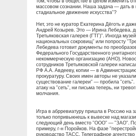
том, чтобы в обществе в целом изменить от
массовом сознании. Наша задача — дать в 
стадиальное движение искусства"?
Нет, это не куратор Екатерина Дёготь и да
Андрей Козырев. Это — Ирина Лебедева, д
Третьяковская галерея (ГТГ)". Иногда муз
национальных сокровищ" или попросту "Тре
Лебедева готовит документы по преобразов
Федерального Государственного унитарног
некоммерческую организацию (АНО). Новост
сотрудников Третьяковской галереи написа
РФ А.А. Авдееву, копии — в Администраци
прокуратуру. Своих имен авторы не указали
существование галереи" — пробила "сеть".
атаку на "сеть", ни письма теперь, ни трев
молчания.
Игра в абрревиатуру пришла в Россию на 
только попривыкнешь к вывеске над магази
следующий день вместо "ООО" — "ЗАО". Поди
примеру, г-н Поройков. На фазе "перестрой
руководство ТАСС. Телеграфное агентство