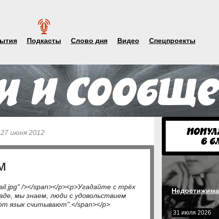
ытия
Подкасты
Слово дня
Видео
Спецпроекты
 27 июня 2012
м
ail.jpg" /></span></p><p>Угадайте с трёх
Недостижима
аде, мы знаем, люди с удовольствием
от язык считывают".</span></p>
31 июля 2026