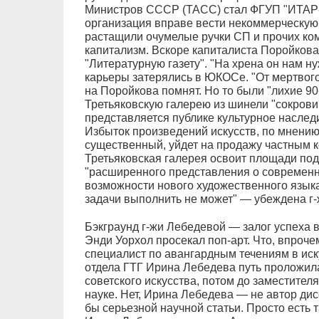
Министров СССР (ТАСС) стал ФГУП "ИТАР-
организация вправе вести некоммерческую
растащили очумелые ручки СП и прочих ко
капитализм. Вскоре капиталиста Поройкова
"Литературную газету". "На хрена он нам ну
карьеры затерялись в ЮКОСе. "От мертвого 
на Поройкова помнят. Но то были "лихие 9
Третьяковскую галерею из шинели "сокрови
представляется публике культурное наследи
Избыток произведений искусств, по мнению
существенный, уйдет на продажу частным 
Третьяковская галерея освоит площади по
"расширенного представления о современн
возможности нового художественного языка
задачи выполнить не может" — убеждена г
Бэкграунд г-жи Лебедевой — залог успеха в
Энди Уорхол просекал поп-арт. Что, впроч
специалист по авангардным течениям в иску
отдела ГТГ Ирина Лебедева путь проложил
советского искусства, потом до заместител
науке. Нет, Ирина Лебедева — не автор ди
бы серьезной научной статьи. Просто есть