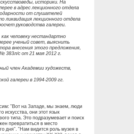
скусствоведы, историки. На
лерее в адрес лекционного отдела
годарности от слушателей
что ликвидация лекционного отдела
просчет руководства галереи.
 как человеку нестандартно
лерее ученый совет, выяснить
тора внесения этого предложения,
383л/с от 21 мая 2012 г.
ный член Академии художеств,
кой галереи в 1994-2009 гг.
ксим: "Вот на Западе, мы знаем, люди
о искусства, они этот язык
вого типа. Это подразумевает и поиск
жен превратиться в место
о дня". "Нам видится роль музея в