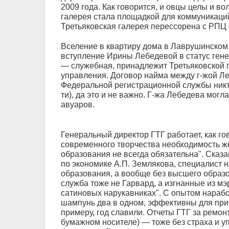
2009 года. Как говорится, и овцы целы и во
галерея стала площадкой для коммуникаци
Третьяковская галерея перессорена с РПЦ
Вселение в квартиру дома в Лаврушинском
вступление Ирины Лебедевой в статус гене
— служебная, принадлежит Третьяковской 
управления. Договор найма между г-жой Л
Федеральной регистрационной службы никто
ти), да это и не важно. Г-жа Лебедева могла
авуаров.
Генеральный директор ГТГ работает, как г
современного творчества необходимость жё
образования не всегда обязательна". Сказ
по экономике А.П. Землякова, специалист н
образования, а вообще без высшего образ
служба тоже не Гарвард, а изгнанные из мэ
сатиновых нарукавниках". С опытом нарабо
шампунь два в одном, эффективны для прим
примеру, год славили. Отчеты ГТГ за ремон
бумажном носителе) — тоже без страха и у