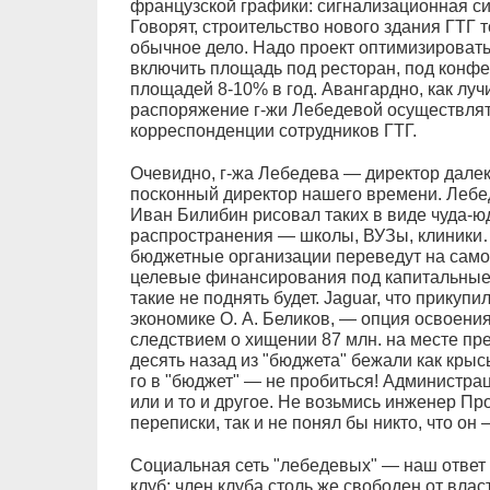
французской графики: сигнализационная си
Говорят, строительство нового здания ГТГ т
обычное дело. Надо проект оптимизироват
включить площадь под ресторан, под конфер
площадей 8-10% в год. Авангардно, как луч
распоряжение г-жи Лебедевой осуществлят
корреспонденции сотрудников ГТГ.
Очевидно, г-жа Лебедева — директор далеко 
посконный директор нашего времени. Лебе
Иван Билибин рисовал таких в виде чуда-ю
распространения — школы, ВУЗы, клиники…
бюджетные организации переведут на само
целевые финансирования под капитальные
такие не поднять будет. Jaguar, что прикуп
экономике О. А. Беликов, — опция освоени
следствием о хищении 87 млн. на месте пр
десять назад из "бюджета" бежали как крысы
го в "бюджет" — не пробиться! Администрац
или и то и другое. Не возьмись инженер П
переписки, так и не понял бы никто, что он
Социальная сеть "лебедевых" — наш ответ
клуб: член клуба столь же свободен от влас