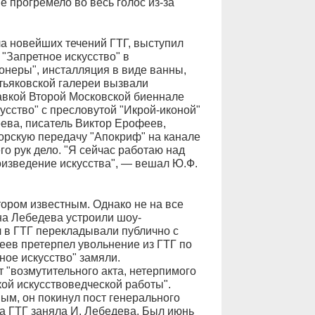
 прогремело во весь голос из-за
ла новейших течений ГТГ, выступил
 "Запретное искусство" в
неры", инсталляция в виде ванны,
етьяковской галереи вызвали
авкой Второй Московской биеннале
усство" с пресловутой "Икрой-иконой"
ева, писатель Виктор Ерофеев,
торскую передачу "Апокриф" на канале
го рук дело. "Я сейчас работаю над
оизведение искусства", — вешал Ю.Ф.
тором известным. Однако не на все
на Лебедева устроили шоу-
л в ГТГ перекладывали публично с
еев претерпел увольнение из ГТГ по
ное искусство" замяли.
 "возмутительного акта, нетерпимого
ой искусствоведческой работы".
ым, он покинул пост генерального
ра ГТГ заняла И. Лебедева. Был июнь