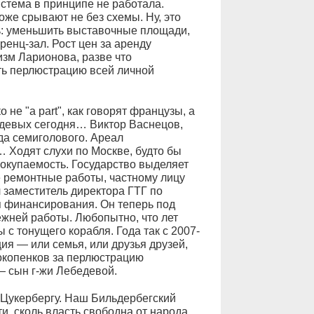
стема в принципе не работала.
оже срывают не без схемы. Ну, это
ь: уменьшить выставочные площади,
енц-зал. Рост цен за аренду
изм Ларионова, разве что
ь перлюстрацию всей личной
не "a part", как говорят французы, а
девых сегодня… Виктор Васнецов,
да семиголового. Ареал
 Ходят слухи по Москве, будто бы
окупаемость. Государство выделяет
 ремонтные работы, частному лицу
ил заместитель директора ГТГ по
я финансирования. Он теперь под
ежней работы. Любопытно, что лет
 с тонущего корабля. Года так с 2007-
ия — или семья, или друзья друзей,
рокопенков за перлюстрацию
 — сын г-жи Лебедевой.
 Цукербергу. Наш Бильдербегский
ти, сколь власть свободна от народа.