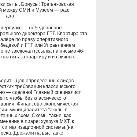
лки сыты. Бонусы: Третьяковская
й между СМИ и Музеем — раз;
 — два.
 переулке — победоносное
рального директора ГТГ. Квартира эта
галере по праву оперативного
ебедевой и ГТГ или Управлением
 не заключал (ссылка на письмо 46-
 платить за квартиру и из личных
оворит: "Для определенных видов
стких требований классического
ано — сделано! Главный специалист
е то чтобы без классического
ования. Финансово-экономическая
рии, муниципалитета "акулы в
танных схем. Схемы такие, как
енения в пиаре: худрука МХТ, к
т сигнализационной системы (на
прека. Дрожали на выставке