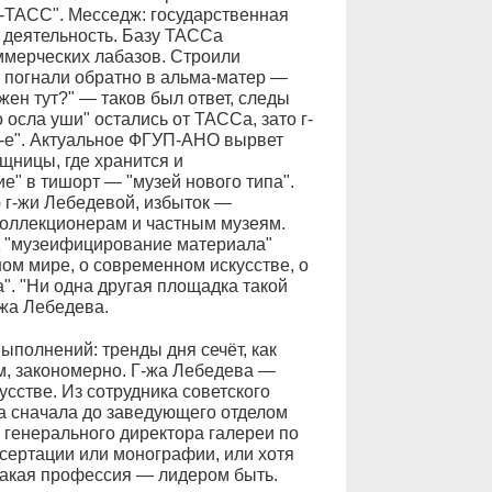
ТАСС". Месседж: государственная
 деятельность. Базу ТАССа
ммерческих лабазов. Строили
 погнали обратно в альма-матер —
жен тут?" — таков был ответ, следы
осла уши" остались от ТАССа, зато г-
0-е". Актуальное ФГУП-АНО вырвет
щницы, где хранится и
е" в тишорт — "музей нового типа".
 г-жи Лебедевой, избыток —
коллекционерам и частным музеям.
д "музеифицирование материала"
ом мире, о современном искусстве, о
". "Ни одна другая площадка такой
-жа Лебедева.
ыполнений: тренды дня сечёт, как
ем, закономерно. Г-жа Лебедева —
сстве. Из сотрудника советского
а сначала до заведующего отделом
я генерального директора галереи по
ссертации или монографии, или хотя
 такая профессия — лидером быть.