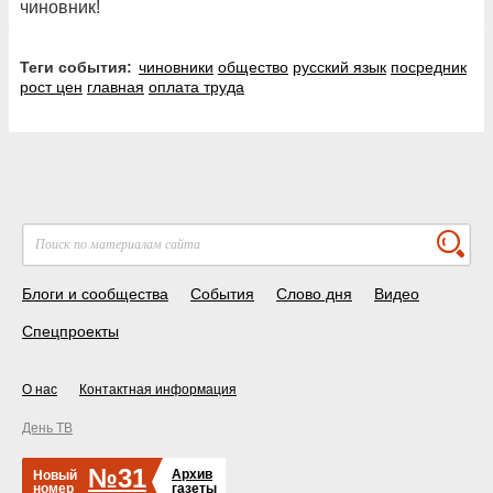
чиновник!
Теги события:
чиновники
общество
русский язык
посредник
рост цен
главная
оплата труда
Блоги и сообщества
События
Слово дня
Видео
Спецпроекты
О нас
Контактная информация
День ТВ
№31
Архив
Новый
номер
газеты