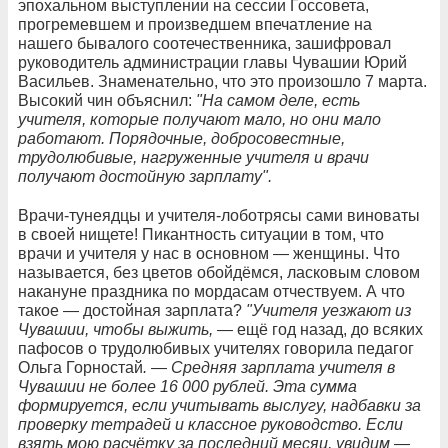
эпохальном выступлении на сессии Госсовета,
прогремевшем и произведшем впечатление на
нашего бывалого соотечественника, зашифровал
руководитель администрации главы Чувашии Юрий
Васильев. Знаменательно, что это произошло 7 марта.
Высокий чин объяснил:
"На самом деле, есть
учителя, которые получают мало, но они мало
работают. Порядочные, добросовестные,
трудолюбивые, нагруженные учителя и врачи
получают достойную зарплату".
Врачи-тунеядцы и учителя-лоботрясы сами виноваты
в своей нищете! Пикантность ситуации в том, что
врачи и учителя у нас в основном — женщины. Что
называется, без цветов обойдёмся, ласковым словом
накануне праздника по мордасам отчествуем. А что
такое — достойная зарплата?
"Учителя уезжают из
Чувашии, чтобы выжить, —
ещё год назад, до всяких
пафосов о трудолюбивых учителях говорила педагог
Ольга Горностай
. — Средняя зарплата учителя в
Чувашии не более 16 000 рублей. Эта сумма
формируется, если учитывать выслугу, надбавки за
проверку тетрадей и классное руководство. Если
взять мою расчётку за последний месяц, увидим —