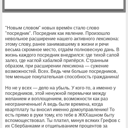
"Новым словом" новых времён стало слово
"посредник". Посредник как явление. Произошло
невольное расширение нашего активного лексикона:
этому слову, ранее занимавшему в жизни и речи
весьма скромное место, отдаём полновесную дань. В
жизнь каждого посредник внедрился: где тихой сапой
залез, где наглой хабалкой припёрся. Странным
образом, при расширении лексикона — сужение
возможностей. Всех. Ведь чем больше посредников,
тем меньше покупательная способность гражданина!
Но не у всех — дело на убыль. У кого-то, а именно у
посредников, этой ненужной перемычки между
желанием и воплощением, возможности как раз
неограниченные! А ведь были времена, когда
квартплату ты вносил именно домоуправлению! То
есть прямо в руки тому, кто тебе в ЖКХашном быту
вспомоществовал. Ты платил, минуя всяких Грефов с
их Сбербанками и отщипыванием процентов за