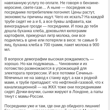
навязанную услугу по оплате. Не говоря о бензине-
керосине, свете-газе… А ныне — посредник на
посреднике потребителем погоняет. Цены растут,
экономисты причины ищут. Чего их искать? На каждой
трубе сидят не а и б, а все буквы алфавита, как
виноградные грозди — посредники. И пока до тебя
дошла буханка хлеба, доковылял килограмм
картофеля, прижурчал литр молока, они все
поднялись в цене или потеряли в весе: те самые 9
яиц, буханка хлеба в 700 грамм, пакет молока в 900
мл.
В вопросе демографии высокая рождаемость —
хорошо. Но как подумаешь… Чиновники и их
потомство размножаются в угрожающей для
электората прогрессии. И все потомки Сечиных-
Млечиных не на завод к станку идут, а как к родной
маме, к трубе припадают: что нефтяной-газовой, что к
канализационной — на ЖКХ тоже они посредниками
сидят. Дочки-внучки, сынки жируют в Лондоне, а папы
тянут с мамы-России.
Посредники уже и там, где они до обидного лишние!