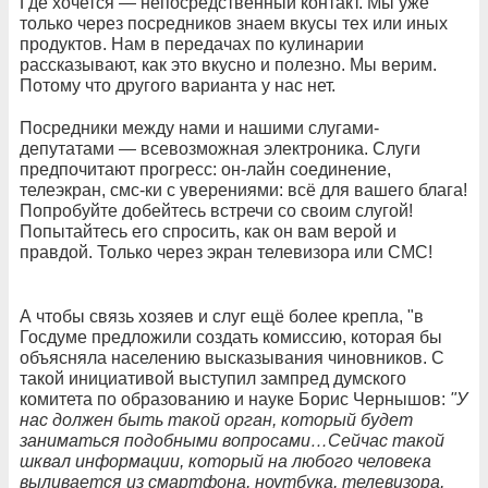
Где хочется — непосредственный контакт. Мы уже
только через посредников знаем вкусы тех или иных
продуктов. Нам в передачах по кулинарии
рассказывают, как это вкусно и полезно. Мы верим.
Потому что другого варианта у нас нет.
Посредники между нами и нашими слугами-
депутатами — всевозможная электроника. Слуги
предпочитают прогресс: он-лайн соединение,
телеэкран, смс-ки с уверениями: всё для вашего блага!
Попробуйте добейтесь встречи со своим слугой!
Попытайтесь его спросить, как он вам верой и
правдой. Только через экран телевизора или СМС!
А чтобы связь хозяев и слуг ещё более крепла, "в
Госдуме предложили создать комиссию, которая бы
объясняла населению высказывания чиновников. С
такой инициативой выступил зампред думского
комитета по образованию и науке Борис Чернышов:
"У
нас должен быть такой орган, который будет
заниматься подобными вопросами…Сейчас такой
шквал информации, который на любого человека
выливается из смартфона, ноутбука, телевизора,