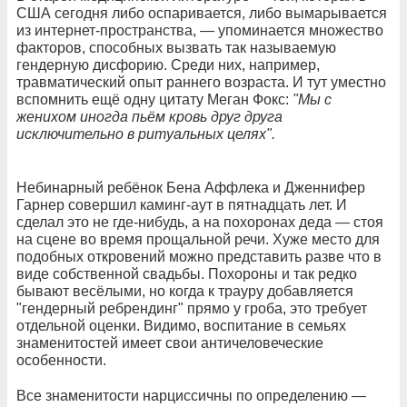
США сегодня либо оспаривается, либо вымарывается
из интернет-пространства, — упоминается множество
факторов, способных вызвать так называемую
гендерную дисфорию. Среди них, например,
травматический опыт раннего возраста. И тут уместно
вспомнить ещё одну цитату Меган Фокс:
"Мы с
женихом иногда пьём кровь друг друга
исключительно в ритуальных целях".
Небинарный ребёнок Бена Аффлека и Дженнифер
Гарнер совершил каминг-аут в пятнадцать лет. И
сделал это не где-нибудь, а на похоронах деда — стоя
на сцене во время прощальной речи. Хуже место для
подобных откровений можно представить разве что в
виде собственной свадьбы. Похороны и так редко
бывают весёлыми, но когда к трауру добавляется
"гендерный ребрендинг" прямо у гроба, это требует
отдельной оценки. Видимо, воспитание в семьях
знаменитостей имеет свои античеловеческие
особенности.
Все знаменитости нарциссичны по определению —