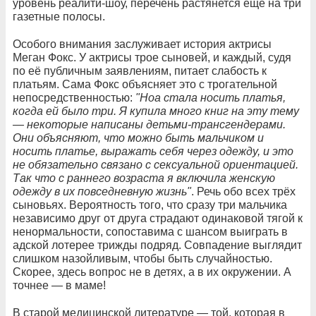
уровень реалити-шоу, перечень растянется ещё на три
газетные полосы.
Особого внимания заслуживает история актрисы
Меган Фокс. У актрисы трое сыновей, и каждый, судя
по её публичным заявлениям, питает слабость к
платьям. Сама Фокс объясняет это с трогательной
непосредственностью:
"Ноа стала носить платья,
когда ей было три. Я купила много книг на эту тему
— некоторые написаны детьми-трансгендерами.
Они объясняют, что можно быть мальчиком и
носить платье, выражать себя через одежду, и это
не обязательно связано с сексуальной ориентацией.
Так что с раннего возраста я включила женскую
одежду в их повседневную жизнь"
. Речь обо всех трёх
сыновьях. Вероятность того, что сразу три мальчика
независимо друг от друга страдают одинаковой тягой к
ненормальности, сопоставима с шансом выиграть в
адской лотерее трижды подряд. Совпадение выглядит
слишком назойливым, чтобы быть случайностью.
Скорее, здесь вопрос не в детях, а в их окружении. А
точнее — в маме!
В старой медицинской литературе — той, которая в