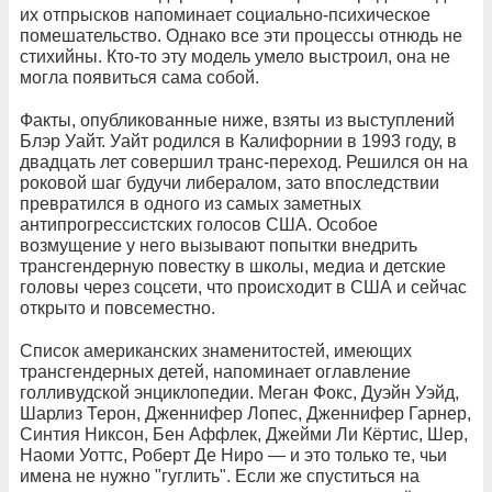
их отпрысков напоминает социально-психическое
помешательство. Однако все эти процессы отнюдь не
стихийны. Кто-то эту модель умело выстроил, она не
могла появиться сама собой.
Факты, опубликованные ниже, взяты из выступлений
Блэр Уайт. Уайт родился в Калифорнии в 1993 году, в
двадцать лет совершил транс-переход. Решился он на
роковой шаг будучи либералом, зато впоследствии
превратился в одного из самых заметных
антипрогрессистских голосов США. Особое
возмущение у него вызывают попытки внедрить
трансгендерную повестку в школы, медиа и детские
головы через соцсети, что происходит в США и сейчас
открыто и повсеместно.
Список американских знаменитостей, имеющих
трансгендерных детей, напоминает оглавление
голливудской энциклопедии. Меган Фокс, Дуэйн Уэйд,
Шарлиз Терон, Дженнифер Лопес, Дженнифер Гарнер,
Синтия Никсон, Бен Аффлек, Джейми Ли Кёртис, Шер,
Наоми Уоттс, Роберт Де Ниро — и это только те, чьи
имена не нужно "гуглить". Если же спуститься на