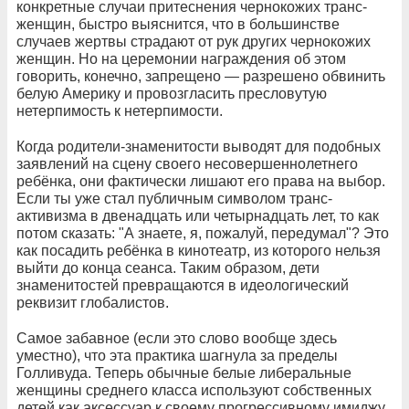
конкретные случаи притеснения чернокожих транс-
женщин, быстро выяснится, что в большинстве
случаев жертвы страдают от рук других чернокожих
женщин. Но на церемонии награждения об этом
говорить, конечно, запрещено — разрешено обвинить
белую Америку и провозгласить пресловутую
нетерпимость к нетерпимости.
Когда родители-знаменитости выводят для подобных
заявлений на сцену своего несовершеннолетнего
ребёнка, они фактически лишают его права на выбор.
Если ты уже стал публичным символом транс-
активизма в двенадцать или четырнадцать лет, то как
потом сказать: "А знаете, я, пожалуй, передумал"? Это
как посадить ребёнка в кинотеатр, из которого нельзя
выйти до конца сеанса. Таким образом, дети
знаменитостей превращаются в идеологический
реквизит глобалистов.
Самое забавное (если это слово вообще здесь
уместно), что эта практика шагнула за пределы
Голливуда. Теперь обычные белые либеральные
женщины среднего класса используют собственных
детей как аксессуар к своему прогрессивному имиджу