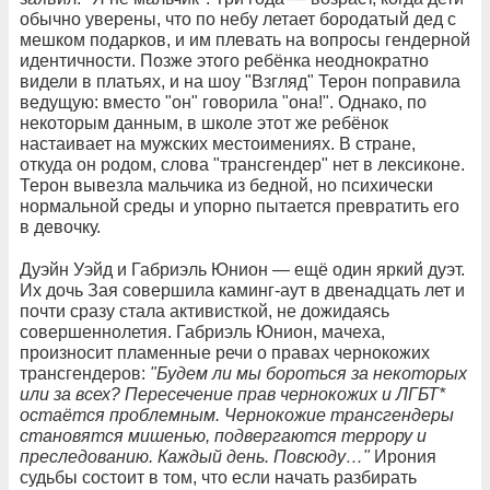
обычно уверены, что по небу летает бородатый дед с
мешком подарков, и им плевать на вопросы гендерной
идентичности. Позже этого ребёнка неоднократно
видели в платьях, и на шоу "Взгляд" Терон поправила
ведущую: вместо "он" говорила "она!". Однако, по
некоторым данным, в школе этот же ребёнок
настаивает на мужских местоимениях. В стране,
откуда он родом, слова "трансгендер" нет в лексиконе.
Терон вывезла мальчика из бедной, но психически
нормальной среды и упорно пытается превратить его
в девочку.
Дуэйн Уэйд и Габриэль Юнион — ещё один яркий дуэт.
Их дочь Зая совершила каминг-аут в двенадцать лет и
почти сразу стала активисткой, не дожидаясь
совершеннолетия. Габриэль Юнион, мачеха,
произносит пламенные речи о правах чернокожих
трансгендеров:
"Будем ли мы бороться за некоторых
или за всех? Пересечение прав чернокожих и ЛГБТ*
остаётся проблемным. Чернокожие трансгендеры
становятся мишенью, подвергаются террору и
преследованию. Каждый день. Повсюду…"
Ирония
судьбы состоит в том, что если начать разбирать