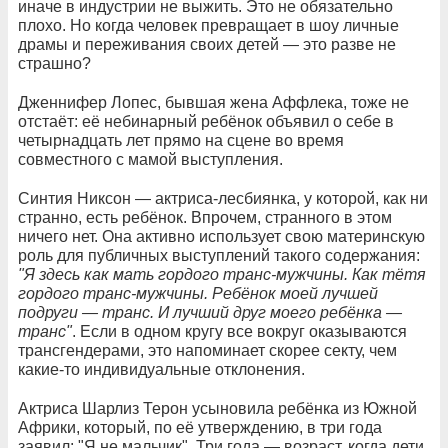
иначе в индустрии не выжить. Это не обязательно
плохо. Но когда человек превращает в шоу личные
драмы и переживания своих детей — это разве не
страшно?
Дженнифер Лопес, бывшая жена Аффлека, тоже не
отстаёт: её небинарный ребёнок объявил о себе в
четырнадцать лет прямо на сцене во время
совместного с мамой выступления.
Синтия Никсон — актриса-лесбиянка, у которой, как ни
странно, есть ребёнок. Впрочем, странного в этом
ничего нет. Она активно использует свою материнскую
роль для публичных выступлений такого содержания:
"Я здесь как мать гордого транс-мужчины. Как тётя
гордого транс-мужчины. Ребёнок моей лучшей
подруги — транс. И лучший друг моего ребёнка —
транс"
. Если в одном кругу все вокруг оказываются
трансгендерами, это напоминает скорее секту, чем
какие-то индивидуальные отклонения.
Актриса Шарлиз Терон усыновила ребёнка из Южной
Африки, который, по её утверждению, в три года
заявил: "Я не мальчик". Три года — возраст, когда дети