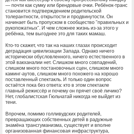
— почти как сумку или брендовые очки. Ребёнок-транс
становится подтверждением родительской
толерантности, открытости и продвинутости. Он
начинает быть пропуском в сообщество "правильных и
рукопожатных". И чем сложнее жизнь из-за этого у
ребёнка, тем выгоднее это для таких мамаш.
Кто-то скажет, что так на наших глазах происходит
деградация цивилизации Запада. Однако ничего
исторически обусловленного, ничего естественного в
этой вакханалии нет. Слишком много совпадений,
слишком много постановочных сцен, слишком много
каминг-аутов, слишком много похожего на хорошо
поставленный спектакль. И только один вопрос
остаётся пока без ответа: кто в этом спектакле
главный режиссёр и почему он прячет своё личико?
Нет, глобалистская Гюльчатай никогда не выйдет из
тени.
Впрочем, помимо голливудских родителей,
превращающих собственных детей в радужные
знамёна трансгуманизма, существует и вполне
организованная финансовая инфраструктура,