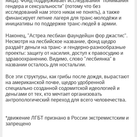
яйца). Фонд поддерживает исследования "понимания
гендера и сексуальности" (потому что без
исследований нам этого никак не понять), а также
финансирует летние лагеря для транс-молодёжи и
инициативы по поддержке транс-людей в армии.
Наконец, "Астреа лесбиан фаундейшн фор джастис".
Несмотря на лесбийское название, фонд щедро
раздаёт деньги на транс- и гендерно-разнообразные
проекты: защиту от насилия, доступ к правосудию и
здравоохранению. Видимо, слово "лесбиянка" в
названии осталось для ностальгии.
Все эти структуры, как грибы после дождя, вырастают
на американской почве, щедро удобренной
специально созданной содомитской идеологией и
деньгами от тех, кто мечтает организовать
антропологический переход для всего человечества.
*движение ЛГБТ признано в России экстремистским и
запрещено