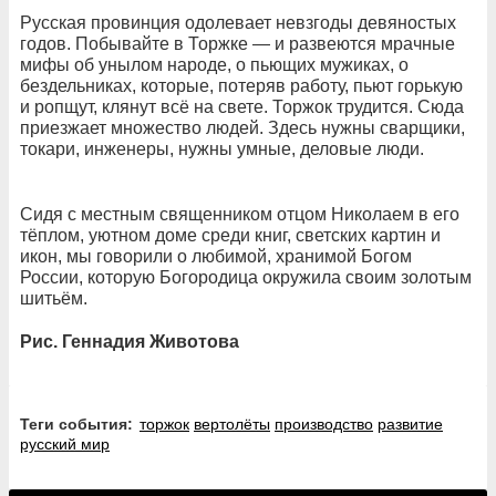
Русская провинция одолевает невзгоды девяностых
годов. Побывайте в Торжке — и развеются мрачные
мифы об унылом народе, о пьющих мужиках, о
бездельниках, которые, потеряв работу, пьют горькую
и ропщут, клянут всё на свете. Торжок трудится. Сюда
приезжает множество людей. Здесь нужны сварщики,
токари, инженеры, нужны умные, деловые люди.
Сидя с местным священником отцом Николаем в его
тёплом, уютном доме среди книг, светских картин и
икон, мы говорили о любимой, хранимой Богом
России, которую Богородица окружила своим золотым
шитьём.
Рис. Геннадия Животова
Теги события:
торжок
вертолёты
производство
развитие
русский мир