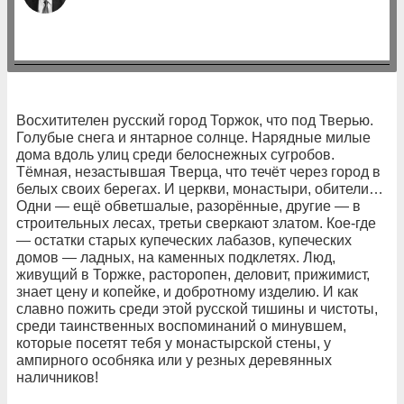
Восхитителен русский город Торжок, что под Тверью.
Голубые снега и янтарное солнце. Нарядные милые
дома вдоль улиц среди белоснежных сугробов.
Тёмная, незастывшая Тверца, что течёт через город в
белых своих берегах. И церкви, монастыри, обители…
Одни — ещё обветшалые, разорённые, другие — в
строительных лесах, третьи сверкают златом. Кое-где
— остатки старых купеческих лабазов, купеческих
домов — ладных, на каменных подклетях. Люд,
живущий в Торжке, расторопен, деловит, прижимист,
знает цену и копейке, и добротному изделию. И как
славно пожить среди этой русской тишины и чистоты,
среди таинственных воспоминаний о минувшем,
которые посетят тебя у монастырской стены, у
ампирного особняка или у резных деревянных
наличников!