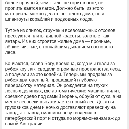
более прочный, чем сталь, не горит в огне, не
пропитывается влагой. Должно быть, из этого
материала можно делать не только дома, но и
шпангоуты кораблей и подводных лодок.
Тут же из опилок, стружек и всевозможных отходов
прессуются плиты дивной красоты, золотые, как
янтарь. Из них строятся жилые дома — прочные,
лёгкие, чистые, с тончайшим дыханием соснового
леса.
Кончаются, слава Богу, времена, когда мы гнали за
рубеж кругляк, сводили огромные пространства леса,
а получали за это копейки. Теперь мы продаём за
рубеж драгоценный, прошедший глубокую
переработку материал. Он рождается на глухих
лесных делянках, где автоматические машины пилят,
срезают древо под самый корень, обрубают суки, а на
месте лесосеки высаживается новый лес. Десятки
грузовиков днём и ночью доставляют древесину на
завод, а с завода машины везут изделия в
петербургский порт и оттуда по морям-океанам аж до
самой Австралии.