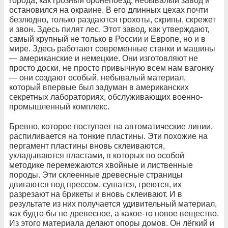
города, как грозный бронепоезд, небывалый завод и
остановился на окраине. В его длинных цехах почти
безлюдно, только раздаются грохоты, скрипы, скрежет
и звон. Здесь пилят лес. Этот завод, как утверждают,
самый крупный не только в России и Европе, но и в
мире. Здесь работают современные станки и машины
— американские и немецкие. Они изготовляют не
просто доски, не просто привычную всем нам вагонку
— они создают особый, небывалый материал,
который впервые был задуман в американских
секретных лабораториях, обслуживающих военно-
промышленный комплекс.
Бревно, которое поступает на автоматические линии,
распиливается на тонкие пластины. Эти похожие на
пергамент пластины вновь склеиваются,
укладываются пластами, в которых по особой
методике перемежаются хвойные и лиственные
породы. Эти склеенные древесные страницы
двигаются под прессом, сушатся, греются, их
разрезают на брикеты и вновь склеивают. И в
результате из них получается удивительный материал,
как будто бы не древесное, а какое-то новое вещество.
Из этого материала делают опоры домов. Он лёгкий и