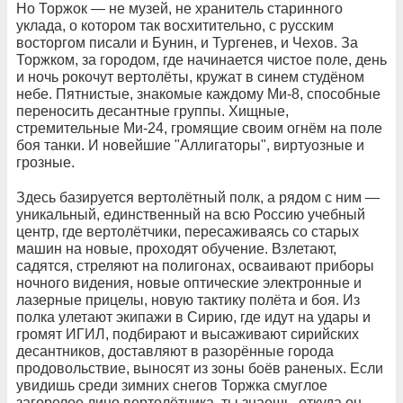
Но Торжок — не музей, не хранитель старинного
уклада, о котором так восхитительно, с русским
восторгом писали и Бунин, и Тургенев, и Чехов. За
Торжком, за городом, где начинается чистое поле, день
и ночь рокочут вертолёты, кружат в синем студёном
небе. Пятнистые, знакомые каждому Ми-8, способные
переносить десантные группы. Хищные,
стремительные Ми-24, громящие своим огнём на поле
боя танки. И новейшие "Аллигаторы", виртуозные и
грозные.
Здесь базируется вертолётный полк, а рядом с ним —
уникальный, единственный на всю Россию учебный
центр, где вертолётчики, пересаживаясь со старых
машин на новые, проходят обучение. Взлетают,
садятся, стреляют на полигонах, осваивают приборы
ночного видения, новые оптические электронные и
лазерные прицелы, новую тактику полёта и боя. Из
полка улетают экипажи в Сирию, где идут на удары и
громят ИГИЛ, подбирают и высаживают сирийских
десантников, доставляют в разорённые города
продовольствие, выносят из зоны боёв раненых. Если
увидишь среди зимних снегов Торжка смуглое
загорелое лицо вертолётчика, ты знаешь, откуда он,