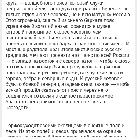
круга — волшебного пояса, который служит
неприступной для злого духа преградой, сберегает не
только отдельного человека, но и всю матушку-Россию.
Этот огромный, сшитый из синего бархата пояс,
украшенный золотой вязью, хранится в музее,
который напоминает скорее часовню, чем
выставочный зал. Ты можешь обойти этот пояс и
прочитать вышитые на бархате заветные письмена. И
местные радетели, хранители мистических русских
традиций, мечтают провезти этот пояс по всей России
— с запада на восток и с севера на юг — чтобы сквозь
это охранное кольцо были пропущены все русские
пространства и русские рубежи, все русские леса и
города, озёра и северные льды. И русский человек —
будь то боевой генерал, академик или пахарь — чтобы
всякий прошёл сквозь этот пояс и через него
соединился со всеми в единое нерасторжимое
братство, неодолимое, исполненное света и
благодати.
Торжок уходит своими околицами в снежные поля и
леса. Из этих полей и лесов примчался на окраины