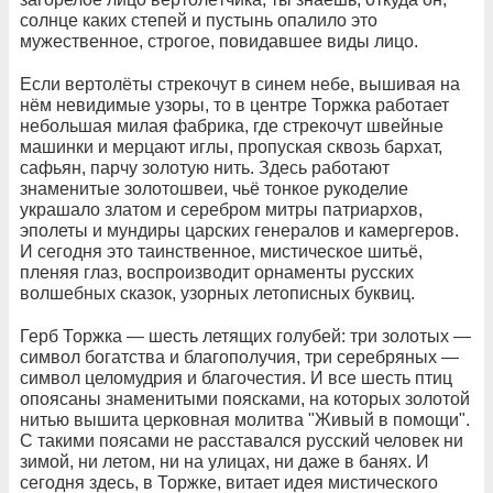
солнце каких степей и пустынь опалило это
мужественное, строгое, повидавшее виды лицо.
Если вертолёты стрекочут в синем небе, вышивая на
нём невидимые узоры, то в центре Торжка работает
небольшая милая фабрика, где стрекочут швейные
машинки и мерцают иглы, пропуская сквозь бархат,
сафьян, парчу золотую нить. Здесь работают
знаменитые золотошвеи, чьё тонкое рукоделие
украшало златом и серебром митры патриархов,
эполеты и мундиры царских генералов и камергеров.
И сегодня это таинственное, мистическое шитьё,
пленяя глаз, воспроизводит орнаменты русских
волшебных сказок, узорных летописных буквиц.
Герб Торжка — шесть летящих голубей: три золотых —
символ богатства и благополучия, три серебряных —
символ целомудрия и благочестия. И все шесть птиц
опоясаны знаменитыми поясками, на которых золотой
нитью вышита церковная молитва "Живый в помощи".
С такими поясами не расставался русский человек ни
зимой, ни летом, ни на улицах, ни даже в банях. И
сегодня здесь, в Торжке, витает идея мистического