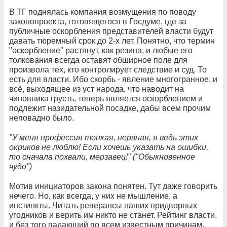
В ТГ поднялась компания возмущения по поводу
законопроекта, готовящегося в Госдуме, где за
публичные оскорбления представителей власти будут
давать тюремный срок до 2-х лет. Понятно, что термин
"оскорбление" растянут, как резина, и любые его
толкования всегда оставят обширное поле для
произвола тех, кто контролирует следствие и суд. То
есть для власти. Ибо скорбь - явление многогранное, и
всё, выходящее из уст народа, что наводит на
чиновника грусть, теперь является оскорблением и
подлежит назидательной посадке, дабы всем прочим
неповадно было.
"У меня профессия тонкая, нервная, я ведь этих
окриков не люблю! Если хочешь указать на ошибки,
то сначала похвали, мерзавец!" ("Обыкновенное
чудо")
Мотив инициаторов закона понятен. Тут даже говорить
нечего. Но, как всегда, у них не мышление, а
инстинкты. Читать реверансы наших придворных
угодников и верить им никто не станет. Рейтинг власти,
и без того падающий по всем известным причинам,