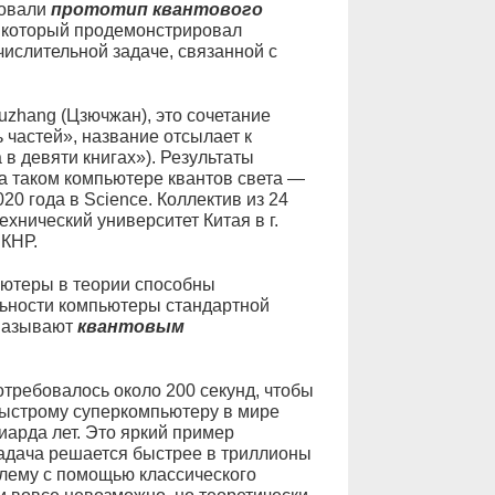
ровали
прототип квантового
, который продемонстрировал
ислительной задаче, связанной с
uzhang (Цзючжан), это сочетание
 частей», название отсылает к
в девяти книгах»). Результаты
а таком компьютере квантов света —
0 года в Science. Коллектив из 24
хнический университет Китая в г.
 КНР.
ьютеры в теории способны
льности компьютеры стандартной
 называют
квантовым
требовалось около 200 секунд, чтобы
быстрому суперкомпьютеру в мире
иарда лет. Это яркий пример
задача решается быстрее в триллионы
лему с помощью классического