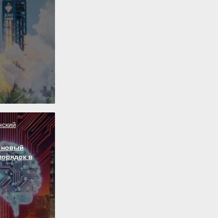
нский
 новый
порядок в