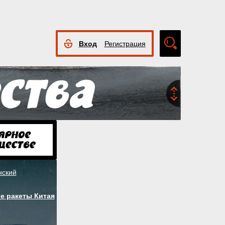
Вход
Регистрация
Расширенный
поиск
нский
е ракеты Китая