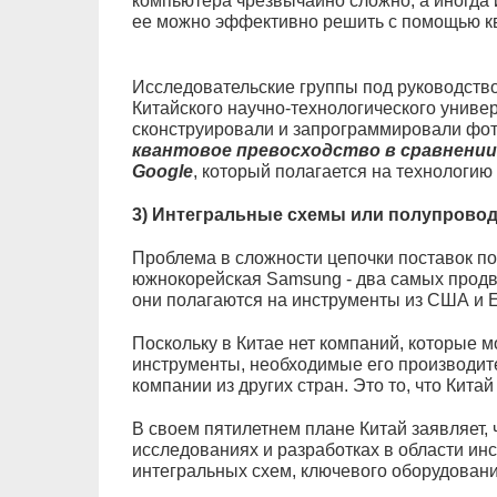
компьютера чрезвычайно сложно, а иногда 
ее можно эффективно решить с помощью к
Исследовательские группы под руководств
Китайского научно-технологического униве
сконструировали и запрограммировали фо
квантовое превосходство в сравнении
Google
, который полагается на технологи
3) Интегральные схемы или полупрово
Проблема в сложности цепочки поставок п
южнокорейская Samsung - два самых продв
они полагаются на инструменты из США и 
Поскольку в Китае нет компаний, которые м
инструменты, необходимые его производите
компании из других стран. Это то, что Китай
В своем пятилетнем плане Китай заявляет, 
исследованиях и разработках в области ин
интегральных схем, ключевого оборудован