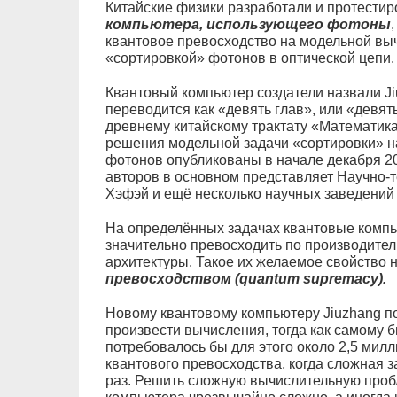
Китайские физики разработали и протести
компьютера, использующего фотоны
квантовое превосходство на модельной выч
«сортировкой» фотонов в оптической цепи.
Квантовый компьютер создатели назвали Ji
переводится как «девять глав», или «девять
древнему китайскому трактату «Математика 
решения модельной задачи «сортировки» н
фотонов опубликованы в начале декабря 202
авторов в основном представляет Научно-те
Хэфэй и ещё несколько научных заведений
На определённых задачах квантовые комп
значительно превосходить по производите
архитектуры. Такое их желаемое свойство
превосходством (quantum supremacy).
Новому квантовому компьютеру Jiuzhang по
произвести вычисления, тогда как самому 
потребовалось бы для этого около 2,5 милл
квантового превосходства, когда сложная 
раз. Решить сложную вычислительную проб