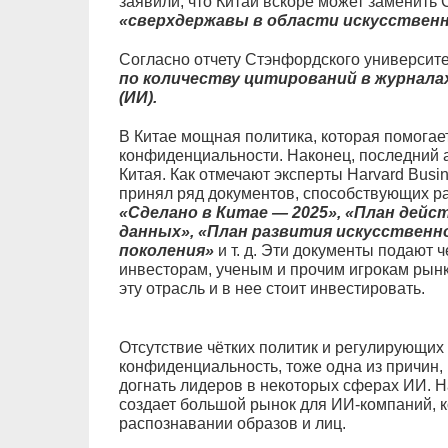
заявили, что Китай вскоре может заменить
«сверхдержавы в области искусственн
Согласно отчету Стэнфордского университе
по количеству цитирований в журнала
(ИИ).
В Китае мощная политика, которая помогае
конфиденциальности. Наконец, последний 
Китая. Как отмечают эксперты Harvard Busi
принял ряд документов, способствующих ра
«Сделано в Китае — 2025», «План дей
данных», «План развития искусствен
поколения»
и т. д. Эти документы подают 
инвесторам, ученым и прочим игрокам рын
эту отрасль и в нее стоит инвестировать.
Отсутствие чётких политик и регулирующих 
конфиденциальность, тоже одна из причин, 
догнать лидеров в некоторых сферах ИИ. 
создает большой рынок для ИИ-компаний, 
распознавании образов и лиц.