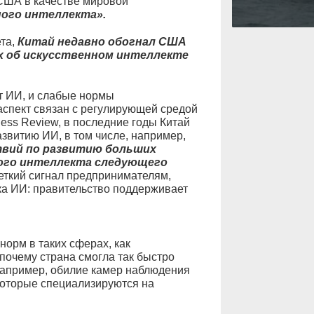
 США в качестве мировой
ого интеллекта».
та,
Китай недавно обогнал США
х об искусственном интеллекте
т ИИ, и слабые нормы
аспект связан с регулирующей средой
ness Review, в последние годы Китай
звитию ИИ, в том числе, например,
ствий по развитию больших
ного интеллекта следующего
четкий сигнал предпринимателям,
ка ИИ: правительство поддерживает
норм в таких сферах, как
почему страна смогла так быстро
Например, обилие камер наблюдения
которые специализируются на