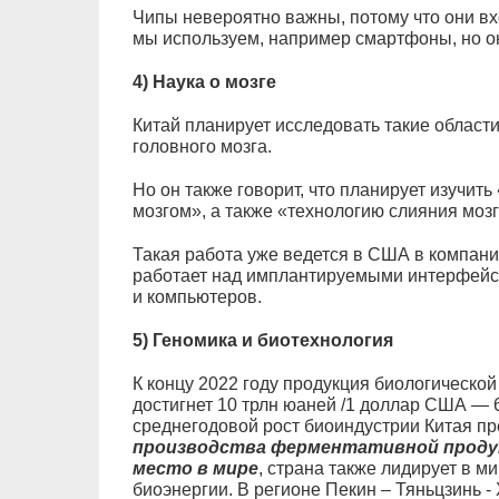
Чипы невероятно важны, потому что они вх
мы используем, например смартфоны, но он
4) Наука о мозге
Китай планирует исследовать такие област
головного мозга.
Но он также говорит, что планирует изучит
мозгом», а также «технологию слияния мозг
Такая работа уже ведется в США в компани
работает над имплантируемыми интерфейса
и компьютеров.
5) Геномика и биотехнология
К концу 2022 году продукция биологической
достигнет 10 трлн юаней /1 доллар США — 6
среднегодовой рост биоиндустрии Китая п
производства ферментативной продук
место в мире
, страна также лидирует в м
биоэнергии. В регионе Пекин – Тяньцзинь -