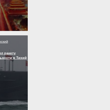
нский
ил ракету
ьности в Тихий