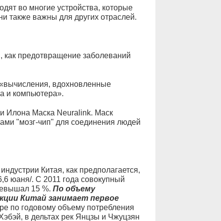
одят во многие устройства, которые
и также важны для других отраслей.
и, как предотвращение заболеваний
ь «вычисления, вдохновленные
а и компьютера».
и Илона Маска Neuralink. Маск
ми "мозг-чип" для соединения людей
 индустрии Китая, как предполагается,
,6 юаня/. С 2011 года совокупный
ревышал 15 %.
По объему
ции Китай занимает первое
ире по годовому объему потребления
 Хэбэй, в дельтах рек Янцзы и Чжуцзян