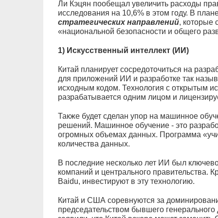
Ли Кэцян пообещал увеличить расходы пр
исследования на 10,6% в этом году. В пла
стратегических направлений
, которые
«национальной безопасности и общего раз
1) Искусственный интеллект (ИИ)
Китай планирует сосредоточиться на разр
для приложений ИИ и разработке так назы
исходным кодом. Технология с открытым и
разрабатывается одним лицом и лицензиру
Также будет сделан упор на машинное обуче
решений. Машинное обучение - это разраб
огромных объемах данных. Программа «учи
количества данных.
В последние несколько лет ИИ был ключево
компаний и центрального правительства. Кр
Baidu, инвестируют в эту технологию.
Китай и США соревнуются за доминировани
председательством бывшего генерального 