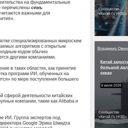
авительства на фундаментальные
не перечислены
семь
Cообщество
 считаются важными для
«Китай-Го (中国)»
вития».
аботке специализированных микросхем
ваемых алгоритмов с открытым
Владимир Овчи
сходным кодом обычно
ется другими компаниями.
Китай запуст
большой дал
ние в таких областях, как принятие
океан
отка программ ИИ, обученных на
тся» по мере поступления большего
9 июля 2026
й сферой деятельности китайских
упные компании, такие как Alibaba и
Cообщество
«Китай-Го (中国)»
е ИИ. Группа экспертов под
директора Google Эрика Шмидта