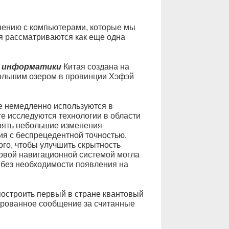
нению с компьютерами, которые мы
я рассматриваются как еще одна
й информатики
Китая создана на
большим озером в провинции Хэфэй
е немедленно используются в
те исследуются технологии в области
ерять небольшие изменения
ия с беспрецедентной точностью.
ого, чтобы улучшить скрытность
товой навигационной системой могла
 без необходимости появления на
построить первый в стране квантовый
фрованное сообщение за считанные