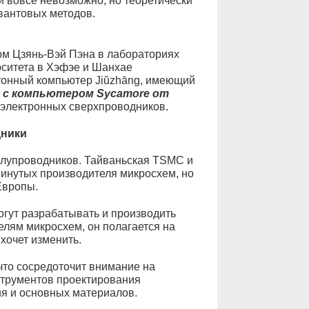
и вовсе невозможно, но теоретически
вантовых методов.
ом Цзянь-Вэй Пэна в лабораториях
рситета в Хэфэе и Шанхае
тонный компьютер Jiŭzhāng, имеющий
 с компьютером Sycamore от
ю электронных сверхпроводников.
дники
олупроводников. Тайваньская TSMC и
инутых производителя микросхем, но
Европы.
огут разрабатывать и производить
лям микросхем, он полагается на
 хочет изменить.
что сосредоточит внимание на
струментов проектирования
ия и основных материалов.