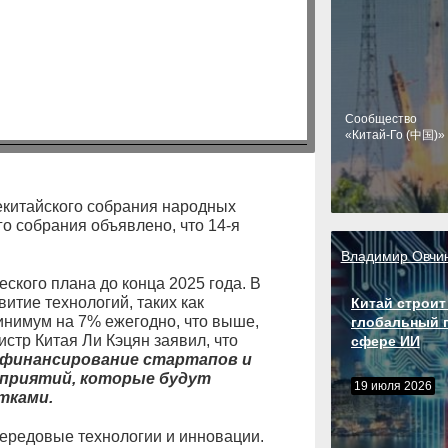
Cообщество
«Китай-Го (中国)»
секитайского собрания народных
о собрания объявлено, что 14-я
Владимир Овчи
ского плана до конца 2025 года. В
итие технологий, таких как
Китай строит
минимум на 7% ежегодно, что выше,
глобальный 
стр Китая Ли Кэцян заявил, что
сфере ИИ
финансирование стартапов и
приятий, которые будут
19 июля 2026
тками.
передовые технологии и инновации.