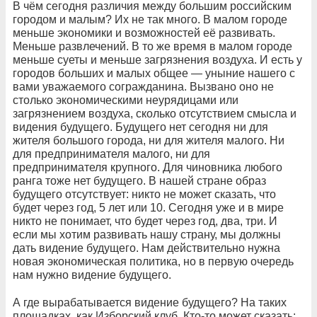
В чём сегодня различия между большим российским
городом и малым? Их не так много. В малом городе
меньше экономики и возможностей её развивать.
Меньше развлечений. В то же время в малом городе
меньше суеты и меньше загрязнения воздуха. И есть у
городов больших и малых общее — уныние нашего с
вами уважаемого согражданина. Вызвано оно не
столько экономическими неурядицами или
загрязнением воздуха, сколько отсутствием смысла и
видения будущего. Будущего нет сегодня ни для
жителя большого города, ни для жителя малого. Ни
для предпринимателя малого, ни для
предпринимателя крупного. Для чиновника любого
ранга тоже нет будущего. В нашей стране образ
будущего отсутствует: никто не может сказать, что
будет через год, 5 лет или 10. Сегодня уже и в мире
никто не понимает, что будет через год, два, три. И
если мы хотим развивать нашу страну, мы должны
дать видение будущего. Нам действительно нужна
новая экономическая политика, но в первую очередь
нам нужно видение будущего.
А где вырабатывается видение будущего? На таких
площадках, как Изборский клуб. Кто-то может сказать: