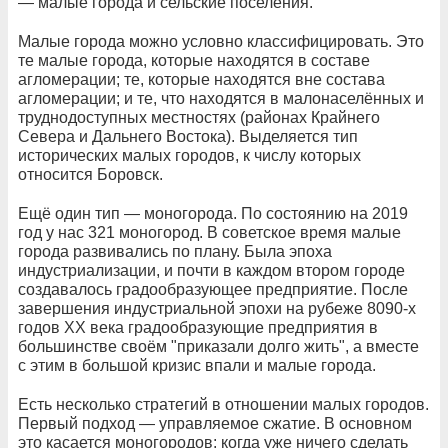
— малые города и сельские поселения.
Малые города можно условно классифицировать. Это
те малые города, которые находятся в составе
агломерации; те, которые находятся вне состава
агломерации; и те, что находятся в малонаселённых и
труднодоступных местностях (районах Крайнего
Севера и Дальнего Востока). Выделяется тип
исторических малых городов, к числу которых
относится Боровск.
Ещё один тип — моногорода. По состоянию на 2019
год у нас 321 моногород. В советское время малые
города развивались по плану. Была эпоха
индустриализации, и почти в каждом втором городе
создавалось градообразующее предприятие. После
завершения индустриальной эпохи на рубеже 8090-х
годов XX века градообразующие предприятия в
большинстве своём "приказали долго жить", а вместе
с этим в большой кризис впали и малые города.
Есть несколько стратегий в отношении малых городов.
Первый подход — управляемое сжатие. В основном
это касается моногородов: когда уже ничего сделать