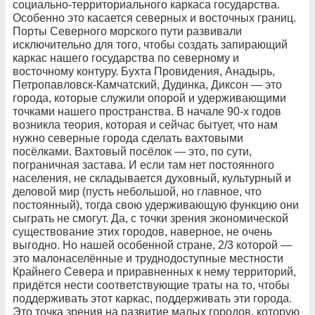
социально-территориального каркаса государства.
Особенно это касается северных и восточных границ.
Порты Северного морского пути развивали
исключительно для того, чтобы создать запирающий
каркас нашего государства по северному и
восточному контуру. Бухта Провидения, Анадырь,
Петропавловск-Камчатский, Дудинка, Диксон — это
города, которые служили опорой и удерживающими
точками нашего пространства. В начале 90-х годов
возникла теория, которая и сейчас бытует, что нам
нужно северные города сделать вахтовыми
посёлками. Вахтовый посёлок — это, по сути,
пограничная застава. И если там нет постоянного
населения, не складывается духовный, культурный и
деловой мир (пусть небольшой, но главное, что
постоянный), тогда свою удерживающую функцию они
сыграть не смогут. Да, с точки зрения экономической
существование этих городов, наверное, не очень
выгодно. Но нашей особенной стране, 2/3 которой —
это малонаселённые и труднодоступные местности
Крайнего Севера и приравненных к нему территорий,
придётся нести соответствующие траты на то, чтобы
поддерживать этот каркас, поддерживать эти города.
Это точка зрения на развитие малых городов, которую