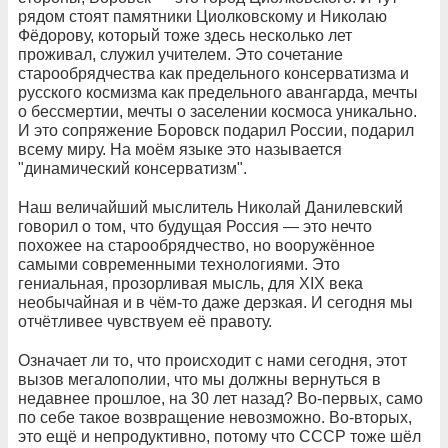
рядом стоят памятники Циолковскому и Николаю
Фёдорову, который тоже здесь несколько лет
проживал, служил учителем. Это сочетание
старообрядчества как предельного консерватизма и
русского космизма как предельного авангарда, мечты
о бессмертии, мечты о заселении космоса уникально.
И это сопряжение Боровск подарил России, подарил
всему миру. На моём языке это называется
"динамический консерватизм".
Наш величайший мыслитель Николай Данилевский
говорил о том, что будущая Россия — это нечто
похожее на старообрядчество, но вооружённое
самыми современными технологиями. Это
гениальная, прозорливая мысль, для XIX века
необычайная и в чём-то даже дерзкая. И сегодня мы
отчётливее чувствуем её правоту.
Означает ли то, что происходит с нами сегодня, этот
вызов мегалополии, что мы должны вернуться в
недавнее прошлое, на 30 лет назад? Во-первых, само
по себе такое возвращение невозможно. Во-вторых,
это ещё и непродуктивно, потому что СССР тоже шёл