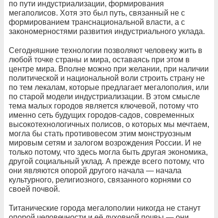
по пути индустриализации, формирования
мегаполисов. Хотя это был путь, связанный не с
формированием транснациональной власти, а с
закономерностями развития индустриального уклада.
Сегодняшние технологии позволяют человеку жить в
любой точке страны и мира, оставаясь при этом в
центре мира. Вполне можно при желании, при наличии
политической и национальной воли строить страну не
по тем лекалам, которые предлагает мегалополия, или
по старой модели индустриализации. В этом смысле
тема малых городов является ключевой, потому что
именно сеть будущих городов-садов, современных
высокотехнологичных полисов, о которых мы мечтаем,
могла бы стать противовесом этим монструозным
мировым сетям и залогом возрождения России. И не
только потому, что здесь могла быть другая экономика,
другой социальный уклад. А прежде всего потому, что
они являются опорой другого начала — начала
культурного, религиозного, связанного корнями со
своей почвой.
Титанические города мегалополии никогда не станут
опорой человечности и её духовной почвы — они