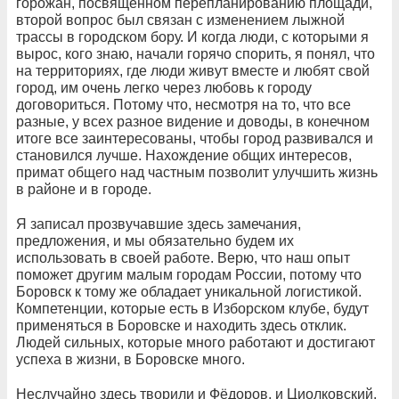
горожан, посвящённом перепланированию площади,
второй вопрос был связан с изменением лыжной
трассы в городском бору. И когда люди, с которыми я
вырос, кого знаю, начали горячо спорить, я понял, что
на территориях, где люди живут вместе и любят свой
город, им очень легко через любовь к городу
договориться. Потому что, несмотря на то, что все
разные, у всех разное видение и доводы, в конечном
итоге все заинтересованы, чтобы город развивался и
становился лучше. Нахождение общих интересов,
примат общего над частным позволит улучшить жизнь
в районе и в городе.
Я записал прозвучавшие здесь замечания,
предложения, и мы обязательно будем их
использовать в своей работе. Верю, что наш опыт
поможет другим малым городам России, потому что
Боровск к тому же обладает уникальной логистикой.
Компетенции, которые есть в Изборском клубе, будут
применяться в Боровске и находить здесь отклик.
Людей сильных, которые много работают и достигают
успеха в жизни, в Боровске много.
Неслучайно здесь творили и Фёдоров, и Циолковский.