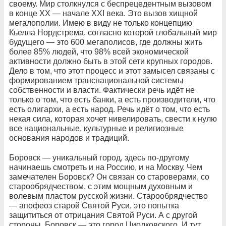
своему. Мир столкнулся с беспрецедентным вызовом
в конце XX — начале XXI века. Это вызов хищной
мегалополии. Имею в виду не только концепцию
Кьелла Нордстрема, согласно которой глобальный мир
будущего — это 600 мегаполисов, где должны жить
более 85% людей, что 98% всей экономической
активности должно быть в этой сети крупных городов.
Дело в том, что этот процесс и этот замысел связаны с
формированием транснациональной системы
собственности и власти. Фактически речь идёт не
только о том, что есть банки, а есть производители, что
есть олигархи, а есть народ. Речь идёт о том, что есть
некая сила, которая хочет нивелировать, свести к нулю
все национальные, культурные и религиозные
основания народов и традиций.
Боровск — уникальный город, здесь по-другому
начинаешь смотреть и на Россию, и на Москву. Чем
замечателен Боровск? Он связан со староверами, со
старообрядчеством, с этим мощным духовным и
волевым пластом русской жизни. Старообрядчество
— апофеоз старой Святой Руси, это попытка
защититься от отрицания Святой Руси. А с другой
стороны, Боровск — это город Циолковского. И тут