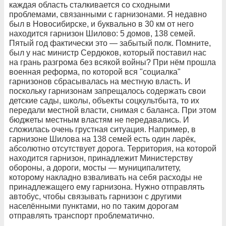
каждая область сталкивается со сходными
проблемами, связанными с гарнизонами. Я недавно
был в Новосибирске, и буквально в 30 км от него
находится гарнизон Шилово: 5 домов, 138 семей.
Пятый год фактически это — забытый полк. Помните,
был у нас министр Сердюков, который поставил нас
на грань разгрома без всякой войны? При нём прошла
военная реформа, по которой вся "социалка"
гарнизонов сбрасывалась на местную власть. И
поскольку гарнизонам запрещалось содержать свои
детские сады, школы, объекты соцкультбыта, то их
передали местной власти, снимая с баланса. При этом
бюджеты местным властям не передавались. И
сложилась очень грустная ситуация. Например, в
гарнизоне Шилова на 138 семей есть один ларёк,
абсолютно отсутствует дорога. Территория, на которой
находится гарнизон, принадлежит Министерству
обороны, а дороги, мосты — муниципалитету,
которому накладно взваливать на себя расходы не
принадлежащего ему гарнизона. Нужно отправлять
автобус, чтобы связывать гарнизон с другими
населёнными пунктами, но по таким дорогам
отправлять транспорт проблематично.