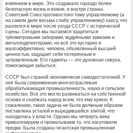
влиянием в мире. Это создавало гораздо более
безопасную жизнь и вовне, и внутри страны.
Советский Союз противостоял тому управляемому (а
на самом деле весьма слабо управляемому) хаосу, что
разлился в мире после ухода СССР с исторической
сцены. Сегодня мы пытаемся защититься
трёхметровыми заборами, мудрёными замками и
металлодетекторами, но всё это кустарно и
малоэффективно: человек, объявленный высшей
ценностью, ощущает себя потерянным и
затравленным. Его гаджеты — это духовная сивуха,
помогающая забыться.
СССР был страной экономически самодостаточной. У
неё была современная многоотраслевая
обрабатывающая промышленность, наука и сельское
хозяйство. Всё это могло развиваться на собственной
основе и снабжать народ всем, что ему нужно. К
сожалению, такая задача не была должным образом
поставлена усталой и выродившейся элитой, что
находилась у власти. Однако мы четверть века
приватизируем и проматываем то, что наготовили
предки. Была создана гигантская промышленная