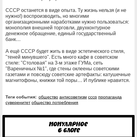
СССР останется в виде опыта. Ту жизнь нельзя (и не
нужно!) воспроизводить, но многими
организационными наработками нужно пользоваться:
монополия внешней торговли, двухконтурное
денежное обращение, единый государственный
банк…
А ещё СССР будет жить в виде эстетического стиля,
"теней минувшего". Есть много кафе в советском
стиле: "Столовая" на 3-м этаже ГУМа, сеть
"Вареничных №1", где стены оклеены советскими
газетами и повсюду советские артефакты: катушечные
магнитофоны, книжки той поры… И публике нравится.
Теги события:
общество
антисоветизм
ссср
пропаганда
суверенитет
общество потребления