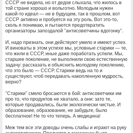
СССР не видела, но от дедов слыхала, что жилось в
той стране хорошо и вольготно. Молодым нужен
какой-то идеал — не в будущем, так в прошлом, вот
СССР активно и пробуется на эту роль. Вот это-то,
сколь я понимаю, и пытаются предотвратить
организаторы запоздалой "антисоветчины вдогонку".
И, надо признать, они действуют умело и имеют успех.
И виноваты в этом успехе мы, условные старики — те,
что жили в СССР, иные даже поработать успели. Мы,
старшее поколение, не выполнили свою естественную
задачу: рассказать и объяснить молодому поколению,
что это было — СССР. Старики ведь на то и
существуют, чтоб передавать накопленную мудрость,
верно?
"Старики" смело бросаются в бой: антисоветчики им
про то, что продуктов не хватало, а они: зато те,
которые продавались, были экологически чистые. И
образование, образование, не забудьте, было
бесплатное! Не то что теперь. А медицина!
Меж тем все эти доводы очень слабы и играют на руку