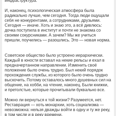
инфраструктура.
И, наконец, психологическая атмосфера была
радикально лучше, чем сегодня. Тогда люди ощущали
себя не конкурентами, а сотрудниками, друзьями.
Сегодня — иначе. Хоть и знаю это, а всё дивлюсь:
дочка поступила в институт и почти не знакома со
своими сокурсниками. А зачем? Мы же учиться
пришли, поучились — разошлись. Это — новая норма.
Советское общество было устроено иерархически.
Каждый в юности вставал на некие рельсы и ехал в
предначертанном направлении. Изменить своё
положение было очень трудно. Был некий порядок
прохождения службы, из которого было очень трудно
выскочить. Потому оставалось много душевных сил на
общение, на хобби, на чтение, наконец. Были книжки,
и претолстые, которые прочитывали буквально все.
Можно ли вернуться к той жизни? Разумеется, нет.
Реставрация — хоть монархии, хоть социализма —
невозможна: нельзя дважды войти в одну и ту же реку,
в том числе и в реку времени.