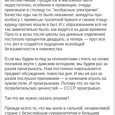
антисоветчикам. Продуктов в магазинах было
недостаточно, особенно в провинции, откуда
приезжали в столицу т.н. "колбасные электрички".
Качество еды часто было неважное: анекдоты про
колбасу с примесью туалетной бумаги и синюю птицу-
курицу прочно вошли в быт. И с образованием всё не
так замечательно было, как видится из дали времени.
Просто в вузы после школы (на дневные отделения)
поступало процентов двадцать, а теперь — прут все
сто, вот и создаётся ощущение всеобщей
безграмотности и невежества.
Если мы будем вслед за оппонентами стоять на почве
пончиков вкупе с дамским исподним, мы будем раз за
разом проигрывать. Нам постоянно навязывается
предмет обсуждения, повестка дня. И мы её раз за
разом послушно принимаем — и начинаем играть на
чужом поле. И проигрываем. Потому что по части
потребительских ценностей — СССР проигрывал.
Так что же нужно сказать внукам?
Прежде всего то, что мы жили в сильной, независимой
стране с безусловным суверенитетом и большим