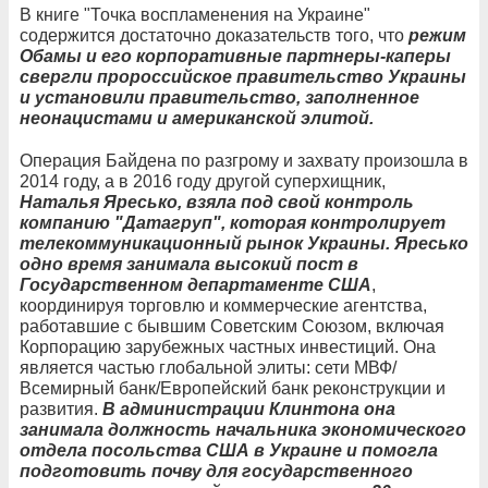
В книге "Точка воспламенения на Украине"
содержится достаточно доказательств того, что
режим
Обамы и его корпоративные партнеры-каперы
свергли пророссийское правительство Украины
и установили правительство, заполненное
неонацистами и американской элитой.
Операция Байдена по разгрому и захвату произошла в
2014 году, а в 2016 году другой суперхищник,
Наталья Яресько, взяла под свой контроль
компанию "Датагруп", которая контролирует
телекоммуникационный рынок Украины. Яресько
одно время занимала высокий пост в
Государственном департаменте США
,
координируя торговлю и коммерческие агентства,
работавшие с бывшим Советским Союзом, включая
Корпорацию зарубежных частных инвестиций. Она
является частью глобальной элиты: сети МВФ/
Всемирный банк/Европейский банк реконструкции и
развития.
В администрации Клинтона она
занимала должность начальника экономического
отдела посольства США в Украине и помогла
подготовить почву для государственного