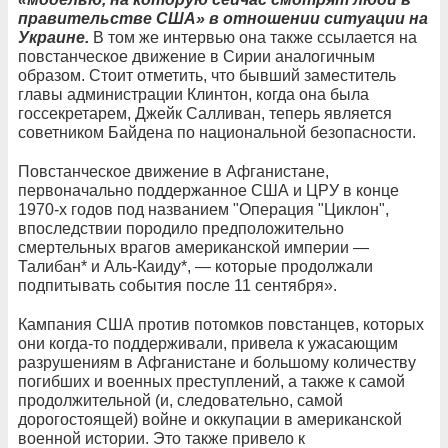
правительстве США» в отношении ситуации на
Украине.
В том же интервью она также ссылается на
повстанческое движение в Сирии аналогичным
образом. Стоит отметить, что бывший заместитель
главы администрации Клинтон, когда она была
госсекретарем, Джейк Салливан, теперь является
советником Байдена по национальной безопасности.
Повстанческое движение в Афганистане,
первоначально поддержанное США и ЦРУ в конце
1970-х годов под названием "Операция "Циклон",
впоследствии породило предположительно
смертельных врагов американской империи —
Талибан* и Аль-Каиду*, — которые продолжали
подпитывать события после 11 сентября».
Кампания США против потомков повстанцев, которых
они когда-то поддерживали, привела к ужасающим
разрушениям в Афганистане и большому количеству
погибших и военных преступлений, а также к самой
продолжительной (и, следовательно, самой
дорогостоящей) войне и оккупации в американской
военной истории. Это также привело к