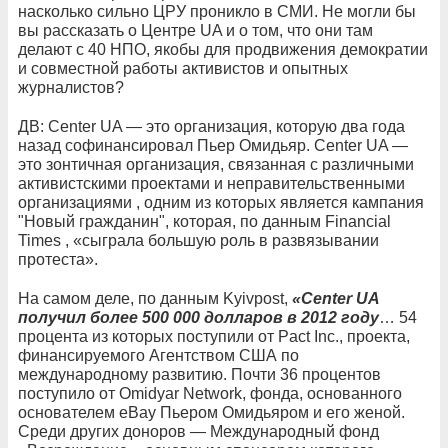
насколько сильно ЦРУ проникло в СМИ. Не могли бы
вы рассказать о Центре UA и о том, что они там
делают с 40 НПО, якобы для продвижения демократии
и совместной работы активистов и опытных
журналистов?
ДВ: Center UA — это организация, которую два года
назад софинансировал Пьер Омидьяр. Center UA —
это зонтичная организация, связанная с различными
активистскими проектами и неправительственными
организациями , одним из которых является кампания
"Новый гражданин", которая, по данным Financial
Times , «сыграла большую роль в развязывании
протеста».
На самом деле, по данным Kyivpost,
«Center UA
получил более 500 000 долларов в 2012 году
… 54
процента из которых поступили от Pact Inc., проекта,
финансируемого Агентством США по
международному развитию. Почти 36 процентов
поступило от Omidyar Network, фонда, основанного
основателем eBay Пьером Омидьяром и его женой.
Среди других доноров — Международный фонд