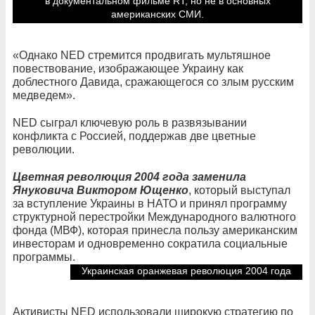
затем похоронили сотни мирных жителей.
в документальном фильме RT, но не в основных
американских СМИ.
«Однако NED стремится продвигать мультяшное
повествование, изображающее Украину как
доблестного Давида, сражающегося со злым русским
медведем».
NED сыграл ключевую роль в развязывании
конфликта с Россией, поддержав две цветные
революции.
Цветная революция 2004 года заменила
Януковича Виктором Ющенко
, который выступал
за вступление Украины в НАТО и принял программу
структурной перестройки Международного валютного
фонда (МВФ), которая принесла пользу американским
инвесторам и одновременно сократила социальные
программы.
Украинская оранжевая революция 2004 года
Активисты NED использовали широкую стратегию по