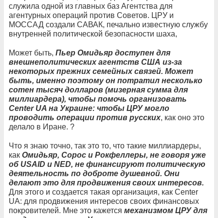
служила одной из главных баз Агентства для
агентурных операций против Советов. ЦРУ и
МОССАД создали САВАК, печально известную службу
внутренней политической безопасности шаха,
Может быть,
Пьер Омидьяр доступен для
внешнеполитических агентств США из-за
некоторых прежних семейных связей. Может
быть, именно поэтому он потратил несколько
сотен тысяч долларов (мизерная сумма для
миллиардера), чтобы помочь организовать
Center UA на Украине: чтобы ЦРУ могло
проводить операции против русских
, как оно это
делало в Иране. ?
Что я знаю точно, так это то, что такие миллиардеры,
как
Омидьяр, Сорос и Рокфеллеры, не говоря уже
об USAID и NED, не финансируют политическую
деятельность по доброте душевной. Они
делают это для продвижения своих интересов.
Для этого и создается такая организация, как Center
UA: для продвижения интересов своих финансовых
покровителей. Мне это кажется
механизмом ЦРУ для