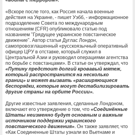
«Вскоре после того, как Россия начала военные
действия на Украине, - пишет Уэбб, - информационное
подразделение Совета по международным
отношениям (CFR) опубликовало статью под
названием "Грядущее украинское повстанческое
движение". Автор статьи Дуглас Лондон,
самопровозглашенный «русскоязычный оперативный
офицер ЦРУ в отставке, который служил в
Центральной Азии и руководил операциями агентства
по борьбе с повстанцами». В статье он утверждал, что
«Путину предстоит долгий кровавый мятеж,
который распространится на несколько
границ» и может вызвать «расширяющиеся
беспорядки, которые могут дестабилизировать
другие страны на орбите России».
Другие известные заявления, сделанные Лондоном,
включают его утверждение о том, что
«Соединённые
Штаты неизменно будут основным и важным
источником поддержки украинского
повстанческого движения»
. Он также заявляет, что
«Как Соединенные Штаты узнали во Вьетнаме и