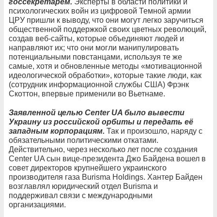
госсекретарем.
Эксперты в области политики и
психологических войн из цифровой Темной армии
ЦРУ пришли к выводу, что они могут легко заручиться
общественной поддержкой своих цветных революций,
создав веб-сайты, которые объединяют людей и
направляют их; что они могли манипулировать
потенциальными повстанцами, используя те же
самые, хотя и обновленные методы «мотивационной
идеологической обработки», которые такие люди, как
(сотрудник информационной службы США) Фрэнк
Скоттон, впервые применили во Вьетнаме.
Заявленной целью Center UA было вывести
Украину из российской орбиты и передать её
западным корпорациям.
Так и произошло, наряду с
обязательными политическими откатами.
Действительно, через несколько лет после создания
Center UA сын вице-президента Джо Байдена вошел в
совет директоров крупнейшего украинского
производителя газа Burisma Holdings. Хантер Байден
возглавлял юридический отдел Burisma и
поддерживал связи с международными
организациями.