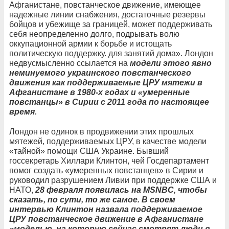
Афганистане, повстанческое движение, имеющее
надежные линии снабжения, достаточные резервы
бойцов и убежище за границей, может поддерживать
себя неопределенно долго, подрывать волю
оккупационной армии к борьбе и истощать
политическую поддержку. для занятий дома». Лондон
недвусмысленно ссылается на
модели этого явно
неминуемого украинского повстанческого
движения как поддерживаемые ЦРУ мятежи в
Афганистане в 1980-х годах и «умеренные
повстанцы» в Сирии с 2011 года по настоящее
время.
Лондон не одинок в продвижении этих прошлых
мятежей, поддерживаемых ЦРУ, в качестве модели
«тайной» помощи США Украине. Бывший
госсекретарь Хиллари Клинтон, чей Госдепартамент
помог создать «умеренных повстанцев» в Сирии и
руководил разрушением Ливии при поддержке США и
НАТО,
28 февраля появилась на MSNBC, чтобы
сказать, по сути, то же самое. В своем
интервью Клинтон назвала поддерживаемое
ЦРУ повстанческое движение в Афганистане
«моделью, на которую сейчас смотрят люди в