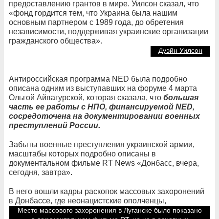
предоставлению грантов в мире. Уилсон сказал, что
«фонд гордится тем, что Украина была нашим
основным партнером с 1989 года, до обретения
независимости, поддерживая украинские организации
гражданского общества».
Дуэйн Уилсон
Антироссийская программа NED была подробно
описана одним из выступавших на форуме 4 марта
Ольгой Айвагурской, которая сказала, что
большая
часть ее работы с НПО, финансируемой NED,
сосредоточена на документировании военных
преступлений России.
Забыты военные преступления украинской армии,
масштабы которых подробно описаны в
документальном фильме RT News «Донбасс, вчера,
сегодня, завтра».
В него вошли кадры раскопок массовых захоронений
в Донбассе, где неонацистские ополченцы,
прикрепленные к украинской армии, вырезали, а
Место массового захоронения в Луганске было показано