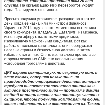
переворота, который произошел там 20 лет
спустя
. На организацию этих переворотов уходят
годы. Планируется еще много.
Яресько получила украинское гражданство в тот же
день, когда ее назначили министром финансов
Украины в 2014 году, и в этот момент она вытеснила
своего конкурента, владельца "Датагруп", из бизнеса,
используя аферу с валютными кредитами,
излюбленную мафиозными бандитами. Вот как
работают вольные капиталисты: они перегружают
целевые страны и бизнесменов долгами, а затем
избавляются от них. Опять же, ни слова протеста со
стороны основных СМИ: это неполитическая
«свободная торговля» в действии.
ЦРУ играет центральную, но секретную роль в
этих схемах, совершая незаконные, но
правдоподобно отрицаемые действия, которые
требуют высокотехнологичного шпионажа и
активов преступного мира — проникая в файлы
тайной полиции страны или используя частных
сыщиков, чтобы получить компромат на людей,
затем подставить их и шантажирует их. Такого