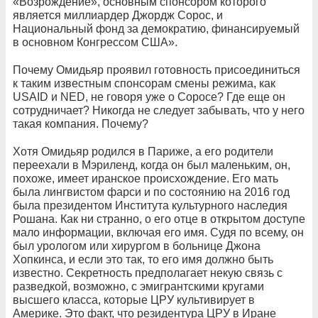
«Возрождение», основным спонсором которого
является миллиардер Джордж Сорос, и
Национальный фонд за демократию, финансируемый
в основном Конгрессом США».
Почему Омидьяр проявил готовность присоединиться
к таким известным спонсорам смены режима, как
USAID и NED, не говоря уже о Соросе? Где еще он
сотрудничает? Никогда не следует забывать, что у него
такая компания. Почему?
Хотя Омидьяр родился в Париже, а его родители
переехали в Мэриленд, когда он был маленьким, он,
похоже, имеет иранское происхождение. Его мать
была лингвистом фарси и по состоянию на 2016 год
была президентом Института культурного наследия
Рошана. Как ни странно, о его отце в открытом доступе
мало информации, включая его имя. Судя по всему, он
был урологом или хирургом в больнице Джона
Хопкинса, и если это так, то его имя должно быть
известно. Секретность предполагает некую связь с
разведкой, возможно, с эмигрантскими кругами
высшего класса, которые ЦРУ культивирует в
Америке. Это факт, что резидентура ЦРУ в Иране