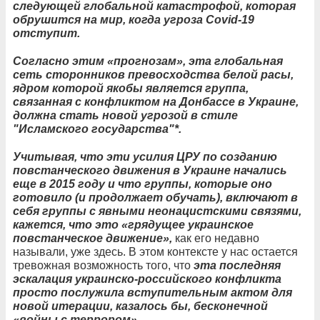
следующей глобальной катастрофой, которая
обрушится на мир, когда угроза Covid-19
отступит.
Согласно этим «прогнозам», эта глобальная
сеть сторонников превосходства белой расы,
ядром которой якобы является группа,
связанная с конфликтом на Донбассе в Украине,
должна стать новой угрозой в стиле
"Исламского государства"*.
Учитывая, что эти усилия ЦРУ по созданию
повстанческого движения в Украине начались
еще в 2015 году и что группы, которые оно
готовило (и продолжает обучать), включают в
себя группы с явными неонацистскими связями,
кажется, что это «грядущее украинское
повстанческое движение»,
как его недавно
называли, уже здесь. В этом контексте у нас остается
тревожная возможность того, что
эта последняя
эскалация украинско-российского конфликта
просто послужила вступительным актом для
новой итерации, казалось бы, бесконечной
«войны с террором».