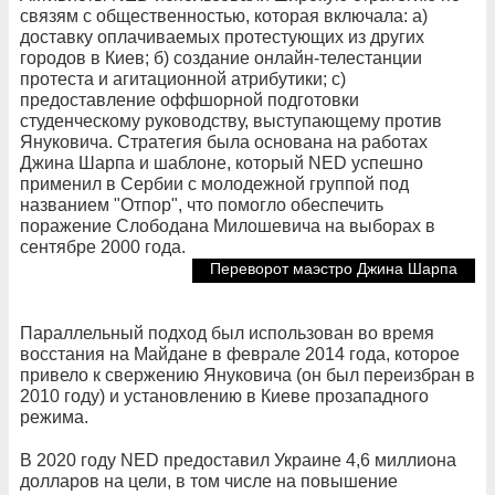
связям с общественностью, которая включала: а)
доставку оплачиваемых протестующих из других
городов в Киев; б) создание онлайн-телестанции
протеста и агитационной атрибутики; c)
предоставление оффшорной подготовки
студенческому руководству, выступающему против
Януковича. Стратегия была основана на работах
Джина Шарпа и шаблоне, который NED успешно
применил в Сербии с молодежной группой под
названием "Отпор", что помогло обеспечить
поражение Слободана Милошевича на выборах в
сентябре 2000 года.
Переворот маэстро Джина Шарпа
Параллельный подход был использован во время
восстания на Майдане в феврале 2014 года, которое
привело к свержению Януковича (он был переизбран в
2010 году) и установлению в Киеве прозападного
режима.
В 2020 году NED предоставил Украине 4,6 миллиона
долларов на цели, в том числе на повышение