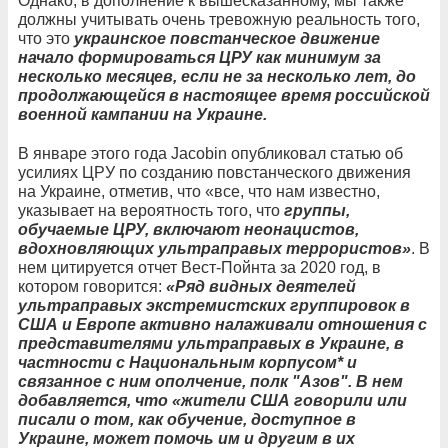
Однако, в дополнение к вышесказанному, мы также
должны учитывать очень тревожную реальность того,
что это
украинское повстанческое движение
начало формироваться ЦРУ как минимум за
несколько месяцев, если не за несколько лет, до
продолжающейся в настоящее время российской
военной кампании на Украине.
В январе этого года Jacobin опубликовал статью об
усилиях ЦРУ по созданию повстанческого движения
на Украине, отметив, что «все, что нам известно,
указывает на вероятность того, что
группы,
обучаемые ЦРУ, включают неонацистов,
вдохновляющих ультраправых террористов»
. В
нем цитируется отчет Вест-Пойнта за 2020 год, в
котором говорится:
«Ряд видных деятелей
ультраправых экстремистских группировок в
США и Европе активно налаживали отношения с
представителями ультраправых в Украине, в
частности с Национальным корпусом* и
связанное с ним ополчение, полк "Азов". В нем
добавляется, что «жители США говорили или
писали о том, как обучение, доступное в
Украине, может помочь им и другим в их