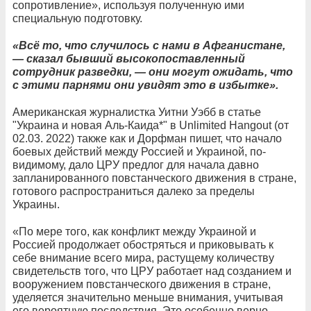
сопротивление», используя полученную ими
специальную подготовку.
«Всё то, что случилось с нами в Афганистане,
— сказал бывший высокопоставленный
сотрудник разведки, — они могут ожидать, что
с этими парнями они увидят это в избытке».
Американская журналистка Уитни Уэбб в статье
"Украина и новая Аль-Каида*" в Unlimited Hangout (от
02.03. 2022) также как и Дорфман пишет, что начало
боевых действий между Россией и Украиной, по-
видимому, дало ЦРУ предлог для начала давно
запланированного повстанческого движения в стране,
готового распространиться далеко за пределы
Украины.
«По мере того, как конфликт между Украиной и
Россией продолжает обостряться и приковывать к
себе внимание всего мира, растущему количеству
свидетельств того, что ЦРУ работает над созданием и
вооружением повстанческого движения в стране,
уделяется значительно меньше внимания, учитывая
его вероятную последствия. Это особенно верно,