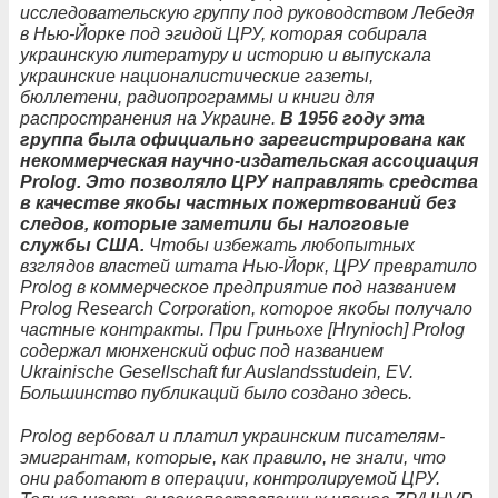
исследовательскую группу под руководством Лебедя
в Нью-Йорке под эгидой ЦРУ, которая собирала
украинскую литературу и историю и выпускала
украинские националистические газеты,
бюллетени, радиопрограммы и книги для
распространения на Украине.
В 1956 году эта
группа была официально зарегистрирована как
некоммерческая научно-издательская ассоциация
Prolog. Это позволяло ЦРУ направлять средства
в качестве якобы частных пожертвований без
следов, которые заметили бы налоговые
службы США.
Чтобы избежать любопытных
взглядов властей штата Нью-Йорк, ЦРУ превратило
Prolog в коммерческое предприятие под названием
Prolog Research Corporation, которое якобы получало
частные контракты. При Гриньохе [Hrynioch] Prolog
содержал мюнхенский офис под названием
Ukrainische Gesellschaft fur Auslandsstudein, EV.
Большинство публикаций было создано здесь.
Prolog вербовал и платил украинским писателям-
эмигрантам, которые, как правило, не знали, что
они работают в операции, контролируемой ЦРУ.