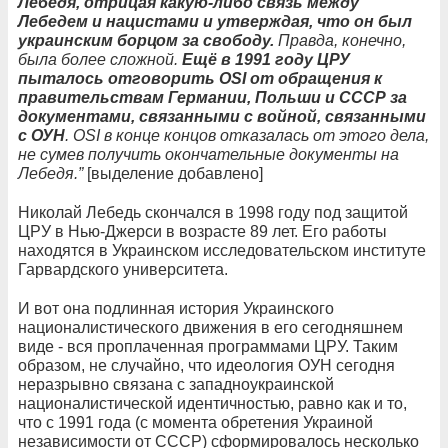
Лебедя, отрицая какую-либо связь между
Лебедем и нацистами и утверждая, что он был
украинским борцом за свободу.
Правда, конечно,
была более сложной.
Ещё в 1991 году ЦРУ
пыталось отговорить OSI от обращения к
правительствам Германии, Польши и СССР за
документами, связанными с войной, связанными
с ОУН
. OSI в конце концов отказалась от этого дела,
не сумев получить окончательные документы на
Лебедя.”
[выделение добавлено]
Николай Лебедь скончался в 1998 году под защитой
ЦРУ в Нью-Джерси в возрасте 89 лет. Его работы
находятся в Украинском исследовательском институте
Гарвардского университета.
И вот она подлинная история Украинского
националистического движения в его сегодняшнем
виде - вся проплаченная программами ЦРУ. Таким
образом, не случайно, что идеология ОУН сегодня
неразрывно связана с западноукраинской
националистической идентичностью, равно как и то,
что с 1991 года (с момента обретения Украиной
независимости от СССР) сформировалось несколько