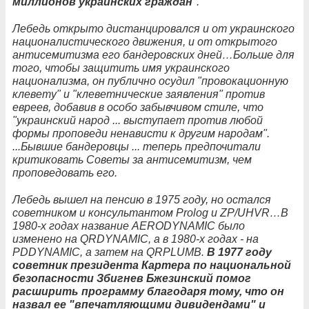
миллионов украинских граждан
".
Лебедь открыто дистанцировался и от украинского
националистического движения, и от открытого
антисемитизма его бандеровских дней…Больше для
того, чтобы защитить имя украинского
национализма, он публично осудил "провокационную
клевету" и "клеветнические заявления" против
евреев, добавив в особо забывчивом стиле, что
"украинский народ ... выступает против любой
формы проповеди ненависти к другим народам".
...Бывшие бандеровцы ... теперь предпочитали
критиковать Советы за антисемитизм, чем
проповедовать его.
Лебедь вышел на пенсию в 1975 году, но остался
советником и консультантом Prolog и ZP/UHVR…В
1980-х годах название AERODYNAMIC было
изменено на QRDYNAMIC, а в 1980-х годах - на
PDDYNAMIC, а затем на QRPLUMB.
В 1977 году
советник президента Картера по национальной
безопасности Збигнев Бжезинский помог
расширить программу благодаря тому, что он
назвал ее "впечатляющими дивидендами" и