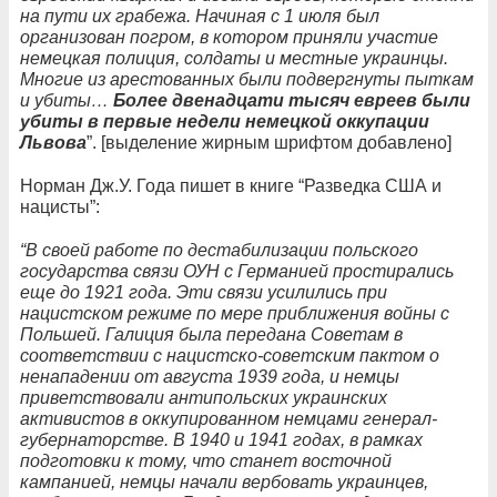
на пути их грабежа. Начиная с 1 июля был
организован погром, в котором приняли участие
немецкая полиция, солдаты и местные украинцы.
Многие из арестованных были подвергнуты пыткам
и убиты…
Более двенадцати тысяч евреев были
убиты в первые недели немецкой оккупации
Львова
”. [выделение жирным шрифтом добавлено]
Норман Дж.У. Года пишет в книге “Разведка США и
нацисты”:
“В своей работе по дестабилизации польского
государства связи ОУН с Германией простирались
еще до 1921 года. Эти связи усилились при
нацистском режиме по мере приближения войны с
Польшей. Галиция была передана Советам в
соответствии с нацистско-советским пактом о
ненападении от августа 1939 года, и немцы
приветствовали антипольских украинских
активистов в оккупированном немцами генерал-
губернаторстве. В 1940 и 1941 годах, в рамках
подготовки к тому, что станет восточной
кампанией, немцы начали вербовать украинцев,