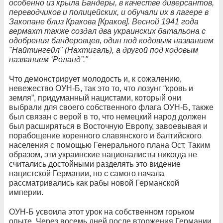
особенно из крыла Бандеры, в качестве диверсантов,
переводчиков и полицейских, и обучали их в лагере в
Закопане близ Кракова [Краков]. Весной 1941 года
вермахт также создал два украинских батальона с
одобрения бандеровцев, один под кодовым названием
"Найтингейл" (Нахтигаль), а другой под кодовым
названием ‘Роланд”."
Что демонстрирует молодость и, к сожалению,
невежество ОУН-Б, так это то, что лозунг “кровь и
земля”, придуманный нацистами, который они
выбрали для своего собственного флага ОУН-Б, также
был связан с верой в то, что немецкий народ должен
был расширяться в Восточную Европу, завоевывая и
порабощение коренного славянского и балтийского
населения с помощью Генерального плана Ост. Таким
образом, эти украинские националисты никогда не
считались достойными разделять это видение
нацистской Германии, но с самого начала
рассматривались как рабы новой Германской
империи.
ОУН-Б усвоила этот урок на собственном горьком
опыте. Через восемь дней после вторжения Германии