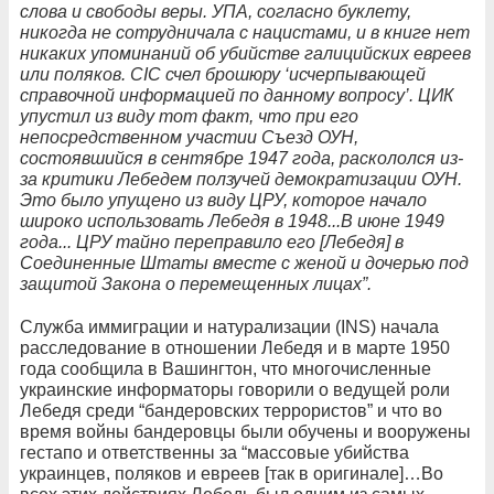
слова и свободы веры. УПА, согласно буклету,
никогда не сотрудничала с нацистами, и в книге нет
никаких упоминаний об убийстве галицийских евреев
или поляков. CIC счел брошюру ‘исчерпывающей
справочной информацией по данному вопросу’. ЦИК
упустил из виду тот факт, что при его
непосредственном участии Съезд ОУН,
состоявшийся в сентябре 1947 года, раскололся из-
за критики Лебедем ползучей демократизации ОУН.
Это было упущено из виду ЦРУ, которое начало
широко использовать Лебедя в 1948...В июне 1949
года... ЦРУ тайно переправило его [Лебедя] в
Соединенные Штаты вместе с женой и дочерью под
защитой Закона о перемещенных лицах”.
Служба иммиграции и натурализации (INS) начала
расследование в отношении Лебедя и в марте 1950
года сообщила в Вашингтон, что многочисленные
украинские информаторы говорили о ведущей роли
Лебедя среди “бандеровских террористов” и что во
время войны бандеровцы были обучены и вооружены
гестапо и ответственны за “массовые убийства
украинцев, поляков и евреев [так в оригинале]…Во