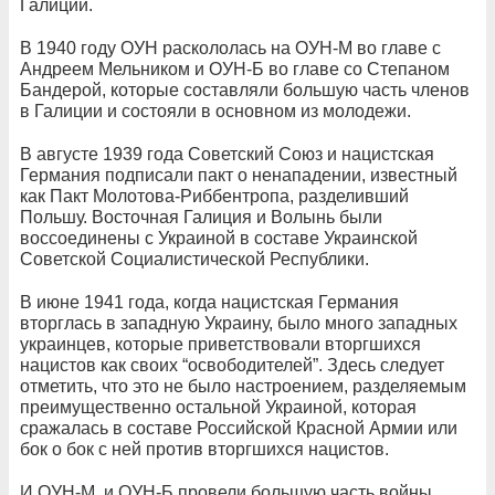
Галиции.
В 1940 году ОУН раскололась на ОУН-М во главе с
Андреем Мельником и ОУН-Б во главе со Степаном
Бандерой, которые составляли большую часть членов
в Галиции и состояли в основном из молодежи.
В августе 1939 года Советский Союз и нацистская
Германия подписали пакт о ненападении, известный
как Пакт Молотова-Риббентропа, разделивший
Польшу. Восточная Галиция и Волынь были
воссоединены с Украиной в составе Украинской
Советской Социалистической Республики.
В июне 1941 года, когда нацистская Германия
вторглась в западную Украину, было много западных
украинцев, которые приветствовали вторгшихся
нацистов как своих “освободителей”. Здесь следует
отметить, что это не было настроением, разделяемым
преимущественно остальной Украиной, которая
сражалась в составе Российской Красной Армии или
бок о бок с ней против вторгшихся нацистов.
И ОУН-М, и ОУН-Б провели большую часть войны,