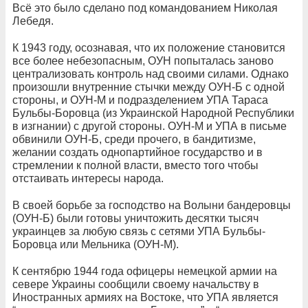
Всё это было сделано под командованием Николая
Лебедя.
К 1943 году, осознавая, что их положение становится
все более небезопасным, ОУН попыталась заново
централизовать контроль над своими силами. Однако
произошли внутренние стычки между ОУН-Б с одной
стороны, и ОУН-М и подразделением УПА Тараса
Бульбы-Боровца (из Украинской Народной Республики
в изгнании) с другой стороны. ОУН-М и УПА в письме
обвинили ОУН-Б, среди прочего, в бандитизме,
желании создать однопартийное государство и в
стремлении к полной власти, вместо того чтобы
отстаивать интересы народа.
В своей борьбе за господство на Волыни бандеровцы
(ОУН-Б) были готовы уничтожить десятки тысяч
украинцев за любую связь с сетями УПА Бульбы-
Боровца или Мельника (ОУН-М).
К сентябрю 1944 года офицеры немецкой армии на
севере Украины сообщили своему начальству в
Иностранных армиях на Востоке, что УПА является