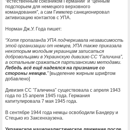
“естественным союзником Германии” и “ценным
подспорьем для немецкого верховного
командования”, а сам Гиммлер санкционировал
активизацию контактов с УПА.
Норман Дж.У. Года пишет:
“Хотя пропаганда УПА подчеркивала независимость
этой организации от немцев, УПА также приказала
некоторым молодым украинцам записаться
добровольцами в Украинскую дивизию СС “Галичина”,
а остальным сражаться партизанскими методами.
Лебедь всё ещё надеялся на признание со
стороны немцев.
”
[выделение жирным шрифтом
добавлено]
Дивизия СС "Галичина" существовала с апреля 1943
года по 15 апреля 1945 года. Германия
капитулировала 7 мая 1945 года.
В сентябре 1944 года немцы освободили Бандеру и
Стецько из Заксенхаузена.
Украинское националистическое движение после