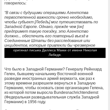
говорилось:
“В связи с будущими операциями Агентства
первостепенной важности срочно необходимо,
чтобы субъект [Лебедь] мог путешествовать по
Западной Европе. Однако, прежде чем [он]
предпримет такую поездку, это Агентство
должно... обеспечить его повторный въезд в
Соединенные Штаты без расследования или
инцидентов, которые привлекли бы чрезмерное
внимание к его деятельности”.
оригинал письма Даллеса Макки от имени Николая
Лебедя.
Что было в Западной Германии? Генералу Рейнхард
Гелен, бывшему начальнику Восточной военной
разведки иностранных армий вермахта, как раз к
этому времени разрешили вернуться в Западную
Германию, чтобы основать свою организацию Гелена,
из которой потом выросла Bundesnachrichtendienst
(Федеральная разведывательная служба Западной
Германии) в 1956 году.