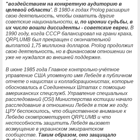
"воздействием на конкретную аудиторию в
целевой области’
. В 1980-х годах Prolog расширил
свою деятельность, чтобы охватить другие
советские национальности,
и, по иронии судьбы, в
их число вошли диссиденты - советские евреи.
В
1990 году, когда СССР балансировал на грани краха,
QRPLUMB был прекращен с окончательной
выплатой 1,75 миллиона долларов. Prolog продолжил
свою деятельность, но в финансовом отношении он
уже не нуждался во внешней поддержке.
В июне 1985 года Главное контрольно-учётное
управление США упомянуло имя Лебедя в публичном
отчете о нацистах и коллаборационистах, которые
обосновались в Соединенных Штатах с помощью
американских спецслужб. Управление специальных
расследований (OSI) Министерства юстиции начало
расследование в отношении Лебедя в том же году.
ЦРУ беспокоилось, что общественное внимание к
Лебедю скомпрометирует QRPLUMB и что
неспособность защитить Лебедя вызовет
возмущение в украинском эмигрантском
сообществе.
Таким образом, оно защищало