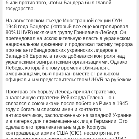
были против того, чтобы Бандера был главой
государства.
На августовском съезде Иностранной секции ОУН
1948 года Бандера (который все еще контролировал
80% UHVR) исключил группу Гриневича-Лебедя. Он
претендовал на исключительную власть в украинском
национальном движении и продолжал тактику террора
против антибандеровских украинских лидеров в
Западной Европе, а также добивался контроля над
украинскими эмигрантскими организациями. Однако
Лебедь, который к тому времени сблизился с
американцами, был признан вместе с Гриньохом
официальным представительством UHVR за рубежом.
Проиграв эту борьбу Лебедь принял стратегию,
аналогичную стратегии Рейнхарда Гелена – он
связался с союзниками после побега из Рима в 1945
году с богатым списком имен и контактов
антисоветчиков, расположенных на западной Украине
и в лагерях для перемещенных лиц в Германии. Это
сделало его привлекательным для Корпуса
контрразведки армии США (CIC), несмотря на их
вышеупомянутое признание в своем отчете за 1947