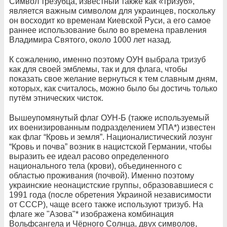
Символ трезубца, известный также как «тризуб»,
является важным символом для украинцев, поскольку
он восходит ко временам Киевской Руси, а его самое
раннее использование было во времена правления
Владимира Святого, около 1000 лет назад.
К сожалению, именно поэтому ОУН выбрала тризуб
как для своей эмблемы, так и для флага, чтобы
показать свое желание вернуться к тем славным дням,
которых, как считалось, можно было бы достичь только
путём этнических чисток.
Вышеупомянутый флаг ОУН-Б (также используемый
их военизированным подразделением УПА*) известен
как флаг “Кровь и земля”. Националистический лозунг
“Кровь и почва” возник в нацистской Германии, чтобы
выразить ее идеал расово определенного
национального тела (крови), объединенного с
областью проживания (почвой). Именно поэтому
украинские неонацистские группы, образовавшиеся с
1991 года (после обретения Украиной независимости
от СССР), чаще всего также используют тризуб. На
флаге же "Азова"* изображена комбинация
Вольфсангела и Чёрного Солнца, двух символов,