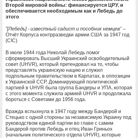
Второй мировой войны: финансируется ЦРУ, и
обеспечивается необходимым как и Лебедь до
этого
”[Лебедь] - известный садист и пособник немцев"
–
Отчёт Корпуса контрразведки армии США за 1947 год
(CIC)
В июле 1944 года Николай Лебедь помог
сформировать Высший Украинский освободительный
совет (UHVR), который претендовал на то, чтобы
представлять украинскую нацию и служил
подпольным правительством в Карпатах, в оппозиции
к Украинской ССР. Доминирующей политической
партией в UHVR была группа Бандеры и УПА, которая
с этого момента служила армией UHVR и продолжала
бороться с Советами до 1956 года.
Вражда вспыхнула в 1947 году между Бандерой и
Стецько с одной стороны за независимую Украину под
руководством единой партии во главе с самим
Бандерой против Лебедь и отец Иван Гриньох
(начальник политического отдела UHVR), которые