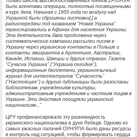
Только шесть высокопоставленных членов ZP/UHVR
были агентами операции, полностью посвященными
в курс дела. Начиная с 1955 года по воздуху над
Украиной были сброшены листовки[,] а
радиопередачи под названием "Новая Украина"
транслировались в Афинах для населения Украины.
Эта деятельность бвла продолжена через
систематические кампании рассылки писем в
Украину через украинские контакты в Польше и
контакты эмигрантов в Аргентине, Австралии,
Канаде, Испании, Швеции и других странах. Газета
"Сучасна Украина" ("Украина сегодня"),
информационные бюллетени, украиноязычный
журнал для интеллектуалов "Сучасність"
("Настоящее") и другие публикации были разосланы
библиотекам, учреждениям культуры,
административным учреждениям и частным лицам в
Украине. Эти действия поощряли украинский
национализм...”
ЦРУ профинансировало эту разновидность
украинского национализма в духе Лебедя. Одному из
самых ужасных палачей ОУН/УПА было даны ресурсы
и контроль над ситуацией, чтобы формировать сердца