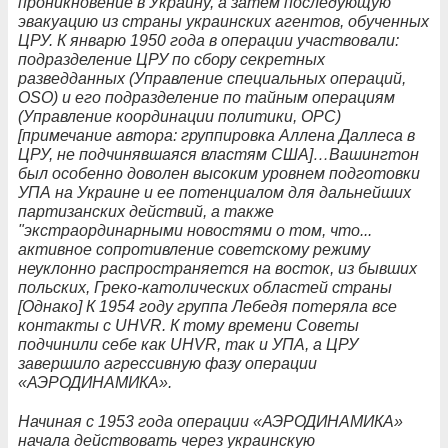
проникновение в Украину, а затем последующую
эвакуацию из страны украинских агентов, обученных
ЦРУ. К январю 1950 года в операции участвовали:
подразделение ЦРУ по сбору секретных
разведданных (Управление специальных операций,
OSO) и его подразделение по тайным операциям
(Управление координации политики, OPC)
[примечание автора: группировка Аллена Даллеса в
ЦРУ, не подчинявшаяся властям США]…Вашингтон
был особенно доволен высоким уровнем подготовки
УПА на Украине и ее потенциалом для дальнейших
партизанских действий, а также
"экстраординарными новостями о том, что...
активное сопротивление советскому режиму
неуклонно распространяется на восток, из бывших
польских, Греко-католических областей страны
[Однако] К 1954 году группа Лебедя потеряла все
контакты с UHVR. К тому времени Советы
подчинили себе как UHVR, так и УПА, а ЦРУ
завершило агрессивную фазу операции
«АЭРОДИНАМИКА».
Начиная с 1953 года операции «АЭРОДИНАМИКА»
начала действовать через украинскую