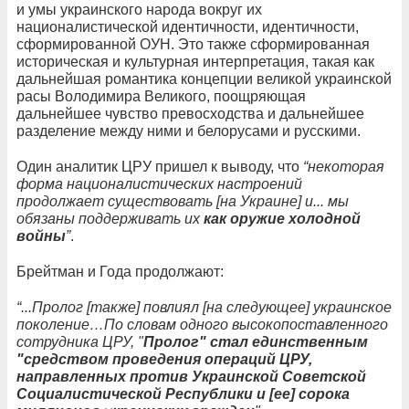
и умы украинского народа вокруг их
националистической идентичности, идентичности,
сформированной ОУН. Это также сформированная
историческая и культурная интерпретация, такая как
дальнейшая романтика концепции великой украинской
расы Володимира Великого, поощряющая
дальнейшее чувство превосходства и дальнейшее
разделение между ними и белорусами и русскими.
Один аналитик ЦРУ пришел к выводу, что
“некоторая
форма националистических настроений
продолжает существовать [на Украине] и... мы
обязаны поддерживать их
как оружие холодной
войны
”
.
Брейтман и Года продолжают:
“...Пролог [также] повлиял [на следующее] украинское
поколение…По словам одного высокопоставленного
сотрудника ЦРУ, "
Пролог" стал единственным
"средством проведения операций ЦРУ,
направленных против Украинской Советской
Социалистической Республики и [ее] сорока