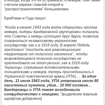
а иногда, когда это их устраивало, и немцев. Они также
считали евреев главной опорой и
“распространителями” большевизма.
Брейтман и Года пишут:
“Когда в начале 1943 года война обернулась против
немцев, лидеры бандеровской группировки полагали,
что Советы и немцы истощат друг друга, позволив
сохраниться независимому украинскому
государству, как и в 1918 году. В апреле Лебедь
предложил "очистить всю революционную
территорию от польского населения", чтобы
возрождающееся польское государство не
претендовало на этот регион, как в 1918 году.
Украинцы, служившие вспомогательными
полицейскими у немцев, теперь присоединились к
Украинской повстанческой армии (УПА).…
За один
день, 11 июля 1943 года, УПА атаковала около 80
населенных пунктов, убив... 10 000 поляков…
Бандеровцы и УПА также возобновили
сотрудничество с немцами
.”
[выделение жирным
шрифтом добавлено]