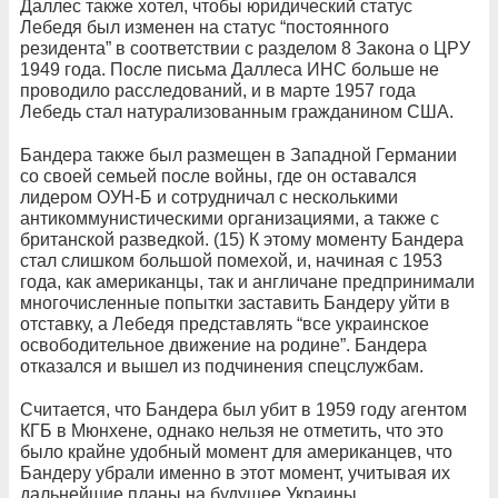
Даллес также хотел, чтобы юридический статус
Лебедя был изменен на статус “постоянного
резидента” в соответствии с разделом 8 Закона о ЦРУ
1949 года. После письма Даллеса ИНС больше не
проводило расследований, и в марте 1957 года
Лебедь стал натурализованным гражданином США.
Бандера также был размещен в Западной Германии
со своей семьей после войны, где он оставался
лидером ОУН-Б и сотрудничал с несколькими
антикоммунистическими организациями, а также с
британской разведкой. (15) К этому моменту Бандера
стал слишком большой помехой, и, начиная с 1953
года, как американцы, так и англичане предпринимали
многочисленные попытки заставить Бандеру уйти в
отставку, а Лебедя представлять “все украинское
освободительное движение на родине”. Бандера
отказался и вышел из подчинения спецслужбам.
Считается, что Бандера был убит в 1959 году агентом
КГБ в Мюнхене, однако нельзя не отметить, что это
было крайне удобный момент для американцев, что
Бандеру убрали именно в этот момент, учитывая их
дальнейшие планы на будущее Украины.