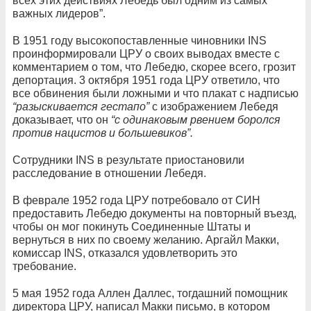
всех этих действиях Лебедь был одним из самых
важных лидеров”.
В 1951 году высокопоставленные чиновники INS
проинформировали ЦРУ о своих выводах вместе с
комментарием о том, что Лебедю, скорее всего, грозит
депортация. 3 октября 1951 года ЦРУ ответило, что
все обвинения были ложными и что плакат с надписью
“разыскивается гестапо”
с изображением Лебедя
доказывает, что он
“с одинаковым рвением боролся
против нацистов и большевиков”.
Сотрудники INS в результате приостановили
расследование в отношении Лебедя.
В феврале 1952 года ЦРУ потребовало от СИН
предоставить Лебедю документы на повторный въезд,
чтобы он мог покинуть Соединенные Штаты и
вернуться в них по своему желанию. Аргайл Макки,
комиссар INS, отказался удовлетворить это
требование.
5 мая 1952 года Аллен Даллес, тогдашний помощник
директора ЦРУ, написал Макки письмо, в котором