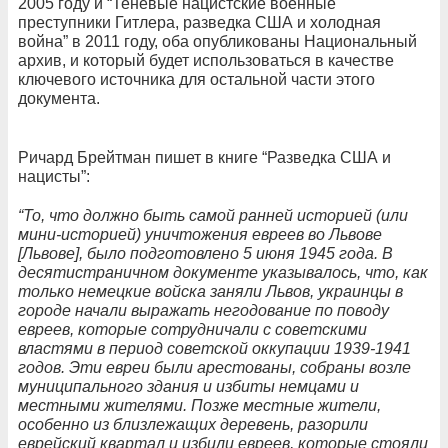
2005 году и “Теневые нацистские военные
преступники Гитлера, разведка США и холодная
война” в 2011 году, оба опубликованы Национальный
архив, и который будет использоваться в качестве
ключевого источника для остальной части этого
документа.
Ричард Брейтман пишет в книге “Разведка США и
нацисты”:
“То, что должно быть самой ранней историей (или
мини-историей) уничтожения евреев во Львове
[Львове], было подготовлено 5 июня 1945 года. В
десятистраничном документе указывалось, что, как
только немецкие войска заняли Львов, украинцы в
городе начали выражать негодование по поводу
евреев, которые сотрудничали с советскими
властями в период советской оккупации 1939-1941
годов. Эти евреи были арестованы, собраны возле
муниципального здания и избиты немцами и
местными жителями. Позже местные жители,
особенно из близлежащих деревень, разорили
еврейский квартал и избили евреев, которые стояли