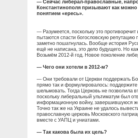
— Сейчас либерал-православные, напро
Константинополя призывают как можно
понятием «ересь».
— Разумеется, поскольку это противоречит
пытаются спасти богословскую репутацию 
заметно пошатнулась. Вообще история Рус
ещё не написана, это дело будущего. Но ка
Возьмём 2012-й год. Новое поколение ли
— Чего они хотели в 2012-м?
— Они требовали от Церкви поддержать Бо
прямо так и формулировалось: поддержите
шельмовать. Тогда Церковь не позволила вт
поскольку либеральный ультиматум был отв
информационную войну, завершившуюся же
Точно так же на Украине не удалось вывес
православную церковь Московского патриа
вместе с УАПЦ и униатами.
— Так какова была их цель?