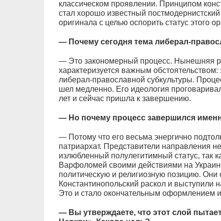
классическом проявлении. Принципом конс
стал хорошо известный постмодернистский
оригинала с целью оспорить статус этого ор
— Почему сегодня тема либерал-право
— Это закономерный процесс. Нынешняя р
характеризуется важным обстоятельством
либерал-православной субкультуры. Проце
шел медленно. Его идеология проговарива
лет и сейчас пришла к завершению.
— Но почему процесс завершился именн
— Потому что его весьма энергично подтол
патриархат. Представители направления не
излюбленный полулегитимный статус, так к
Варфоломей своими действиями на Украин
политическую и религиозную позицию. Они
Константинопольский раскол и выступили н
Это и стало окончательным оформлением и
— Вы утверждаете, что этот слой пытае