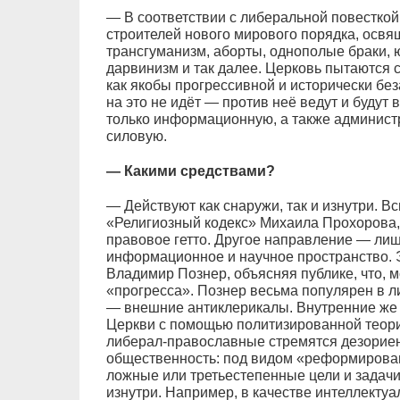
— В соответствии с либеральной повестко
строителей нового мирового порядка, освящ
трансгуманизм, аборты, однополые браки, 
дарвинизм и так далее. Церковь пытаются с
как якобы прогрессивной и исторически бе
на это не идёт — против неё ведут и будут
только информационную, а также админист
силовую.
— Какими средствами?
— Действуют как снаружи, так и изнутри. В
«Религиозный кодекс» Михаила Прохорова, 
правовое гетто. Другое направление — лиш
информационное и научное пространство. 
Владимир Познер, объясняя публике, что, 
«прогресса». Познер весьма популярен в л
— внешние антиклерикалы. Внутренние же 
Церкви с помощью политизированной теор
либерал-православные стремятся дезорие
общественность: под видом «реформирова
ложные или третьестепенные цели и задач
изнутри. Например, в качестве интеллекту