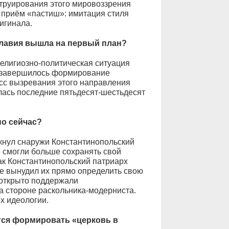
труирования этого мировоззрения
 приём «пастиш»: имитация стиля
игинала.
славия вышла на первый план?
елигиозно-политическая ситуация
: завершилось формирование
сс вызревания этого направления
лась последние пятьдесят-шестьдесят
о сейчас?
кнул снаружи Константинопольский
 смогли больше сохранять свой
ак Константинопольский патриарх
е вынудил их прямо определить свою
 открыто поддержали
а стороне раскольника-модерниста.
х идеологии.
тся формировать «церковь в