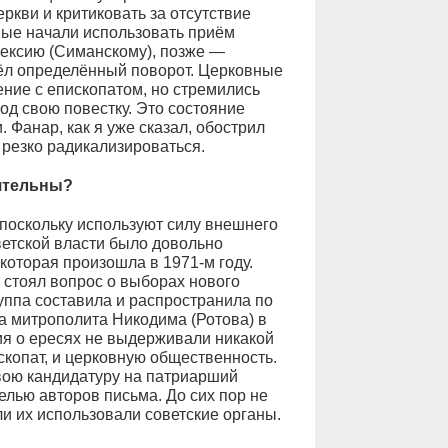
ркви и критиковать за отсутствие
вые начали использовать приём
ексию (Симанскому), позже —
шёл определённый поворот. Церковные
ние с епископатом, но стремились
од свою повестку. Это состояние
 Фанар, как я уже сказал, обострил
резко радикализироваться.
ятельны?
поскольку используют силу внешнего
ветской власти было довольно
оторая произошла в 1971-м году.
 стоял вопрос о выборах нового
уппа составила и распространила по
ла митрополита Никодима (Ротова) в
ия о ересях не выдерживали никакой
скопат, и церковную общественность.
вою кандидатуру на патриарший
целью авторов письма. До сих пор не
и их использовали советские органы.