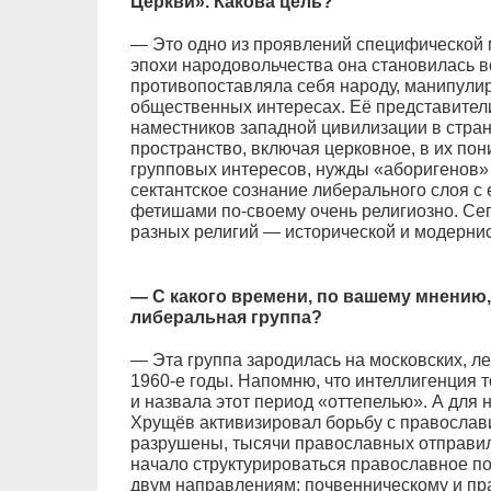
Церкви». Какова цель?
— Это одно из проявлений специфической 
эпохи народовольчества она становилась в
противопоставляла себя народу, манипулир
общественных интересах. Её представител
наместников западной цивилизации в стра
пространство, включая церковное, в их по
групповых интересов, нужды «аборигенов» 
сектантское сознание либерального слоя с
фетишами по-своему очень религиозно. Се
разных религий — исторической и модернис
— С какого времени, по вашему мнению,
либеральная группа?
— Эта группа зародилась на московских, ле
1960-е годы. Напомню, что интеллигенция 
и назвала этот период «оттепелью». А для 
Хрущёв активизировал борьбу с православ
разрушены, тысячи православных отправили
начало структурироваться православное п
двум направлениям: почвенническому и п