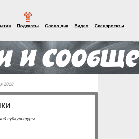
ытия
Подкасты
Слово дня
Видео
Спецпроекты
ря 2018
ики
ной субкультуры