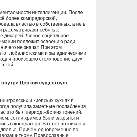
ментальности интеллигенции. После
сё более компрадорской,
овала властью в собственных, а не в
и рассматривают себя как
не дикарей. Любое социальное
нимании подлежит освоению ради
ничего не значат. При этом
 его глобалистскими и западническими
годня произошло столкновение двух
тской.
 внутри Церкви существует
нинградских и киевских кухнях в
тогда получила заметные послабления
нас это был период жёстких гонений.
ием, сотни храмов были закрыты и
сь в концлагеря. В ответ возникло и
одполье. Причём одновременно по
равозащитному. Православные