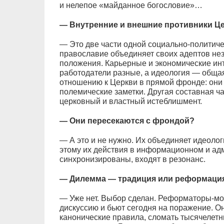
и нелепое «майданное богословие»…
— Внутренние и внешние противники Ц
— Это две части одной социально-политиче
православие объединяет своих адептов нез
положения. Карьерные и экономические инт
работодатели разные, а идеология — общая.
отношению к Церкви в прямой фронде: они 
полемические заметки. Другая составная ч
церковный и властный истеблишмент.
— Они пересекаются с фрондой?
— А это и не нужно. Их объединяет идеолог
этому их действия в информационном и ад
синхронизированы, входят в резонанс.
— Дилемма — традиция или реформация 
— Уже нет. Выбор сделан. Реформаторы-м
дискуссию и бьют сегодня на поражение. О
канонические правила, сломать тысячелет