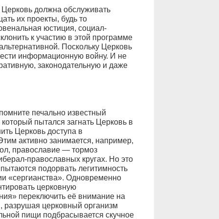
й Церковь должна обслуживать
ать их проекты, будь то
ювенальная юстиция, социал-
клонить к участию в этой программе
зальтернативной. Поскольку Церковь
 вести информационную войну. И не
ративную, законодательную и даже
спомните печально известный
который пытался загнать Церковь в
ить Церковь доступа в
Этим активно занимается, например,
мол, православие — тормоз
иберал-православных кругах. Но это
пытаются подорвать легитимность
ии «сергианства». Одновременно
нтировать церковную
ния» переключить её внимание на
и, разрушая церковный организм
альной пищи подбрасывается скучное