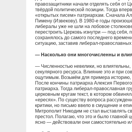
правозащитники начали отделять себя от Це
твёрдой политической позиции. Тогда впер
«открытых писем» патриархам. Сначала Ал
Пимену (Извекову). В 1980-е годы произо
либералы уже не шли на лобовое столкнове
перестроить Церковь изнутри — под себя, п
сохранялось до самого последнего времени.
ситуацию, заставив либерал-православных 
— Насколько они многочисленны и вли
— Численностью невелики, но влиятельны, 
секулярного ресурса. Влияние это и при со
ощутимым. Возьмём для примера историю, к
После кончины патриарха Алексия Первого
патриарха. Тогда либерал-православная гр
церковным кругам текст, в котором обвиня
«ересях». По существу вопроса рассужден
критики, но письмо ввело в смущение и епи
Митрополит Никодим не стал выставлять с
престол. Полагаю, что это и было главной 
ясно — действовали они самостоятельно ил