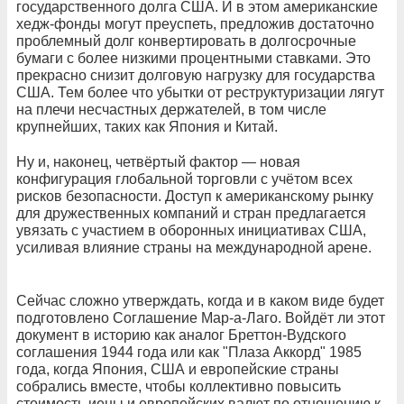
государственного долга США. И в этом американские
хедж-фонды могут преуспеть, предложив достаточно
проблемный долг конвертировать в долгосрочные
бумаги с более низкими процентными ставками. Это
прекрасно снизит долговую нагрузку для государства
США. Тем более что убытки от реструктуризации лягут
на плечи несчастных держателей, в том числе
крупнейших, таких как Япония и Китай.
Ну и, наконец, четвёртый фактор — новая
конфигурация глобальной торговли с учётом всех
рисков безопасности. Доступ к американскому рынку
для дружественных компаний и стран предлагается
увязать с участием в оборонных инициативах США,
усиливая влияние страны на международной арене.
Сейчас сложно утверждать, когда и в каком виде будет
подготовлено Соглашение Мар-а-Лаго. Войдёт ли этот
документ в историю как аналог Бреттон-Вудского
соглашения 1944 года или как "Плаза Аккорд" 1985
года, когда Япония, США и европейские страны
собрались вместе, чтобы коллективно повысить
стоимость иены и европейских валют по отношению к