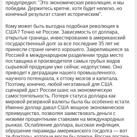
предупредил: "Это экономическая революция, и мы
победим. Держитесь крепче, хотя будет нелегко, но
конечный результат станет историческим".
Кому может быть выгодна подобная революция в
США? Точно не России. Зависимость от доллара,
открытые границы, инвестирование в американский
государственный долг за все последние 35 лет не
принесли стране ничего хорошего. Закрепившееся за
Россией в международном разделении труда место
поставщика и производителя самых грубых видов
сырьевой продукции уже сейчас недопустимо. Оно
приводит к деградации нашего промышленного,
научного потенциала, к оттоку мозгов и капитала.
Поэтому, конечно, любой негативный для США
сценарий даст России шанс на экономическую
самостоятельность. Потеря статуса доллара как
мировой резервной валюты была бы особенно кстати.
Именно доллар давал США мощное экономическое
преимущество, позволяя заимствовать деньги с
низкими процентными ставками на международных
рынках. Ослабление доллара, высокая инфляция,
обрушение пирамиды американского госдолга — вот
те факторы, которые могли бы помочь России достичь