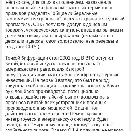
жёстко следила за их выполнением, наказывала
непослушных. За фасадом красивых терминов и
призывов разделять "общие либеральные
экономические ценности" нередко скрывался суровый
прагматизм. США получали доступ к дешёвым
товарам, человеческому капиталу, внешним рынкам и
даже долговому финансированию (сколько стран
держали и держат свои золотовалютные резервы в
госдолге США!).
Точкой бифуркации стал 2001 год. В ВТО вступил
Китай, который искусно начал использовать
американские правила для быстрой
индустриализации, масштабных инфраструктурных
инвестиций. На первый взгляд, это был период
триумфа глобализации — миллионы новых рабочих
рук, дешёвое производство, потенциально
открывающийся китайский рынок, возможность
переноса в Китай всех устаревших и вредных
производственных мощностей. Вашингтон
действительно надеялся, что Пекин скромно
интегрируется в американскую систему и будет
благодарен "мировому полицейскому" за кусочек
глобального пирога. Однако США получили не нового