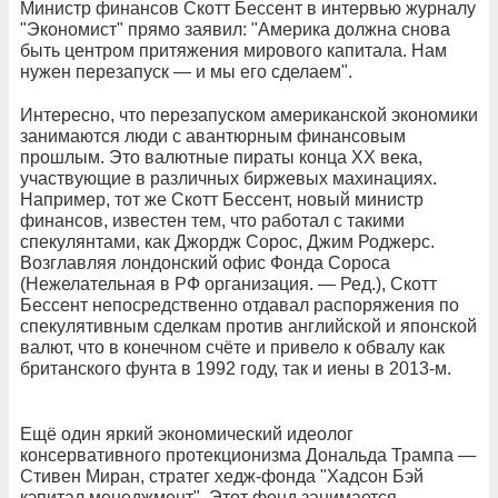
Министр финансов Скотт Бессент в интервью журналу
"Экономист" прямо заявил: "Америка должна снова
быть центром притяжения мирового капитала. Нам
нужен перезапуск — и мы его сделаем".
Интересно, что перезапуском американской экономики
занимаются люди с авантюрным финансовым
прошлым. Это валютные пираты конца XX века,
участвующие в различных биржевых махинациях.
Например, тот же Скотт Бессент, новый министр
финансов, известен тем, что работал с такими
спекулянтами, как Джордж Сорос, Джим Роджерс.
Возглавляя лондонский офис Фонда Сороса
(Нежелательная в РФ организация. — Ред.), Скотт
Бессент непосредственно отдавал распоряжения по
спекулятивным сделкам против английской и японской
валют, что в конечном счёте и привело к обвалу как
британского фунта в 1992 году, так и иены в 2013-м.
Ещё один яркий экономический идеолог
консервативного протекционизма Дональда Трампа —
Стивен Миран, стратег хедж-фонда "Хадсон Бэй
кэпитал менеджмент". Этот фонд занимается