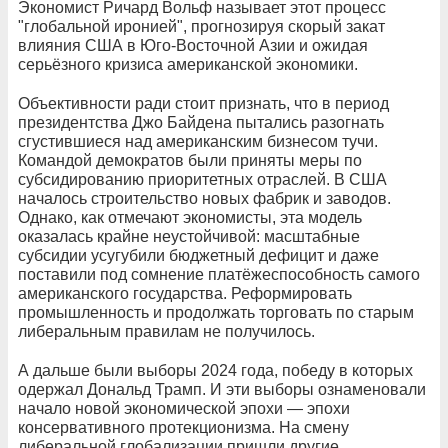
Экономист Ричард Вольф называет этот процесс
"глобальной иронией", прогнозируя скорый закат
влияния США в Юго-Восточной Азии и ожидая
серьёзного кризиса американской экономики.
Объективности ради стоит признать, что в период
президентства Джо Байдена пытались разогнать
сгустившиеся над американским бизнесом тучи.
Командой демократов были приняты меры по
субсидированию приоритетных отраслей. В США
началось строительство новых фабрик и заводов.
Однако, как отмечают экономисты, эта модель
оказалась крайне неустойчивой: масштабные
субсидии усугубили бюджетный дефицит и даже
поставили под сомнение платёжеспособность самого
американского государства. Реформировать
промышленность и продолжать торговать по старым
либеральным правилам не получилось.
А дальше были выборы 2024 года, победу в которых
одержал Дональд Трамп. И эти выборы ознаменовали
начало новой экономической эпохи — эпохи
консервативного протекционизма. На смену
либеральной глобализации пришли другие