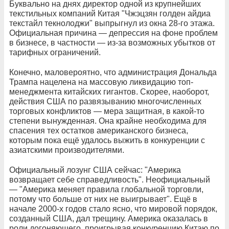
Буквально на днях директор одной из крупнейших
текстильных компаний Китая "Чжэцзян голден айдиа
текстайл текнолоджи" выпрыгнул из окна 28-го этажа.
Официальная причина — депрессия на фоне проблем
в бизнесе, в частности — из-за возможных убытков от
тарифных ограничений.
Конечно, маловероятно, что администрация Дональда
Трампа нацелена на массовую ликвидацию топ-
менеджмента китайских гигантов. Скорее, наоборот,
действия США по развязыванию многочисленных
торговых конфликтов — мера защитная, в какой-то
степени вынужденная. Она крайне необходима для
спасения тех остатков американского бизнеса,
которым пока ещё удалось выжить в конкуренции с
азиатскими производителями.
Официальный лозунг США сейчас: "Америка
возвращает себе справедливость". Неофициальный
— "Америка меняет правила глобальной торговли,
потому что больше от них не выигрывает". Ещё в
начале 2000-х годов стало ясно, что мировой порядок,
созданный США, дал трещину. Америка оказалась в
роли догоняющего, проигрывая конкуренцию Китаю по