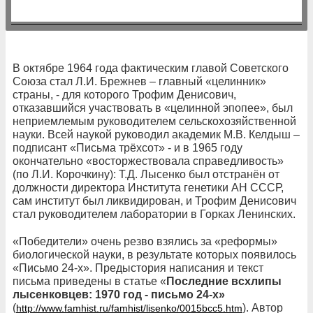
В октябре 1964 года фактическим главой Советского
Союза стал Л.И. Брежнев – главный «целинник»
страны, - для которого Трофим Денисович,
отказавшийся участвовать в «целинной эпопее», был
неприемлемым руководителем сельскохозяйственной
науки. Всей наукой руководил академик М.В. Келдыш –
подписант «Письма трёхсот» - и в 1965 году
окончательно «восторжествовала справедливость»
(по Л.И. Корочкину): Т.Д. Лысенко был отстранён от
должности директора Института генетики АН СССР,
сам институт был ликвидирован, и Трофим Денисович
стал руководителем лаборатории в Горках Ленинских.
«Победители» очень резво взялись за «реформы»
биологической науки, в результате которых появилось
«Письмо 24-х». Предыстория написания и текст
письма приведены в статье «
Последние всхлипы
лысенковцев: 1970 год - письмо 24-х
»
(
). Автор
http://www.famhist.ru/famhist/lisenko/0015bcc5.htm