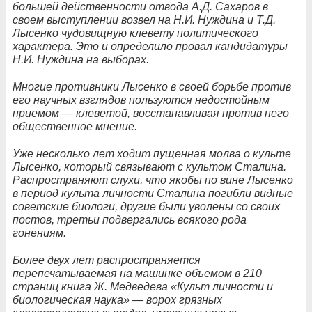
большей действенности отвода А.Д. Сахаров в
своем выступлении возвел на Н.И. Нуждина и Т.Д.
Лысенко чудовищную клевету политического
характера. Это и определило провал кандидатуры
Н.И. Нуждина на выборах.
Многие противники Лысенко в своей борьбе против
его научных взглядов пользуются недостойным
приемом — клеветой, восстанавливая против него
общественное мнение.
Уже несколько лет ходит пущенная молва о культе
Лысенко, который связывают с культом Сталина.
Распространяют слухи, что якобы по вине Лысенко
в период культа личности Сталина погибли видные
советские биологи, другие были уволены со своих
постов, третьи подвергались всякого рода
гонениям.
Более двух лет распространяется
перепечатываемая на машинке объемом в 210
страниц книга Ж. Медведева «Культ личности и
биологическая наука» — ворох грязных