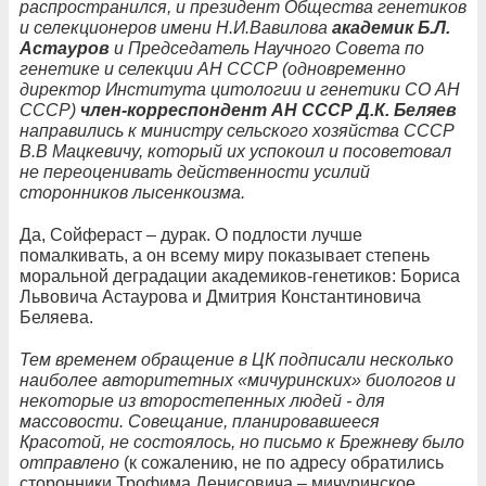
распространился, и президент Общества генетиков
и селекционеров имени Н.И.Вавилова
академик Б.Л.
Астауров
и Председатель Научного Совета по
генетике и селекции АН СССР (одновременно
директор Института цитологии и генетики СО АН
СССР)
член-корреспондент АН СССР Д.К. Беляев
направились к министру сельского хозяйства СССР
В.В Мацкевичу, который их успокоил и посоветовал
не переоценивать действенности усилий
сторонников лысенкоизма.
Да, Сойфераст – дурак. О подлости лучше
помалкивать, а он всему миру показывает степень
моральной деградации академиков-генетиков: Бориса
Львовича Астаурова и Дмитрия Константиновича
Беляева.
Тем временем обращение в ЦК подписали несколько
наиболее авторитетных «мичуринских» биологов и
некоторые из второстепенных людей - для
массовости. Совещание, планировавшееся
Красотой, не состоялось, но письмо к Брежневу было
отправлено
(к сожалению, не по адресу обратились
сторонники Трофима Денисовича – мичуринское