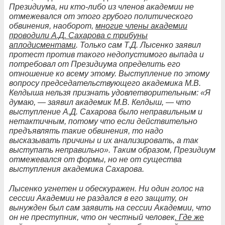
Президиума, ни кто-либо из членов академии не
отмежевался от этого грубого политического
обвинения, наоборот,
многие члены академии
проводили А.Д. Сахарова с трибуны
аплодисментами
. Только сам Т.Д. Лысенко заявил
протест против такого недопустимого выпада и
потребовал от Президиума определить его
отношение ко всему этому. Выступление по этому
вопросу председательствующего академика М.В.
Келдыша нельзя признать удовлетворительным: «Я
думаю, — заявил академик М.В. Келдыш, — что
выступление А.Д. Сахарова было неправильным и
нетактичным, потому что если действительно
предъявлять такие обвинения, то надо
высказывать причины и их анализировать, а так
выступать неправильно». Таким образом, Президиум
отмежевался от формы, но не от существа
выступления академика Сахарова.
Лысенко угнетен и обескуражен. Ни один голос на
сессии Академии не раздался в его защиту, он
вынужден был сам заявить на сессии Академии, что
он не преступник, что он честный человек
. Где же