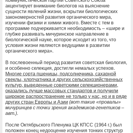
Коммунистической партии Советского Союза
акцентирует внимание биологов на выяснение
сущности явлений жизни, вскрытии биологических
закономерностей развития органического мира,
изучении физики и химии живого. Вместе с тем в
программе подчеркивается необходимость – «шире и
глубже развивать мичуринское направление в
биологической науке, которое исходит из того, что
условия жизни являются ведущими в развитии
органического мира».
В послевоенный период развития советская биология,
и особенно селекция, достигли немалых успехов.
Многие сорта пшеницы, подсолнечника, сахарной
свеклы, хлопчатника и других сельскохозяйственных
культур, выведенные советскими селекционерами,
оказались лучше массовых стандартов и получили
широкое распространение не только у нас, но и в ряде
других стран Европы и Азии
(вот такие «провалы»
мичуринцев с точки зрения академиков-генетиков –
авт.)
.
После Октябрьского Пленума ЦК КПСС (1964 г.) был
положен конец недооценке изучения тонких структур