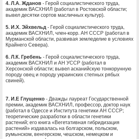
4.
Л.А. Жданов
- Герой социалистического труда,
академик ВАСХНИЛ (работал в Ростовской области;
вывел десятки сортов масличных культур).
5.
И.Х. Эйхвельд
- Герой социалистического труда,
академик ВАСХНИЛ, член-корр. АН СССР (работал в
Мурманской области, развивая земледелие в условиях
Крайнего Севера).
6.
Л.К. Гребень
- Герой социалистического труда,
академик ВАСХНИЛ и АН УССР (работал в
Херсонской области; вывел асканийскую тонкорунную
породу овец и породу украинских степных рябых
свиней).
7.
И.Е Глущенко
- Дважды лауреат Государственной
премии, академик ВАСХНИЛ, профессор, доктор наук
(работал в Одессе и Института генетики АН СССР;
теоретические разработки в области генетики
растений; его книга «Вегетативная гибридизация
растений» издавалась на болгарском, польском,
румынском, венгерском, чешском, немецком и