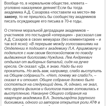
Вообще-то, в нормальном обществе, клевета –
уголовно наказуемое деяние! Если бы тогда
академика А.Д. Сахарова «поставили на место»
по
закону
, то не пришлось бы сообществу академиков
писать осуждающие его письма в 70-е годы.
О степени моральной деградации академиков –
участников это постыдной «операции» - рассказал сам
А.Д. Сахаров в своих мемуарах (без комментариев – и
так всё ясно): «
В перерыве между голосованиями на
Отделении я подошел к академику Л.А. Арцимовичу и
поделился с ним своим беспокойством по поводу
выдвижения биологами Нуждина. Лев Андреевич
отдыхал от выборных баталий, сидя на ручке
кресла. Он сказал: «Да, я знаю. Надо бы его
прокатить. Но ведь вам, например, слабо выступить
на Общем собрании?». «Нет, почему же слабо?», –
сказал я и отошел. Общее собрание должно было
состояться на следующий день. Я, однако, не знал,
что группа физиков и биологов также готовилась к
выступлению. Накануне Общего собрания на
квартире академика В.А. Энгельгардта (крупного
биохимика, одного из авторов открытия роли АТФ в