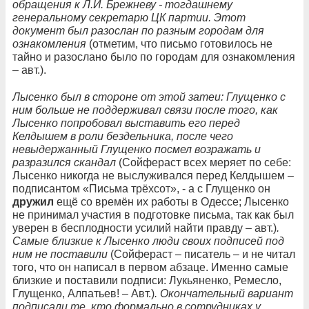
обращения к Л.И. Брежневу - тогдашнему
генеральному секретарю ЦК партии. Этот
документ был разослан по разным городам для
ознакомления
(отметим, что письмо готовилось не
тайно и разослано было по городам для ознакомления
– авт.).
Лысенко был в стороне от этой затеи: Глущенко с
ним больше не поддерживал связи после того, как
Лысенко попробовал выставить его перед
Келдышем в роли бездельника, после чего
невыдержанный Глущенко посмел возражать и
разразился скандал
(Сойфераст всех меряет по себе:
Лысенко никогда не выслуживался перед Келдышем –
подписантом «Письма трёхсот», - а с Глущенко он
дружил
ещё со времён их работы в Одессе; Лысенко
не принимал участия в подготовке письма, так как был
уверен в бесплодности усилий найти правду – авт.)
.
Самые близкие к Лысенко люди своих подписей под
ним не поставили
(Сойфераст – писатель – и не читал
того, что он написал в первом абзаце. Именно самые
близкие и поставили подписи: Лукьяненко, Ремесло,
Глущенко, Алпатьев! – Авт.)
. Окончательный вариант
подписали те, кто формально в сотрудниках у