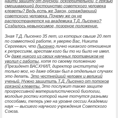
найти защиту от гнусной, оскорбительной, с грязью
смешивающей достоинство советского человека
клеветы? Ведь есть же Закон, ограждающий
советского человека. Почему же он не
распространяется на академика Т.Д. Лысенко?
Создалось невыносимое, позорное положение.
Зная Т.Д. Лысенко 35 лет, из которых свыше 20 лет
по совместной работе, я уверяю Вас, Никита
Сергеевич, что
Лысенко
лично никакого отношения
к репрессиям, арестам кого бы то ни было не имел.
Он
даже никого из своих научных противников не
уволил с работы
, хотя по своему положению
(Президент ВАСХНИЛ, директор института) не
только мог, но даже обязан был в отдельных случаях
это делать.
Это честнейший человек и великий
ученый. Нужно защитить Т.Д. Лысенко от потоков
грязной клеветы.
Это послужит также защите
прогрессивной материалистической биологии,
молодые ростки которой ныне топчутся разными
способами, теперь уже на уровне сессии Академии
наук — высшего научного учреждения Советского
Союза.