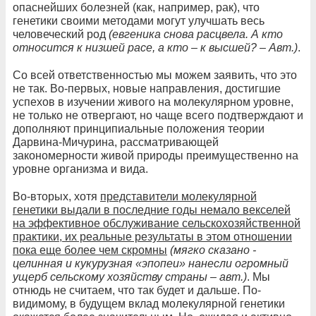
опаснейших болезней (как, например, рак), что
генетики своими методами могут улучшать весь
человеческий род
(евгеника снова расцвела. А кто
относится к низшей расе, а кто – к высшей? – Авт.)
.
Со всей ответственностью мы можем заявить, что это
не так. Во-первых, новые направления, достигшие
успехов в изучении живого на молекулярном уровне,
не только не отвергают, но чаще всего подтверждают и
дополняют принципиальные положения теории
Дарвина-Мичурина, рассматривающей
закономерности живой природы преимущественно на
уровне организма и вида.
Во-вторых, хотя
представители молекулярной
генетики выдали в последние годы немало векселей
на эффективное обслуживание сельскохозяйственной
практики, их реальные результаты в этом отношении
пока еще более чем скромны
(мягко сказано -
целинная и кукурузная «эпопеи» нанесли огромный
ущерб сельскому хозяйству страны – авт.)
. Мы
отнюдь не считаем, что так будет и дальше. По-
видимому, в будущем вклад молекулярной генетики