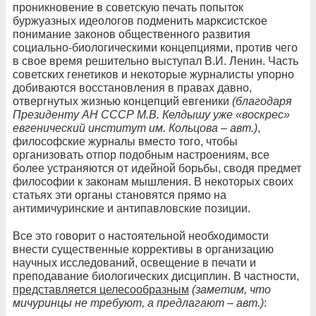
проникновение в советскую печать попыток
буржуазных идеологов подменить марксистское
понимание законов общественного развития
социально-биологическими концепциями, против чего
в свое время решительно выступал В.И. Ленин. Часть
советских генетиков и некоторые журналисты упорно
добиваются восстановления в правах давно,
отвергнутых жизнью концепций евгеники
(благодаря
Президенту АН СССР М.В. Келдышу уже «воскрес»
евгенический институт им. Кольцова – авт.)
,
философские журналы вместо того, чтобы
организовать отпор подобным настроениям, все
более устраняются от идейной борьбы, сводя предмет
философии к законам мышления. В некоторых своих
статьях эти органы становятся прямо на
антимичуринские и антипавловские позиции.
Все это говорит о настоятельной необходимости
внести существенные коррективы в организацию
научных исследований, освещение в печати и
преподавание биологических дисциплин. В частности,
представляется целесообразным
(заметим, что
мичуринцы не требуют, а предлагают – авт.)
: