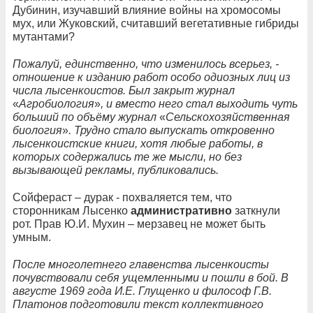
Дубинин, изучавший влияние войны на хромосомы
мух, или Жуковский, считавший вегетативные гибриды
мутантами?
Пожалуй, единственно, что изменилось всерьез, -
отношение к изданию работ особо одиозных лиц из
числа лысенкоистов. Был закрыт журнал
«
Агробиология
»
, и вместо него стал выходить чуть
больший по объёму журнал
«
Сельскохозяйственная
биология
»
. Трудно стало выпускать откровенно
лысенкоистские книги, хотя любые работы, в
которых содержались те же мысли, но без
вызывающей рекламы, публиковались.
Сойфераст – дурак - похваляется тем, что
сторонникам Лысенко
административно
заткнули
рот. Прав Ю.И. Мухин – мерзавец не может быть
умным.
После многолетнего главенства лысенкоисты
почувствовали себя ущемленными и пошли в бой. В
августе 1969 года И.Е. Глущенко и философ Г.В.
Платонов подготовили текст коллективного