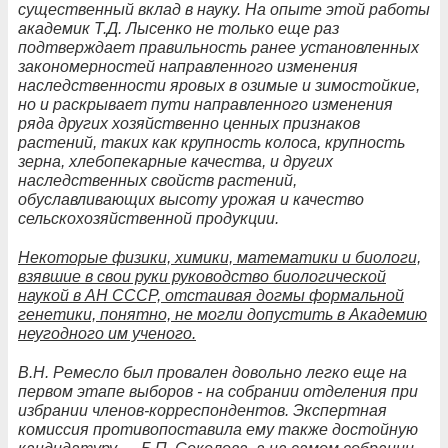
существенный вклад в науку. На опыте этой работы
академик Т.Д. Лысенко не только еще раз
подтверждает правильность ранее установленных
закономерностей направленного изменения
наследственности яровых в озимые и зимостойкие,
но и раскрывает пути направленного изменения
ряда других хозяйственно ценных признаков
растений, таких как крупность колоса, крупность
зерна, хлебопекарные качества, и других
наследственных свойств растений,
обуславливающих высоту урожая и качество
сельскохозяйственной продукции.
Некоторые физики, химики, математики и биологи,
взявшие в свои руки руководство биологической
наукой в АН СССР, отстаивая догмы формальной
генетики, понятно, не могли допустить в Академию
неугодного им ученого.
В.Н. Ремесло был провален довольно легко еще на
первом этапе выборов - на собрании отделения при
избрании членов-корреспондентов. Экспертная
комиссия противопоставила ему также достойную