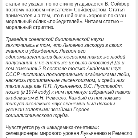
статьи не указан, но по стилю угадывается В. Сойфер,
поэтому назовём «писателя» Сойферастом. Статья
примечательна тем, что в ней очень хорошо показан
моральный облик «победителей». Читаем статью –
моральный стриптиз.
Трагедия советской биологической науки
заключалась в том, что Лысенко
заскоруз в своих
знаниях и убеждениях. Легион его
единомышленников был легионом таких же людей
полузнания, и не гнать же их было отовсюду! Да и
кем заменить? В составе только Академии наук
СССР числились полноправными академиками люди,
насквозь пропитанные лысенкоизмом, и среди них
такие лица как П.П. Лукьяненко, В.С. Пустовойт
,
позже (в 1974 году) к ним примкнул избранный также
академиком В.Н. Ремесло
. Каждый из них помимо
титула академика двух академий был дважды
увенчан золотыми звездами Героев
социалистического труда.
Чувствуется рука «академика-генетика»:
селекционеры мирового уровня Лукьяненко и Ремесло