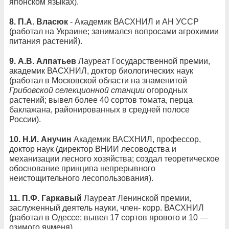
японском языках).
8.
П.А. Власюк
- Академик ВАСХНИЛ и АН УССР
(работал на Украине; занимался вопросами агрохимии
питания растений).
9.
А.В. Алпатьев
Лауреат Государственной премии,
академик ВАСХНИЛ, доктор биологических наук
(работал в Московской области на знаменитой
Грибовской селекционной станции
огородных
растений; вывел более 40 сортов томата, перца
баклажана, районированных в средней полосе
России).
10.
Н.И. Анучин
Академик ВАСХНИЛ, профессор,
доктор наук (директор ВНИИ лесоводства и
механизации лесного хозяйства; создал теоретическое
обоснование принципа непрерывного
неистощительного лесопользования).
11.
П.Ф. Гаркавый
Лауреат Ленинской премии,
заслуженный деятель науки, член- корр. ВАСХНИЛ
(работал в Одессе; вывел 17 сортов ярового и 10 —
озимого ячменя).