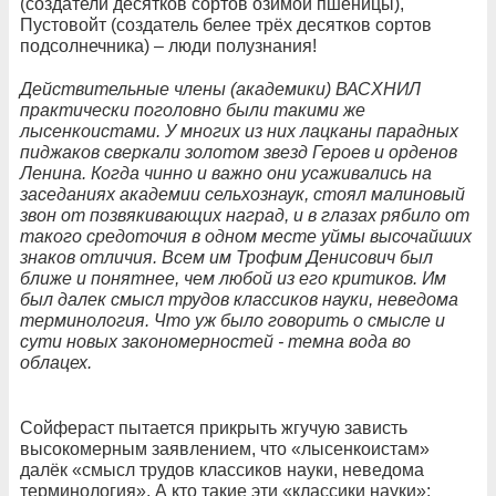
(создатели десятков сортов озимой пшеницы),
Пустовойт (создатель белее трёх десятков сортов
подсолнечника) – люди полузнания!
Действительные члены (академики) ВАСХНИЛ
практически поголовно были такими же
лысенкоистами. У многих из них лацканы парадных
пиджаков сверкали золотом звезд Героев и орденов
Ленина. Когда чинно и важно они усаживались на
заседаниях академии сельхознаук, стоял малиновый
звон от позвякивающих наград, и в глазах рябило от
такого средоточия в одном месте уймы высочайших
знаков отличия. Всем им Трофим Денисович был
ближе и понятнее, чем любой из его критиков. Им
был далек смысл трудов классиков науки, неведома
терминология. Что уж было говорить о смысле и
сути новых закономерностей - темна вода во
облацех.
Сойфераст пытается прикрыть жгучую зависть
высокомерным заявлением, что «лысенкоистам»
далёк «смысл трудов классиков науки, неведома
терминология». А кто такие эти «классики науки»: