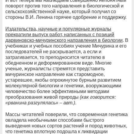
И вот теперь мы наблюдаем совершенно непонятный
поворот против того направления в биологической и
сельскохозяйственной науке, который получил со
стороны В.И. Ленина горячее одобрение и поддержку.
Издательства, научные и популярные журналы
прекратили выпуск работ, написанных с позиций
дарвиновско-мичуринского направления в биологии
. В
учебниках и учебных пособиях учение Мичурина и его
последователей не раскрывается, а если и
затрагивается, то преподносится читателю в
обедненном и деформированном виде. Многие
ученые, журналисты стремятся представить
мичуринское направление как старомодное,
устаревшее, якобы опрокинутое бурным развитием
молекулярной биологии и генетики, вооружающими
человечество более эффективными методами
преобразования живой природы
(как говорится:
«рванина разгулялась» – авт.)
.
Массы читателей поверили, что современная генетика
овладела необычными способами быстрого
выведения новых сортов растений и пород животных,
что генетика вплотную подошла к ликвидации