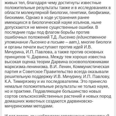
живых тел, благодаря чему достигнуты известные
положительные результаты также и в исследованиях в
области молекулярной биологии, генетики, биофизики,
биохимии. Однако в ходе устранения ранее
имеющихся в биологической науке изъянов, ныне
допускаются не менее существенные ошибки. В
последние годы под флагом борьбы против
ошибочных положений Т.Д. Лысенко
(единственное
упоминание Лысенко в письме – авт.)
, многие биологи
и органы печати выступают против идей И.В.
Мичурина, И.П. Павлова, а также против основных
принципов Ч. Дарвина. Между тем хорошо известна
высокая оценка теории Дарвина основоположниками
марксизма-ленинизма. В.И. Ленин, Коммунистическая
партия и Советское Правительство всегда оказывали
решительную поддержку И.В. Мичурину, И.П. Павлову,
К.А. Тимиряэеву и их последователям. Это принесло
немалые положительные результаты не только науке,
но и практике. Подавляющее большинство новых
сортов сельскохозяйственных растений и новых пород
домашних животных создаются дарвиновско-
мичуринскими методами.