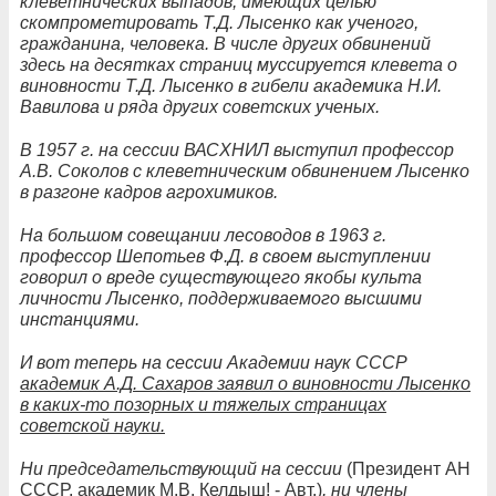
клеветнических выпадов, имеющих целью
скомпрометировать Т.Д. Лысенко как ученого,
гражданина, человека. В числе других обвинений
здесь на десятках страниц муссируется клевета о
виновности Т.Д. Лысенко в гибели академика Н.И.
Вавилова и ряда других советских ученых.
В 1957 г. на сессии ВАСХНИЛ выступил профессор
А.В. Соколов с клеветническим обвинением Лысенко
в разгоне кадров агрохимиков.
На большом совещании лесоводов в 1963 г.
профессор Шепотьев Ф.Д. в своем выступлении
говорил о вреде существующего якобы культа
личности Лысенко, поддерживаемого высшими
инстанциями.
И вот теперь на сессии Академии наук СССР
академик А.Д. Сахаров заявил о виновности Лысенко
в каких-то позорных и тяжелых страницах
советской науки.
Ни председательствующий на сессии
(Президент АН
СССР, академик М.В. Келдыш! - Авт.)
, ни члены