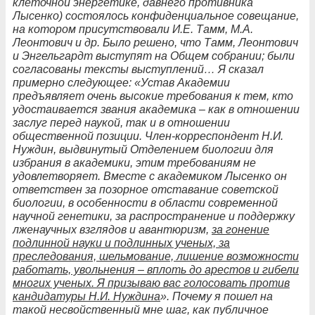
клеточной энергетике, давнего противника
Лысенко) состоялось конфиденциальное совещание,
на котором присутствовали И.Е. Тамм, М.А.
Леонтович и др. Было решено, что Тамм, Леонтович
и Энгельгардт выступят на Общем собрании; были
согласованы тексты выступлений… Я сказал
примерно следующее: «Устав Академии
предъявляет очень высокие требования к тем, кто
удостаивается звания академика – как в отношении
заслуг перед наукой, так и в отношении
общественной позиции. Член-корреспондент Н.И.
Нуждин, выдвинутый Отделением биологии для
избрания в академики, этим требованиям не
удовлетворяет. Вместе с академиком Лысенко он
ответствен за позорное отставание советской
биологии, в особенности в области современной
научной генетики, за распространение и поддержку
лженаучных взглядов и авантюризм,
за гонение
подлинной науки и подлинных ученых, за
преследования, шельмование, лишение возможности
работать, увольнения – вплоть до арестов и гибели
многих ученых. Я призываю вас голосовать против
кандидатуры Н.И. Нуждина
».
Почему я пошел на
такой несвойственный мне шаг, как публичное