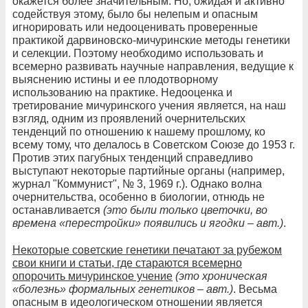
окажется более значительным. Но, ожидая и активно
содействуя этому, было бы нелепым и опасным
игнорировать или недооценивать проверенные
практикой дарвиновско-мичуринские методы генетики
и селекции. Поэтому необходимо использовать и
всемерно развивать научные направления, ведущие к
выяснению истины и ее плодотворному
использованию на практике. Недооценка и
третирование мичуринского учения является, на наш
взгляд, одним из проявлений очернительских
тенденций по отношению к нашему прошлому, ко
всему тому, что делалось в Советском Союзе до 1953 г.
Против этих пагубных тенденций справедливо
выступают некоторые партийные органы (например,
журнал "Коммунист", № 3, 1969 г.). Однако волна
очернительства, особенно в биологии, отнюдь не
останавливается
(это были только цветочки, во
времена «перестройки» появились и ягодки – авт.)
.
Некоторые советские генетики печатают за рубежом
свои книги и статьи, где стараются всемерно
опорочить мичуринское учение
(это хроническая
«болезнь» формальных генетиков – авт.)
. Весьма
опасным в идеологическом отношении является