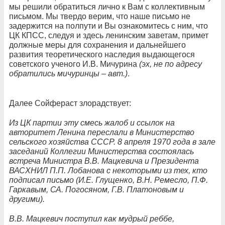
мы решили обратиться лично к Вам с коллективным
письмом. Мы твердо верим, что наше письмо не
задержится на полпути и Вы ознакомитесь с ним, что
ЦК КПСС, следуя и здесь ленинским заветам, примет
должные меры для сохранения и дальнейшего
развития теоретического наследия выдающегося
советского ученого И.В. Мичурина
(эх, не по адресу
обратились мичуринцы – авт.)
.
Далее Сойфераст злорадствует:
Из ЦК партии эту смесь жалоб и ссылок на
авторитет Ленина переслали в Министерство
сельского хозяйства СССР. 8 апреля 1970 года в зале
заседаний Коллегии Министерства состоялась
встреча Министра В.В. Мацкевича и Президента
ВАСХНИЛ П.П. Лобанова с некоторыми из тех, кто
подписал письмо (И.Е. Глущенко, В.Н. Ремесло, П.Ф.
Гаркавым, СА. Погосяном, Г.В. Платоновым и
другими).
В.В. Мацкевич поступил как мудрый реббе,