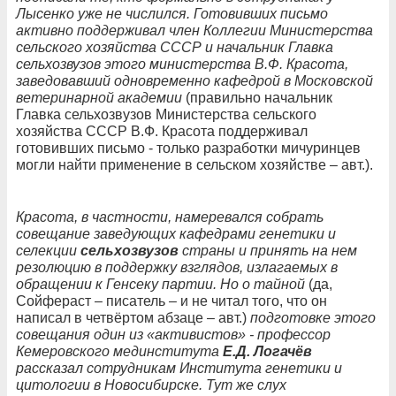
Лысенко уже не числился. Готовивших письмо
активно поддерживал член Коллегии Министерства
сельского хозяйства СССР и начальник Главка
сельхозвузов этого министерства В.Ф. Красота,
заведовавший одновременно кафедрой в Московской
ветеринарной академии
(правильно начальник
Главка сельхозвузов Министерства сельского
хозяйства СССР В.Ф. Красота поддерживал
готовивших письмо - только разработки мичуринцев
могли найти применение в сельском хозяйстве – авт.).
Красота, в частности, намеревался собрать
совещание заведующих кафедрами генетики и
селекции
сельхозвузов
страны и принять на нем
резолюцию в поддержку взглядов, излагаемых в
обращении к Генсеку партии. Но о тайной
(да,
Сойфераст – писатель – и не читал того, что он
написал в четвёртом абзаце – авт.)
подготовке этого
совещания один из «активистов» - профессор
Кемеровского мединститута
Е.Д. Логачёв
рассказал сотрудникам Института генетики и
цитологии в Новосибирске. Тут же слух