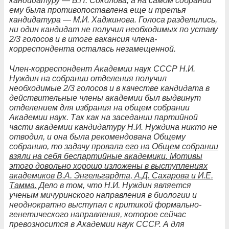
кандидатуру — Б.П. Соколова, а на самом собрании
ему была противопоставлена еще и третья
кандидатура — М.И. Хаджинова. Голоса разделились,
ни один кандидат не получил необходимых по уставу
2/3 голосов и в итоге вакансия члена-
корреспондента осталась незамещенной.
Член-корреспондент Академии наук СССР Н.И.
Нуждин на собрании отделения получил
необходимые 2/3 голосов и в качестве кандидата в
действительные члены академии был выдвинут
отделением для избрания на общем собрании
Академии наук. Так как на заседании партийной
части академии кандидатуру Н.И. Нуждина никто не
отводил, и она была рекомендована Общему
собранию, то
задачу провала его на Общем собрании
взяли на себя беспартийные академики. Мотивы
этого довольно хорошо изложены в выступлениях
академиков В.А. Энгельгардта, А.Д. Сахарова и И.Е.
Тамма.
Дело в том, что Н.И. Нуждин является
ученым мичуринского направления в биологии и
неоднократно выступал с критикой формально-
генетического направления, которое сейчас
превозносится в Академии наук СССР. А для