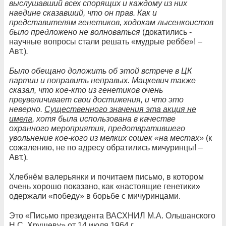
выслушавший всех спорящих и каждому из них
наедине сказавший, что он прав. Как и
представителям генетиков, ходокам лысенкоистов
было предложено не волноваться
(докатились -
научные вопросы стали решать «мудрые реббе»! –
Авт.)
.
Было обещано доложить об этой встрече в ЦК
партии и поправить неправых. Мацкевич также
сказал, что кое-кто из генетиков очень
преувеличивает свои достижения, и что это
неверно.
Существенного значения эта акция не
имела
, хотя была использована в качестве
охранного мероприятия, предотвратившего
увольнение кое-кого из мелких сошек «на местах»
(к
сожалению, не по адресу обратились мичуринцы! –
Авт.)
.
Хлебнём валерьянки и почитаем письмо, в котором
очень хорошо показано, как «настоящие генетики»
одержали «победу» в борьбе с мичуринцами.
Это «Письмо президента ВАСХНИЛ М.А. Ольшанского
Н.С. Хрущеву» от 14 июля 1964 г.