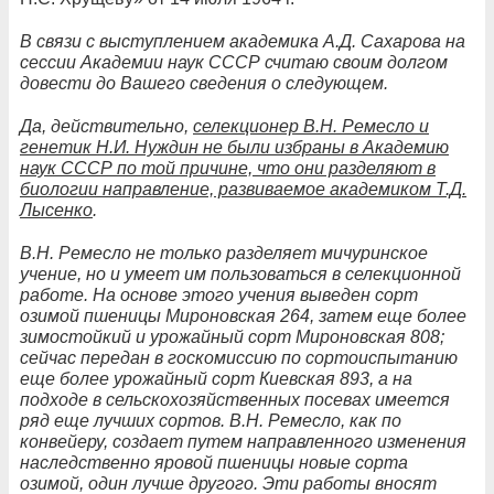
В связи с выступлением академика А.Д. Сахарова на
сессии Академии наук СССР считаю своим долгом
довести до Вашего сведения о следующем.
Да, действительно,
селекционер В.Н. Ремесло и
генетик Н.И. Нуждин не были избраны в Академию
наук СССР по той причине, что они разделяют в
биологии направление, развиваемое академиком Т.Д.
Лысенко
.
В.Н. Ремесло не только разделяет мичуринское
учение, но и умеет им пользоваться в селекционной
работе. На основе этого учения выведен сорт
озимой пшеницы Мироновская 264, затем еще более
зимостойкий и урожайный сорт Мироновская 808;
сейчас передан в госкомиссию по сортоиспытанию
еще более урожайный сорт Киевская 893, а на
подходе в сельскохозяйственных посевах имеется
ряд еще лучших сортов. В.Н. Ремесло, как по
конвейеру, создает путем направленного изменения
наследственно яровой пшеницы новые сорта
озимой, один лучше другого. Эти работы вносят