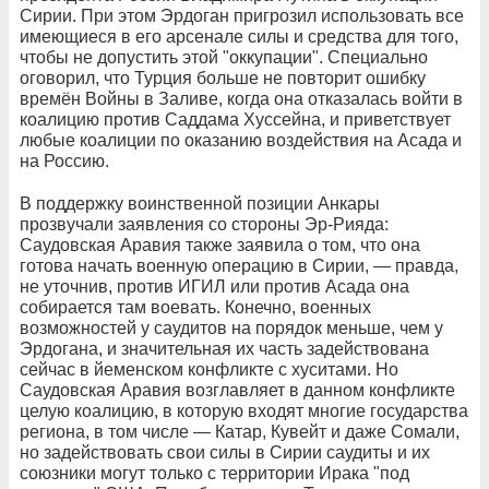
Сирии. При этом Эрдоган пригрозил использовать все
имеющиеся в его арсенале силы и средства для того,
чтобы не допустить этой "оккупации". Специально
оговорил, что Турция больше не повторит ошибку
времён Войны в Заливе, когда она отказалась войти в
коалицию против Саддама Хуссейна, и приветствует
любые коалиции по оказанию воздействия на Асада и
на Россию.
В поддержку воинственной позиции Анкары
прозвучали заявления со стороны Эр-Рияда:
Саудовская Аравия также заявила о том, что она
готова начать военную операцию в Сирии, — правда,
не уточнив, против ИГИЛ или против Асада она
собирается там воевать. Конечно, военных
возможностей у саудитов на порядок меньше, чем у
Эрдогана, и значительная их часть задействована
сейчас в йеменском конфликте с хуситами. Но
Саудовская Аравия возглавляет в данном конфликте
целую коалицию, в которую входят многие государства
региона, в том числе — Катар, Кувейт и даже Сомали,
но задействовать свои силы в Сирии саудиты и их
союзники могут только с территории Ирака "под