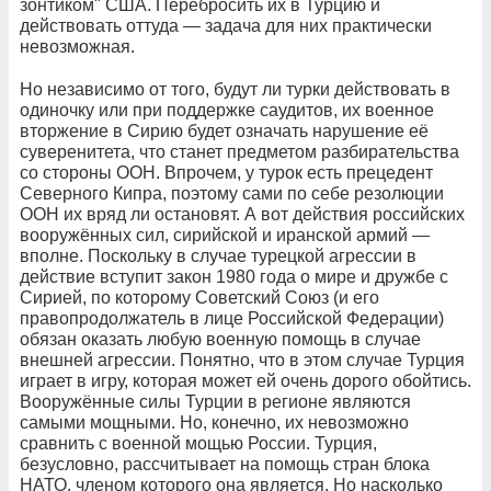
зонтиком" США. Перебросить их в Турцию и
действовать оттуда — задача для них практически
невозможная.
Но независимо от того, будут ли турки действовать в
одиночку или при поддержке саудитов, их военное
вторжение в Сирию будет означать нарушение её
суверенитета, что станет предметом разбирательства
со стороны ООН. Впрочем, у турок есть прецедент
Северного Кипра, поэтому сами по себе резолюции
ООН их вряд ли остановят. А вот действия российских
вооружённых сил, сирийской и иранской армий —
вполне. Поскольку в случае турецкой агрессии в
действие вступит закон 1980 года о мире и дружбе с
Сирией, по которому Советский Союз (и его
правопродолжатель в лице Российской Федерации)
обязан оказать любую военную помощь в случае
внешней агрессии. Понятно, что в этом случае Турция
играет в игру, которая может ей очень дорого обойтись.
Вооружённые силы Турции в регионе являются
самыми мощными. Но, конечно, их невозможно
сравнить с военной мощью России. Турция,
безусловно, рассчитывает на помощь стран блока
НАТО, членом которого она является. Но насколько