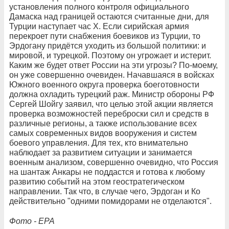
установления полного контроля официального
Дамаска над границей остаются считанные дни, для
Турции наступает час Х. Если сирийская армия
перекроет пути снабжения боевиков из Турции, то
Эрдогану придётся уходить из большой политики: и
мировой, и турецкой. Поэтому он угрожает и истерит.
Каким же будет ответ России на эти угрозы? По-моему,
он уже совершенно очевиден. Начавшаяся в войсках
Южного военного округа проверка боеготовности
должна охладить турецкий раж. Министр обороны РФ
Сергей Шойгу заявил, что целью этой акции является
проверка возможностей переброски сил и средств в
различные регионы, а также использование всех
самых современных видов вооружения и систем
боевого управления. Для тех, кто внимательно
наблюдает за развитием ситуации и занимается
военным анализом, совершенно очевидно, что Россия
на шантаж Анкары не поддастся и готова к любому
развитию событий на этом геостратегическом
направлении. Так что, в случае чего, Эрдоган и Ко
действительно "одними помидорами не отделаются".
Фото - ЕРА