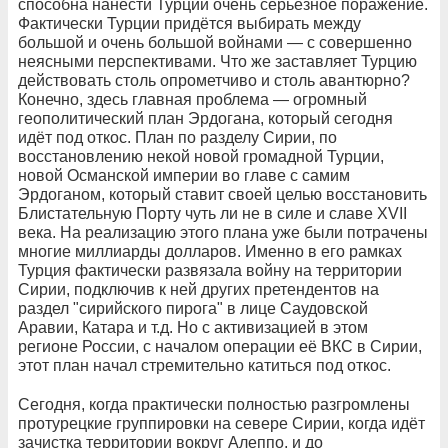
способна нанести Турции очень серьёзное поражение.
Фактически Турции придётся выбирать между
большой и очень большой войнами — с совершенно
неясными перспективами. Что же заставляет Турцию
действовать столь опрометчиво и столь авантюрно?
Конечно, здесь главная проблема — огромный
геополитический план Эрдогана, который сегодня
идёт под откос. План по разделу Сирии, по
восстановлению некой новой громадной Турции,
новой Османской империи во главе с самим
Эрдоганом, который ставит своей целью восстановить
Блистательную Порту чуть ли не в силе и славе XVII
века. На реализацию этого плана уже были потрачены
многие миллиарды долларов. Именно в его рамках
Турция фактически развязала войну на территории
Сирии, подключив к ней других претендентов на
раздел "сирийского пирога" в лице Саудовской
Аравии, Катара и т.д. Но с активизацией в этом
регионе России, с началом операции её ВКС в Сирии,
этот план начал стремительно катиться под откос.
Сегодня, когда практически полностью разгромлены
протурецкие группировки на севере Сирии, когда идёт
зачистка территории вокруг Алеппо, и до