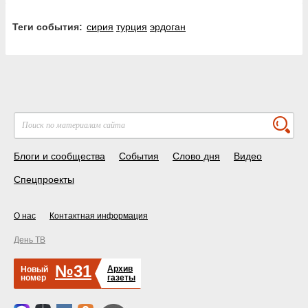
Теги события:
сирия
турция
эрдоган
Блоги и сообщества
События
Слово дня
Видео
Спецпроекты
О нас
Контактная информация
День ТВ
№31
Архив
Новый
номер
газеты