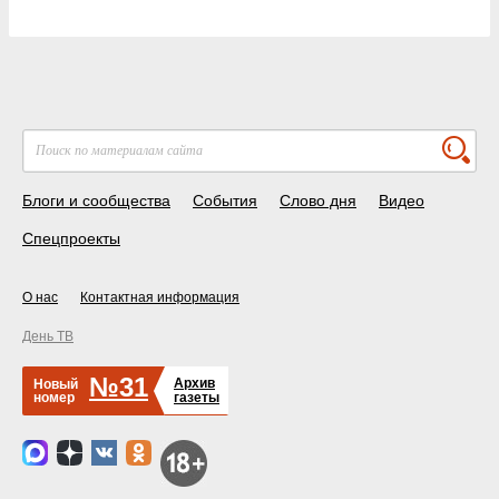
Блоги и сообщества
События
Слово дня
Видео
Спецпроекты
О нас
Контактная информация
День ТВ
№31
Архив
Новый
номер
газеты