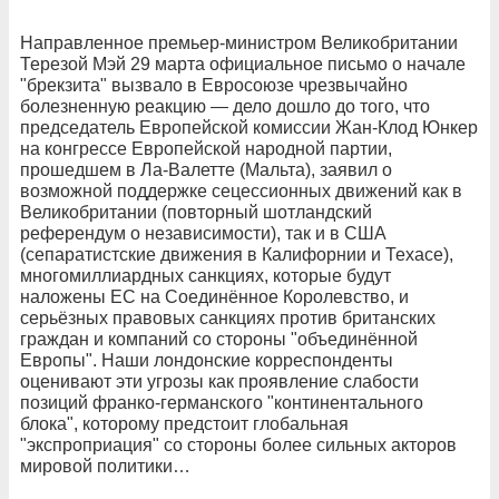
Направленное премьер-министром Великобритании
Терезой Мэй 29 марта официальное письмо о начале
"брекзита" вызвало в Евросоюзе чрезвычайно
болезненную реакцию — дело дошло до того, что
председатель Европейской комиссии Жан-Клод Юнкер
на конгрессе Европейской народной партии,
прошедшем в Ла-Валетте (Мальта), заявил о
возможной поддержке сецессионных движений как в
Великобритании (повторный шотландский
референдум о независимости), так и в США
(сепаратистские движения в Калифорнии и Техасе),
многомиллиардных санкциях, которые будут
наложены ЕС на Соединённое Королевство, и
серьёзных правовых санкциях против британских
граждан и компаний со стороны "объединённой
Европы". Наши лондонские корреспонденты
оценивают эти угрозы как проявление слабости
позиций франко-германского "континентального
блока", которому предстоит глобальная
"экспроприация" со стороны более сильных акторов
мировой политики…