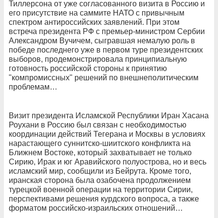
Тиллерсона от уже согласованного визита в Россию и
его присутствие на саммите НАТО с привычным
спектром антироссийских заявлений. При этом
встреча президента РФ с премьер-министром Сербии
Александром Вучичем, сыгравшая немалую роль в
победе последнего уже в первом туре президентских
выборов, продемонстрировала принципиальную
готовность российской стороны к принятию
"компромиссных" решений по внешнеполитическим
проблемам…
Визит президента Исламской Республики Иран Хасана
Роухани в Россию был связан с необходимостью
координации действий Тегерана и Москвы в условиях
нарастающего суннитско-шиитского конфликта на
Ближнем Востоке, который захватывает не только
Сирию, Ирак и юг Аравийского полуострова, но и весь
исламский мир, сообщили из Бейрута. Кроме того,
иранская сторона была озабочена продолжением
турецкой военной операции на территории Сирии,
перспективами решения курдского вопроса, а также
форматом российско-израильских отношений…