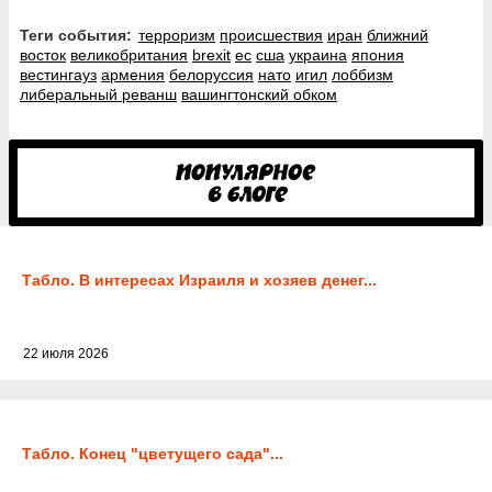
Теги события:
терроризм
происшествия
иран
ближний
восток
великобритания
brexit
ес
сша
украина
япония
вестингауз
армения
белоруссия
нато
игил
лоббизм
либеральный реванш
вашингтонский обком
Табло. В интересах Израиля и хозяев денег...
22 июля 2026
Табло. Конец "цветущего сада"...