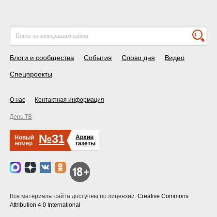
Блоги и сообщества
События
Слово дня
Видео
Спецпроекты
О нас
Контактная информация
День ТВ
№31
Архив
Новый
номер
газеты
Все материалы сайта доступны по лицензии:
Creative Commons
Attribution 4.0 International