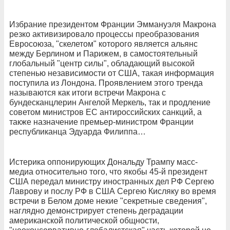
Избрание президентом Франции Эммануэля Макрона
резко активизировало процессы преобразования
Евросоюза, "скелетом" которого является альянс
между Берлином и Парижем, в самостоятельный
глобальный "центр силы", обладающий высокой
степенью независимости от США, такая информация
поступила из Лондона. Проявлением этого тренда
называются как итоги встречи Макрона с
бундесканцлерин Ангелой Меркель, так и продление
советом министров ЕС антироссийских санкций, а
также назначение премьер-министром Франции
республиканца Эдуарда Филиппа…
Истерика оппонирующих Дональду Трампу масс-
медиа относительно того, что якобы 45-й президент
США передал министру иностранных дел РФ Сергею
Лаврову и послу РФ в США Сергею Кисляку во время
встречи в Белом доме некие "секретные сведения",
наглядно демонстрирует степень деградации
американской политической общности,