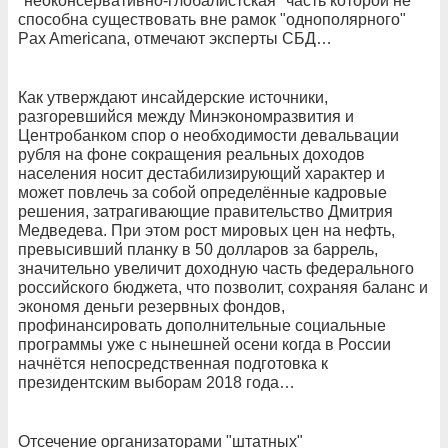
"неоконсервативно-глобалистская" часть которой не
способна существовать вне рамок "однополярного"
Pax Americana, отмечают эксперты СБД…
Как утверждают инсайдерские источники,
разгоревшийся между Мин­экономразвития и
Центробанком спор о необходимости девальвации
рубля на фоне сокращения реальных доходов
населения носит дестабилизирующий характер и
может повлечь за собой определённые кадровые
решения, затрагивающие правительство Дмитрия
Медведева. При этом рост мировых цен на нефть,
превысивший планку в 50 долларов за баррель,
значительно увеличит доходную часть федерального
российского бюджета, что позволит, сохраняя баланс и
экономя деньги резервных фондов,
профинансировать дополнительные социальные
программы уже с нынешней осени когда в России
начнётся непосредственная подготовка к
президентским выборам 2018 года…
Отсечение организаторами "штатных"