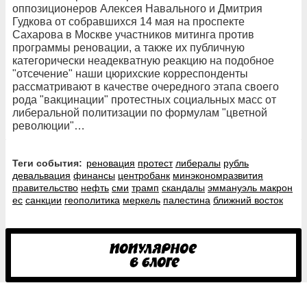
оппозиционеров Алексея Навального и Дмитрия
Гудкова от собравшихся 14 мая на проспекте
Сахарова в Москве участников митинга против
программы реновации, а также их публичную
категорически неадекватную реакцию на подобное
"отсечение" наши цюрихские корреспонденты
рассматривают в качестве очередного этапа своего
рода "вакцинации" протестных социальных масс от
либеральной политизации по формулам "цветной
революции"…
Теги события:
реновация
протест
либералы
рубль
девальвация
финансы
центробанк
минэкономразвития
правительство
нефть
сми
трамп
скандалы
эммануэль макрон
ес
санкции
геополитика
меркель
палестина
ближний восток