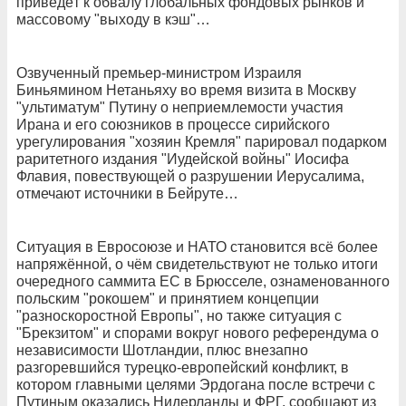
приведёт к обвалу глобальных фондовых рынков и
массовому "выходу в кэш"…
Озвученный премьер-министром Израиля
Биньямином Нетаньяху во время визита в Москву
"ультиматум" Путину о неприемлемости участия
Ирана и его союзников в процессе сирийского
урегулирования "хозяин Кремля" парировал подарком
раритетного издания "Иудейской войны" Иосифа
Флавия, повествующей о разрушении Иерусалима,
отмечают источники в Бейруте…
Ситуация в Евросоюзе и НАТО становится всё более
напряжённой, о чём свидетельствуют не только итоги
очередного саммита ЕС в Брюсселе, ознаменованного
польским "рокошем" и принятием концепции
"разноскоростной Европы", но также ситуация с
"Брекзитом" и спорами вокруг нового референдума о
независимости Шотландии, плюс внезапно
разгоревшийся турецко-европейский конфликт, в
котором главными целями Эрдогана после встречи с
Путиным оказались Нидерланды и ФРГ, сообщают из