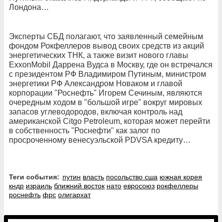
Лондона…
Эксперты СБД полагают, что заявленный семейным
фондом Рокфеллеров вывод своих средств из акций
энергетических ТНК, а также визит нового главы
ExxonMobil Даррена Вудса в Москву, где он встречался
с президентом РФ Владимиром Путиным, министром
энергетики РФ Александром Новаком и главой
корпорации "Роснефть" Игорем Сечиным, являются
очередным ходом в "большой игре" вокруг мировых
запасов углеводородов, включая контроль над
американской Citgo Petroleum, которая может перейти
в собственность "Роснефти" как залог по
просроченному венесуэльской PDVSA кредиту…
Теги события:
путин
власть
посольство сша
южная корея
кндр
израиль
ближний восток
нато
евросоюз
рокфеллеры
роснефть
фрс
олигархат