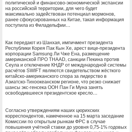
политической и финансово-экономической экспансии
на российской территории, для чего будет
максимально задействован потенциал мормонов,
ранее сфокусированных на Китае, такая информация
поступила из Филадельфии…
Как передают из Шанхая, импичмент президента
Республики Корея Пак Кын Хе, арест вице-президента
корпорации Samsung Ли Чже Ена, размещение
американской ПРО THAAD, санкции Пекина против
Сеула и отключение КНДР от международной системы
расчётов SWIFT являются свидетельством жёсткого
китайско-американского спора за лидерство в
Азиатско-Тихоокеанском регионе, что резко снижает
шансы экс-генсека ООН Пан Ги Муна занять
освободившееся президентское кресло…
Согласно утверждениям наших цюрихских
корреспондентов, намеченное на 15 марта заседание
Комиссии по открытым рынкам ФРС в случае
повышения учётной ставки до уровня 0,75-1% годовых