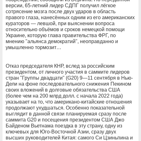
версии, 65-летний лидер СДПГ получил лёгкое
сотрясение мозга после двух ударов в область
правого глаза, нанесённых одним из его американских
кураторов — левшой, при выяснении вопроса
относительно объёмов и сроков немецкой помощи
Украине, которую глава правительства ФРГ, по
мнению "альянса демократий", неоправданно и
умышленно тормозит…
Отказ председателя КНР, вслед за российским
президентом, от личного участия в саммите лидеров
стран "Группы двадцати" (G20) 9—11 сентября в Нью-
Дели на фоне последовательного снижения Пекином
своих вложений в долговые обязательства США
(более чем на 200 млрд долл. с начала 2022 года)
указывает на то, что американо-китайские отношения
продолжают ухудшаться. Особенно показательной
выглядит в данной связи планируемая сразу после
саммита G20 и посещения президентом США Джо
Байденом Вьетнама поездка в эту страну, одну из
ключевых для Юго-Восточной Азии, сразу двух
высших руководителей Китая: самого Си Цзиньпина и