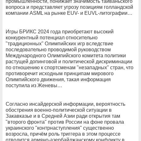
промышленности, понижает значимость тайваньского
вопроса и представляет угрозу позициям голландской
компании ASML на рынке EUV- и EUVL-литографии…
Игры БРИКС 2024 года приобретают высокий
конкурентный потенциал относительно
"традиционных" Олимпийских игр вследствие
последовательно проводимой руководством
Международного Олимпийского комитета политики
растущей допинговой и политической дискриминации
по отношению к спортсменам "незападных" стран, что
противоречит исходным принципам мирового
Олимпийского движения, такая информация
поступила из Женевы…
Согласно инсайдерской информации, вероятность
обострения военно-политической ситуации в
Закавказье и в Средней Азии ради открытия там
"второго фронта" против России на фоне провала
украинского "контрнаступления" существенно
возросла, причём роль триггера в этом процессе
отводится армяно-азербайджанскому конфликту в