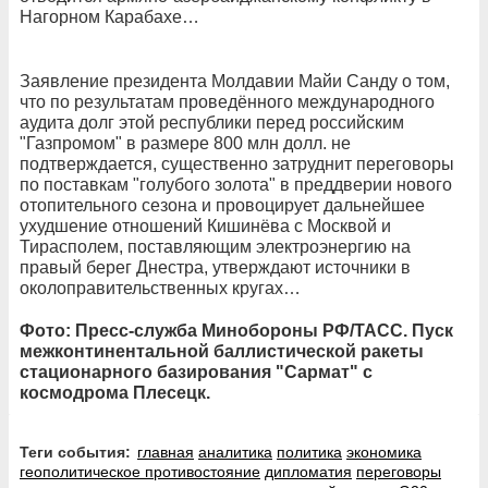
Нагорном Карабахе…
Заявление президента Молдавии Майи Санду о том,
что по результатам проведённого международного
аудита долг этой республики перед российским
"Газпромом" в размере 800 млн долл. не
подтверждается, существенно затруднит переговоры
по поставкам "голубого золота" в преддверии нового
отопительного сезона и провоцирует дальнейшее
ухудшение отношений Кишинёва с Москвой и
Тирасполем, поставляющим электроэнергию на
правый берег Днестра, утверждают источники в
околоправительственных кругах…
Фото: Пресс-служба Минобороны РФ/ТАСС. Пуск
межконтинентальной баллистической ракеты
стационарного базирования "Сармат" с
космодрома Плесецк.
Теги события:
главная
аналитика
политика
экономика
геополитическое противостояние
дипломатия
переговоры