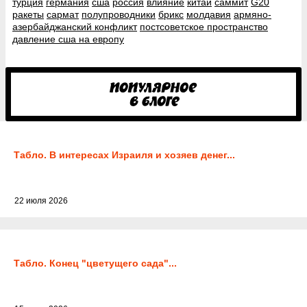
турция
германия
сша
россия
влияние
китай
саммит
G20
ракеты
сармат
полупроводники
брикс
молдавия
армяно-
азербайджанский конфликт
постсоветское пространство
давление сша на европу
Табло. В интересах Израиля и хозяев денег...
22 июля 2026
Табло. Конец "цветущего сада"...