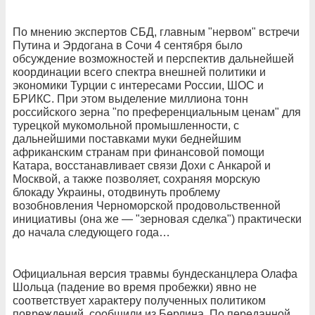
По мнению экспертов СБД, главным "нервом" встречи
Путина и Эрдогана в Сочи 4 сентября было
обсуждение возможностей и перспектив дальнейшей
координации всего спектра внешней политики и
экономики Турции с интересами России, ШОС и
БРИКС. При этом выделение миллиона тонн
российского зерна "по преференциальным ценам" для
турецкой мукомольной промышленности, с
дальнейшими поставками муки беднейшим
африканским странам при финансовой помощи
Катара, восстанавливает связи Дохи с Анкарой и
Москвой, а также позволяет, сохраняя морскую
блокаду Украины, отодвинуть проблему
возобновления Черноморской продовольственной
инициативы (она же — "зерновая сделка") практически
до начала следующего года…
Официальная версия травмы бундесканцлера Олафа
Шольца (падение во время пробежки) явно не
соответствует характеру полученных политиком
повреждений, сообщили из Берлина. По переданной