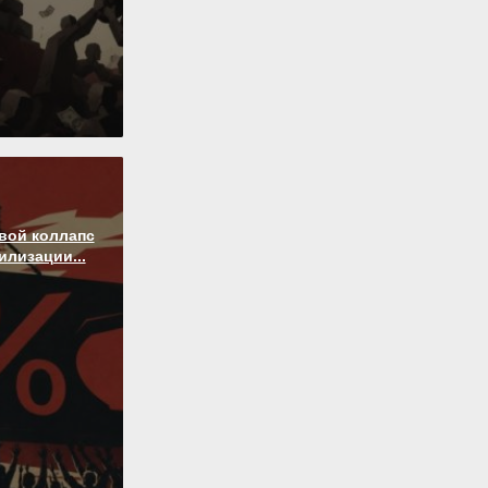
вой коллапс
лизации...