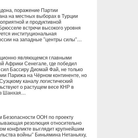
ндона, поражение Партии
ана на местных выборах в Турции
гоприятной и продуктивной
 Брюсселе встречи высокого уровня
ется институциональная
оссии на западные "центры силы"…
диционно являющемся главными
й Африки Сенегале, где победил
 сил Бассиру Диомай Фай, не только
ии Парижа на Чёрном континенте, но
Суэцкому каналу логистический
льствуют о растущем весе КНР в
из Шанхая…
м Безопасности ООН по проекту
язывающая резолюция относительно
ком конфликте выглядит крупнейшим
льства войны" Биньямина Нетаньяху,