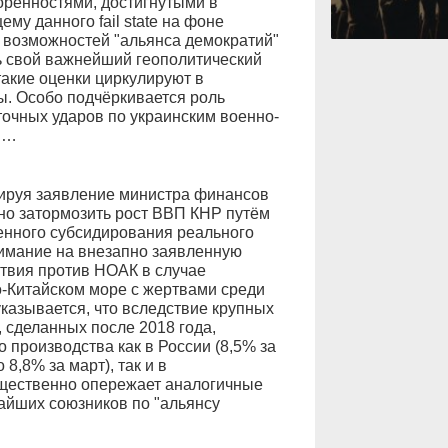
орённостями, достигнутыми в
му данного fail state на фоне
 возможностей "альянса демократий"
ь свой важнейший геополитический
такие оценки циркулируют в
ы. Особо подчёркивается роль
очных ударов по украинским военно-
м…
ируя заявление министра финансов
о затормозить рост ВВП КНР путём
енного субсидирования реального
нимание на внезапно заявленную
твия против НОАК в случае
-Китайском море с жертвами среди
казывается, что вследствие крупных
 сделанных после 2018 года,
производства как в России (8,5% за
8,8% за март), так и в
щественно опережает аналогичные
айших союзников по "альянсу