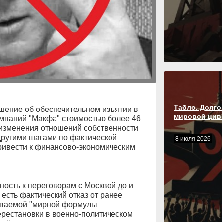
Табло. Долго
ение об обеспечительном изъятии в
мировой циви
омпаний "Макфа" стоимостью более 46
изменения отношений собственности
 другими шагами по фактической
8 июля 2026
привести к финансово-экономическим
ность к переговорам с Москвой до и
 есть фактический отказ от ранее
ываемой "мирной формулы
ерестановки в военно-политическом