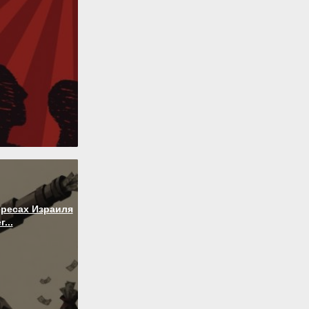
ересах Израиля
...