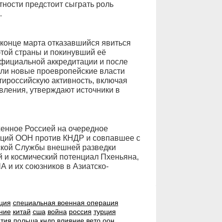
тности предстоит сыграть роль
…
конце марта отказавшийся явиться
той страны и покинувший её
официальной аккредитации и после
сли новые проевропейские власти
ироссийскую активность, включая
ления, утверж­дают источники в
женное Россией на очередное
кций ООН против КНДР и совпавшее с
йской Службы внешней разведки
 и космический потенциал Пхеньяна,
А и их союзников в Азиатско-
ция
специальная военная операция
ние
китай
сша
война
россия
турция
тия
польша
кндр
влияние
вето
оон