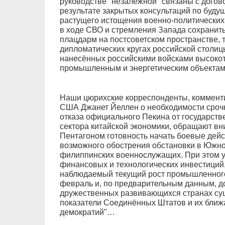
руководстве "незалежной" связаны с догов
результате закрытых консультаций по будуще
растущего истощения военно-политических
в ходе СВО и стремления Запада сохранит
плацдарм на постсоветском пространстве, 
дипломатических кругах российской столиц
нанесённых российскими войсками высокот
промышленным и энергетическим объекта
Наши цюрихские корреспонденты, коммент
США Джанет Йеллен о необходимости срочн
отказа официального Пекина от государств
сектора китайской экономики, обращают в
Пентагоном готовность начать боевые дейс
возможного обострения обстановки в Южно
филиппинских военнослужащих. При этом у
финансовых и технологических инвестиций,
наблюдаемый текущий рост промышленного 
февраль и, по предварительным данным, до 
дружественных развивающихся странах су
показатели Соединённых Штатов и их ближ
демократий"…