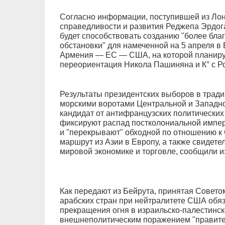
Согласно информации, поступившей из Ло
справедливости и развития Реджепа Эрдог
будет способствовать созданию "более бла
обстановки" для намеченной на 5 апреля в
Армения — ЕС — США, на которой планиру
переориентация Никола Пашиняна и К° с Р
Результаты президентских выборов в тра
морскими воротами Центральной и Западно
кандидат от антифранцузских политических
фиксируют распад постколониальной импер
и "перекрывают" обходной по отношению к 
маршрут из Азии в Европу, а также свидете
мировой экономике и торговле, сообщили 
Как передают из Бейрута, принятая Совето
арабских стран при нейтралитете США об
прекращения огня в израильско-палестинс
внешнеполитическим поражением "правите