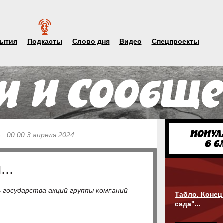
ытия
Подкасты
Слово дня
Видео
Спецпроекты
ь
00:00 3 апреля 2024
..
 государства акций группы компаний
Табло. Конец
сада"...