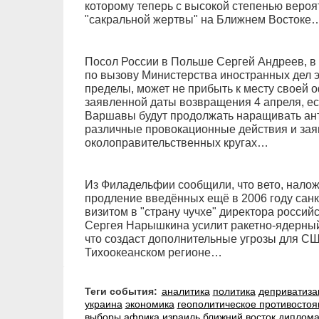
которому теперь с высокой степенью вероя
"сакральной жертвы" на Ближнем Востоке
Посол России в Польше Сергей Андреев, в 
по вызову Министерства иностранных дел э
пределы, может не прибыть к месту своей 
заявленной даты возвращения 4 апреля, е
Варшавы будут продолжать наращивать ант
различные провокационные действия и заяв
околоправительственных кругах…
Из Филадельфии сообщили, что вето, нало
продление введённых ещё в 2006 году сан
визитом в "страну чучхе" директора росси
Сергея Нарышкина усилит ракетно-ядерный
что создаст дополнительные угрозы для СШ
Тихоокеанском регионе…
Теги события:
аналитика
политика
деприватиза
украина
экономика
геополитическое противостоя
выборы
африка
израиль
ближний восток
диплома