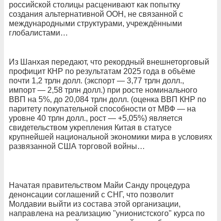
российской столицы расценивают как попытку
создания альтернативной ООН, не связанной с
международными структурами, учреждёнными
глобалистами…
Из Шанхая передают, что рекордный внешнеторговый
профицит КНР по результатам 2025 года в объёме
почти 1,2 трлн долл. (экспорт — 3,77 трлн долл.,
импорт — 2,58 трлн долл.) при росте номинального
ВВП на 5%, до 20,084 трлн долл. (оценка ВВП КНР по
паритету покупательной способности от МВФ — на
уровне 40 трлн долл., рост — +5,05%) является
свидетельством укрепления Китая в статусе
крупнейшей национальной экономики мира в условиях
развязанной США торговой войны…
Начатая правительством Майи Санду процедура
денонсации соглашений с СНГ, что позволит
Молдавии выйти из состава этой организации,
направлена на реализацию "унионистского" курса по