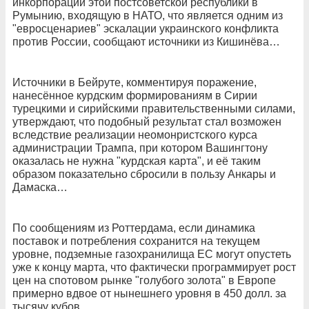
инкорпорации этой постсоветской республики в
Румынию, входящую в НАТО, что является одним из
"евросценариев" эскалации украинского конфликта
против России, сообщают источники из Кишинёва…
Источники в Бейруте, комментируя поражение,
нанесённое курдским формированиям в Сирии
турецкими и сирийскими правительственными силами,
утверждают, что подобный результат стал возможен
вследствие реализации неомонристского курса
администрации Трампа, при котором Вашингтону
оказалась не нужна "курдская карта", и её таким
образом показательно сбросили в пользу Анкары и
Дамаска…
По сообщениям из Роттердама, если динамика
поставок и потребления сохранится на текущем
уровне, подземные газохранилища ЕС могут опустеть
уже к концу марта, что фактически программирует рост
цен на спотовом рынке "голубого золота" в Европе
примерно вдвое от нынешнего уровня в 450 долл. за
тысячу кубов…