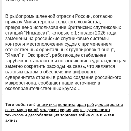
В рыбопромышленной отрасли России, согласно
приказу Министерства сельского хозяйства,
прекращено использование британских спутниковых
станций "Инмарсат", которые с 1 января 2026 года
заменены на российские спутниковые системы
контроля местоположения судов с применением
отечественных орбитальных группировок "Гонец",
"Ямал" и "Экспресс", работающие стабильнее
зарубежных аналогов и позволяющие судовладельцам
заметно сократить расходы на связь, что является
важным шагом в обеспечении цифрового
суверенитета страны в рамках создания российского
макрорегиона, сообщают наши источники в
околоправительственных кругах…
Теги события:
аналитика
политика
иран
рэб
доллар
золото
совет мира
китай
молдавия
сирия
иск
газ
суверенитет
технологии
деглобализация
торговая война сша и китая
активы