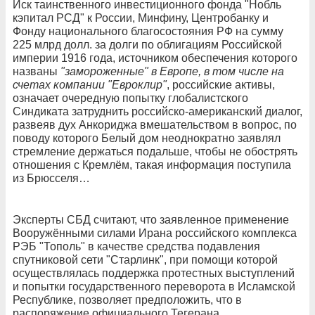
Иск таинственного инвестиционного фонда "Нобль
кэпитал РСД" к России, Минфину, Центробанку и
Фонду национального благосостояния РФ на сумму
225 млрд долл. за долги по облигациям Российской
империи 1916 года, источником обеспечения которого
названы
"замороженные" в Европе, в том числе на
счетах компании "Евроклир"
, российские активы,
означает очередную попытку глобалистского
Синдиката затруднить российско-американский диалог,
развеяв дух Анкориджа вмешательством в вопрос, по
поводу которого Белый дом неоднократно заявлял
стремление держаться подальше, чтобы не обострять
отношения с Кремлём, такая информация поступила
из Брюсселя…
Эксперты СБД считают, что заявленное применение
Вооружёнными силами Ирана российского комплекса
РЭБ "Тополь" в качестве средства подавления
спутниковой сети "Старлинк", при помощи которой
осуществлялась поддержка протестных выступлений
и попытки государственного переворота в Исламской
Республике, позволяет предположить, что в
распоряжение официального Тегерана