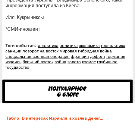
информация поступила из Киева…
Илл. Кукрыниксы
*СМИ-иноагент
Теги события:
аналитика
политика
экономика
геополитика
санкции
поворот на восток
мировая гибридная война
специальная военная операция
франция
дефолт
германия
израиль
ближний восток
война
золото
космос
глубинное
государство
Табло. В интересах Израиля и хозяев денег...