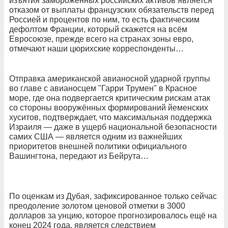
изъятия замороженных российских активов является
отказом от выплаты французских обязательств перед
Россией и процентов по ним, то есть фактическим
дефолтом Франции, который скажется на всём
Евросоюзе, прежде всего на странах зоны евро,
отмечают наши цюрихские корреспонденты…
Отправка американской авианосной ударной группы
во главе с авианосцем "Гарри Трумен" в Красное
море, где она подвергается критическим рискам атак
со стороны вооружённых формирований йеменских
хуситов, подтверждает, что максимальная поддержка
Израиля — даже в ущерб национальной безопасности
самих США — является одним из важнейших
приоритетов внешней политики официального
Вашингтона, передают из Бейрута…
По оценкам из Дубая, зафиксированное только сейчас
преодоление золотом ценовой отметки в 3000
долларов за унцию, которое прогнозировалось ещё на
конец 2024 года, является следствием