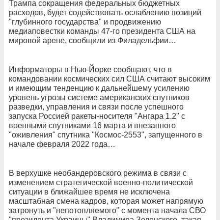
Трампа сокращения федеральных бюджетных
расходов, будет содействовать ослаблению позиций
"глубинного государства" и продвижению
медиаповестки команды 47-го президента США на
мировой арене, сообщили из Филадельфии…
Информаторы в Нью-Йорке сообщают, что в
командовании космических сил США считают высоким
и имеющим тенденцию к дальнейшему усилению
уровень угрозы системе американских спутников
разведки, управления и связи после успешного
запуска Россией ракеты-носителя "Ангара 1.2" с
военными спутниками 16 марта и внезапного
"оживления" спутника "Космос-2553", запущенного в
начале февраля 2022 года…
В верхушке необандеровского режима в связи с
изменением стратегической военно-политической
ситуации в ближайшее время не исключена
масштабная смена кадров, которая может напрямую
затронуть и "непотопляемого" с момента начала СВО
"президента Украины" Владимира Зеленского, такая