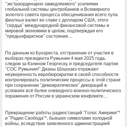
"экстраординарно замедляемого" усилиями
глобальной системы центробанков и Всемирного
золотого совета процесса обесценивания всего пула
фиатных валют во главе с долларом США, этого
"сердца" международной финансовой системы и
мировой экономики в целом, подтверждая его
"предынфарктное" состояние…
По данным из Бухареста, отстранение от участия в
выборах президента Румынии 4 мая 2025 года,
следом за Кэлином Георгеску, и председателя партии
"СОС Румыния!" Дианы Шошоакэ отражают
неуверенность евробюрократии в своей способности
контролировать политические процессы в этой стране
при сохранении "демократических" декораций в
условиях всё более очевидного военно-политического
поражения от России в украинском конфликте…
Прекращение работы радиостанций "Голос Америки"*
и "Радио Свобода"*, бывших символами холодной
войны, вследствие заявленного администрацией