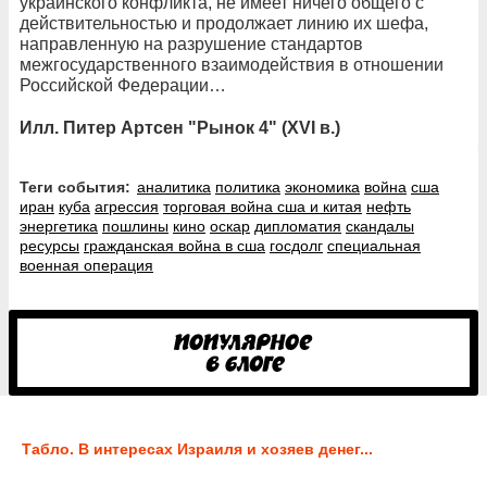
украинского конфликта, не имеет ничего общего с
действительностью и продолжает линию их шефа,
направленную на разрушение стандартов
межгосударственного взаимодействия в отношении
Российской Федерации…
Илл. Питер Артсен "Рынок 4" (XVI в.)
Теги события:
аналитика
политика
экономика
война
сша
иран
куба
агрессия
торговая война сша и китая
нефть
энергетика
пошлины
кино
оскар
дипломатия
скандалы
ресурсы
гражданская война в сша
госдолг
специальная
военная операция
Табло. В интересах Израиля и хозяев денег...