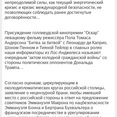
непреодолимой силы, как текущий энергетический
кризис и кризис международной безопасности, не
позволяющих соблюдать ранее достигнутые
договорённости…
Присуждение голливудской кинопремии "Оскар"
левацкому фильму режиссёра Пола Томаса
Андерсона "Битва за битвой" с Леонардо ди Каприо,
Шоном Пенном и Тияной Тейлор в главных ролях
наши информаторы из Лос-Анджелеса называют
очередным "актом холодной гражданской войны" со
стороны политических оппонентов Дональда
Трампа…
Согласно оценкам, циркулирующим в
околодипломатических кругах российской столицы,
заявление о нецензурной брани, якобы имевшей
место с российской стороны в ответ на предложение
советников Эммануэля Макрона по нацбезопасности
Эммануэля Бонна и Бертрана Бухвальтера о
французском посредничестве в урегулировании