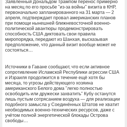
Заявленный Дональдом Трампом перенос примерно
на месяц по его просьбе "из-за вой­ны" визита в КНР,
первоначально запланированного на 31 марта — 2
апреля, подтверждает провал американских планов
при помощи нынешней ближневосточной военно-
политической авантюры продемонстрировать
способность США диктовать свои правила
миропорядка, передают из Шанхая, высказывая
предположение, что данный визит вообще может не
состояться…
Источники в Гаване сообщают, что если активное
сопротивление Исламской Республики агрессии США
и Израиля продолжится в течение ещё хотя бы
месяца, то угрозы действующего хозяина
американского Белого дома "легко полностью
освободить или дружески захватить" Кубу останутся
лишь пустым сотрясанием воздуха — для реализации
подобного замысла у Соединённых Штатов не хватит
необходимых военно-технических ресурсов, даже с
учётом полной энергетической блокады Острова
свободы…