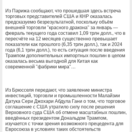
Из Парижа сообщают, что прошедшая здесь встреча
торговых представителей США и КНР оказалась
предсказуемо безрезультатной, поскольку объём
внешней торговли "красного дракона" за январь —
февраль текущего года составил 1,09 трлн долл., что в
пересчёте на 12 месяцев существенно превышает
показатели как прошлого (6,35 трлн долл.), так и 2024
года (6,1 трлн долл.), то есть ситуация после введения
Трампом дополнительных импортных пошлин в целом
оказалась весьма выгодной для Китая как
современной "фабрики мира"…
Из Брюсселя передают, что заявление министра
инвестиций, торговли и промышленности Малайзии
Датука Сери Джохари Абдула Гани о том, что торговое
соглашение с США утратило силу после решения
Верховного суда США об отмене масштабных пошлин,
введённых президентом Дональдом Трампом,
изучается с точки зрения возможного прецедента для
Евросоюза в условиях таких обстоятельств