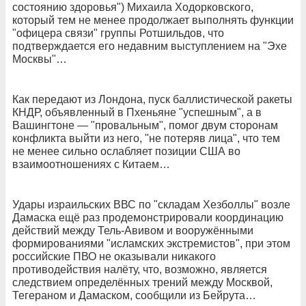
состоянию здоровья") Михаила Ходорковского,
который тем не менее продолжает выполнять функции
"офицера связи" группы Ротшильдов, что
подтверждается его недавним выступлением на "Эхе
Москвы"…
Как передают из Лондона, пуск баллистической ракеты
КНДР, объявленный в Пхеньяне "успешным", а в
Вашингтоне — "провальным", помог двум сторонам
конфликта выйти из него, "не потеряв лица", что тем
не менее сильно ослабляет позиции США во
взаимоотношениях с Китаем…
Удары израильских ВВС по "складам Хезболлы" возле
Дамаска ещё раз продемонстрировали координацию
действий между Тель-Авивом и вооружёнными
формированиями "исламских экстремистов", при этом
российские ПВО не оказывали никакого
противодействия налёту, что, возможно, является
следствием определённых трений между Москвой,
Тегераном и Дамаском, сообщили из Бейрута…