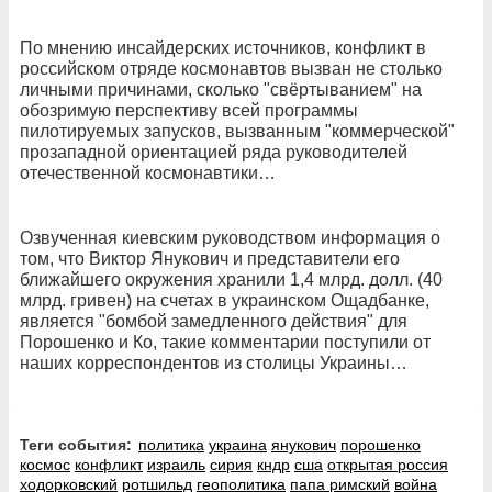
По мнению инсайдерских источников, конфликт в
российском отряде космонавтов вызван не столько
личными причинами, сколько "свёртыванием" на
обозримую перспективу всей программы
пилотируемых запусков, вызванным "коммерческой"
прозападной ориентацией ряда руководителей
отечественной космонавтики…
Озвученная киевским руководством информация о
том, что Виктор Янукович и представители его
ближайшего окружения хранили 1,4 млрд. долл. (40
млрд. гривен) на счетах в украинском Ощадбанке,
является "бомбой замедленного действия" для
Порошенко и Ко, такие комментарии поступили от
наших корреспондентов из столицы Украины…
Теги события:
политика
украина
янукович
порошенко
космос
конфликт
израиль
сирия
кндр
сша
открытая россия
ходорковский
ротшильд
геополитика
папа римский
война