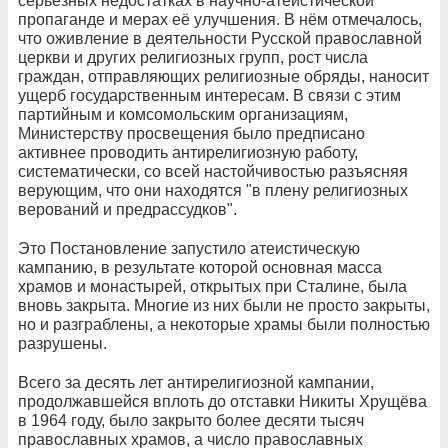
серьёзных недостатках в научно-атеистической
пропаганде и мерах её улучшения. В нём отмечалось,
что оживление в деятельности Русской православной
церкви и других религиозных групп, рост числа
граждан, отправляющих религиозные обряды, наносит
ущерб государственным интересам. В связи с этим
партийным и комсомольским организациям,
Министерству просвещения было предписано
активнее проводить антирелигиозную работу,
систематически, со всей настойчивостью разъясняя
верующим, что они находятся "в плену религиозных
верований и предрассудков".
Это Постановление запустило атеистическую
кампанию, в результате которой основная масса
храмов и монастырей, открытых при Сталине, была
вновь закрыта. Многие из них были не просто закрыты,
но и разграблены, а некоторые храмы были полностью
разрушены.
Всего за десять лет антирелигиозной кампании,
продолжавшейся вплоть до отставки Никиты Хрущёва
в 1964 году, было закрыто более десяти тысяч
православных храмов, а число православных