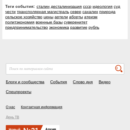
Теги события:
сталин
десталинизация
ссср
идеология
суд
чести
трансполярная магистраль
север
сахалин
природа
сельское хозяйство
цены
артели
аборты
атеизм
политэкономия
военные базы
суверенитет
предпринимательство
экономика
развитие
рубль
Блоги и сообщества
События
Слово дня
Видео
Спецпроекты
О нас
Контактная информация
День ТВ
Архив
Новый