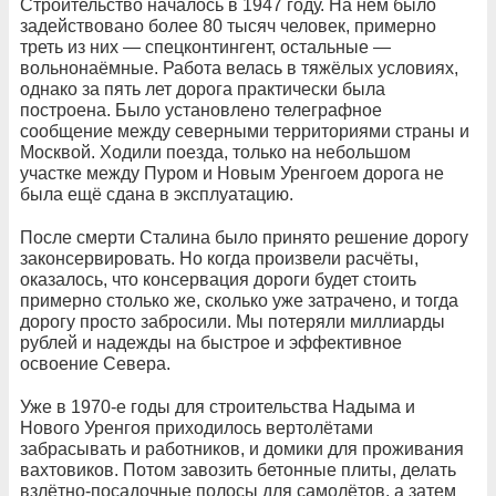
Строительство началось в 1947 году. На нём было
задействовано более 80 тысяч человек, примерно
треть из них — спецконтингент, остальные —
вольнонаёмные. Работа велась в тяжёлых условиях,
однако за пять лет дорога практически была
построена. Было установлено телеграфное
сообщение между северными территориями страны и
Москвой. Ходили поезда, только на небольшом
участке между Пуром и Новым Уренгоем дорога не
была ещё сдана в эксплуатацию.
После смерти Сталина было принято решение дорогу
законсервировать. Но когда произвели расчёты,
оказалось, что консервация дороги будет стоить
примерно столько же, сколько уже затрачено, и тогда
дорогу просто забросили. Мы потеряли миллиарды
рублей и надежды на быстрое и эффективное
освоение Севера.
Уже в 1970-е годы для строительства Надыма и
Нового Уренгоя приходилось вертолётами
забрасывать и работников, и домики для проживания
вахтовиков. Потом завозить бетонные плиты, делать
взлётно-посадочные полосы для самолётов, а затем