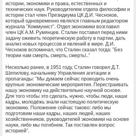
истории, экономики и права, естественных и
технических наук. Руководителем отдела философии и
истории стал член Президиума ЦК Д.И. Чесноков,
который одновременно являлся главным редактором
журнала "Коммунист". Отдел экономики возглавил
член ЦК А.М. Румянцев. Сталин поставил перед ними
задачу оживить теоретическую работу в партии, дать
анализ новых процессов и явлений в мире. Д.И.
Чесноков вспоминал, что Сталин сказал тогда: "Без
теории нам смерть, смерть, смерть!.."
Несколько ранее, в 1951 году, Сталин говорил Д.Т.
Шепилову, начальнику Управления агитации и
пропаганды: "Мы думаем сейчас проводить очень
крупные экономические мероприятия. Перестраивать
нашу экономику на действительно научной основе.
Для того чтобы это сделать, нужно, чтобы люди, наши
кадры, молодёжь знали настоящую политическую
экономию. Положение сейчас таково: либо мы
подготовим наши кадры, наших людей, наших
хозяйственников, руководителей экономики на основе
науки, либо мы погибнем. Так поставлен вопрос
историей".