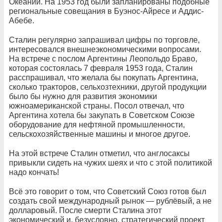
Океании. На 1953 год были запланированы подобные
региональные совещания в Буэнос-Айресе и Аддис-
Абебе.
Сталин регулярно запрашивал цифры по торговле,
интересовался внешнеэкономическими вопросами.
На встрече с послом Аргентины Леопольдо Браво,
которая состоялась 7 февраля 1953 года, Сталин
расспрашивал, что желала бы покупать Аргентина,
сколько тракторов, сельхозтехники, другой продукции
было бы нужно для развития экономики
южноамериканской страны. Посол отвечал, что
Аргентина хотела бы закупать в Советском Союзе
оборудование для нефтяной промышленности,
сельскохозяйственные машины и многое другое.
На этой встрече Сталин отметил, что англосаксы
привыкли сидеть на чужих шеях и что с этой политикой
надо кончать!
Всё это говорит о том, что Советский Союз готов был
создать свой международный рынок — рублёвый, а не
долларовый. После смерти Сталина этот
экономический и, безусловно, стратегический проект