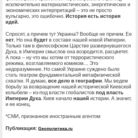
исключительно материалистических, энергетических и
экономических интерпретаций – это не просто
вульгарно, это ошибочно.
История есть история
идей.
Спросят, а причем тут Украина? Вообще не причем. Ее
нет
. Но она
будет
в составе нашей новой Империи.
Только там в философском Царстве развернувшегося
Духа, в Империи смыслов она возродится, расцветет.
А пока -- ну что мы хотим от террористического
режима, возглавляемого комиком… Это
недоразумение. Но самой Украине суждено было
стать театром фундаментальной метафизической
схватки. Я думаю,
все дело в географии
. Мы ведем
борьбу за возвращение нашей исторической Киевской
колыбели – из-под власти глобалистов
под власть
Империи Духа
. Киев начало
нашей
истории. А значит,
и ее конец.
*СМИ, признанное иностранным агентом
Публикация:
Geoполитика.ru