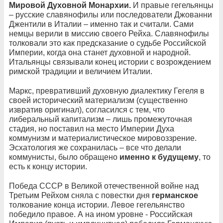
Мировой Духовной Монархии.
И правые гегельянцы
– русские славянофилы или последователи Джованни
Джентили в Италии – именно так и считали. Сами
немцы верили в миссию своего Рейха. Славянофилы
толковали это как предсказание о судьбе Российской
Империи, когда она станет духовной и народной.
Итальянцы связывали конец истории с возрождением
римской традиции и величием Италии.
Маркс, превративший духовную диалектику Гегеля в
своей исторический материализм (существенно
извратив оригинал), согласился с тем, что
либеральный капитализм – лишь промежуточная
стадия, но поставил на место Империи Духа
коммунизм и материалистическое мировоззрение.
Эсхатология же сохранилась – все что делали
коммунисты, было обращено
именно к будущему
, то
есть к концу истории.
Победа СССР в Великой отечественной войне над
Третьим Рейхом сняла с повестки дня
германское
толкование конца истории. Левое гегельянство
победило правое. А на ином уровне - Российская