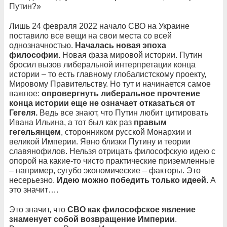
Путин?»
Лишь 24 февраля 2022 начало СВО на Украине
поставило все вещи на свои места со всей
однозначностью.
Началась новая эпоха
философии.
Новая фаза мировой истории. Путин
бросил вызов либеральной интерпретации конца
истории – то есть главному глобалистскому проекту,
Мировому Правительству. Но тут и начинается самое
важное:
опровергнуть либеральное прочтение
конца истории еще не означает отказаться от
Гегеля.
Ведь все знают, что Путин любит цитировать
Ивана Ильина, а тот был как раз
правым
гегельянцем
, сторонником русской Монархии и
великой Империи. Явно близки Путину и теории
славянофилов. Нельзя отрицать философскую идею с
опорой на какие-то чисто практические приземленные
– например, сугубо экономические – факторы. Это
несерьезно.
Идею можно победить только идеей.
А
это значит….
Это значит, что
СВО как философское явление
знаменует собой возвращение Империи
.