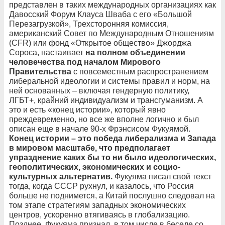
представлен в таких международных организациях как
Давосский Форум Клауса Шваба с его «Большой
Перезагрузкой», Трехсторонняя комиссия,
американский Совет по Международным Отношениям
(CFR) или фонд «Открытое общество» Джорджа
Сороса, настаивает
на полном объединении
человечества под началом Мирового
Правительства
с повсеместным распространением
либеральной идеологии и системы правил и норм, на
ней основанных – включая гендерную политику,
ЛГБТ+, крайний индивидуализм и трансгуманизм. А
это и есть «конец истории», который явно
преждевременно, но все же вполне логично и был
описан еще в начале 90-х Фрэнсисом Фукуямой.
Конец истории – это победа либерализма и Запада
в мировом масштабе, что предполагает
упразднение каких бы то ни было идеологических,
геополитических, экономических и социо-
культурных альтернатив.
Фукуяма писал свой текст
тогда, когда СССР рухнул, и казалось, что Россия
больше не поднимется, а Китай послушно следовал на
том этапе стратегиям западных экономических
центров, ускоренно втягиваясь в глобализацию.
Позднее, Фукуяма признал, в том числе в беседе со