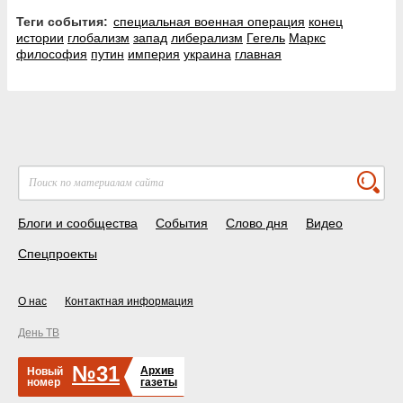
Теги события:
специальная военная операция
конец
истории
глобализм
запад
либерализм
Гегель
Маркс
философия
путин
империя
украина
главная
Блоги и сообщества
События
Слово дня
Видео
Спецпроекты
О нас
Контактная информация
День ТВ
№31
Архив
Новый
номер
газеты