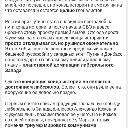
мной, что поспешил, но конец истории не смотря ни на
что оставался и остается
целью
глобалистов.
Россия при Путине стала очевидной преградой на
пути конца истории, а после начала СВО и вовсе
бросила этому проекту прямой вызов. Отсюда ярость
Фукуямы: на его глазах проект конца истории
не
просто откладывался, но рушился окончательно
.
Это же объясняет бешенство и предельный накал
бешеной русофобии у западных элит. Путин и Донбасс
нанесли удар по глобальному цивилизационному
плану –
планетарной доминации либерального
Запада
.
Однако
концепция конца истории не является
достоянием либералов.
Более того, они взяли ее на
вооружение ее довольно поздно.
Первым внятно описал грядущую глобальную победу
либерального Запада философ Александр Кожев, а
Фукуяма лишь позаимствовал её у него. Но и Кожев,
со своей стороны, почерпнул её у Маркса, только
поменяв
триумф мирового коммунизма