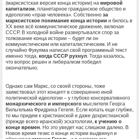
(марксистская версия конца истории) на
мировой
капитализм
, планетарное гражданское общество и
идеологию «прав человека». Собственно
за
марксистское понимание конца истории
и билось в
ХХ веке всё коммунистическое движение, включая
СССР. В холодной войне развертывался спор за
толкование конца истории -- будет ли он
коммунистическим или капиталистическим. И не
случайно Фукуяма написал свой программный текст
именно тогда,
когда СССР рухнул
. Тогда казалось,
что вопрос решен и либерализм победил
окончательно.
Однако сам Маркс, со своей стороны, тоже
заимствовал этот концепт в совершенно иной
политической идеологии – у глубоко консервативного
монархического и имперского
мыслителя Георга
Вильгельма Фридриха Гегеля. Если копать еще глубже,
то мы придем к христианской и даже дохристианской
(прежде всего иранской) эсхатологии,
к учению о
конце времен
. Но это уведет нас слишком далеко. В
Новое время тезис о конце истории выдвинул и