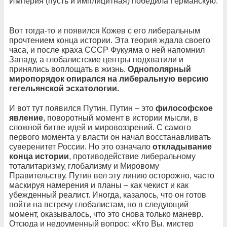
Империя (пусть и имплицитная) победила Германскую.
Вот тогда-то и появился Кожев с его либеральным
прочтением конца истории. Эта теория ждала своего
часа, и после краха СССР Фукуяма о ней напомнил
Западу, а глобалистские центры подхватили и
принялись воплощать в жизнь.
Однополярный
миропорядок опирался на либеральную версию
гегельянской эсхатологии.
И вот тут появился Путин. Путин – это
философское
явление
, поворотный момент в истории мысли, в
сложной битве идей и мировоззрений. С самого
первого момента у власти он начал восстанавливать
суверенитет России. Но это означало
откладывание
конца истории
, противодействие либеральному
тоталитаризму, глобализму и Мировому
Правительству. Путин вел эту линию осторожно, часто
маскируя намерения и планы – как чекист и как
убежденный реалист. Иногда, казалось, что он готов
пойти на встречу глобалистам, но в следующий
момент, оказывалось, что это снова только маневр.
Отсюда и недоуменный вопрос: «Кто Вы, мистер