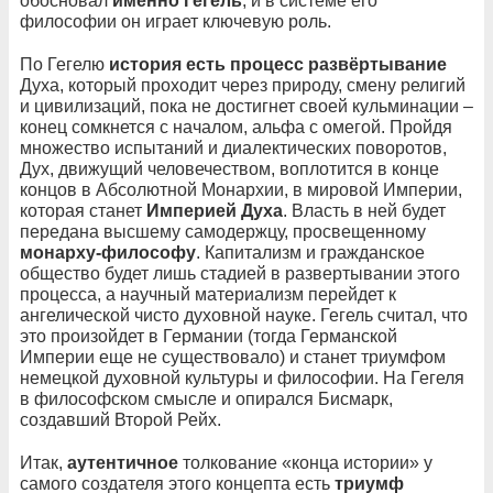
обосновал
именно Гегель
, и в системе его
философии он играет ключевую роль.
По Гегелю
история есть процесс развёртывание
Духа, который проходит через природу, смену религий
и цивилизаций, пока не достигнет своей кульминации –
конец сомкнется с началом, альфа с омегой. Пройдя
множество испытаний и диалектических поворотов,
Дух, движущий человечеством, воплотится в конце
концов в Абсолютной Монархии, в мировой Империи,
которая станет
Империей Духа
. Власть в ней будет
передана высшему самодержцу, просвещенному
монарху-философу
. Капитализм и гражданское
общество будет лишь стадией в развертывании этого
процесса, а научный материализм перейдет к
ангелической чисто духовной науке. Гегель считал, что
это произойдет в Германии (тогда Германской
Империи еще не существовало) и станет триумфом
немецкой духовной культуры и философии. На Гегеля
в философском смысле и опирался Бисмарк,
создавший Второй Рейх.
Итак,
аутентичное
толкование «конца истории» у
самого создателя этого концепта есть
триумф