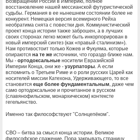
Возвращении России в Империю, полное
восстановление нашей мессианской футуристической
судьбы. Германия в ее нынешнем состоянии более не
конкурент. Немецкая версия всемирного Рейха
необратима снята с повестки дня. Коммунистический
проект конца истории также заброшен, а в лучших
своих сторонах легко может быть инкорпорирован в
новый имперский синтез (как «правый сталинизм»).
Нам противостоит только Кожев и Фукуяма, которые
опираются
на те же
источники, что гораздо ближе нам.
Мы -
ортодоксальные
носители Евразийской
Империи Конца, они же -
узурпаторы
. А если
вспомнить о Третьем Риме и о роли русских Царей как
носителей миссии Катехона, Удерживающего, то все
становится
еще более фундаментальным
, даже чем
само ортодоксальное и прочитанное в русском
(славянофильском, монархическом) контексте
гегельянство.
Именно так философствуют "Солнцепёком".
СВО – битва за смысл конца истории. Великое
философское сражение. Пора закрывать страницу