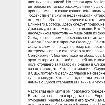
важных разногласий. Но тесная дружба Ча
интересна не только расхождениями с дек
принципами — в конце концов, кого таким у
"содействие" в скупке недвижимости катар
огромной работы по наведению мостов меж
Ближнего Востока. Здесь следует подробне
Джассиму, о котором шла речь выше. Его 
наследником престола — лишь один из фрон
Хамад в своё время прославился гигантс
Николя Саркози и Франсуа Олланда. Об о
сказать сложно, но судя по тому, как ярос
интересы главного катарского актива во Ф
Сен-Жермен", без него тоже не обошлось.
архитектором катарской внешней политики:
роли стоящего за Катаром Лондона в ближне
назад заявил, что Катар в компании с Сауд
и США потратил 2 трлн долларов на сверже
курсом следует Катар и сегодня, тщательно 
намечающуюся стараниями Пекина и Москв
Часто главным мотивом подобного поведен
Британии называется продажа газа в Европу
отношений Чарльза-Карла и его друга Хамад
пытается прорубить окно в Индию, куда Ча