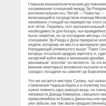
Главным внешнеполитическим достижением 
налаживание отношений между Эр-Риядом и
континентальная ось "Китай — Пакистан — 
включающейся посредством помощи Москвы
неизбежно стоящей на перекрёстке этого 
всё чётче. Перебить этот континентальный
необходимости для Катара, чья враждебнос
была секретом, но за последние месяцы ст
отношения Эр-Рияда и Дохи прекрасно илл
недели, которому не место в материале п
Нападающий упомянутого выше "Пари Сен-
катарцы отсыпали щедрую зарплату и, судя
катарский кубок мира в минувшем декабре,
рекламным "агентом" он является. За это в
мнению некоторых) мгновенно выгнали из 
скандал, посадили на самолёт до Барселон
Что же касается мистера Сунака, чьё назна
стремления Чарльза-Карла и в политику пос
нужно помнить одну важную вещь: он очень
неловкости Дэвида Кэмерона, смешного не
прямолинейности Бориса Джонсона или пр
уже забыли, как там звали предшественниц