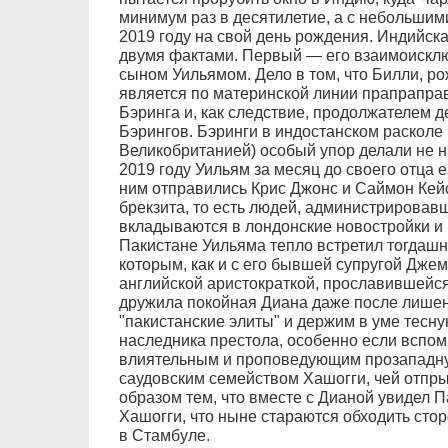
минимум раз в десятилетие, а с небольшими 
2019 году на свой день рождения. Индийска
двумя фактами. Первый — его взаимоискл
сыном Уильямом. Дело в том, что Билли, р
является по материнской линии прапрапра
Бэринга и, как следствие, продолжателем д
Бэрингов. Бэринги в индостанском расколе
Великобританией) особый упор делали не н
2019 году Уильям за месяц до своего отца е
ним отправились Крис Джонс и Саймон Кей
брекзита, то есть людей, администрировавш
вкладываются в лондонские новостройки и 
Пакистане Уильяма тепло встретил тогдашн
которым, как и с его бывшей супругой Дже
английской аристократкой, прославившейся
дружила покойная Диана даже после лишен
"пакистанские элиты" и держим в уме тесну
наследника престола, особенно если вспом
влиятельным и проповедующим прозападн
саудовским семейством Хашогги, чей отпр
образом тем, что вместе с Дианой увидел П
Хашогги, что ныне стараются обходить сто
в Стамбуле.