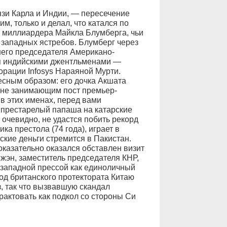
язи Карла и Индии, — пересечение
им, только и делал, что катался по
 миллиардера Майкла Блумберга, чьи
 западных ястребов. Блумберг через
его председателя Американо-
мя индийскими джентльменами —
орации Infosys Нараяной Мурти.
есным образом: его дочка Акшата
ыне занимающим пост премьер-
в этих именах, перед вами
 престарелый папаша на катарские
 очевидно, не удастся побить рекорд
ка престола (74 года), играет в
кие деньги стремится в Пакистан.
оказательно оказался обставлен визит
жэн, заместитель председателя КНР,
 западной прессой как единоличный
од британского протектората Китаю
з, так что вызвавшую скандал
рактовать как подкол со стороны Си