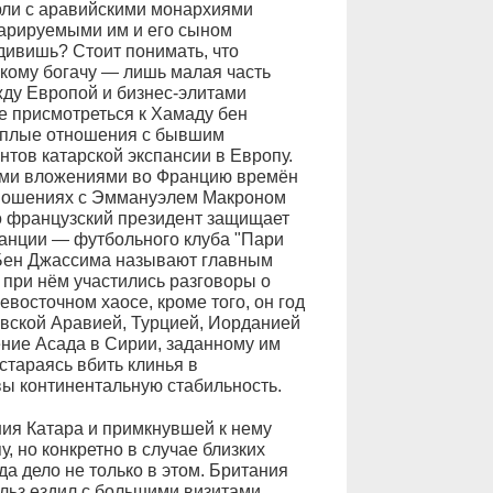
рли с аравийскими монархиями
ларируемыми им и его сыном
дивишь? Стоит понимать, что
скому богачу — лишь малая часть
ду Европой и бизнес-элитами
е присмотреться к Хамаду бен
тёплые отношения с бывшим
тов катарской экспансии в Европу.
кими вложениями во Францию времён
тношениях с Эммануэлем Макроном
тно французский президент защищает
ранции — футбольного клуба "Пари
 Бен Джассима называют главным
 при нём участились разговоры о
восточном хаосе, кроме того, он год
овской Аравией, Турцией, Иорданией
ние Асада в Сирии, заданному им
стараясь вбить клинья в
ы континентальную стабильность.
ия Катара и примкнувшей к нему
, но конкретно в случае близких
а дело не только в этом. Британия
рльз ездил с большими визитами