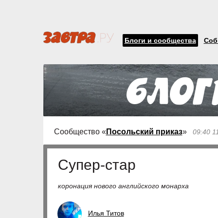
Блоги и сообщества
Соб
Сообщество «
Посольский приказ
»
09:40 1
Супер-стар
коронация нового английского монарха
Илья Титов