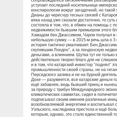
сопровождалось бесконечными разговорами
уступает последней носительнице имперског
конспирологии вокруг загадочной, но такой
Дианы до чересчур тесных связей с Катаро
века назад уже сказали достаточно, то суть
состояла в том, что, в обмен на помощь с 
недвижимости бывшим премьером этого бл
Хамадом бен Джассимом, Чарли получал в 
небольшую сумму — в 2015-м речь шла о 3 м
история тактично умалчивает. Бен Джассим
скупившим Лондон", а за лондонскую недвиж
деньгами, а влиянием. Шутка тут не только 
действительно творил благо для не слишко
и в том, что катарский инвестор "поднял" э
промышленности своей страны, не на гиган
Персидского залива и не на бурной деятел
Дохе — разумеется, все катарские деньги п
ещё забавнее, ведь бывший принц и нынешн
за природу с трибун Международного эконо
климатических саммитах, сидел в попечител
подписывал своим именем различные иниц
возобновляемой энергетики и воспитывал 
Уэльского, наследника престола и ещё боль
которым, однако, это стало единственной 