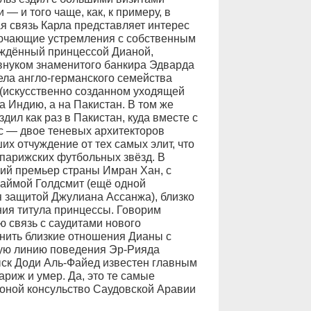
— и того чаще, как, к примеру, в
я связь Карла представляет интерес
ючающие устремления с собственным
ождённый принцессой Дианой,
внуком знаменитого банкира Эдварда
ела англо-германского семейства
 (искусственно созданном уходящей
а Индию, а на Пакистан. В том же
здил как раз в Пакистан, куда вместе с
с — двое теневых архитекторов
их отчуждение от тех самых элит, что
парижских футбольных звёзд. В
ий премьер страны Имран Хан, с
маймой Голдсмит (ещё одной
 защитой Джулиана Ассанжа), близко
ия титула принцессы. Говорим
ю связь с саудитами нового
нить близкие отношения Дианы с
ую линию поведения Эр-Рияда
ыск Доди Аль-Файед известен главным
ариж и умер. Да, это те самые
роной консульство Саудовской Аравии