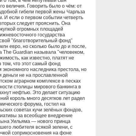
 о том, в чём непутёвый сын
о величия. Говорить было о чём: от
 удобной гибели первой жены Чарльза
м. И если о первом событии четверть
 вторых следует прояснить. Она
покупкой огромных площадей
ижневосточного государства
свой "благотворительный фонд"
лн евро, но сколько было до и после,
а The Guardian называла "человеком,
имость, как известно, платят не
в том, что этот самый фонд
м экономного наследника престола, но
ти деньги не на прославленной
тском аграрном комплексе в песках
ьности столицы мирового банкинга в
ахнут нефтью. Это делает ситуацию
ий король много десятков лет радел
мического форума, гостил на
ьских советах кучи зелёных фондов,
иативы за всеобщее внедрение
сына Уильяма — нового принца
шего любителя всякой зелени, с
точкой соприкосновения на фоне