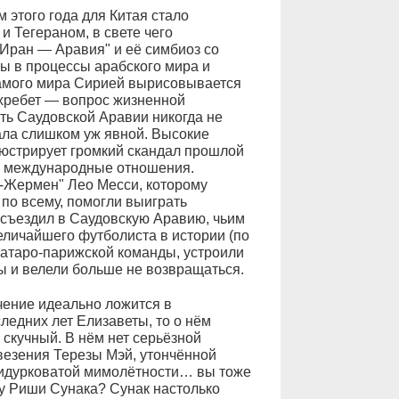
этого года для Китая стало
 Тегераном, в свете чего
Иран — Аравия" и её симбиоз со
 в процессы арабского мира и
самого мира Сирией вырисовывается
 хребет — вопрос жизненной
ть Саудовской Аравии никогда не
ала слишком уж явной. Высокие
юстрирует громкий скандал прошлой
ро международные отношения.
Жермен" Лео Месси, которому
 по всему, помогли выиграть
 съездил в Саудовскую Аравию, чьим
еличайшего футболиста в истории (по
катаро-парижской команды, устроили
ы и велели больше не возвращаться.
чение идеально ложится в
ледних лет Елизаветы, то о нём
 скучный. В нём нет серьёзной
везения Терезы Мэй, утончённой
идурковатой мимолётности… вы тоже
у Риши Сунака? Сунак настолько