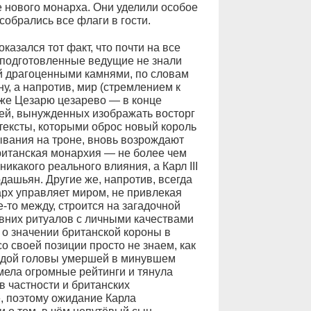
е нового монарха. Они уделили особое
собрались все флаги в гости.
азался тот факт, что почти на все
подготовленные ведущие не знали
й драгоценными камнями, по словам
у, а напротив, мир (стремлением к
 же Цезарю цезарево — в конце
дей, вынужденных изображать восторг
нтексты, которыми оброс новый король
ывания на троне, вновь возрождают
британская монархия — не более чем
икакого реального влияния, а Карл III
ашьян. Другие же, напротив, всегда
арх управляет миром, не привлекая
-то между, строится на загадочной
вних ритуалов с личными качествами
 о значении британской короны в
о своей позиции просто не знаем, как
седой головы умершей в минувшем
мела огромные рейтинги и тянула
 частности и британских
, поэтому ожидание Карла