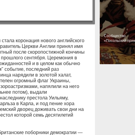
Cообщество
тала коронация нового английского
«Посольский при
правитель Церкви Англии принял имя
антный после скоропостижной кончины
е прошлого сентября. Церемония в
ожиданностей и в целом как обычно
" событие, последний раз
инца нарядили в золотой халат,
стелен огромный флаг Украины,
зороастризмами, напялили на него
ьнее потом), выдали
наследнику престола Уильяму,
рльза в Карла, и под пение хора
емский дворец доживать свои дни на
естол которой семь десятилетий
ританские поборники демократии —