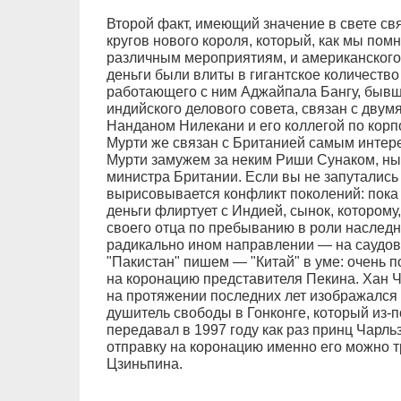
Второй факт, имеющий значение в свете св
кругов нового короля, который, как мы помн
различным мероприятиям, и американского
деньги были влиты в гигантское количество
работающего с ним Аджайпала Бангу, бывш
индийского делового совета, связан с дву
Нанданом Нилекани и его коллегой по корп
Мурти же связан с Британией самым интер
Мурти замужем за неким Риши Сунаком, н
министра Британии. Если вы не запутались 
вырисовывается конфликт поколений: пока
деньги флиртует с Индией, сынок, которому,
своего отца по пребыванию в роли наследни
радикально ином направлении — на саудовс
"Пакистан" пишем — "Китай" в уме: очень п
на коронацию представителя Пекина. Хан Ч
на протяжении последних лет изображался
душитель свободы в Гонконге, который из-п
передавал в 1997 году как раз принц Чарль
отправку на коронацию именно его можно т
Цзиньпина.