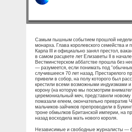
Самым пышным событием прошлой недели с
монарха. Глава королевского семейства и 
Карла III и официально занял престол, вак
в самом расцвете лет Елизаветы II в начал
Вестминстерском аббатстве прошла без не
— разумеется, если понимать под "обычным
случившееся 70 лет назад. Престарелого пр
привели в собор, на полу которого был рас
крестили всеми возможными индуизмами и 
корону (на которую мы посмотрим внимател
церемониальный меч, представили новому 
помазали елеем, окончательно превратив Ча
мальчиков-зайчиков препроводили в Букинг
троне обмылков Британской империи, на пр
назад восходила мать нового короля.
Независимые и свободные журналисты — б