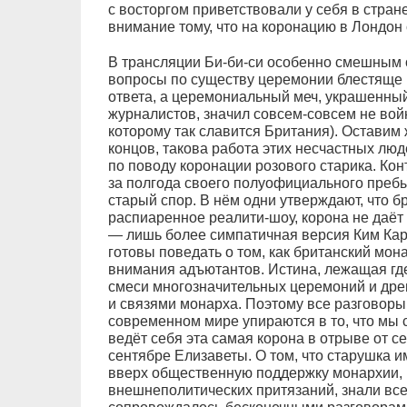
с восторгом приветствовали у себя в стран
внимание тому, что на коронацию в Лондон 
В трансляции Би-би-си особенно смешным ок
вопросы по существу церемонии блестяще 
ответа, а церемониальный меч, украшенны
журналистов, значил совсем-совсем не войн
которому так славится Британия). Оставим
концов, такова работа этих несчастных лю
по поводу коронации розового старика. Ко
за полгода своего полуофициального преб
старый спор. В нём одни утверждают, что 
распиаренное реалити-шоу, корона не даёт н
— лишь более симпатичная версия Ким Кард
готовы поведать о том, как британский мон
внимания адъютантов. Истина, лежащая где
смеси многозначительных церемоний и дре
и связями монарха. Поэтому все разговоры
современном мире упираются в то, что мы с
ведёт себя эта самая корона в отрыве от 
сентябре Елизаветы. О том, что старушка и
вверх общественную поддержку монархии, в
внешнеполитических притязаний, знали все