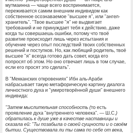
мутмаинна — чаще всего воспринимается,
переживается самим внешним индивидом как
собственное осознаваемое "высшее я", или "ангел-
хранитель". "Твое высшее "я" не выдвигает
требований и не принуждает тебя к действию, даже
когда ты совершаешь ошибки, потому что твоё
развитие происходит лишь через испытания и
обучение через опыт последствий твоих собственных
решений и поступков. Но, как любящий родитель, твоё
высшее "я" всегда готово дать совет, когда его
попросят об этом. Но оно отвечает лишь в том случае,
если его просят это сделать".
В "Мекканских откровениях" Ибн аль-Араби
набрасывает такую метафорическую картину диалога
личностного духа и "умиротворённой души" внешнего
индивида:
"Затем мыслительная способность (
то есть
проявление духа "внутреннего человека". — Ш.С.
)
обратилась к душе уже в качестве наставницы и
сказала ей: "Ты позабыла о своей сущности и о своём
бытии. Существовала ли ты сама по себе от века,