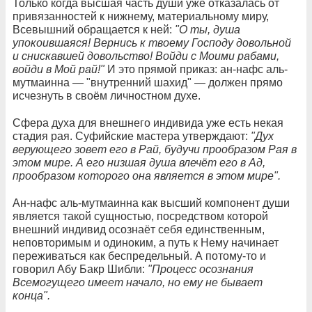
Только когда высшая часть души уже отказалась от
привязанностей к нижнему, материальному миру,
Всевышний обращается к ней:
"О ты, душа
упокоившаяся! Вернись к твоему Господу довольной
и снискавшей довольство! Войди с Моими рабами,
войди в Мой рай!"
И это прямой приказ: ан-нафс аль-
мутмаинна — "внутренний шахид" — должен прямо
исчезнуть в своём личностном духе.
Сфера духа для внешнего индивида уже есть некая
стадия рая. Суфийские мастера утверждают:
"Дух
верующего зовет его в Рай, будучи прообразом Рая в
этом мире. А его низшая душа влечёт его в Ад,
прообразом которого она является в этом мире".
Ан-нафс аль-мутмаинна как высший компонент души
является такой сущностью, посредством которой
внешний индивид осознаёт себя единственным,
неповторимым и одиноким, а путь к Нему начинает
переживаться как беспредельный. А потому-то и
говорил Абу Бакр Шибли:
"Процесс осознания
Всемогущего имеет начало, но ему не бывает
конца".