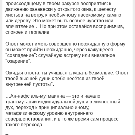
происходящему в твоём ракурсе восприятия: к
движению занавески у открытого окна, к шелесту
листьев на ветру, к необычному насекомому, камню
или дереву. Это может быть особое чувство или
впечатление… Но при этом оставайся восприимчив,
спокоен и терпелив.
Ответ может иметь совершенно неожиданную форму:
он может прийти неожиданно, через кажущееся
"совпадение": случайную встречу или внезапное
"озарение".
Ожидая ответа, ты учишься слушать безмолвие. Ответ
твоей высшей души к тебе несётся из твоей
внутренней пустоты".
…Ан-нафс аль-мутмаинна — это и начало
трансмутации индивидуальной души в личностный
дух, переход к принципиально иному,
метафизическому уровню внутреннего
совершенствования, и в то же время сам процесс
такого перехода.