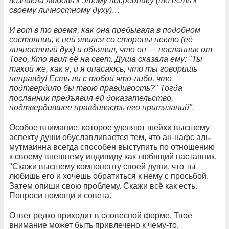
возникла любовь к этому посреднику (то есть к
своему личностному духу)…
И вот в то время, как она пребывала в подобном
состоянии, к ней явился со стороны некто (её
личностный дух) и объявил, что он — посланник от
Того, Кто явил её на свет. Душа сказала ему: "Ты
такой же, как я, и я опасаюсь, что ты говоришь
неправду! Есть ли с тобой что-либо, что
подтвердило бы твою правдивость?" Тогда
посланник предъявил ей доказательство,
подтвердившее правдивость его притязаний".
Особое внимание, которое уделяют шейхи высшему
аспекту души обуславливается тем, что ан-нафс аль-
мутмаинна всегда способен выступить по отношению
к своему внешнему индивиду как любящий наставник.
"Скажи высшему компоненту своей души, что ты
любишь его и хочешь обратиться к нему с просьбой.
Затем опиши свою проблему. Скажи всё как есть.
Попроси помощи и совета.
Ответ редко приходит в словесной форме. Твоё
внимание может быть привлечено к чему-то,