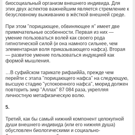
биосоциальный организм внешнего индивида. Для
этих двух аспектов важнейшим является стремление к
безусловному выживанию в жёсткой внешней среде.
При этом "порицающее, обвиняющее я" имеет две
примечательные особенности. Первая из них —
умение пользоваться волей как своего рода
гипнотической силой (и она намного сильнее, чем
элементарная воля приказывающего нафса). Вторая
— развитое умение пользоваться индукцией как
формой мышления.
…В суфийском тарикате рифаиййа, прежде чем
перейти с этапа "порицающего нафса" на следующую,
высшую стадию "успокоенного нафса", мюрид должен
повторить зикр "Аллах" 87 084 раза, укрепляя
личностную метафизическую волю.
5.
Третий, как бы самый нижний компонент целокупной
души внешнего индивида (или его нижняя душа)
обусловлен биологическими и социально-