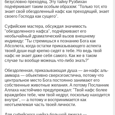
безусловно преходящ. Эту тайну Рузбихан
подчёркивает таким особым образом: "Только тот, кто
знает свой обездоленный нафс как преходящий, знает
своего Господа как сущего".
Суфийские мастера, обсуждая значимость
"обездоленного нафса", подчёркивают его
необычайный драматический вызов внешнему
индивиду: "Ты стремишься к познанию Бога как
Абсолюта, когда остатки приказывающего аспекта
твоей души ещё крепко сидят в тебе. Но ведь твой
нафс не знает даже себя самого. Как же в таком
случае ты вообще можешь что-либо знать?"
Обездоленная, приказывающая душа — ан-нафс аль-
аммара — объективно сверхэгоистична, потому что
центральное место Бога постоянно занимают его
собственные животные желания. А потому Посланник
Аллаха настойчиво предупреждал: "Твой нафс более
враждебен тебе, чем твой недруг, поскольку находится
внутри", — а потому и воспринимается как
неотъемлемая часть твоей личности.
Для суфийского шейха большой джихад —