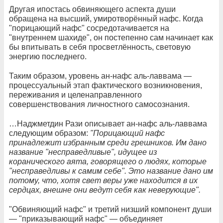
Другая ипостась обвиняющего аспекта души
обращена на высший, умиротворённый нафс. Когда
"порицающий нафс" сосредотачивается на
"внутреннем шахиде", он постепенно сам начинает как
бы впитывать в себя просветлённость, световую
энергию последнего.
Таким образом, уровень ан-нафс аль-лаввама —
процессуальный этап фактического возникновения,
переживания и целенаправленного
совершенствования личностного самосознания.
…Наджметдин Рази описывает ан-нафс аль-лаввама
следующим образом:
"Порицающий нафс
принадлежит избранным среди грешников. Им дано
название "несправедливые", идущее из
коранического аята, говорящего о людях, которые
"несправедливы к самим себе". Это название дано им
потому, что, хотя свет веры уже находится в их
сердцах, внешне они ведут себя как неверующие".
"Обвиняющий нафс" и третий низший компонент души
— "приказывающий нафс" — объединяет