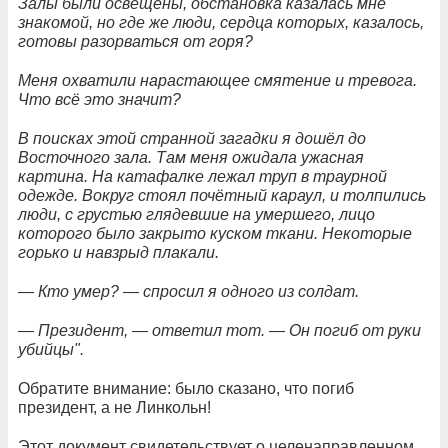
Залы были освещены, обстановка казалась мне
знакомой, но где же люди, сердца которых, казалось,
готовы разорваться от горя?
Меня охватили нарастающее смятение и тревога.
Что всё это значит?
В поисках этой странной загадки я дошёл до
Восточного зала. Там меня ожидала ужасная
картина. На катафалке лежал труп в траурной
одежде. Вокруг стоял почётный караул, и толпились
люди, с грустью глядевшие на умершего, лицо
которого было закрыто куском ткани. Некоторые
горько и навзрыд плакали.
— Кто умер? — спросил я одного из солдат.
— Президент, — ответил тот. — Он погиб от руки
убийцы".
Обратите внимание: было сказано, что погиб
президент, а не Линкольн!
Этот документ свидетельствует о целенаправленном