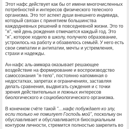
Этот нафс действует как бы от имени многочисленных
потребностей и интересов физического телесного
организма. Это тот аспект души внешнего индивида,
который связан с принятием большинства
каждодневных решений в повседневной жизни. Это то
"я", чей день рождения отмечается каждый год. Это
"я", которое ходило в школу, получило образование,
устроилось на работу и обзавелось семьёй. У него есть
свои симпатии и антипатии, мечты и устремления,
страхи и надежды.
Ан-нафс аль-аммара оказывает решающее
воздействие на формирование и воспроизводство
самосознания "я-тело", постоянно напоминая о
недостатках, запретах и ограничениях, заставляя
делать сравнения, выдвигать суждения и с точки
зрения действительных и ложных интересов
биологического и социобиологического организма.
В конечном счёте такой
"…нафс побуждает ко злу,
если только не помилует Господь мой",
поскольку он
обуславливает и обуславливается биосоциальным
контуром личности, стремится полностью закрепить во