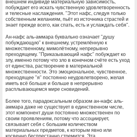
внешнем индивиде материальную зависимость,
побуждает его искать чувственную удовлетворенность
и телесные наслаждения. "Этот нафс, следуя только
собственным желаниям, пьёт из источника страстей и
знает прежде всего, как спать, есть и услаждать себя".
Ан-нафс аль-аммара буквально означает "душу
побуждающую" к внешнему, устремлённую к
множественному, мимолётному, непрерывно
преходящему. "Приказывающий нафс" побуждает ко
злу, именно потому что зло в конечном счёте есть уход
от единства, растворение в материальной
множественности. Это эмоциональное, чувственное,
преходящее "я" постоянно неудовлетворено, желая
иметь всё больше и больше в непрерывно
расплывающемся мире сновидений.
Более того, парадоксальным образом ан-нафс аль-
аммара даже не существует в единственном числе,
этот компонент души постоянно множественен по
своим проявлениям, потому что ассоциирует,
связывает себя с большим количеством
материальных предметов, к которым явно или
косвенно беспрестанно стремится. Эта