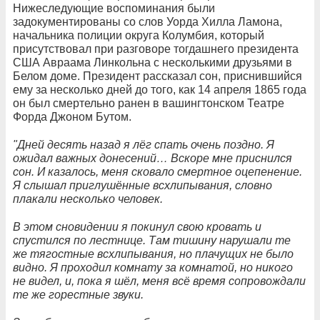
Нижеследующие воспоминания были
задокументированы со слов Уорда Хилла Ламона,
начальника полиции округа Колумбия, который
присутствовал при разговоре тогдашнего президента
США Авраама Линкольна с несколькими друзьями в
Белом доме. Президент рассказал сон, приснившийся
ему за несколько дней до того, как 14 апреля 1865 года
он был смертельно ранен в вашингтонском Театре
Форда Джоном Бутом.
"Дней десять назад я лёг спать очень поздно. Я
ожидал важных донесений… Вскоре мне приснился
сон. И казалось, меня сковало смертное оцепенение.
Я слышал приглушённые всхлипывания, словно
плакали несколько человек.
В этом сновидении я покинул свою кровать и
спустился по лестнице. Там тишину нарушали те
же тягостные всхлипывания, но плачущих не было
видно. Я проходил комнату за комнатой, но никого
не видел, и, пока я шёл, меня всё время сопровождали
те же горестные звуки.