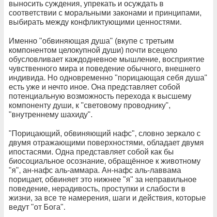
выносить суждения, упрекать и осуждать в
соответствии с моральными законами и принципами,
выбирать между конфликтующими ценностями.
Именно "обвиняющая душа" (вкупе с третьим
компонентом целокупной души) почти всецело
обусловливает каждодневное мышление, восприятие
чувственного мира и поведение обычного, внешнего
индивида. Но одновременно "порицающая себя душа"
есть уже и нечто иное. Она представляет собой
потенциальную возможность перехода к высшему
компоненту души, к "световому проводнику",
"внутреннему шахиду".
"Порицающий, обвиняющий нафс", словно зеркало с
двумя отражающими поверхностями, обладает двумя
ипостасями. Одна представляет собой как бы
биосоциальное осознание, обращённое к животному
"я", ан-нафс аль-аммара. Ан-нафс аль-лаввама
порицает, обвиняет это нижнее "я" за неправильное
поведение, нерадивость, проступки и слабости в
жизни, за все те намерения, шаги и действия, которые
ведут "от Бога".