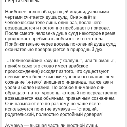
смерти человека.
Наиболее полно обладающей индивидуальными
чертами считается душа сулд. Она живёт в
человеческом теле лишь один раз, после чего
возвращается и постоянно пребывает в природе.
После смерти человека душа сулд некоторое время
продолжает пребывать поблизости от его тела.
Приблизительно через восемь поколений душа сулд
окончательно превращается в природный дух.
…Полинезийские кахуны ("колдуны", или "шаманы",
причём само это слово имеет арабское
происхождение) исходят из того, что существуют
неизмеримо более высокие уровни осознания, чем
сознание "я-тело" внешнего индивида, так же как и
уровни более низкие. Но особое внимание они
обращают на тот уровень, который непосредственно
возвышается над обычным, привычным сознанием.
Они называют его по-разному, но чаще всего
используется понятие аумакуа — "старший,
родительский, полностью достойный доверия".
Аумакуа — высшая часть личностной души.