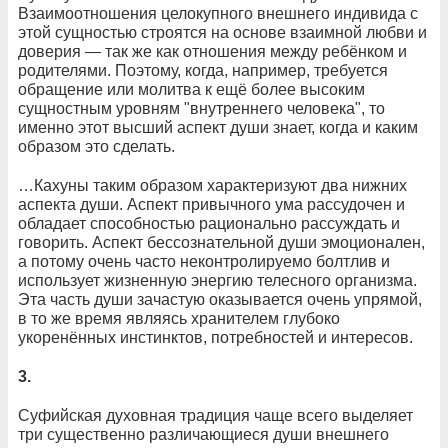
Взаимоотношения целокупного внешнего индивида с
этой сущностью строятся на основе взаимной любви и
доверия — так же как отношения между ребёнком и
родителями. Поэтому, когда, например, требуется
обращение или молитва к ещё более высоким
сущностным уровням "внутреннего человека", то
именно этот высший аспект души знает, когда и каким
образом это сделать.
…Кахуны таким образом характеризуют два нижних
аспекта души. Аспект привычного ума рассудочен и
обладает способностью рационально рассуждать и
говорить. Аспект бессознательной души эмоционален,
а потому очень часто неконтролируемо болтлив и
использует жизненную энергию телесного организма.
Эта часть души зачастую оказывается очень упрямой,
в то же время являясь хранителем глубоко
укоренённых инстинктов, потребностей и интересов.
3.
Суфийская духовная традиция чаще всего выделяет
три существенно различающиеся души внешнего