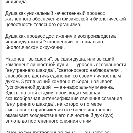
индивида.
Душа как уникальный качественный процесс
жизненного обеспечения физической и биологической
целостности телесного организма.
Душа как процесс достижения и воспроизводства
индивидуальной "я-концепции" в социально-
биологическом окружении.
Наконец, "высшее я", высшая душа, или высший
компонент личностной души, — уровень осознанности
"внутреннего шахида", "светоносного наблюдателя",
способного достичь единения со своим личностным
духом. Этот высший компонент Коран называет
"успокоенной душой" — ан-нафс аль-мутмаинна.
Здесь, на этой стадии, происходит мощная,
скачкообразная интенсификация свечения сознания
"внутреннего шахида", на которого по мере
смыслового приближения все более явственно
оказывает воздействие его личностный дух (рух),
вплоть до постепенного слияния с ним.
Именно "умиротворённая душа" — ан-нафс аль-