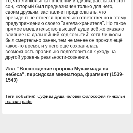
То, что Линкольн как внешний индивид рассказал этот
сон, который был предназначен только для него,
своим друзьям, заставляет предполагать, что
президент не отнёсся предельно ответственно к этому
предупреждению своего "ангела-хранителя". Но такое
прямое вмешательство высшей души всё же оказало
влияние на дальнейший ход событий: хотя Линкольн
был смертельно ранен, тем не менее он прожил ещё
какое-то время, и у него ещё сохранилась
возможность правильно подготовиться к уходу на
другой уровень реальности-сознания.
Илл. "Восхождение пророка Мухаммада на
небеса", персидская миниатюра, фрагмент (1539-
1543)
Теги события:
Суфизм
душа
человек
философия
линкольн
главная
нафс