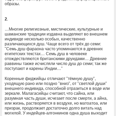
образы.
2
.
…Многие религиозные, мистические, культурные и
шаманские традиции издавна выделяют во внешнем
индивиде несколько особых, качественно
различающихся душ. Чаще всего от трёх до семи:
"Семь душ фараона часто упоминаются в древних
египетских текстах… Семь душ в человеке
отождествляются британскими друидами… Древние
раввины также исчисляли число душ до семи; так же
поступают и карены Индии…"
Коренные фиджийцы отличают "тёмную душу",
уходящую рано или поздно "вниз", от "светлой души"
внешнего индивида, способной отразиться в воде или
зеркале. Малагасийцы считают, что сайна, или
разумная часть души, исчезает после смерти, а айна,
или жизнь, растворяется в воздухе, но матоатоа, или
призрак, продолжает достаточно долго витать над
могилой. У индейцев-алгонкинов одна душа выходит