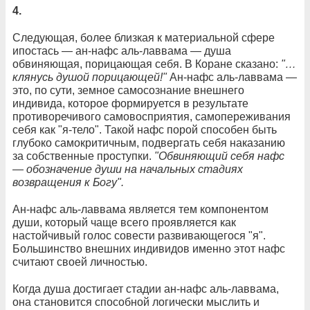
4.
Следующая, более близкая к материальной сфере
ипостась — ан-нафс аль-лаввама — душа
обвиняющая, порицающая себя. В Коране сказано:
"…
клянусь душой порицающей!"
Ан-нафс аль-лаввама —
это, по сути, земное самосознание внешнего
индивида, которое формируется в результате
противоречивого самовосприятия, самопереживания
себя как "я-тело". Такой нафс порой способен быть
глубоко самокритичным, подвергать себя наказанию
за собственные проступки.
"Обвиняющий себя нафс
— обозначение души на начальных стадиях
возвращения к Богу".
Ан-нафс аль-лаввама является тем компонентом
души, который чаще всего проявляется как
настойчивый голос совести развивающегося "я".
Большинство внешних индивидов именно этот нафс
считают своей личностью.
Когда душа достигает стадии ан-нафс аль-лаввама,
она становится способной логически мыслить и