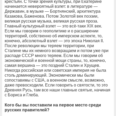
крестьян. С точки зрения культуры, при Екатерине
начинается невероятный взлет: в литературе —
Державин, в музыке — Бортнянский, архитектура
Казакова, Баженова. Потом Золотой век поэзии,
великая русская музыка, великая русская проза.
Главный культурный взлет — это всё-таки XIX век.
Если мы говорим о геополитике и о расширении
территорий, собственно об имперском аспекте, то,
конечно, абсолютный взлет — это эпоха Николая II.
После революции мы теряем территории, при
Сталине мы их немного возвращаем и потом уже при
распаде СССР много теряем. Если мы говорим об
экономической и военной мощи страны, то, конечно,
самая вершина — это поздний Сталин и Хрущев.
Никогда российская или советская империя не была
столь доминирующей. Экономически мы были
сопоставимы с США, а военном смысле, возможно,
даже превосходили. Если говорить о святости, то это
Древняя Русь, там все наши главные святые, начиная
с Бориса и Глеба.
Кого бы вы поставили на первое место среди
русских правителей?