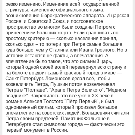
резко изменено. Изменение всей государственной
структуры, изменение официального языка,
возникновение бюрократического аппарата. И царская
Россия, и Советский Союз, и постсоветское
пространство во многом были созданы Петром с
принесением больших жертв. Если сравнивать по
простому критерию — сколько населения принял,
сколько сдал – то потери при Петре самые большие,
куда больше, чем у Сталина или Ивана Грозного. Но в
истории остаются не факты, а впечатления. А
впечатление было такое, что это сильный царь,
который одной своей волей перевернул всю страну и
на болоте воздвиг самый красивый город в мире —
Санкт-Петербург. Ломоносов делал всё, чтобы
возвеличить Петра, Пушкин потом возвеличивал
Петра в "Полтаве", "Арапе Петра Великого", "Медном
всаднике". Закрепилось это все уже в XX веке в
романе Алексея Толстого "Пётр Первый", и был
одноименный фильм, который произвел большое
впечатление на советских людей. Большевики считали
Петра своим предтечей. Памятник Фальконе в
Петербурге стал символом города — фактически это
первый монумент в России.