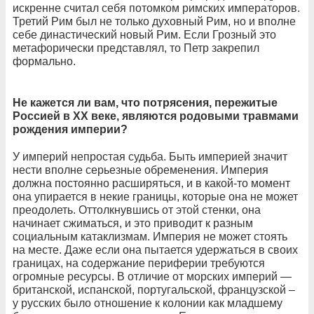
искренне считал себя потомком римских императоров.
Третий Рим был не только духовный Рим, но и вполне
себе династический новый Рим. Если Грозный это
метафорически представлял, то Петр закрепил
формально.
Не кажется ли вам, что потрясения, пережитые
Россией в ХХ веке, являются родовыми травмами
рождения империи?
У империй непростая судьба. Быть империей значит
нести вполне серьезные обременения. Империя
должна постоянно расширяться, и в какой-то момент
она упирается в некие границы, которые она не может
преодолеть. Оттолкнувшись от этой стенки, она
начинает сжиматься, и это приводит к разным
социальным катаклизмам. Империя не может стоять
на месте. Даже если она пытается удержаться в своих
границах, на содержание периферии требуются
огромные ресурсы. В отличие от морских империй —
британской, испанской, португальской, французской –
у русских было отношение к колонии как младшему