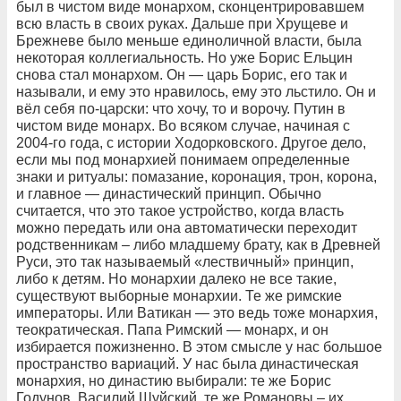
был в чистом виде монархом, сконцентрировавшем
всю власть в своих руках. Дальше при Хрущеве и
Брежневе было меньше единоличной власти, была
некоторая коллегиальность. Но уже Борис Ельцин
снова стал монархом. Он — царь Борис, его так и
называли, и ему это нравилось, ему это льстило. Он и
вёл себя по-царски: что хочу, то и ворочу. Путин в
чистом виде монарх. Во всяком случае, начиная с
2004-го года, с истории Ходорковского. Другое дело,
если мы под монархией понимаем определенные
знаки и ритуалы: помазание, коронация, трон, корона,
и главное — династический принцип. Обычно
считается, что это такое устройство, когда власть
можно передать или она автоматически переходит
родственникам – либо младшему брату, как в Древней
Руси, это так называемый «лествичный» принцип,
либо к детям. Но монархии далеко не все такие,
существуют выборные монархии. Те же римские
императоры. Или Ватикан — это ведь тоже монархия,
теократическая. Папа Римский — монарх, и он
избирается пожизненно. В этом смысле у нас большое
пространство вариаций. У нас была династическая
монархия, но династию выбирали: те же Борис
Годунов, Василий Шуйский, те же Романовы – их