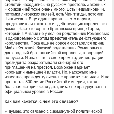
столетий находились на русском престоле. Законных
Рюриковичей тоже очень много. Есть Гедиминовичи,
потомки литовских князей, есть Чингизиды, потомки
Чингисхана. Еще один вариант — это варяги,
представители какого-то из действующих королевских
домов. Часто говорят о британском принце Гарри,
который в Англии не у дел, он родственник Романовых
и одновременно с этим представитель действующего
королевства. Пока еще не совсем состарился принц
Майкл Кентский, близкий родственник Романовых и
двоюродный брат английской королевы, говорящий
по-русски. Я знаю, что в свое время администрации
президента разрабатывали сценарий его
приглашения на престол. Возможен вариант
коронации нынешней власти. Но, насколько мне
известно, президенту очень не нравится эта идея. И не
просто так 300-летие Российской империи, такая
большая историческая дата, никак не празднуется на
официальном уровне в России.
Как вам кажется, с чем это связано?
Я думаю, это связано с сиюминутной политической