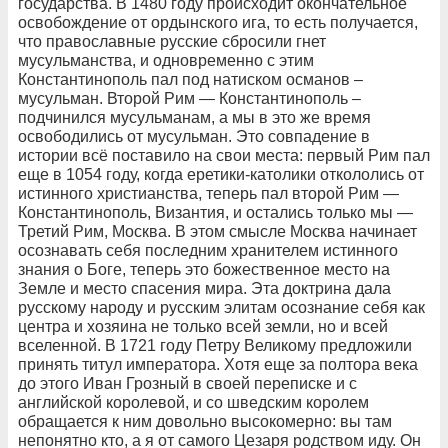
государства. В 1480 году происходит окончательное
освобождение от ордынского ига, то есть получается,
что православные русские сбросили гнет
мусульманства, и одновременно с этим
Константинополь пал под натиском османов –
мусульман. Второй Рим — Константинополь –
подчинился мусульманам, а мы в это же время
освободились от мусульман. Это совпадение в
истории всё поставило на свои места: первый Рим пал
еще в 1054 году, когда еретики-католики откололись от
истинного христианства, теперь пал второй Рим —
Константинополь, Византия, и остались только мы —
Третий Рим, Москва. В этом смысле Москва начинает
осознавать себя последним хранителем истинного
знания о Боге, теперь это божественное место на
Земле и место спасения мира. Эта доктрина дала
русскому народу и русским элитам осознание себя как
центра и хозяина не только всей земли, но и всей
вселенной. В 1721 году Петру Великому предложили
принять титул императора. Хотя еще за полтора века
до этого Иван Грозный в своей переписке и с
английской королевой, и со шведским королем
обращается к ним довольно высокомерно: вы там
непонятно кто, а я от самого Цезаря родством иду. Он