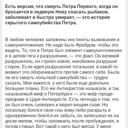
Есть версия, что смерть Петра Первого, когда он
бросается в ледяную Неву спасать рыбаков,
заболевает и быстро умирает, — это история
скрытого самоубийства Петра.
В любом человеке заложены инстинкты выживания и
самоуничтожения. Не надо быть Фрейдом, чтобы это
видеть. То, что в Петре был элемент самоуничтожения
и в целом тяга к разрушению, — это факт. Он великий
разрушитель, он строил новое, неизбежно разрушая
старое. Если идея разрушения тотальная, в какой-то
момент это оборачивается против самого себя. Была
ли его смерть попыткой самоубийства — трудно
сказать. Мне кажется, у него были еще довольно
большие планы. Его же Антихристом называли, и так
называемый миф о Петербурге — это миф городе-
призраке и Царе-Антихристе. Есть легенда о том, что
он был очень суеверен и верил вещим снам. Но
поскольку боялся свои сны кому-либо раскрыть и
одновременно боялся их забыть, он записывал их на
доске мелом, чтобы запомнить после пробуждения, и
потом стирал. Вот такой у него был метод. У меня