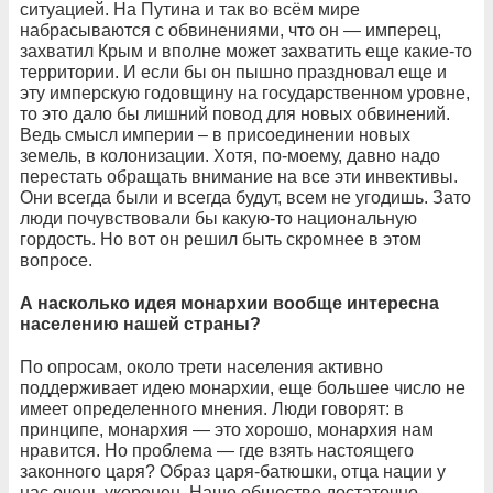
ситуацией. На Путина и так во всём мире
набрасываются с обвинениями, что он — имперец,
захватил Крым и вполне может захватить еще какие-то
территории. И если бы он пышно праздновал еще и
эту имперскую годовщину на государственном уровне,
то это дало бы лишний повод для новых обвинений.
Ведь смысл империи – в присоединении новых
земель, в колонизации. Хотя, по-моему, давно надо
перестать обращать внимание на все эти инвективы.
Они всегда были и всегда будут, всем не угодишь. Зато
люди почувствовали бы какую-то национальную
гордость. Но вот он решил быть скромнее в этом
вопросе.
А насколько идея монархии вообще интересна
населению нашей страны?
По опросам, около трети населения активно
поддерживает идею монархии, еще большее число не
имеет определенного мнения. Люди говорят: в
принципе, монархия — это хорошо, монархия нам
нравится. Но проблема — где взять настоящего
законного царя? Образ царя-батюшки, отца нации у
нас очень укоренен. Наше общество достаточно