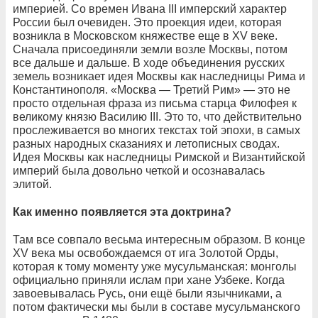
империей. Со времен Ивана III имперский характер
России был очевиден. Это проекция идеи, которая
возникла в Московском княжестве еще в XV веке.
Сначала присоединяли земли возле Москвы, потом
все дальше и дальше. В ходе объединения русских
земель возникает идея Москвы как наследницы Рима и
Константинополя. «Москва — Третий Рим» — это не
просто отдельная фраза из письма старца Филофея к
великому князю Василию III. Это то, что действительно
прослеживается во многих текстах той эпохи, в самых
разных народных сказаниях и летописных сводах.
Идея Москвы как наследницы Римской и Византийской
империй была довольно четкой и осознавалась
элитой.
Как именно появляется эта доктрина?
Там все совпало весьма интересным образом. В конце
XV века мы освобождаемся от ига Золотой Орды,
которая к тому моменту уже мусульманская: монголы
официально приняли ислам при хане Узбеке. Когда
завоевывалась Русь, они ещё были язычниками, а
потом фактически мы были в составе мусульманского