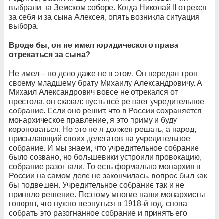
выбрали на Земском соборе. Когда Николай II отрекся
за себя и за сына Алексея, опять возникла ситуация
выбора.
Вроде бы, он не имел юридического права
отрекаться за сына?
Не имел – но дело даже не в этом. Он передал трон
своему младшему брату Михаилу Александровичу. А
Михаил Александрович вовсе не отрекался от
престола, он сказал: пусть всё решает учредительное
собрание. Если оно решит, что в России сохраняется
монархическое правление, я это приму и буду
короноваться. Но это не я должен решать, а народ,
присылающий своих делегатов на учредительное
собрание. И мы знаем, что учредительное собрание
было созвано, но большевики устроили провокацию,
собрание разогнали. То есть формально монархия в
России на самом деле не закончилась, вопрос был как
бы подвешен. Учредительное собрание так и не
приняло решение. Поэтому многие наши монархисты
говорят, что нужно вернуться в 1918-й год, снова
собрать это разогнанное собрание и принять его