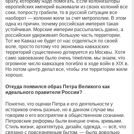
брату, которому надо помогать. Если колонизаторы
европейских империй выжимали из своих колоний все
соки, попросту грабили, то в русской ситуации все
наоборот — колонии жили за счет метрополии. В этом
одна из причин, почему российская империя такая
устойчивая. Морские империи рассыпались давно, а
российская удерживает большую часть территории.
Тот же Кавказ не будет от нас отделяться по своей
воле, просто потому что экономика кавказских
территорий существенно дотируется из Москвы. Хотя
само завоевание было очень тяжёлом, мы знаем, что
огромное число кавказцев погибло в ходе войн в XIX в.
Но потом центр делал все, чтобы эти территории жили
хорошо.
Откуда появился образ Петра Великого как
идеального правителя России?
Понятно, что оценки Петра и его деятельности у
историков очень разные, но в данном случае мы
говорим о его восприятии в общественном сознании.
Петровские реформы были внешне очень зримыми.
Стиль жизни, архитектура, дизайн, одежда, — всё, что
связано с повседневным бытом, — было довольно