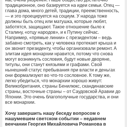
традиционное, оно базируется на идеи семьи. Отец —
глава дома, много детей, традиции, преемственность,
— и это проецируется на социум. У народа тоже
должны быть отец или матушка, которые любят,
заботятся, защищают. Такое отношение было к
Сталину, «отцу народов», и к Путину сейчас.
Например, «прямые линии» с президентом – ведь
забавно смотреть, как у человека протекает крыша и
он звонит президенту, чтобы организовали ремонт. А
элитам идея монархии нравится, потому что снова
могут возникнуть сословия, будут новые дворяне,
титулы, они станут князьями и графами. Свой
нынешний статус пребывания при власти и деньгах
они формализуют во что-то сословное. К тому же,
легко убедиться, что монархии хорошо живут:
Великобритания, страны Бенилюкс, скандинавские
страны, восточные страны – от Саудовской Аравии до
Японии. Это очень благополучные государства, и они
все монархии.
Хочу завершить нашу беседу вопросом о
нашумевшем светском событии – недавнем
венчании Георгия Михайловича Романова в