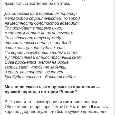
даже есть стихотворение об этом.
Да, одержим наш первый император
метафорой строительства. То город
на местности болотистой возводит.
То прорубает в тереме окно,
в котором солнце лишь по вечерам.
То воздвигает целую армаду
трехмачтовых военных кораблей —
и вот плывут они куда не зная.
Но верит августейший только снам,
мучительным и сладострастным снам.
Едва проснeтся, мелом на доске
записывает, чтобы не забыть,
и сразу же стирает, озираясь.
Как будто сны его – большая тайна.
Можно ли сказать, что время его правления —
лучший период в истории России?
Всё зависит от точки зрения и критериев оценки.
Объективно говоря, при Петре I и Екатерине II жилось
хорошо дворянству, но это были худшие времена для