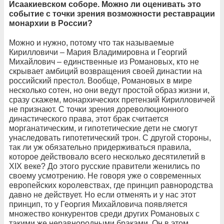
Исаакиевском соборе. Можно ли оценивать это
событие с точки зрения возможности реставрации
монархии в России?
Можно и нужно, потому что так называемые
Кирилловичи – Мария Владимировна и Георгий
Михайлович – единственные из Романовых, кто не
скрывает амбиций возвращения своей династии на
российский престол. Вообще, Романовых в мире
несколько сотен, но они ведут простой образ жизни и,
сразу скажем, монархических претензий Кирилловичей
не признают. С точки зрения дореволюционного
династического права, этот брак считается
морганатическим, и гипотетические дети не смогут
унаследовать гипотетический трон. С другой стороны,
так ли уж обязательно придерживаться правила,
которое действовало всего несколько десятилетий в
XIX веке? До этого русские правители женились по
своему усмотрению. Не говоря уже о современных
европейских королевствах, где принцип равнородства
давно не действует. Но если отменять и у нас этот
принцип, то у Георгия Михайловича появляется
множество конкурентов среди других Романовых с
такими же неравнородными браками. Он в этом