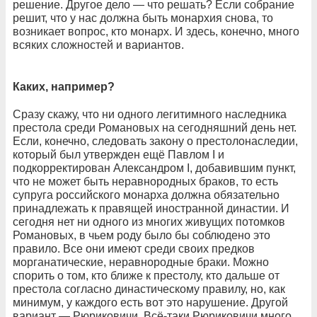
решение. Другое дело — что решать? Если собрание
решит, что у нас должна быть монархия снова, то
возникает вопрос, кто монарх. И здесь, конечно, много
всяких сложностей и вариантов.
Каких, например?
Сразу скажу, что ни одного легитимного наследника
престола среди Романовых на сегодняшний день нет.
Если, конечно, следовать закону о престолонаследии,
который был утвержден ещё Павлом I и
подкорректирован Александром I, добавившим пункт,
что не может быть неравнородных браков, то есть
супруга российского монарха должна обязательно
принадлежать к правящей иностранной династии. И
сегодня нет ни одного из многих живущих потомков
Романовых, в чьем роду было бы соблюдено это
правило. Все они имеют среди своих предков
морганатические, неравнородные браки. Можно
спорить о том, кто ближе к престолу, кто дальше от
престола согласно династическому правилу, но, как
минимум, у каждого есть вот это нарушение. Другой
вариант — Рюриковичи. Всё-таки Рюриковичи много