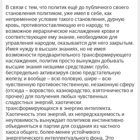
В связи с тем, что политик ещё до публичного своего
становления политиком, уже имел в себе, как
непременное условие такого становления, дурную
кровь, противопоставляющую его народу, то
возможное иерархическое наслаждение крови и
соответствующее ему знание, необходимое для
управления народом, оказывается для него закрытым.
Имея нужду в высших знаниях, но не имея
возможности предварительного трансформирующего
наслаждения, политик просто вынужден добывать
высшие знания низшими средствами: грубо,
беспредельно активизируя свою предстательную
железу, и вообще – всю половую, шире – всю
чувственную противоестественную, незаконную сферу
(отсюда – воровство, казнокрадство, взяточничество и
прочее) для получения любых чувственных
сладостных энергий, хаотически
трансформирующихся в энергию интеллекта.
Хаотичность этих энергий, их непредсказуемость и
неуловимость вынуждает политиков инстинктивно
объединяться в партии для создания из частного
хаоса общего, более-менее устойчивого
энергетического интеллектуального фона. Это