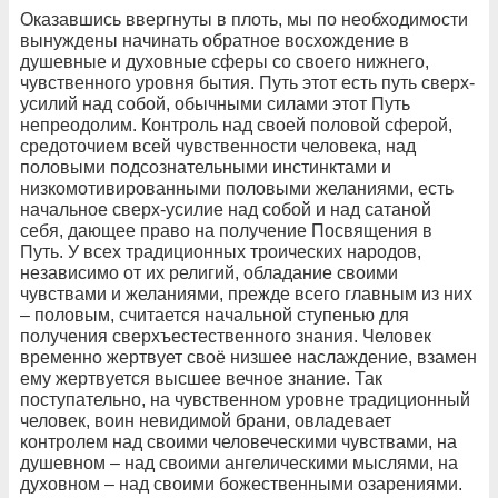
Оказавшись ввергнуты в плоть, мы по необходимости
вынуждены начинать обратное восхождение в
душевные и духовные сферы со своего нижнего,
чувственного уровня бытия. Путь этот есть путь сверх-
усилий над собой, обычными силами этот Путь
непреодолим. Контроль над своей половой сферой,
средоточием всей чувственности человека, над
половыми подсознательными инстинктами и
низкомотивированными половыми желаниями, есть
начальное сверх-усилие над собой и над сатаной
себя, дающее право на получение Посвящения в
Путь. У всех традиционных троических народов,
независимо от их религий, обладание своими
чувствами и желаниями, прежде всего главным из них
– половым, считается начальной ступенью для
получения сверхъестественного знания. Человек
временно жертвует своё низшее наслаждение, взамен
ему жертвуется высшее вечное знание. Так
поступательно, на чувственном уровне традиционный
человек, воин невидимой брани, овладевает
контролем над своими человеческими чувствами, на
душевном – над своими ангелическими мыслями, на
духовном – над своими божественными озарениями.