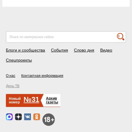
Блоги и сообщества
События
Слово дня
Видео
Спецпроекты
О нас
Контактная информация
День ТВ
№31
Архив
Новый
номер
газеты