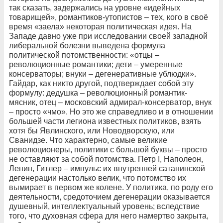
так сказать, задержались на уровне «идейных
товарищей», романтиков-утопистов – тех, кого в своё
время «заела» некоторая политическая идея. На
Западе давно уже при исследовании своей западной
либеральной болезни выведена формула
политической потомственности: «отцы –
революционные романтики; дети – умеренные
консерваторы; внуки – дегенеративные ублюдки».
Гайдар, как никто другой, подтверждает собой эту
формулу: дедушка – революционный романтик-
мясник, отец – московский адмирал-консерватор, внук
– просто «чмо». Но это же справедливо и в отношении
большей части легиона известных политиков, взять
хотя бы Явлинского, или Новодворскую, или
Сванидзе. Что характерно, самые великие
революционеры, политики с большой буквы – просто
не оставляют за собой потомства. Петр I, Наполеон,
Ленин, Гитлер – импульс их внутренней сатанинской
дегенерации настолько велик, что потомство их
вымирает в первом же колене. У политика, по роду его
деятельности, средоточием дегенерации оказывается
душевный, интеллектуальный уровень; вследствие
того, что духовная сфера для него намертво закрыта,