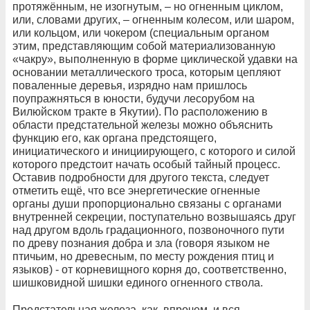
протяжённым, не изогнутым, – но огненным циклом,
или, словами других, – огненным колесом, или шаром,
или кольцом, или чокером (специальным органом
этим, представляющим собой материализованную
«чакру», выполненную в форме циклической удавки на
основании металлического троса, которым цепляют
поваленные деревья, изрядно нам пришлось
поупражняться в юности, будучи лесорубом на
Вилюйском тракте в Якутии). По расположению в
области предстательной железы можно объяснить
функцию его, как органа предстоящего,
инициатического и инициирующего, с которого и силой
которого предстоит начать особый тайный процесс.
Оставив подробности для другого текста, следует
отметить ещё, что все энергетические огненные
органы души пропорционально связаны с органами
внутренней секреции, поступательно возвышаясь друг
над другом вдоль градационного, позвоночного пути
по древу познания добра и зла (говоря языком не
птичьим, но древесным, по месту рождения птиц и
языков) - от корневищного корня до, соответственно,
шишковидной шишки единого огненного ствола.
Предстательная железа, как, впрочем, и вся