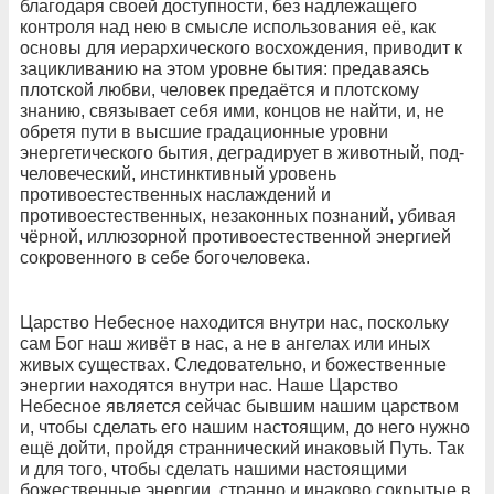
благодаря своей доступности, без надлежащего
контроля над нею в смысле использования её, как
основы для иерархического восхождения, приводит к
зацикливанию на этом уровне бытия: предаваясь
плотской любви, человек предаётся и плотскому
знанию, связывает себя ими, концов не найти, и, не
обретя пути в высшие градационные уровни
энергетического бытия, деградирует в животный, под-
человеческий, инстинктивный уровень
противоестественных наслаждений и
противоестественных, незаконных познаний, убивая
чёрной, иллюзорной противоестественной энергией
сокровенного в себе богочеловека.
Царство Небесное находится внутри нас, поскольку
сам Бог наш живёт в нас, а не в ангелах или иных
живых существах. Следовательно, и божественные
энергии находятся внутри нас. Наше Царство
Небесное является сейчас бывшим нашим царством
и, чтобы сделать его нашим настоящим, до него нужно
ещё дойти, пройдя страннический инаковый Путь. Так
и для того, чтобы сделать нашими настоящими
божественные энергии, странно и инаково сокрытые в