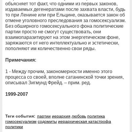
объясняет тот факт, что одними из первых законов,
издаваемых дегенератами после захвата власти, будь
то при Ленине или при Ельцине, оказывается закон об
отмене уголовного преследования за гомосексуализм.
Без обширного гомосексуального фона политические
партии просто не смогут существовать, они
взаимопаразитируют на этом энергетическом фоне,
заряжаются от него интеллектуально и эстетически,
пополняют им количественно свои ряды.
Примечания:
1 - Между прочим, закономерности именно этого
процесса со своей, вполне сатанинской точки зрения,
описывал Зигмунд Фрейд. – прим. ред.
1999-2007
Теги события:
партии
иерархия
любовь
политика
гомосексуализм
содомиты
иерархическая катастрофа
политики