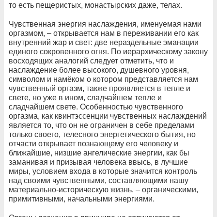
то есть пещеристых, монастырских даже, телах.
Чувственная энергия наслаждения, именуемая нами
оргазмом, – открывается нам в переживании его как
внутренний жар и свет: две нераздельные эманации
единого сокровенного огня. По иерархическому закону
восходящих аналогий следует отметить, что и
наслаждение более высокого, душевного уровня,
символом и намёком о котором представляется нам
чувственный оргазм, также проявляется в тепле и
свете, но уже в ином, сладчайшем тепле и
сладчайшем свете. Особенностью чувственного
оргазма, как квинтэссенции чувственных наслаждений
является то, что он не ограничен в себе пределами
только своего, телесного энергетического бытия, но
отчасти открывает познающему его человеку и
ближайшие, низшие ангелические энергии, как бы
заманивая и призывая человека ввысь, в лучшие
миры, условием входа в которые значится контроль
над своими чувственными, составляющими нашу
материально-историческую жизнь, – органическими,
примитивными, начальными энергиями.