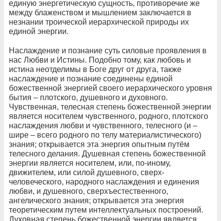
единую энергетическую сущность, противоречие же
между блаженством и мышлением заключается в
незнании троической иерархической природы их
единой энергии.
Наслаждение и познание суть силовые проявления в
нас Любви и Истины. Подобно тому, как любовь и
истина неотделимы в Боге друг от друга, также
наслаждение и познание соединены единой
божественной энергией своего иерархического уровня
бытия – плотского, душевного и духовного.
Чувственная, телесная степень божественной энергии
является носителем чувственного, родного, плотского
наслаждения любви и чувственного, телесного (и –
шире – всего родного по телу материалистического)
знания; открывается эта энергия опытным путём
телесного делания. Душевная степень божественной
энергии является носителем, или, по-иному,
движителем, или силой душевного, сверх-
человеческого, народного наслаждения и единения
любви, и душевного, сверхъестественного,
ангелического знания; открывается эта энергия
теоретическим путем интеллектуальных построений.
Духовная степень божественной энергии является