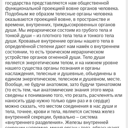
государства представляются нам общественной
функциональной проекцией вовне органов человека.
Подобным же образом телесные органы человека
оказываются проекцией вовне, в пространстве и
времени, внутренних, триждысокровенных органов
души. Мы иерархически состоим из грубого тела и
тонкой души – из плотного тела тела и тонкого тела
души. Кровавые внутренние органы нашего тела в
определённой степени дают нам намёк о внутреннем
состоянии, то есть троическом иерархическом
устройстве органов огненной души. Тело души
является энергетическим телом, и на нижнем уровне
нашего существа органы познания и органы
наслаждения, телесные и душевные, объединены в
едином энергетическом, телесном и душевном, месте.
Вообще, не будучи анатомом, зато будучи тринатомом
(то есть тем, чьи анатомические знания этого мира
сведены к пониманию того, что резать, расчленять или
наносить удар нужно только один раз и в сердце)
можно сказать, что местом соединения в нас души и
тела, точнее, крови и тела, является система желез
внутренней секреции, буквально – система
«внутреннего разделения». Железы внутренней
секреции напрямую, минуя органы тела, вбрасывают