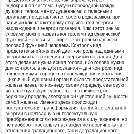
эндокринная система, будучи переходной между
душой и телом, между душевными и телесными
органами, представляется своего рода замком, при
наличии ключа к которому открываются энергии
наслаждения и энергии познания. Ключ этот иными
словами можно назвать контролем над физической
функцией железы, и – шире – контролем над всей
половой функцией человека. Контроль над
предстательной железой даёт контроль над едиными
энергиями наслаждения и энергиями познания. Для
этого делания нужна ясная голова, ибо голова нужна
для контроля, а не для познания – для контроля над
отклонениями в процессах наслаждения и познания.
Цикличный душевный орган в области предстательной
железы имеет, по нижнему своему пределу, световую
интеллектуальную сущность – в отличие от, по
верхнему пределу, элеткронной чувственной сущности
самой железы. Именно здесь происходит
поступательная трансформация тварной сексуальной
энергии в надтварную интеллектуальную –
преображение силы наслаждения в силу познания, но
не наоборот, поскольку наслаждение первично как в
отношении градационного, так и деградационного