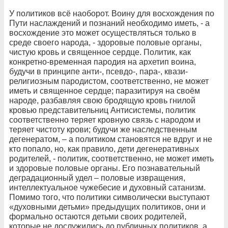
У политиков всё наоборот. Воину для восхождения по
Пути наслаждений и познаний необходимо иметь, - а
восхождение это может осуществляться только в
среде своего народа, - здоровые половые органы,
чистую кровь и священное сердце. Политик, как
конкретно-временная пародия на архетип воина,
будучи в принципе анти-, псевдо-, пара-, квази-
религиозным пародистом, соответственно, не может
иметь и священное сердце; паразитируя на своём
народе, разбавляя свою бродящую кровь гнилой
кровью представительниц Антисистемы, политик
соответственно теряет кровную связь с народом и
теряет чистоту крови; будучи же наследственным
дегенератом, – а политиком становятся не вдруг и не
кто попало, но, как правило, дети дегенеративных
родителей, - политик, соответственно, не может иметь
и здоровые половые органы. Его познавательный
деградационный удел – половые извращения,
интеллектуальное чужебесие и духовный сатанизм.
Помимо того, что политики символически выступают
«духовными детьми» предыдущих политиков, они и
формально остаются детьми своих родителей,
которые не дослужились до публичных политиков, а,