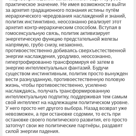
практическое значение. Не имея возможности выйти
за архетип градационного познания истины путём
иерархического чередования наслаждений и знаний,
политик инстинктивно, неосознанно реализует этот
архетип контр-иерархическим способом. Вступая в
гомосексуальную связь, политик активизирует
энергетическую функцию предстательной железы
напрямую, грубо снизу, незаконно,
противоестественно добиваясь сверхъестественной
энергии наслаждения, уродливо, неосознанно,
гипертрофированно трансформируя её затем в
энергию интеллектуальных фантазий. Будучи
существом инстинктивным, политик просто вынужден
вести разнузданную, противоестественную половую
жизнь, чтобы противоестественно, усиленно
наслаждаясь, получать трансформированную
интеллектуальную подпитку, поддерживая тем самым
свой интеллект на надлежащем политическом уровне.
У него просто нет другого выбора. Назад возврат уже
невозможен, а при остановке содомии, то есть при
остановке своего политического развития, его просто
затопчут свои же политические партнёры, раздавят
силой энергии падения.