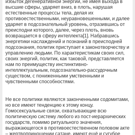
избыток дегенеративной энергии, не имея выхода в
высшие сферы, ударяет вниз, в плоть, нарушая
естественные процессы тела, делая их
противоестественными, неуравновешенными, и далее
ударяет в подсознательный уровень, отразившись от
преисподни которого, далее, через плоть, вновь
возвращается в сферу интеллекта[1]. Набравшись
энергетики наслаждений и познаний в преисподней
подсознания, политик приступает к законотворчеству и
управлению людьми. По характеристикам своих сил,
своих энергий, политик, как таковой, представляется
нам по преимуществу инстинктивно-
интеллектуальным, подсознательно-рассудочным
существом, с пониженными умственными и
чувственными способностями.
Не все политики являются законченными содомитами,
но все имеют тенденцию к этому концу.
Гомосексуальные связи, охватывающие всю
политическую систему любого из пост-иерархических
государств, помимо ритуального значения,
выражающегося в противоестественном половом акте
– жертвоприношении сатане, имеют ещё и сугубое