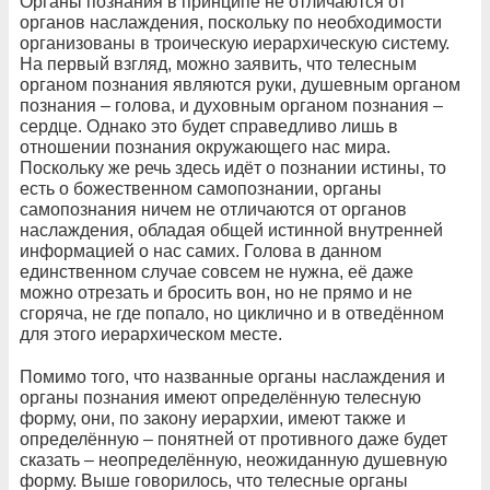
Органы познания в принципе не отличаются от
органов наслаждения, поскольку по необходимости
организованы в троическую иерархическую систему.
На первый взгляд, можно заявить, что телесным
органом познания являются руки, душевным органом
познания – голова, и духовным органом познания –
сердце. Однако это будет справедливо лишь в
отношении познания окружающего нас мира.
Поскольку же речь здесь идёт о познании истины, то
есть о божественном самопознании, органы
самопознания ничем не отличаются от органов
наслаждения, обладая общей истинной внутренней
информацией о нас самих. Голова в данном
единственном случае совсем не нужна, её даже
можно отрезать и бросить вон, но не прямо и не
сгоряча, не где попало, но циклично и в отведённом
для этого иерархическом месте.
Помимо того, что названные органы наслаждения и
органы познания имеют определённую телесную
форму, они, по закону иерархии, имеют также и
определённую – понятней от противного даже будет
сказать – неопределённую, неожиданную душевную
форму. Выше говорилось, что телесные органы