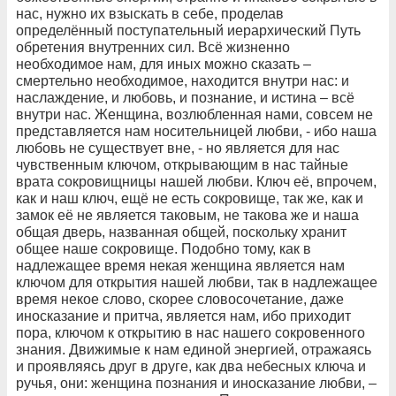
нас, нужно их взыскать в себе, проделав
определённый поступательный иерархический Путь
обретения внутренних сил. Всё жизненно
необходимое нам, для иных можно сказать –
смертельно необходимое, находится внутри нас: и
наслаждение, и любовь, и познание, и истина – всё
внутри нас. Женщина, возлюбленная нами, совсем не
представляется нам носительницей любви, - ибо наша
любовь не существует вне, - но является для нас
чувственным ключом, открывающим в нас тайные
врата сокровищницы нашей любви. Ключ её, впрочем,
как и наш ключ, ещё не есть сокровище, так же, как и
замок её не является таковым, не такова же и наша
общая дверь, названная общей, поскольку хранит
общее наше сокровище. Подобно тому, как в
надлежащее время некая женщина является нам
ключом для открытия нашей любви, так в надлежащее
время некое слово, скорее словосочетание, даже
иносказание и притча, является нам, ибо приходит
пора, ключом к открытию в нас нашего сокровенного
знания. Движимые к нам единой энергией, отражаясь
и проявляясь друг в друге, как два небесных ключа и
ручья, они: женщина познания и иносказание любви, –