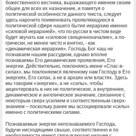
божественного вестника, выражающего именем своим
общее для всех их назначение, и памятуя о
политической особенности данного текста, следует
здесь нарочито поименовать проявляющуюся в
политической сфере нашего бытия иерархию именно
«силовой иерархией», что по-русски в чистом виде
будет звучать как «силовое священноначалие», а по-
гречески, не менее чисто и внятно, - как
«динамическая иерархия». Господь Бог наш не
познаваем нашим рассудком, однако вполне
познаваемы Его динамические проявления, Его
энергии. Действительно, поклоняясь иконе «Спас-в-
силах», мы поклоняемся явленному нам Господу в Его
энергиях, Его силах, а не в архаях или властях. Здесь
мы говорим «энергии», а не «силы», чтобы
акцентировать в них не политическое, а внутреннее,
динамическое и ангелическое значение, связанное с
некоторым сверх-усилием и соответственным сверх-
знанием – поскольку ранее мы ассоциировали «силы»
именно с политическими силами.
Познаваемые энергии непознаваемого Господа,
будучи нисходящими свыше, соответственно и по
необходимости имеют связывающую низшее с