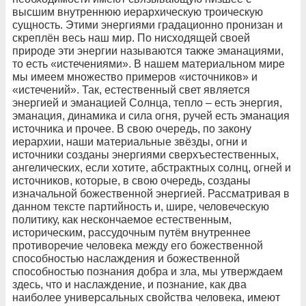
высшим внутреннюю иерархическую троическую
сущность. Этими энергиями градационно пронизан и
скреплён весь наш мир. По нисходящей своей
природе эти энергии называются также эманациями,
то есть «истечениями». В нашем материальном мире
мы имеем множество примеров «источников» и
«истечений». Так, естественный свет является
энергией и эманацией Солнца, тепло – есть энергия,
эманация, динамика и сила огня, ручей есть эманация
источника и прочее. В свою очередь, по закону
иерархии, наши материальные звёзды, огни и
источники созданы энергиями сверхъестественных,
ангелических, если хотите, абстрактных солнц, огней и
источников, которые, в свою очередь, созданы
изначальной божественной энергией. Рассматривая в
данном тексте партийность и, шире, человеческую
политику, как нескончаемое естественным,
историческим, рассудочным путём внутреннее
противоречие человека между его божественной
способностью наслаждения и божественной
способностью познания добра и зла, мы утверждаем
здесь, что и наслаждение, и познание, как два
наиболее универсальных свойства человека, имеют