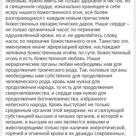
любовью, нужно иметь не только здоровое и чистое, но
и священное сердце, изначально хранящее в себе
искру нашего божественного огня, всё более
разгорающуюся с каждым новым причастием
божественных евхаристических даров. Наше сердце –
не только органичный насос по перекачке
одушевлённой крови, но и, не удивляйтесь слову,
насос по перекачке божественного огня. Таинство это,
именуемое иначе эфиризацией крови, наслаждает
человека божественным огнём; по сути, божественный
огонь и есть божественная любовь. Наши
иерархические органы любви необходимы нам для
продолжения троического рода. Так, половые органы
необходимы нам собственно для продолжения
человеческого рода, кровь нам нужна для
продолжения народа, то есть для продолжения
сверхчеловечества, и сердце нам нужно для
продолжения богочеловечества, избранного
небесного народа. Кровь выступает не только
срединным органом этой иерархии, но и связующей
субстанцией высших и низших органов, в которой и
низшие, и высшие из них являются живыми и
животворящими только при наличии энергетической,
горячей и огненной крови в их дважды сокровенных,