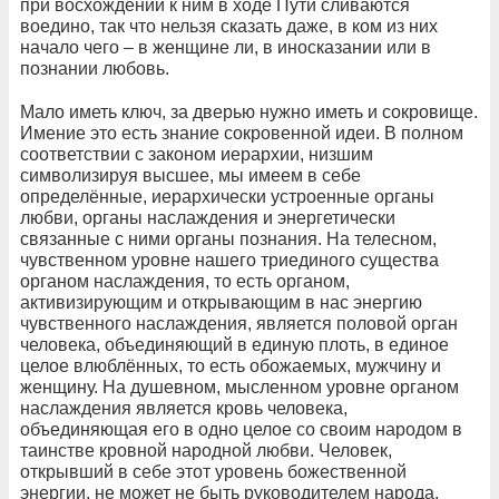
при восхождении к ним в ходе Пути сливаются
воедино, так что нельзя сказать даже, в ком из них
начало чего – в женщине ли, в иносказании или в
познании любовь.
Мало иметь ключ, за дверью нужно иметь и сокровище.
Имение это есть знание сокровенной идеи. В полном
соответствии с законом иерархии, низшим
символизируя высшее, мы имеем в себе
определённые, иерархически устроенные органы
любви, органы наслаждения и энергетически
связанные с ними органы познания. На телесном,
чувственном уровне нашего триединого существа
органом наслаждения, то есть органом,
активизирующим и открывающим в нас энергию
чувственного наслаждения, является половой орган
человека, объединяющий в единую плоть, в единое
целое влюблённых, то есть обожаемых, мужчину и
женщину. На душевном, мысленном уровне органом
наслаждения является кровь человека,
объединяющая его в одно целое со своим народом в
таинстве кровной народной любви. Человек,
открывший в себе этот уровень божественной
энергии, не может не быть руководителем народа,