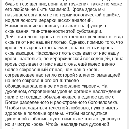
будь он священник, воин или труженик, также не может
его любовь не быть взаимной. Кровь здесь мы
называем органом не по терминологической ошибке,
но для ясности иерархических аналогий.
Наименование «кровь» указывает на функцию
скрывания, таинственности этой субстанции.
Действительно, кровь в естественных условиях всегда
скрыта от нас нашей плотью. Однако, помимо того, что
кровь есть кровь скрываемая, она же есть и кровь
скрывающая. Насколько плоть скрывает от нас нашу
кровь, настолько, по иерархической восходящей, наша
кровь скрывает от нас наш огонь, ещё качественно
более сокровенный от нас, чем наша кровь,
согревающее нас тепло которой является эманацией
нашего сокровенного огня: таково
обоюдонаправленное именование «крови». На
духовном, откровенном уровне органом наслаждения
является сердце, объединяющее в единое целое с
Богом разделённого и рас-строенного богочеловека.
Чтобы насладиться телесной любовью, нужно иметь
здоровые половые органы. Чтобы насладиться
душевной любовью, нужно иметь не только здоровую,
но и чистую кровь. Чтобы насладиться духовной