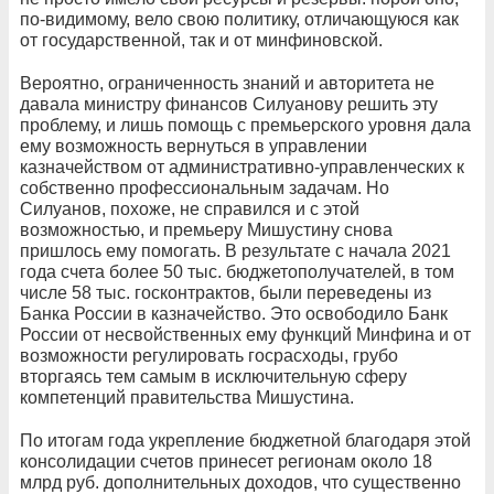
по-видимому, вело свою политику, отличающуюся как
от государственной, так и от минфиновской.
Вероятно, ограниченность знаний и авторитета не
давала министру финансов Силуанову решить эту
проблему, и лишь помощь с премьерского уровня дала
ему возможность вернуться в управлении
казначейством от административно-управленческих к
собственно профессиональным задачам. Но
Силуанов, похоже, не справился и с этой
возможностью, и премьеру Мишустину снова
пришлось ему помогать. В результате с начала 2021
года счета более 50 тыс. бюджетополучателей, в том
числе 58 тыс. госконтрактов, были переведены из
Банка России в казначейство. Это освободило Банк
России от несвойственных ему функций Минфина и от
возможности регулировать госрасходы, грубо
вторгаясь тем самым в исключительную сферу
компетенций правительства Мишустина.
По итогам года укрепление бюджетной благодаря этой
консолидации счетов принесет регионам около 18
млрд руб. дополнительных доходов, что существенно