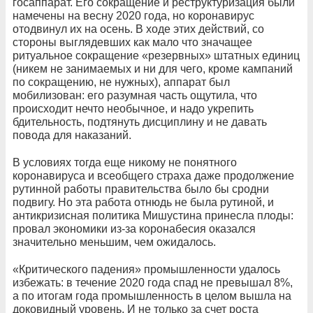
госаппарат. Его сокращение и реструктуризация были
намечены на весну 2020 года, но коронавирус
отодвинул их на осень. В ходе этих действий, со
стороны выглядевших как мало что значащее
ритуальное сокращение «резервных» штатных единиц
(никем не занимаемых и ни для чего, кроме кампаний
по сокращению, не нужных), аппарат был
мобилизован: его разумная часть ощутила, что
происходит нечто необычное, и надо укрепить
бдительность, подтянуть дисциплину и не давать
повода для наказаний.
В условиях тогда еще никому не понятного
коронавируса и всеобщего страха даже продолжение
рутинной работы правительства было бы сродни
подвигу. Но эта работа отнюдь не была рутиной, и
антикризисная политика Мишустина принесла плоды:
провал экономики из-за коронабесия оказался
значительно меньшим, чем ожидалось.
«Критического падения» промышленности удалось
избежать: в течение 2020 года спад не превышал 8%,
а по итогам года промышленность в целом вышла на
доковидный уровень. И не только за счет роста