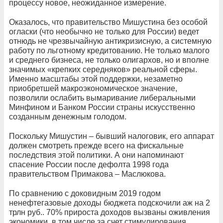
процессу новое, неожиданное измерение.
Оказалось, что правительство Мишустина без особой
огласки (что необычно не только для России) ведет
отнюдь не чрезвычайную антикризисную, а системную
работу по льготному кредитованию. Не только малого
и среднего бизнеса, не только олигархов, но и вполне
значимых «крепких середняков» реальной сферы.
Именно масштабы этой поддержки, незаметно
приобретшей макроэкономическое значение,
позволили ослабить вымаривание либеральными
Минфином и Банком России страны искусственно
созданным денежным голодом.
Поскольку Мишустин – бывший налоговик, его аппарат
должен смотреть прежде всего на фискальные
последствия этой политики. А они напоминают
спасение России после дефолта 1998 года
правительством Примакова – Маслюкова.
По сравнению с доковидным 2019 годом
ненефтегазовые доходы бюджета подскочили аж на 2
трлн руб.. 70% прироста доходов вызваны оживления
экономики, в том числе за счет стимулирования