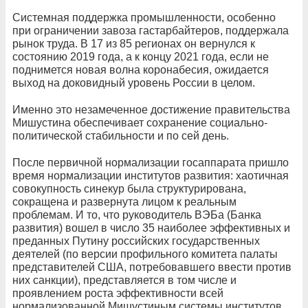
Системная поддержка промышленности, особенно
при ограничении завоза гастарбайтеров, поддержала
рынок труда. В 17 из 85 регионах он вернулся к
состоянию 2019 года, а к концу 2021 года, если не
поднимется новая волна коронабесия, ожидается
выход на доковидный уровень России в целом.
Именно это незамеченное достижение правительства
Мишустина обеспечивает сохранение социально-
политической стабильности и по сей день.
После первичной нормализации госаппарата пришло
время нормализации институтов развития: хаотичная
совокупность синекур была структурирована,
сокращена и развернута лицом к реальным
проблемам. И то, что руководитель ВЭБа (Банка
развития) вошел в число 35 наиболее эффективных и
преданных Путину российских государственных
деятелей (по версии профильного комитета палаты
представителей США, потребовавшего ввести против
них санкции), представляется в том числе и
проявлением роста эффективности всей
нормализованной Мишустиным системы институтов