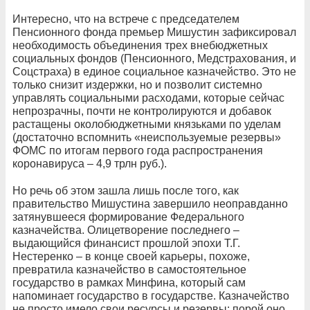
Интересно, что на встрече с председателем
Пенсионного фонда премьер Мишустин зафиксировал
необходимость объединения трех внебюджетных
социальных фондов (Пенсионного, Медстрахования, и
Соцстраха) в единое социальное казначейство. Это не
только снизит издержки, но и позволит системно
управлять социальными расходами, которые сейчас
непрозрачны, почти не контролируются и добавок
растащены околобюджетными князьками по уделам
(достаточно вспомнить «неиспользуемые резервы»
ФОМС по итогам первого года распространения
коронавируса – 4,9 трлн руб.).
Но речь об этом зашла лишь после того, как
правительство Мишустина завершило неоправданно
затянувшееся формирование Федерального
казначейства. Олицетворение последнего –
выдающийся финансист прошлой эпохи Т.Г.
Нестеренко – в конце своей карьеры, похоже,
превратила казначейство в самостоятельное
государство в рамках Минфина, который сам
напоминает государство в государстве. Казначейство
не просто имело свои ресурсы и резервы: порой оно,