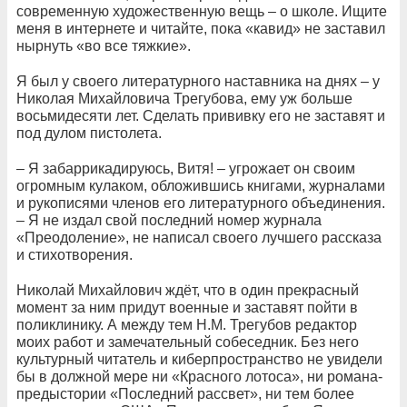
современную художественную вещь – о школе. Ищите
меня в интернете и читайте, пока «кавид» не заставил
нырнуть «во все тяжкие».
Я был у своего литературного наставника на днях – у
Николая Михайловича Трегубова, ему уж больше
восьмидесяти лет. Сделать прививку его не заставят и
под дулом пистолета.
– Я забаррикадируюсь, Витя! – угрожает он своим
огромным кулаком, обложившись книгами, журналами
и рукописями членов его литературного объединения.
– Я не издал свой последний номер журнала
«Преодоление», не написал своего лучшего рассказа
и стихотворения.
Николай Михайлович ждёт, что в один прекрасный
момент за ним придут военные и заставят пойти в
поликлинику. А между тем Н.М. Трегубов редактор
моих работ и замечательный собеседник. Без него
культурный читатель и киберпространство не увидели
бы в должной мере ни «Красного лотоса», ни романа-
предыстории «Последний рассвет», ни тем более