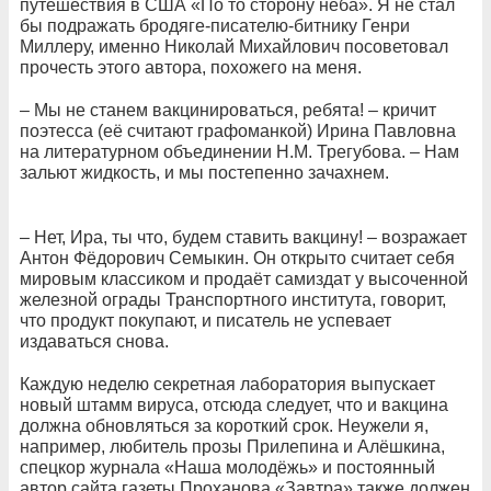
путешествия в США «По то сторону неба». Я не стал
бы подражать бродяге-писателю-битнику Генри
Миллеру, именно Николай Михайлович посоветовал
прочесть этого автора, похожего на меня.
– Мы не станем вакцинироваться, ребята! – кричит
поэтесса (её считают графоманкой) Ирина Павловна
на литературном объединении Н.М. Трегубова. – Нам
зальют жидкость, и мы постепенно зачахнем.
– Нет, Ира, ты что, будем ставить вакцину! – возражает
Антон Фёдорович Семыкин. Он открыто считает себя
мировым классиком и продаёт самиздат у высоченной
железной ограды Транспортного института, говорит,
что продукт покупают, и писатель не успевает
издаваться снова.
Каждую неделю секретная лаборатория выпускает
новый штамм вируса, отсюда следует, что и вакцина
должна обновляться за короткий срок. Неужели я,
например, любитель прозы Прилепина и Алёшкина,
спецкор журнала «Наша молодёжь» и постоянный
автор сайта газеты Проханова «Завтра» также должен