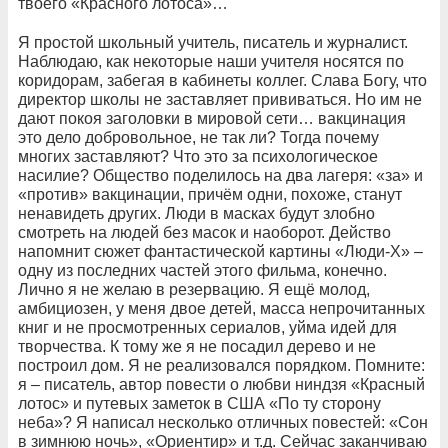
твоего «Красного лотоса»…
Я простой школьный учитель, писатель и журналист.
Наблюдаю, как некоторые наши учителя носятся по
коридорам, забегая в кабинеты коллег. Слава Богу, что
директор школы не заставляет прививаться. Но им не
дают покоя заголовки в мировой сети… вакцинация
это дело добровольное, не так ли? Тогда почему
многих заставляют? Что это за психологическое
насилие? Общество поделилось на два лагеря: «за» и
«против» вакцинации, причём одни, похоже, станут
ненавидеть других. Люди в масках будут злобно
смотреть на людей без масок и наоборот. Действо
напомнит сюжет фантастической картины «Люди-X» –
одну из последних частей этого фильма, конечно.
Лично я не желаю в резервацию. Я ещё молод,
амбициозен, у меня двое детей, масса непрочитанных
книг и не просмотренных сериалов, уйма идей для
творчества. К тому же я не посадил дерево и не
построил дом. Я не реализовался порядком. Помните:
я – писатель, автор повести о любви ниндзя «Красный
лотос» и путевых заметок в США «По ту сторону
неба»? Я написал несколько отличных повестей: «Сон
в зимнюю ночь», «Ориентир» и т.д. Сейчас заканчиваю