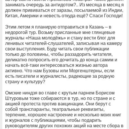
занимать очередь за антидотом?.. Из месяца в месяц я
должен прививаться от заразы, посылаемой из Индии,
Китая, Америки и невесть откуда ещё? Спаси Господи!
Этим летом я планирую отправиться в Казань – в
недорогой тур. Возьму присланные мне глянцевые
журналы «Наша молодёжь» и стану вести блог для
ленивых читателей-слушателей, записывая на камеру
свои выступления. Буду читать свои публикации
только до половины, чтобы раззадорить читателя,
деликатно попросить его дочитать до конца самим и
начать всё-таки интересоваться жизнью автора
активно. Что нам Бузовы или Моргенштерны, если
есть писатели и журналисты, радеющие за родную
страну и культуру?
Омские ниндзя во главе с крутым парнем Борисом
Штуровым тоже собираются в тур, но по стране и с
акцией протеста против вакцинации. Они берут с
собой транспаранты, театральные реквизиты,
терпение, хорошее настроение и несколько моих книг
и журналов с публикациями, чтобы подарить
руководителям других похожих акций на месте сбора в