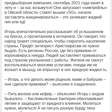
предвыборная компания, сентябрь 2021 года канет в
лету и – за нас возьмутся! Они запускают «химтрейлы»
в Омской области, ставят вышки «5G», начали
заставлять вакцинироваться – это заливают жидкий
чип или яд!
Игорь впечатлительно рассказывает об услышанном
на блогах, о прочитанном в интернете. Он говорит, что
народ травят специально, чтобы сократить население
страны. Придёт антихрист. Аристократам не нужно
быдло. Есть регионы России, где без прививки от
коронавируса никуда. Людей заставляют прививаться
под страхом увольнения с работы. Жители не смогут
воспользоваться многими услугами, покуда им не
вольют в мышцу, не впрыснут в нос вредную жидкость.
– Игорь, а что делать моим родным, маме и бабушке –
они сделали прививки? – выясняю я озадаченно.
– Пить молоко или кефир, – объясняет Игорь с видом
бывалого. – Кисломолочные бактерии обволакивают
лёгкие и защищают от вредного влияния. Молиться
нужно, молиться! А не писать разную бурду типа