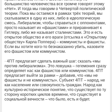
большинство человечества все громче говорят этому
«Нет». И тогда мы говорим о Четвертой политической
теории. Пока мы остаемся в рамках трёх теорий, мы
скатываемся в одну из них, либо в идеологическую
смесь. Либерализм, чтобы справиться с оппонентами,
просто называет их «фашистами» и приравнивает к
Гитлеру, либо же называет сталинистами. Это и есть
открытое общество и его враги (отсылка к «Открытому
обществу» Карла Поппера) – коммунисты и фашисты.
Если вы хотите кого-то безнаказанно убить, назовите
его фашистом или коммунистом.
· 4ПТ предлагает сделать важный шаг: сказать «мы
против либерализма». Это ловушка – гегемония сразу
определяет нас как фашистов или коммунистов. 4ПТ
предлагает выйти за рамки – добавив, что «мы не
фашисты и не коммунисты». Субъект 4ПТ – народ, не
как население или совокупность граждан. Народ как
культурно-историческое понятие, что существует по ту
сторону коротких циклов времени, что существует в
социальной вечности – что было, есть и будет.