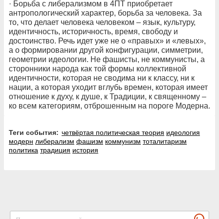
· Борьба с либерализмом в 4ПТ приобретает
антропологический характер, борьба за человека. За
то, что делает человека человеком – язык, культуру,
идентичность, историчность, время, свободу и
достоинство. Речь идет уже не о «правых» и «левых»,
а о формировании другой конфигурации, симметрии,
геометрии идеологии. Не фашисты, не коммунисты, а
сторонники народа как той формы коллективной
идентичности, которая не сводима ни к классу, ни к
нации, а которая уходит вглубь времен, которая имеет
отношение к духу, к душе, к Традиции, к священному –
ко всем категориям, отброшенным на пороге Модерна.
Теги события:
четвёртая политическая теория
идеология
модерн
либерализм
фашизм
коммунизм
тоталитаризм
политика
традиция
история