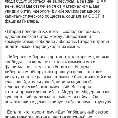
люди будут бороться не за ресурсы, а за идеи. В ХХ
веке, если мы отвлечемся от материализма, мы
увидим битву идеологий: либерализм западного
капиталистического общества, социализм СССР и
фашизм Гитлера.
· Вторая половина ХХ века – «холодная война»,
идеологическая битва между либералами и
коммунистами. Победили либералы. Вторая и третья
политические теории уходят из жизни.
· Либерализм боролся против тоталитаризма, во имя
свободы – но когда не осталось коммунизма и
фашизма, не с кем стало бороться. И тогда
либерализм обнаружил страшную вещь: это тоже
диктатура, тоже расизм - только не биологический или
классовый, а культурный, цивилизационный,
технологический, экономический. Все корни
тоталитарных идеологий – в Модерне. Модернистская
сущность либерализма открывается сейчас. Он
остался один и демонстрирует собственную структуру.
· Есть те, кто говорит ему «Да» (либеральный сектор
правительства, пятая и шестая колонны), но