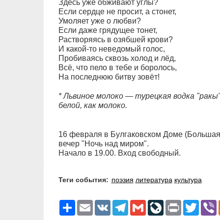
Здесь уже обживают углы?
Если сердце не просит, а стонет,
Умоляет уже о любви?
Если даже грядущее тонет,
Растворяясь в озябшей крови?
И какой-то неведомый голос,
Пробиваясь сквозь холод и лёд,
Всё, что пело в тебе и боролось,
На последнюю битву зовёт!
* Львиное молоко — турецкая водка "ракы
белой, как молоко.
16 февраля в Булгаковском Доме (Большая 
вечер "Ночь над миром".
Начало в 19.00. Вход свободный.
Теги события:
поэзия
литература
культура
Ресурс
Email
VK
Telegram
Gmail
LiveJournal
Print
Twitter
V