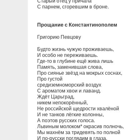
Старый отец у причала
С парнем, сгоревшим в броне.
Прощание с Константинополем
Григорию Певцову
Будто жизнь чужую проживаешь,
И особо не переживаешь.
Где-то в глубине ещё жива лишь
Память, заменившая слова,
Про сиянье звёзд на мокрых соснах,
Про густой
средиземноморский воздух
С ароматом хвои и лаванд.
Ждёт Царьград,
никем непокорённый,
Не российской щедрости хвалёной
И не танков лёгкие колонны,
А поэтов русских голоса.
Львиным молоком* окрасив полночь,
Мы махнём за тридевять по полной
И по-русски поглядим в глаза.