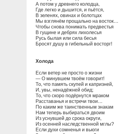
А потом у древнего колодца,
Где легко и дышится, и пьётся,
В зеленях, овинах и болотцах
Мы взглянём прощально на восток…
Чтобы снова понимать предвестья
В гущине и дебрях лихолесья
Русь былая или сила бесья
Бросят душу в гибельный восторг!
Холода
Если ветер не просто о жизни
— О минувшем твоём говорит!
То, что память скупей и капризней,
И, увы, ненадёжней обид;
То, что скоро подёрнутся мраком
Расставанья и встречи твои…
По каким же таинственным знакам
Нам теперь выбираться двоим
Из уснувшей до срока округи,
Из осенней наследственной мглы?
Если духи сомненья и вьюги