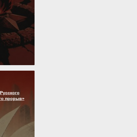
Русского
то прорыв»