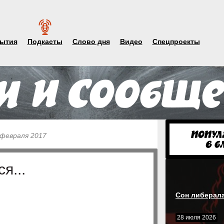
ытия
Подкасты
Слово дня
Видео
Спецпроекты
 февраля 2017
я...
Сон либерал
28 июля 2026