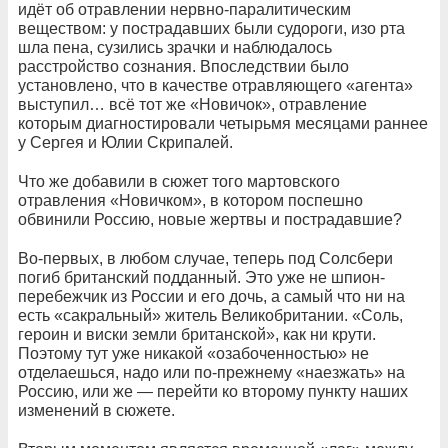
идёт об отравлении нервно-паралитическим
веществом: у пострадавших были судороги, изо рта
шла пена, сузились зрачки и наблюдалось
расстройство сознания. Впоследствии было
установлено, что в качестве отравляющего «агента»
выступил… всё тот же «Новичок», отравление
которым диагностировали четырьмя месяцами раннее
у Сергея и Юлии Скрипалей.
Что же добавили в сюжет того мартовского
отравления «Новичком», в котором поспешно
обвинили Россию, новые жертвы и пострадавшие?
Во-первых, в любом случае, теперь под Солсбери
погиб британский подданный. Это уже не шпион-
перебежчик из России и его дочь, а самый что ни на
есть «сакральный» житель Великобритании. «Соль,
героин и виски земли британской», как ни крути.
Поэтому тут уже никакой «озабоченностью» не
отделаешься, надо или по-прежнему «наезжать» на
Россию, или же — перейти ко второму пункту наших
изменений в сюжете.