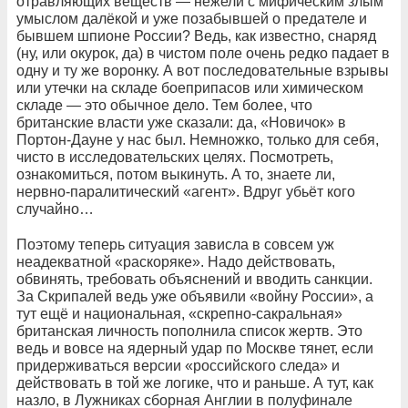
отравляющих веществ — нежели с мифическим злым
умыслом далёкой и уже позабывшей о предателе и
бывшем шпионе России? Ведь, как известно, снаряд
(ну, или окурок, да) в чистом поле очень редко падает в
одну и ту же воронку. А вот последовательные взрывы
или утечки на складе боеприпасов или химическом
складе — это обычное дело. Тем более, что
британские власти уже сказали: да, «Новичок» в
Портон-Дауне у нас был. Немножко, только для себя,
чисто в исследовательских целях. Посмотреть,
ознакомиться, потом выкинуть. А то, знаете ли,
нервно-паралитический «агент». Вдруг убьёт кого
случайно…
Поэтому теперь ситуация зависла в совсем уж
неадекватной «раскоряке». Надо действовать,
обвинять, требовать объяснений и вводить санкции.
За Скрипалей ведь уже объявили «войну России», а
тут ещё и национальная, «скрепно-сакральная»
британская личность пополнила список жертв. Это
ведь и вовсе на ядерный удар по Москве тянет, если
придерживаться версии «российского следа» и
действовать в той же логике, что и раньше. А тут, как
назло, в Лужниках сборная Англии в полуфинале