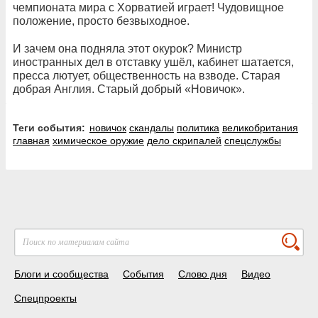
чемпионата мира с Хорватией играет! Чудовищное
положение, просто безвыходное.
И зачем она подняла этот окурок? Министр
иностранных дел в отставку ушёл, кабинет шатается,
пресса лютует, общественность на взводе. Старая
добрая Англия. Старый добрый «Новичок».
Теги события:
новичок
скандалы
политика
великобритания
главная
химическое оружие
дело скрипалей
спецслужбы
Блоги и сообщества
События
Слово дня
Видео
Спецпроекты