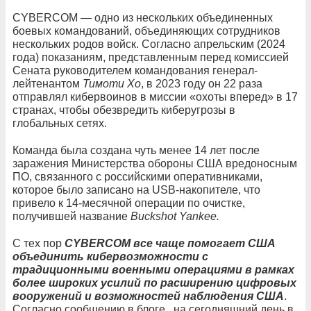
CYBERCOM — одно из нескольких объединенных
боевых командований, объединяющих сотрудников
нескольких родов войск. Согласно апрельским (2024
года) показаниям, представленным перед комиссией
Сената руководителем командования генерал-
лейтенантом
Тимоти Хо
, в 2023 году он 22 раза
отправлял кибервоинов в миссии «охоты вперед» в 17
странах, чтобы обезвредить киберугрозы в
глобальных сетях.
Команда была создана чуть менее 14 лет после
заражения Министерства обороны США вредоносным
ПО, связанного с российскими оперативниками,
которое было записано на USB-накопителе, что
привело к 14-месячной операции по очистке,
получившей название
Buckshot Yankee.
С тех пор
CYBERCOM все чаще помогает США
объединить кибервозможности с
традиционными военными операциями в рамках
более широких усилий по расширению цифровых
вооружений и возможностей наблюдения США
.
Согласно сообщению в блоге , на сегодняшний день в