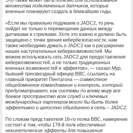
Это также может быть полезно
для использования
множества подключенных датчиков
, которые
военные планируют создать в ближайшие годы.
«Если мы правильно подумаем о JADC2, то речь
пойдет не только о перемещении данных между
датчиками и стрелками. Хотя это важно и должно быть
защищено с точки зрения кибербезопасности, нам
также необходимо думать о JADC2 как о расширении
наших наступательных кибервозможностей. Мы
можем использовать сеть JADC2 для предоставления
кибервозможностей, а не только традиционных
военных возможностей и эффектов», — сказал
Мур
,
бывший трехзвездный офицер ВВС, ссылаясь на
главный приоритет Пентагона —
совместное
общедоменное командование и контроль, который
предусматривает, как системы по всему миру все
боевое пространство всех служб и ключевых
международных партнеров могло бы быть более
эффективно и целостно объединено в сеть – JADC2.
По словам представителя 16-го полка ВВС, намерение
состоит в том, чтобы 179-й полк обеспечивал
некинетические эффекты для повышения