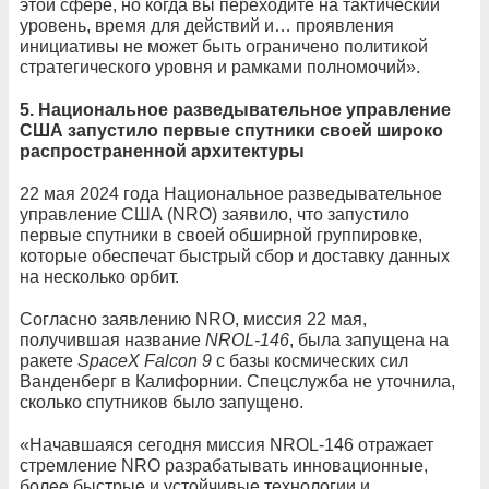
этой сфере, но когда вы переходите на тактический
уровень, время для действий и… проявления
инициативы не может быть ограничено политикой
стратегического уровня и рамками полномочий».
5. Национальное разведывательное управление
США запустило первые спутники своей широко
распространенной архитектуры
22 мая 2024 года Национальное разведывательное
управление США (NRO) заявило, что запустило
первые спутники в своей обширной группировке,
которые обеспечат быстрый сбор и доставку данных
на несколько орбит.
Согласно заявлению NRO, миссия 22 мая,
получившая название
NROL-146
, была запущена на
ракете
SpaceX Falcon 9
с базы космических сил
Ванденберг в Калифорнии. Спецслужба не уточнила,
сколько спутников было запущено.
«Начавшаяся сегодня миссия NROL-146 отражает
стремление NRO разрабатывать инновационные,
более быстрые и устойчивые технологии и