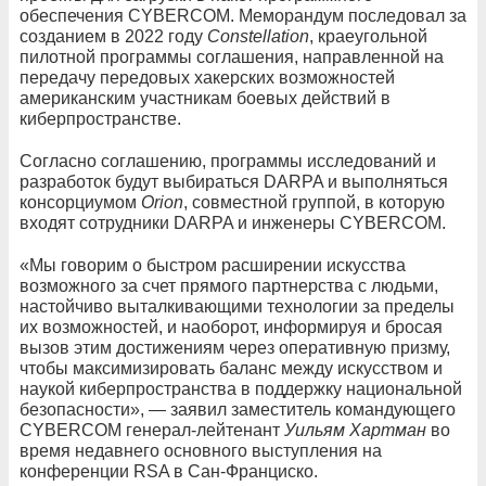
обеспечения CYBERCOM. Меморандум последовал за
созданием в 2022 году
Constellation
, краеугольной
пилотной программы соглашения, направленной на
передачу передовых хакерских возможностей
американским участникам боевых действий в
киберпространстве.
Согласно соглашению, программы исследований и
разработок будут выбираться DARPA и выполняться
консорциумом
Orion
, совместной группой, в которую
входят сотрудники DARPA и инженеры CYBERCOM.
«Мы говорим о быстром расширении искусства
возможного за счет прямого партнерства с людьми,
настойчиво выталкивающими технологии за пределы
их возможностей, и наоборот, информируя и бросая
вызов этим достижениям через оперативную призму,
чтобы максимизировать баланс между искусством и
наукой киберпространства в поддержку национальной
безопасности», — заявил заместитель командующего
CYBERCOM генерал-лейтенант
Уильям Хартман
во
время недавнего основного выступления на
конференции RSA в Сан-Франциско.