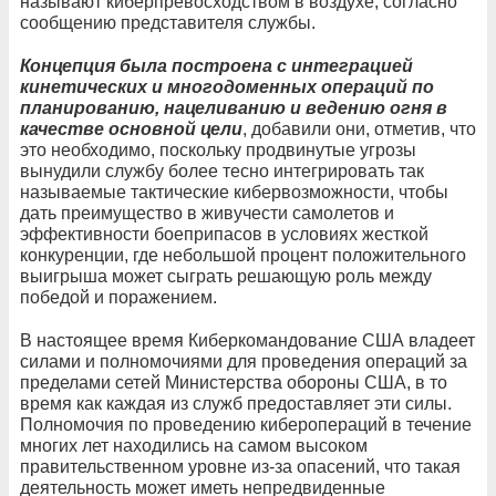
называют киберпревосходством в воздухе, согласно
сообщению представителя службы.
Концепция была построена с интеграцией
кинетических и многодоменных операций по
планированию, нацеливанию и ведению огня в
качестве основной цели
, добавили они, отметив, что
это необходимо, поскольку продвинутые угрозы
вынудили службу более тесно интегрировать так
называемые тактические кибервозможности, чтобы
дать преимущество в живучести самолетов и
эффективности боеприпасов в условиях жесткой
конкуренции, где небольшой процент положительного
выигрыша может сыграть решающую роль между
победой и поражением.
В настоящее время Киберкомандование США владеет
силами и полномочиями для проведения операций за
пределами сетей Министерства обороны США, в то
время как каждая из служб предоставляет эти силы.
Полномочия по проведению киберопераций в течение
многих лет находились на самом высоком
правительственном уровне из-за опасений, что такая
деятельность может иметь непредвиденные