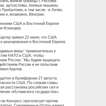
чить вблизи границы с Россией
нки, артсистемы, боевые машины
Прибалтики, в том числе - в Литве,
ии и, возможно, Венгрии.
техники США в Восточной Европе
и Искандер.
артер заявил 22 июня, что США
о реагирования в Восточной Европе.
одимые меры" применительно к
стям НАТО и США, чтобы
янию России. "Мы будем защищать
действиям России и ее попыткам
явил Картер.
ндлтон в Калифорнии 27 августа
опасности США. По словам главы
ая расстановка российских сил и
ление «Исламского государства».
ли Конгресс проголосует против
ероятно, Соединенные Штаты начнут