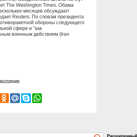
ет The Washington Times. Обама
нескольких месяцев обсуждают
едает Reuters. По словам президента
ротиворакетной обороны следующего
ьной сфере и "как
ным военным действиям (Iran
востояние
iber
Odnoklassniki
Mail.Ru
Skype
WhatsApp
Расширенны