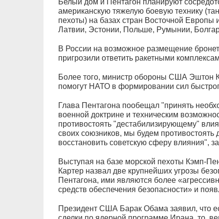
Белый дом и Пентагон планируют сосредото
американскую тяжелую боевую технику (та
пехоты) на базах стран Восточной Европы и 
Латвии, Эстонии, Польше, Румынии, Болгар
В России на возможное размещение броне
пригрозили ответить ракетными комплексам
Более того, министр обороны США Эштон К
помогут НАТО в формировании сил быстрог
Глава Пентагона пообещал "принять необх
военной доктрине и техническим возможно
противостоять "дестабилизирующему" вли
своих союзников, мы будем противостоять 
восстановить советскую сферу влияния", за
Выступая на базе морской пехоты Кэмп-Пе
Картер назвал две крупнейших угрозы без
Пентагона, ими являются более «агрессивн
средств обеспечения безопасности» и появ
Президент США Барак Обама заявил, что ес
сделки по ядерной программе Ирана, то, в