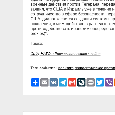
военные действия против Тегерана, переда
заявил, что США и Израиль уже в течение 
сотрудничество в сфере безопасности, пер
США, диалог касается создания системы п
поколения, взаимодействие в разведывател
противодействовать иранским опосредован
proxies)".
Также:
США, НАТО и Россия готовятся к войне
Теги события:
политика
геополитическое проти
Ресурс
Email
VK
Telegram
Gmail
LiveJournal
Print
Twitter
V