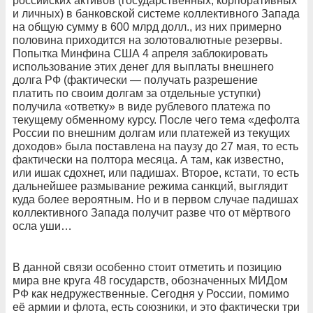
российских активов (государственных, корпоративных
и личных) в банковской системе коллективного Запада
на общую сумму в 600 млрд долл., из них примерно
половина приходится на золотовалютные резервы.
Попытка Минфина США 4 апреля заблокировать
использование этих денег для выплаты внешнего
долга РФ (фактически — получать разрешение
платить по своим долгам за отдельные уступки)
получила «ответку» в виде рублевого платежа по
текущему обменному курсу. После чего тема «дефолта
России по внешним долгам или платежей из текущих
доходов» была поставлена на паузу до 27 мая, то есть
фактически на полтора месяца. А там, как известно,
или ишак сдохнет, или падишах. Второе, кстати, то есть
дальнейшее размывание режима санкций, выглядит
куда более вероятным. Но и в первом случае падишах
коллективного Запада получит разве что от мёртвого
осла уши…
В данной связи особенно стоит отметить и позицию
мира вне круга 48 государств, обозначенных МИДом
РФ как недружественные. Сегодня у России, помимо
её армии и флота, есть союзники, и это фактически три