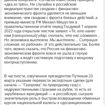
«два из трёх». Не случайно в российском
медиапространстве сводкам с финансово-
экономического фронта уделяется не меньшее
внимание, чем сводкам с фронта боевых действий, а
премьер-министр РФ Михаил Мишустин в
правительственном отчёте перед Госдумой 7 апреля
2022 года открытым текстом заявил:
«Те, кто нанёс
нам [санкционный] удар, считали, что нас сломают…
Но экономика выстояла. Мы выстояли… Ситуация
сложная, но рабочая».
И это действительно так. Более
того, можно сказать, что Россия на финансово-
экономическом фронте вовсе не ушла в глухую
оборону, а ведёт системную подготовку к мощному
контрнаступлению.
В частности, озвученное президентом Путиным 23
марта указание перевести экспортные сделки (для
начала — "Газпрома" по природному газу) с
недружественными странами на рубли, то есть из
зарубежных юрисдикций — в российскую, сыграло
значительную роль в быстром возвращении обменных
курсов национальной валюты к «досанкционным»