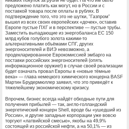
никаких покупок за рубли не будет. На что им было
предложено платить как могут, но в России и с
поставкой товара после оплаты в рублях. В
подтверждение того, что это не шутки, "Газпром"
вышел из всех своих европейских «дочек», оставив
Европе пустые ПХГ и в перспективе — пустые трубы.
Заместить выпадающие из энергобаланса ЕС 150
млрд кубов голубого золота какими-то
альтернативными объёмами СПГ, других
энергоносителей и ВИЭ невозможно, а
продекларированное Еврокомиссией эмбарго на
поставки российских энергоносителей (опять
информационное оружие!) в случае своей реализации
будет означать провал Европы в «новые тёмные
века» — глава немецкого химического концерна BASF
Мартин Брудермюллер заявил, что это приведёт к
тяжелейшему экономическому кризису.
Впрочем, бизнес всегда найдёт обходные пути для
получения прибылей — так, англо-голландский
энергетический концерн Shell, вроде бы «ушедший из
России», и другие западные корпорации уже вовсю
торгуют «латвийской смесью», якобы на 49,9%
состоящей из российской нефти, а на 50,1% — из