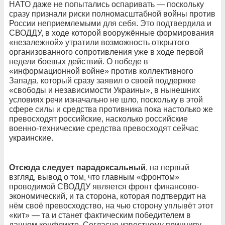
НАТО даже не попытались оспаривать — поскольку
сразу признали риски полномасштабной войны против
России неприемлемыми для себя. Это подтвердила и
СВОДДУ, в ходе которой вооружённые формирования
«незалежной» утратили возможность открытого
организованного сопротивления уже в ходе первой
недели боевых действий. О победе в
«информационной войне» против коллективного
Запада, который сразу заявил о своей поддержке
«свободы и независимости Украины», в нынешних
условиях речи изначально не шло, поскольку в этой
сфере силы и средства противника пока настолько же
превосходят российские, насколько российские
военно-технические средства превосходят сейчас
украинские.
Отсюда следует парадоксальный
, на первый
взгляд, вывод о том, что главным «фронтом»
проводимой СВОДДУ является фронт финансово-
экономический, и та сторона, которая подтвердит на
нём своё превосходство, на чью сторону уплывёт этот
«кит» — та и станет фактическим победителем в
данном конфликте. Согласно известному принципу