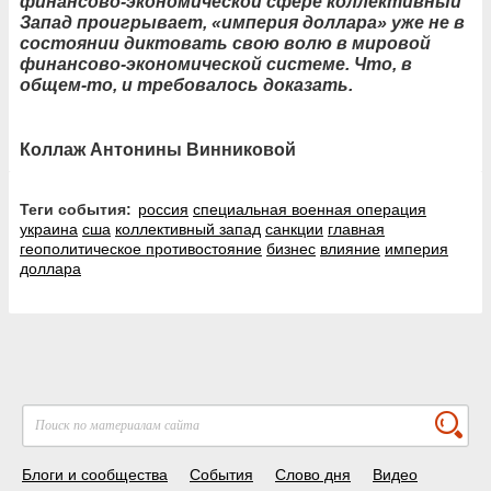
финансово-экономической сфере коллективный
Запад проигрывает, «империя доллара» уже не в
состоянии диктовать свою волю в мировой
финансово-экономической системе. Что, в
общем-то, и требовалось доказать.
Коллаж Антонины Винниковой
Теги события:
россия
специальная военная операция
украина
сша
коллективный запад
санкции
главная
геополитическое противостояние
бизнес
влияние
империя
доллара
Блоги и сообщества
События
Слово дня
Видео