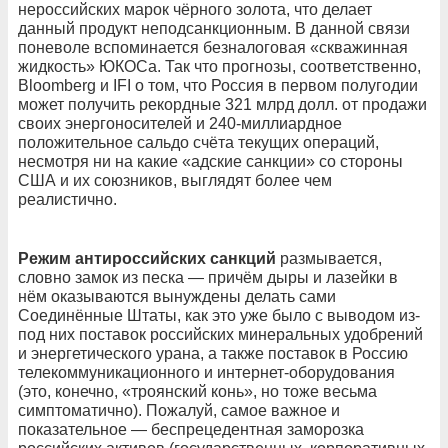
нероссийских марок чёрного золота, что делает
данный продукт неподсанкционным. В данной связи
поневоле вспоминается безналоговая «скважинная
жидкость» ЮКОСа. Так что прогнозы, соответственно,
Bloomberg и IFI о том, что Россия в первом полугодии
может получить рекордные 321 млрд долл. от продажи
своих энергоносителей и 240-миллиардное
положительное сальдо счёта текущих операций,
несмотря ни на какие «адские санкции» со стороны
США и их союзников, выглядят более чем
реалистично.
Режим антироссийских санкций
размывается,
словно замок из песка — причём дыры и лазейки в
нём оказываются вынуждены делать сами
Соединённые Штаты, как это уже было с выводом из-
под них поставок российских минеральных удобрений
и энергетического урана, а также поставок в Россию
телекоммуникационного и интернет-​оборудования
(это, конечно, «троянский конь», но тоже весьма
симптоматично). Пожалуй, самое важное и
показательное — беспрецедентная заморозка