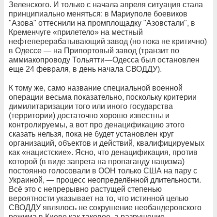
Зеленского. И только с начала апреля ситуация стала
принципиально меняться: в Мариуполе боевиков
"Азова" оттеснили на промплощадку "Азовстали", в
Кременчуге «прилетело» на местный
нефтеперерабатывающий завод (но пока не критично)
в Одессе — на Припортовый завод (транзит по
аммиакопроводу Тольятти—Одесса был остановлен
еще 24 февраля, в день начала СВОДДУ).
К тому же, само название специальной военной
операции весьма показательно, поскольку критерии
димилитаризации того или иного государства
(территории) достаточно хорошо известны и
контролируемы, а вот про денацификацию этого
сказать нельзя, пока не будет установлен круг
организаций, объектов и действий, квалифицируемых
как «нацистские». Ясно, что денацификация, против
которой (в виде запрета на пропаганду нацизма)
постоянно голосовали в ООН только США на пару с
Украиной, — процесс неопределённой длительности.
Всё это с непрерывно растущей степенью
вероятности указывает на то, что истинной целью
СВОДДУ являлось не сокрушение необандеровского
режима в Киеве как таковое, а разрушение