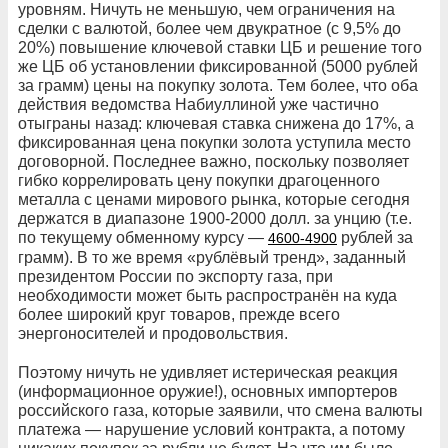
уровням. Ничуть не меньшую, чем ограничения на
сделки с валютой, более чем двукратное (с 9,5% до
20%) повышение ключевой ставки ЦБ и решение того
же ЦБ об установлении фиксированной (5000 рублей
за грамм) цены на покупку золота. Тем более, что оба
действия ведомства Набиуллиной уже частично
отыграны назад: ключевая ставка снижена до 17%, а
фиксированная цена покупки золота уступила место
договорной. Последнее важно, поскольку позволяет
гибко коррелировать цену покупки драгоценного
металла с ценами мирового рынка, которые сегодня
держатся в диапазоне 1900-2000 долл. за унцию (т.е.
по текущему обменному курсу —
рублей за
4600-4900
грамм). В то же время «рублёвый тренд», заданный
президентом России по экспорту газа, при
необходимости может быть распространён на куда
более широкий круг товаров, прежде всего
энергоносителей и продовольствия.
Поэтому ничуть не удивляет истерическая реакция
(информационное оружие!), основных импортеров
российского газа, которые заявили, что смена валюты
платежа — нарушение условий контракта, а потому