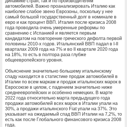
динамике стран, так и по производителям
автомобилей. Важно проанализировать Италию как
наиболее слабое звено Еврозоны, поскольку у нее
самый большой государственный долг в номинале в
евро и как процент ВВП. Италия после кризиса 2008
года проводила очень умеренные реформы по
сравнению с Испанией и является первым
кандидатом на повторение греческого дефолта первой
половины 2010-х годов. Итальянский ВВП падал в I-II
кварталах 2009 года на 7% и во II квартале 2020 года
на 18%, то есть в полтора раза глубже
общеевропейского уровня.
Объяснение значительно большему итальянскому
спаду находится в статистике продаж автомобилей в
Италии по всем маркам и продаж итальянских марок в
Евросоюзе в целом, с падением значительно ниже
среднеевропейских и особенно немецких. В марте
2022 года относительно марта предыдущего года
продажи автомобилей всех марок в Италии упали на
30%, а продажи итальянского Fiat упали на 37%. Это
указывает на ожидаемый спад ВВП Италии на 7,2%, то
есть как после Глобального финансового кризиса 2008
года.