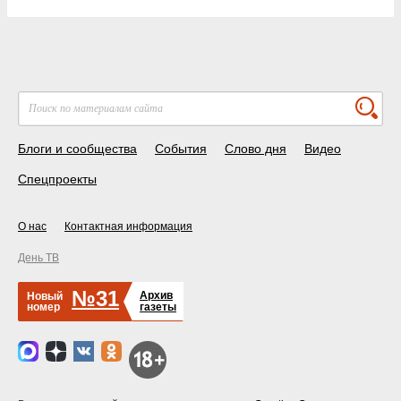
Блоги и сообщества
События
Слово дня
Видео
Спецпроекты
О нас
Контактная информация
День ТВ
№31
Архив
Новый
номер
газеты