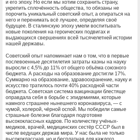
и его эпоху. Но если мы хотим сохранить страну,
укрепить сплочённость общества, то обязаны не
порочить уникальный советский опыт, а опираться на
него и перенимать всё лучшее, определяя своё
будущее. В сталинскую эпоху умели воспитывать
новые поколения на героических подвигах и
выдающихся свершениях всей тысячелетней истории
нашей державы.
Советский опыт напоминает нам о том, что в первые
послевоенные десятилетия затраты казны на науку
выросли с 4,5% до 11% от общего объёма союзного
бюджета. А расходы на образование достигли 17%.
Суммарно на образование, здравоохранение, науку и
искусство тратилось почти 40% расходной части
бюджета. Советская система вакцинации блестяще
оправдала себя в борьбе с эпидемиями, которые
намного страшнее нынешнего коронавируса, — с
чумой, холерой, чёрной оспой. Мы победили самые
страшные болезни благодаря подготовке
высококлассных кадров. По количеству учёных-
медиков, врачей, медицинских сестёр СССР был в
числе ведущих держав мира. У нас была не только
высококлассная, но и бесплатная для каждого