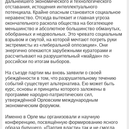
дальнейшего экономического и технологического
отставания, истощения интеллектуального
потенциала. Крайне опасным становится социальное
неравенство. Отсюда вытекает и главная угроза
окончательного раскола общества на богатеющее
меньшинство и абсолютное большинство обманутых,
обобранных и недовольных. Это чревато социальным
взрывом и смутой, на которой мечтают погреть руки
экстремисты из «либеральной оппозиции». Они
энергично опекаются зарубежными кураторами и
рассчитывают на разрушительный «майдан» по-
российски по итогам выборов.
На съезде партии мы вновь заявили о своей
убеждённости в том, что разрушительному течению
событий существует альтернатива. Ею может быть
курс, основы и принципы которого заложены в
программе народно-патриотических сил,
утверждённой Орловским международным
экономическим форумом.
Именно в Орле мы организовали и научную
конференцию, посвящённую формированию ясного
образа будущего. «Партия власти» так и не смогла