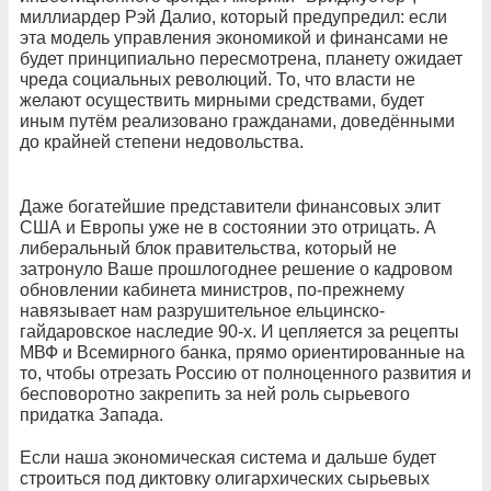
миллиардер Рэй Далио, который предупредил: если
эта модель управления экономикой и финансами не
будет принципиально пересмотрена, планету ожидает
чреда социальных революций. То, что власти не
желают осуществить мирными средствами, будет
иным путём реализовано гражданами, доведёнными
до крайней степени недовольства.
Даже богатейшие представители финансовых элит
США и Европы уже не в состоянии это отрицать. А
либеральный блок правительства, который не
затронуло Ваше прошлогоднее решение о кадровом
обновлении кабинета министров, по-прежнему
навязывает нам разрушительное ельцинско-
гайдаровское наследие 90-х. И цепляется за рецепты
МВФ и Всемирного банка, прямо ориентированные на
то, чтобы отрезать Россию от полноценного развития и
бесповоротно закрепить за ней роль сырьевого
придатка Запада.
Если наша экономическая система и дальше будет
строиться под диктовку олигархических сырьевых