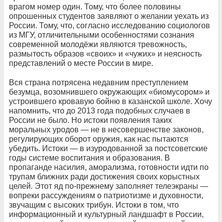
врагом номер один. Тому, что более половины
опрошенных студентов заявляют о желании уехать из
России. Тому, что, согласно исследованию социологов
из МГУ, отличительными особенностями сознания
современной молодёжи являются тревожность,
размытость образов «своих» и «чужих» и неясность
представлений о месте России в мире.
Вся страна потрясена недавним преступлением
безумца, возомнившего окружающих «биомусором» и
устроившего кровавую бойню в казанской школе. Хочу
напомнить, что до 2013 года подобных случаев в
России не было. Но истоки появления таких
моральных уродов — не в несовершенстве законов,
регулирующих оборот оружия, как нас пытаются
убедить. Истоки — в изуродованной за постсоветские
годы системе воспитания и образования. В
пропаганде насилия, аморализма, готовности идти по
трупам ближних ради достижения своих корыстных
целей. Этот яд по-прежнему заполняет телеэкраны —
вопреки рассуждениям о патриотизме и духовности,
звучащим с высоких трибун. Истоки в том, что
информационный и культурный ландшафт в России,