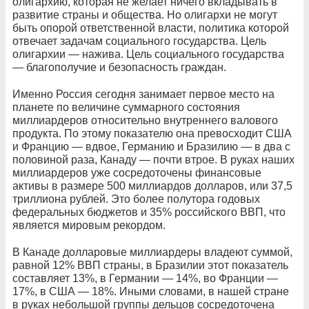
олигархию, которая не желает ничего вкладывать в
развитие страны и общества. Но олигархи не могут
быть опорой ответственной власти, политика которой
отвечает задачам социального государства. Цель
олигархии — нажива. Цель социального государства
— благополучие и безопасность граждан.
Именно Россия сегодня занимает первое место на
планете по величине суммарного состояния
миллиардеров относительно внутреннего валового
продукта. По этому показателю она превосходит США
и Францию — вдвое, Германию и Бразилию — в два с
половиной раза, Канаду — почти втрое. В руках наших
миллиардеров уже сосредоточены финансовые
активы в размере 500 миллиардов долларов, или 37,5
триллиона рублей. Это более полутора годовых
федеральных бюджетов и 35% российского ВВП, что
является мировым рекордом.
В Канаде долларовые миллиардеры владеют суммой,
равной 12% ВВП страны, в Бразилии этот показатель
составляет 13%, в Германии — 14%, во Франции —
17%, в США — 18%. Иными словами, в нашей стране
в руках небольшой группы дельцов сосредоточена