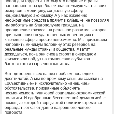
повод для гордости. Потому что ведущие страны
направляют гораздо более значительную часть своих
резервов в медицину, социальную сферу,
национальную экономику. А у нас жизненно
необходимые средства прячут в кубышке, не позволяя
им работать на благополучие граждан, на
преодоление кризиса, на реальное развитие, которое
при нынешних государственных инвестициях в
ключевые сферы просто невозможно. Мы призываем
направить минимум половину этих резервов на
реальные нужды страны и общества. Хватит
дожидаться, пока они снова сгорят в очередном
кризисе или пойдут на компенсацию убытков
банковского и сырьевого капитала!
Вот где корень всех наших проблем последних
десятилетий. А мы по-прежнему слышим ссылки на
«объективные» и исключительно «внешние»
обстоятельства, призванные объяснять
несменяемость тупиковой социально-экономической
политики. И сдобренные бессовестной демагогией, с
помощью которой творцы этой политики стремятся
оправдать отказ от давно назревшего левого
поворота.