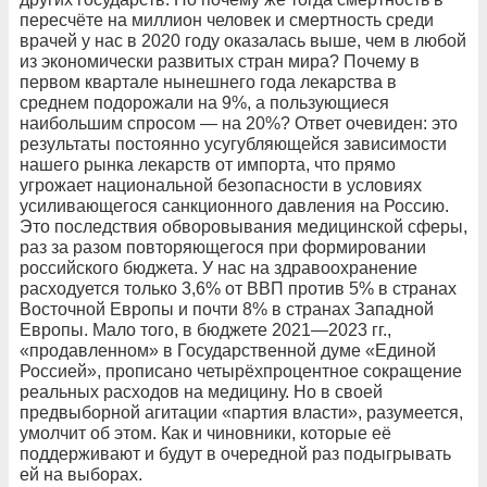
пересчёте на миллион человек и смертность среди
врачей у нас в 2020 году оказалась выше, чем в любой
из экономически развитых стран мира? Почему в
первом квартале нынешнего года лекарства в
среднем подорожали на 9%, а пользующиеся
наибольшим спросом — на 20%? Ответ очевиден: это
результаты постоянно усугубляющейся зависимости
нашего рынка лекарств от импорта, что прямо
угрожает национальной безопасности в условиях
усиливающегося санкционного давления на Россию.
Это последствия обворовывания медицинской сферы,
раз за разом повторяющегося при формировании
российского бюджета. У нас на здравоохранение
расходуется только 3,6% от ВВП против 5% в странах
Восточной Европы и почти 8% в странах Западной
Европы. Мало того, в бюджете 2021—2023 гг.,
«продавленном» в Государственной думе «Единой
Россией», прописано четырёхпроцентное сокращение
реальных расходов на медицину. Но в своей
предвыборной агитации «партия власти», разумеется,
умолчит об этом. Как и чиновники, которые её
поддерживают и будут в очередной раз подыгрывать
ей на выборах.