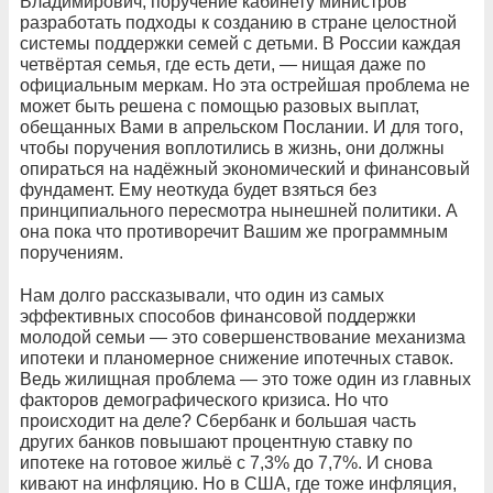
Владимирович, поручение кабинету министров
разработать подходы к созданию в стране целостной
системы поддержки семей с детьми. В России каждая
четвёртая семья, где есть дети, — нищая даже по
официальным меркам. Но эта острейшая проблема не
может быть решена с помощью разовых выплат,
обещанных Вами в апрельском Послании. И для того,
чтобы поручения воплотились в жизнь, они должны
опираться на надёжный экономический и финансовый
фундамент. Ему неоткуда будет взяться без
принципиального пересмотра нынешней политики. А
она пока что противоречит Вашим же программным
поручениям.
Нам долго рассказывали, что один из самых
эффективных способов финансовой поддержки
молодой семьи — это совершенствование механизма
ипотеки и планомерное снижение ипотечных ставок.
Ведь жилищная проблема — это тоже один из главных
факторов демографического кризиса. Но что
происходит на деле? Сбербанк и большая часть
других банков повышают процентную ставку по
ипотеке на готовое жильё с 7,3% до 7,7%. И снова
кивают на инфляцию. Но в США, где тоже инфляция,