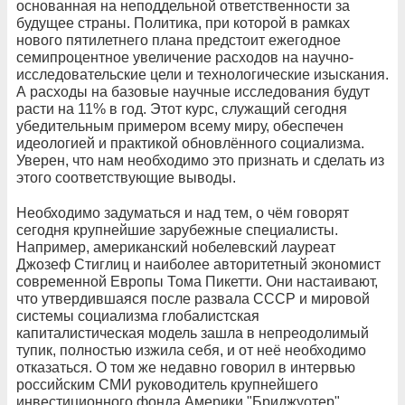
основанная на неподдельной ответственности за
будущее страны. Политика, при которой в рамках
нового пятилетнего плана предстоит ежегодное
семипроцентное увеличение расходов на научно-
исследовательские цели и технологические изыскания.
А расходы на базовые научные исследования будут
расти на 11% в год. Этот курс, служащий сегодня
убедительным примером всему миру, обеспечен
идеологией и практикой обновлённого социализма.
Уверен, что нам необходимо это признать и сделать из
этого соответствующие выводы.
Необходимо задуматься и над тем, о чём говорят
сегодня крупнейшие зарубежные специалисты.
Например, американский нобелевский лауреат
Джозеф Стиглиц и наиболее авторитетный экономист
современной Европы Тома Пикетти. Они настаивают,
что утвердившаяся после развала СССР и мировой
системы социализма глобалистская
капиталистическая модель зашла в непреодолимый
тупик, полностью изжила себя, и от неё необходимо
отказаться. О том же недавно говорил в интервью
российским СМИ руководитель крупнейшего
инвестиционного фонда Америки "Бриджуотер",