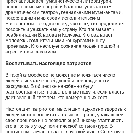
прославившейся гуманистической литературой,
неповторимыми оперой и балетом, уникальным
драматическим театром, гениальными музыкантами,
покорявшими мир своим исполнительским
мастерством, сегодня определяют те, кто продолжает
позорить и унижать нашу страну. Кто призывает к
реабилитации Власова и Колчака. Кто разлагает
молодёжь сомнительными конкурсами и шоу-
проектами. Кто насилует сознание людей пошлой и
агрессивной рекламой.
Воспитывать настоящих патриотов
В такой атмосфере не может не множиться число
людей с искалеченной душой и повреждённым
рассудком. В обществе неизбежно будут
распространяться нравственные недуги, если власть
даёт зелёный свет тем, кто намеренно их сеет.
Настоящих патриотов, мыслящих и духовно здоровых
людей можно воспитать только в стране, уважающей
своё прошлое и не позволяющей никому втаптывать
его в грязь в угоду политической конъюнктуре. В
противном случае, целясь в русский дух, в Советскую