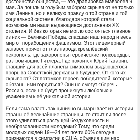
достоинство общества, — это драпировка Мавзолея 9
мая. За пошлым голубым забором скрывают не только
имя Ленина, но и великую правду о той стране и той
социальной системе, благодаря которой стали
возможными наши выдающиеся достижения XX
столетия. И без которых не могло состояться главное
из них — Великая Победа, спасшая наш народ и весь
мир от порабощения фашизмом. Этот лицемерный
занавес прячет от глаз народа кремлёвский
некрополь, где захоронены героические полководцы,
разгромившие Гитлера. Где покоится Юрий Гагарин,
ставший для всей планеты символом выдающегося
прорыва Советской державы в будущее. От кого их
скрывают? От потомков героев-победителей, которые
обязаны ими гордиться? Они не смогут сберечь
Россию, если не будут проникнуты любовью и
уважением к её уникальной истории.
Если сама власть так цинично вымарывает из истории
страны её величайшие страницы, то стоит ли после
этого удивляться растущей бездуховности и
необразованности молодёжи? Тому, что среди
молодых людей 19—24 лет почти 60% сегодня
признаются в симпатии к США, объявившим нас