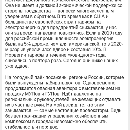
Она не имеет и должной экономической поддержки со
стороны государства — вопреки многочисленным
уверениям в обратном. В то время как в США и
большинстве европейских стран тарифы на
электроэнергию для предприятий снижаются, у нас
они за время пандемии повысились. Если в 2019 году
для российской промышленности электроэнергия
была на 5% дороже, чем для американской, то в 2020-
м разрыв увеличился вдвое и составил 10%. В
Норвегии тарифы в течение «ковидного» года
снизились в полтора раза. Сегодня они ниже наших
уже вдвое.
На голодный паёк посажены регионы России, которые
были вынуждены набирать долгов. Одновременно
продолжается опасная авантюра с выставлением на
продажу МУПов и ГУПов. Идёт давление на
региональных руководителей, не желающих отдавать
их в частные руки. На мой взгляд, те, кто этим
занимаются, — самые настоящие провокаторы. Ведь
без централизации управления хозяйственным
комплексом в городах невозможно обеспечить
стабильность и порядок.