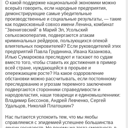
О какой поддержке национальной экономики можно
всерьёз говорить, если народные предприятия,
демонстрирующие самые убедительные
производственные и социальные результаты, — такие
как подмосковный совхоз имени Ленина, комбинат
"Звениговский" в Марий Эл, Усольский
сельхозкооператив, подвергаются атакам
криминальных рейдеров, пользующихся опекой
влиятельных покровителей? Если руководителей этих
предприятий Павла Грудинина, Ивана Казанкова,
Илью Сумарокова преследуют и таскают по судам
вместо того, чтобы ставить их достижения в пример
всей стране, нуждающейся в прорыве и
опережающем росте? На какое оздоровление
обстановки можно рассчитывать, если постоянному
преследованию и угрозам тюремного заключения
подвергаются сторонники справедливости и
народовластия, наши товарищи и единомышленники:
Владимир Бессонов, Андрей Левченко, Сергей
Удальцов, Николай Платошкин?
Нас пытаются успокоить тем, что мы якобы
справляемся с эпидемией успешнее большинства
других государств. Но почему же тогда смертность в