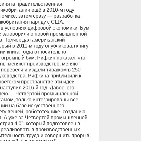
ринята правительственная
еликобритании ещё в 2010-м году
омике, затем сразу — разработка
икобритания наряду с США,
 в условиях цифровой экономики. Бум
ре заговорили о новой промышленной
а. Толчок дал американский
рый в 2011-м году опубликовал книгу
и книга тогда относительно
 огромный бум. Рифкин показал, что
нь, меняют производство, меняют
 перевели и издали тиражом в 250
руководства. Рифкина приблизили к
ветском пространстве эти идеи
аступил 2016-й год, Давос, его
идею — Четвёртой промышленной
самом, только интегрированы все
ии на базе искусственного
ету вещей, робототехнике, созданию
. А уже за Четвёртой промышленной
трия 4.0", который подготовлен в
но реализовать в производственных
ительность труда и совершить прорыв