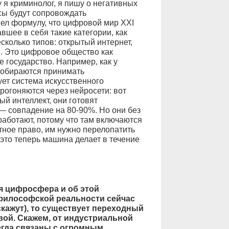
 я криминолог, я пишу о негативных
сы будут сопровождать
ел формулу, что цифровой мир XXI
вшее в себя такие категории, как
сколько типов: открытый интернет,
е. Это цифровое общество как
 государство. Например, как у
собираются принимать
ет система искусственного
рогоняются через нейросети: вот
ый интеллект, они готовят
— совпадение на 80-90%. Но они без
работают, потому что там включаются
ное право, им нужно перелопатить
 это теперь машина делает в течение
я цифросфера и об этой
философской реальности сейчас
скажут), то существует переходный
ой. Скажем, от индустриальной
егда связаны с огромным