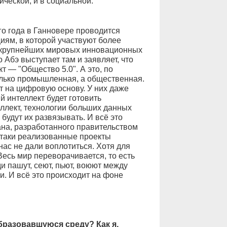
ческой, и в социальной.
ого года в Ганновере проводится
иям, в которой участвуют более
ч крупнейших мировых инновационных
Абэ выступает там и заявляет, что
 — "Общество 5.0". А это, по
олько промышленная, а общественная.
 на цифровую основу. У них даже
 интеллект будет готовить
ллект, технологии больших данных
будут их развязывать. И всё это
ана, разработанного правительством
-таки реализованные проекты
нас не дали воплотиться. Хотя для
Весь мир переворачивается, то есть
и пашут, сеют, пьют, воюют между
и. И всё это происходит на фоне
бразовавшуюся среду? Как я,