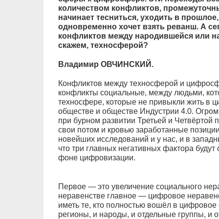
количеством конфликтов, промежуточны
начинает тесниться, уходить в прошлое
одновременно хочет взять реванш. А с
конфликтов между народившейся или 
скажем, техносферой?
Владимир ОВЧИНСКИЙ.
Конфликтов между техносферой и цифросф
конфликты социальные, между людьми, кот
техносфере, которые не привыкли жить в 
обществе и обществе Индустрии 4.0. Огро
при бурном развитии Третьей и Четвёртой
свои потом и кровью заработанные позиции,
новейших исследований и у нас, и в западн
что три главных негативных фактора будут
фоне цифровизации.
Первое — это увеличение социального нера
неравенстве главное — цифровое неравенс
иметь те, кто полностью вошёл в цифровое 
регионы, и народы, и отдельные группы, и о