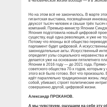
в человеческой жизни вообще — и в экономи
Но на этом всё не закончилось. В марте эт
гигантская выставка, посвящённая инновац
двухсот тысяч человек и свыше трёх тыся
компаний. Премьер-министр Японии Синдзо 
Япония подготовила новый цифровой проект
существу, ещё одна революция, и уже не т
Потому что японцы всё общество переводят
парламент будет цифровой. А искусственный
законодательные акты. Искусственный инте
определят узлы социального неравенства и 
делается уже на основании пятилетнего пл
Японии в 2016 году — до 2021 года. Прямо
советского общества 70-х годов, которым у 
этого всё было готово. Вот что произошло. 
идёт параллельно традиционная жизнь: люд
собой, убивают, строят политические интриг
совершенно другой, цифровой жизни.
Александр ПРОХАНОВ.
А мы чувствуем, ощущаем на себе эту о