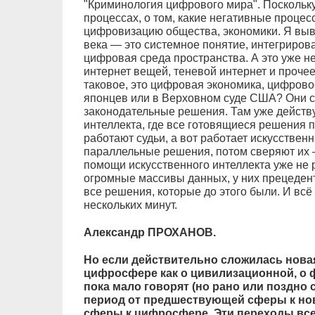
"Криминология цифрового мира". Поскольку
процессах, о том, какие негативные процес
цифровизацию общества, экономики. Я выв
века — это системное понятие, интегрирова
цифровая среда пространства. А это уже не
интернет вещей, теневой интернет и проче
таковое, это цифровая экономика, цифровое
японцев или в Верховном суде США? Они 
законодательные решения. Там уже действу
интеллекта, где все готовящиеся решения п
работают судьи, а вот работает искусственн
параллельные решения, потом сверяют их 
помощи искусственного интеллекта уже не 
огромные массивы данных, у них прецедент
все решения, которые до этого были. И всё
нескольких минут.
Александр ПРОХАНОВ.
Но если действительно сложилась нова
цифросфере как о цивилизационной, о 
пока мало говорят (но рано или поздно 
период от предшествующей сферы к нов
сферы к цифросфере. Эти переходы вс