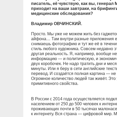
писатель, её чувствую, как вы, генерал 
приходит на ваши завтраки, на брифинги
медицинские обследования?
Владимир ОВЧИНСКИЙ.
Просто. Мы уже не можем жить без гаджетов
айфона… Там внутри разные приложения ес
снимаешь фотографию и тут же её в течени
стиль любого художника. Совсем недавно 
другая реальность. Я, например, вообще не
информацию — и политическую, и экономич
двух коробочек. Не надо тратить дни и мес
минуты. Или я беру в сети английские тексты
перевод. И создаётся полная картина — не 
Огромное количество людей так живёт. Это
примитивного свойства.
В России с 2014 года осуществляется подк
населением от 250 до 500 человек к интерне
проживающих почти в 50 тысячах малонасе
к интернету. Вся страна — цифровой мир. 