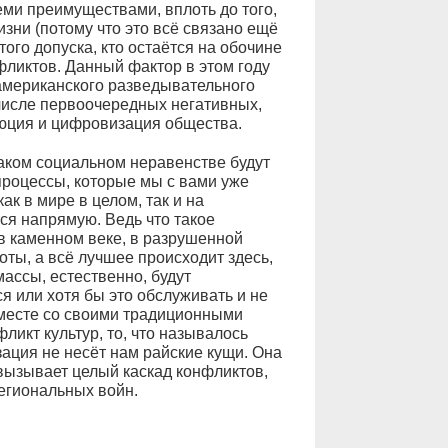
семи преимуществами, вплоть до того,
зни (потому что это всё связано ещё
этого допуска, кто остаётся на обочине
фликтов. Данный фактор в этом году
американского разведывательного
числе первоочередных негативных,
юция и цифровизация общества.
таком социальном неравенстве будут
роцессы, которые мы с вами уже
к в мире в целом, так и на
тся напрямую. Ведь что такое
в каменном веке, в разрушенной
оты, а всё лучшее происходит здесь,
массы, естественно, будут
ся или хотя бы это обслуживать и не
вместе со своими традиционными
ликт культур, то, что называлось
ация не несёт нам райские кущи. Она
 вызывает целый каскад конфликтов,
егиональных войн.