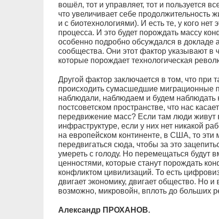
вошёл, тот и управляет, тот и пользуется в
что увеличивает себе продолжительность жи
и с биотехнологиями). И есть те, у кого нет 
процесса. И это будет порождать массу кон
особенно подробно обсуждался в докладе 
сообщества. Они этот фактор указывают в 
которые порождает технологическая револ
Другой фактор заключается в том, что при 
происходить сумасшедшие миграционные п
наблюдали, наблюдаем и будем наблюдать ка
постсоветском пространстве, что нас касае
передвижение масс? Если там люди живут 
инфраструктуре, если у них нет никакой раб
на европейском континенте, в США, то эти 
передвигаться сюда, чтобы за это зацепить
умереть с голоду. Но перемещаться будут 
ценностями, которые станут порождать конф
конфликтом цивилизаций. То есть цифровиз
двигает экономику, двигает общество. Но и
возможно, микровойн, вплоть до больших р
Александр ПРОХАНОВ.