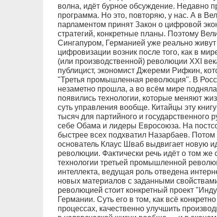
волна, идёт бурное обсуждение. Недавно п
программа. Но это, повторяю, у нас. А в В
парламентом принят Закон о цифровой экон
стратегий, конкретные планы. Поэтому Вел
Сингапуром, Германией уже реально живут
цифровизации возник после того, как в ми
(или производственной) революции XXI век
публицист, экономист Джереми Рифкин, кото
"Третья промышленная революция". В Росси
незаметно прошла, а во всём мире подняла
появились технологии, которые меняют жиз
суть управления вообще. Китайцы эту книгу
тысяч для партийного и государственного 
себе Обама и лидеры Евросоюза. На постсо
быстрее всех подхватил Назарбаев. Потом н
основатель Клаус Шваб выдвигает новую 
революции. Фактически речь идёт о том же 
технологии третьей промышленной революц
интеллекта, ведущая роль отведена интерн
новых материалов с заданными свойствами
революцией стоит конкретный проект "Индус
Германии. Суть его в том, как всё конкрет
процессах, качественно улучшить производ