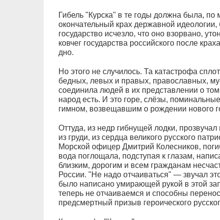
Гибель "Курска" в те годы должна была, по
окончательный крах державной идеологии, б
государство исчезло, что оно взорвано, уто
ковчег государства российского после крах
дно.
Но этого не случилось. Та катастрофа сплот
бедных, левых и правых, православных, м
соединила людей в их представлении о том, 
народ есть. И это горе, слёзы, поминальны
гимном, возвещавшим о рождении нового го
Оттуда, из недр гибнущей лодки, прозвучал
из груди, из сердца великого русского патр
Морской офицер Дмитрий Колесников, погиб
вода поглощала, подступая к глазам, напи
близким, дорогим и всем гражданам несчаст
России. "Не надо отчаиваться" — звучал эт
было написано умирающей рукой в этой зап
теперь не отчаиваемся и способны перенос
предсмертный призыв героического русско