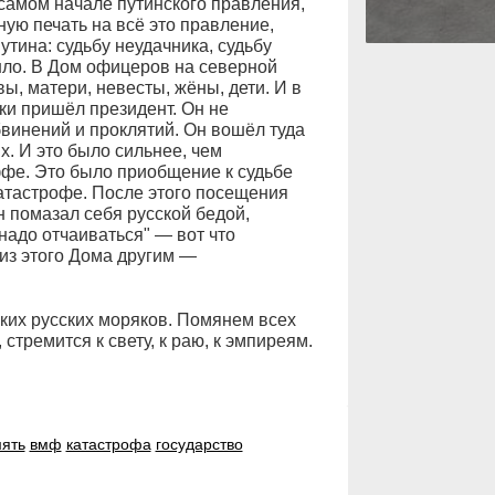
 самом начале путинского правления,
ую печать на всё это правление,
тина: судьбу неудачника, судьбу
шло. В Дом офицеров на северной
вы, матери, невесты, жёны, дети. И в
ики пришёл президент. Он не
обвинений и проклятий. Он вошёл туда
. И это было сильнее, чем
фе. Это было приобщение к судьбе
катастрофе. После этого посещения
 помазал себя русской бедой,
надо отчаиваться" — вот что
 из этого Дома другим —
ких русских моряков. Помянем всех
 стремится к свету, к раю, к эмпиреям.
ять
вмф
катастрофа
государство