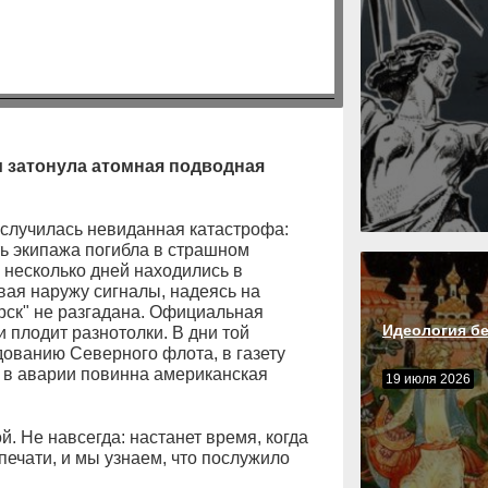
и затонула атомная подводная
а случилась невиданная катастрофа:
ть экипажа погибла в страшном
 несколько дней находились в
вая наружу сигналы, надеясь на
урск" не разгадана. Официальная
Идеология б
 плодит разнотолки. В дни той
дованию Северного флота, в газету
о в аварии повинна американская
19 июля 2026
й. Не навсегда: настанет время, когда
печати, и мы узнаем, что послужило