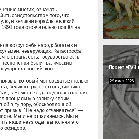
 мнению многих, означать
ыть свидетельством того, что
нуло, и великий корабль, великий
а 1991 года окончательно пошёл на
ила вокруг себя народ: богатых и
усульман, неверующих. Катастрофа
что страна есть, государство есть,
е песнопения были трагическим
Проект «Рай 
сударства российского.
 призыв, который мог раздаться только
29 июля 2026
иота, великого русского подвижника.
ая, в момент, когда ледяная солёная
сал прощальную записку своим
ной в ту пору, обескровленной
от призыв. "Не надо отчаиваться" —
иске. Мы и не отчаиваемся. Мы и
ить наши невзгоды, выполняя этот
го офицера.