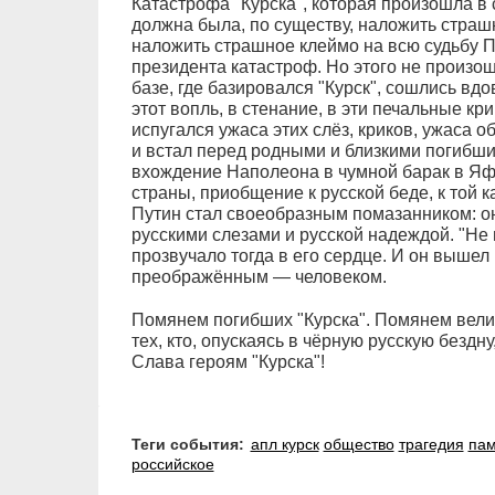
Катастрофа "Курска", которая произошла в
должна была, по существу, наложить страшн
наложить страшное клеймо на всю судьбу Пу
президента катастроф. Но этого не произо
базе, где базировался "Курск", сошлись вдо
этот вопль, в стенание, в эти печальные кр
испугался ужаса этих слёз, криков, ужаса 
и встал перед родными и близкими погибших
вхождение Наполеона в чумной барак в Яф
страны, приобщение к русской беде, к той 
Путин стал своеобразным помазанником: он
русскими слезами и русской надеждой. "Не 
прозвучало тогда в его сердце. И он вышел
преображённым — человеком.
Помянем погибших "Курска". Помянем вели
тех, кто, опускаясь в чёрную русскую бездну,
Слава героям "Курска"!
Теги события:
апл курск
общество
трагедия
пам
российское