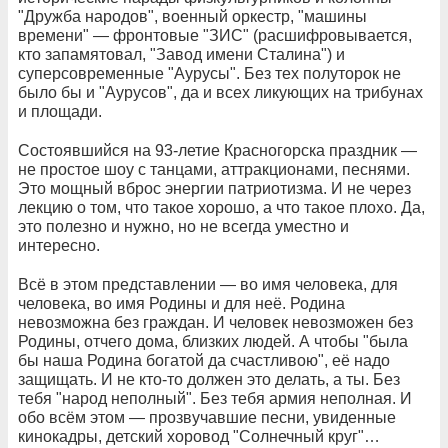
"Дружба народов", военный оркестр, "машины
времени" — фронтовые "ЗИС" (расшифровывается,
кто запамятовал, "Завод имени Сталина") и
суперсовременные "Аурусы". Без тех полуторок не
было бы и "Аурусов", да и всех ликующих на трибунах
и площади.
Состоявшийся на 93-летие Красногорска праздник —
не простое шоу с танцами, аттракционами, песнями.
Это мощный вброс энергии патриотизма. И не через
лекцию о том, что такое хорошо, а что такое плохо. Да,
это полезно и нужно, но не всегда уместно и
интересно.
Всё в этом представлении — во имя человека, для
человека, во имя Родины и для неё. Родина
невозможна без граждан. И человек невозможен без
Родины, отчего дома, близких людей. А чтобы "была
бы наша Родина богатой да счастливою", её надо
защищать. И не кто-то должен это делать, а ты. Без
тебя "народ неполный". Без тебя армия неполная. И
обо всём этом — прозвучавшие песни, увиденные
кинокадры, детский хоровод "Солнечный круг"…