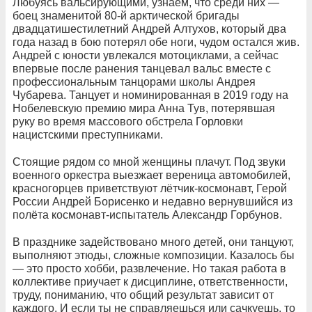
Любуясь вальсирующими, узнаём, что среди них —
боец знаменитой 80-й арктической бригады
двадцатишестилетний Андрей Алтухов, который два
года назад в бою потерял обе ноги, чудом остался жив.
Андрей с юности увлекался мотоциклами, а сейчас
впервые после ранения танцевал вальс вместе с
профессиональным танцорами школы Андрея
Чубарева. Танцует и номинированная в 2019 году на
Нобелевскую премию мира Анна Тув, потерявшая
руку во время массового обстрела Горловки
нацистскими преступниками.
Стоящие рядом со мной женщины плачут. Под звуки
военного оркестра выезжает вереница автомобилей,
красногорцев приветствуют лётчик-космонавт, Герой
России Андрей Борисенко и недавно вернувшийся из
полёта космонавт-испытатель Александр Горбунов.
В празднике задействовано много детей, они танцуют,
выполняют этюды, сложные композиции. Казалось бы
— это просто хобби, развлечение. Но такая работа в
коллективе приучает к дисциплине, ответственности,
труду, пониманию, что общий результат зависит от
каждого. И если ты не справляешься или сачкуешь, то