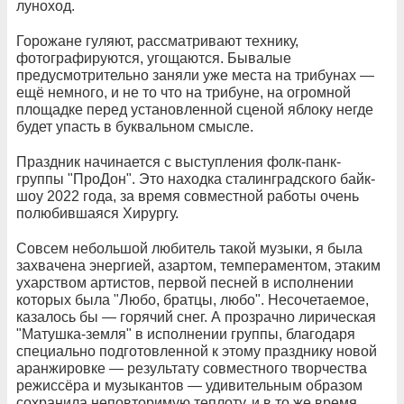
луноход.
Горожане гуляют, рассматривают технику,
фотографируются, угощаются. Бывалые
предусмотрительно заняли уже места на трибунах —
ещё немного, и не то что на трибуне, на огромной
площадке перед установленной сценой яблоку негде
будет упасть в буквальном смысле.
Праздник начинается с выступления фолк-панк-
группы "ПроДон". Это находка сталинградского байк-
шоу 2022 года, за время совместной работы очень
полюбившаяся Хирургу.
Совсем небольшой любитель такой музыки, я была
захвачена энергией, азартом, темпераментом, этаким
ухарством артистов, первой песней в исполнении
которых была "Любо, братцы, любо". Несочетаемое,
казалось бы — горячий снег. А прозрачно лирическая
"Матушка-земля" в исполнении группы, благодаря
специально подготовленной к этому празднику новой
аранжировке — результату совместного творчества
режиссёра и музыкантов — удивительным образом
сохранила неповторимую теплоту, и в то же время