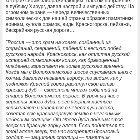
которое своим завораживающим голосом направляет
в публику Хирург, давая настрой и импульс действу. На
огромном экране — череда величественных,
символических для нашей страны образов: памятники
воинам, купола храмов, виды Красногорска, пейзажи,
бескрайняя русская дорога…
"Россия — это храм на холме, созданный из
страданий, свершений, падений и великих побед
русского народа. Красногорск, как отлитая русской
историей символичная копия, как драгоценный
младенец, взрастает на холме русского времени.
Когда мы с Волоколамского шоссе спускаемся вниз с
холма, давшего название городу, то видим, как у
подножия Красной горки раскинул свои ветви
красавец дуб — свидетель многих событий на
старой Волоколамской дороге. В урочный час с
вершины этого дуба, с его узорных листьев
вспыхивают и уносятся в небеса лучи света,
сочетая всю красногорскую землю с негасимым
небесным солнцем. От этого дуба поднимается
вверх на Красную горку аллея. Если подняться по
этой аллее вверх, то нас встретит бронзовый
солдат — защитник столицы — памятник