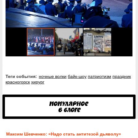
Теги события:
ночные волки
байк-шоу
патриотизм
праздник
красногорск
хирург
Максим Шевченко: «Надо стать антитезой дьяволу»