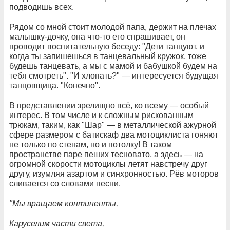
подводишь всех.
Рядом со мной стоит молодой папа, держит на плечах
малышку-дочку, она что-то его спрашивает, он
проводит воспитательную беседу: "Дети танцуют, и
когда ты запишешься в танцевальный кружок, тоже
будешь танцевать, а мы с мамой и бабушкой будем на
тебя смотреть". "И хлопать?" — интересуется будущая
танцовщица. "Конечно".
В представлении зрелищно всё, ко всему — особый
интерес. В том числе и к сложным рискованным
трюкам, таким, как "Шар" — в металлической ажурной
сфере размером с батискаф два мотоциклиста гоняют
не только по стенам, но и потолку! В таком
пространстве паре пеших тесновато, а здесь — на
огромной скорости мотоциклы летят навстречу друг
другу, изумляя азартом и синхронностью. Рёв моторов
сливается со словами песни.
"Мы вращаем континенты,
Каруселим части света,