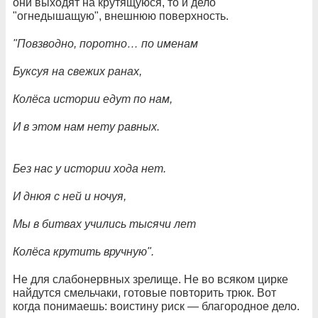
они выходят на крутящуюся, то и дело
"огнедышащую", внешнюю поверхность.
"Повзводно, поротно… по именам
Буксуя на свежих ранах,
Колёса истории едут по нам,
И в этом нам нету равных.
Без нас у истории хода нет.
И днюя с ней и ночуя,
Мы в битвах учились тысячи лет
Колёса крутить вручную".
Не для слабонервных зрелище. Не во всяком цирке
найдутся смельчаки, готовые повторить трюк. Вот
когда понимаешь: воистину риск — благородное дело.