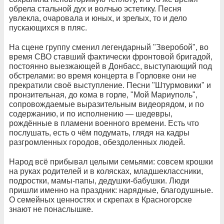
обрела стальной дух и волчью эстетику. Песня
увлекла, очаровала и юных, и зрелых, то и дело
пускающихся в пляс.
На сцене группу сменил легендарный "Зверобой", во
время СВО ставший фактически фронтовой бригадой,
постоянно выезжающей в Донбасс, выступающий под
обстрелами: во время концерта в Горловке они не
прекратили своё выступление. Песни "Штурмовики" и
пронзительная, до кома в горле, "Мой Мариуполь",
сопровождаемые выразительным видеорядом, и по
содержанию, и по исполнению — шедевры,
рождённые в пламени военного времени. Есть что
послушать, есть о чём подумать, глядя на кадры
разгромленных городов, обездоленных людей.
Народ всё прибывал целыми семьями: совсем крошки
на руках родителей и в колясках, младшеклассники,
подростки, мамы-папы, дедушки-бабушки. Люди
пришли именно на праздник: нарядные, благодушные.
О семейных ценностях и скрепах в Красногорске
знают не понаслышке.