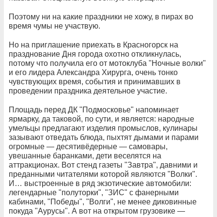
Поэтому ни на какие праздники не хожу, в пирах во
время чумы не участвую.
Но на приглашение приехать в Красногорск на
празднование Дня города охотно откликнулась,
потому что получила его от мотоклуба "Ночные волки"
и его лидера Александра Хирурга, очень тонко
чувствующих время, события и принимавших в
проведении праздника деятельное участие.
Площадь перед ДК "Подмосковье" напоминает
ярмарку, да таковой, по сути, и является: народные
умельцы предлагают изделия промыслов, кулинары
зазывают отведать блюда, пыхтят дымами и парами
огромные — десятивёдерные — самовары,
увешанные баранками, дети веселятся на
аттракционах. Вот стенд газеты "Завтра", давними и
преданными читателями которой являются "Волки".
И… выстроенные в ряд экзотические автомобили:
легендарные "полуторки", "ЗИС" с фанерными
кабинами, "Победы", "Волги", не менее диковинные
покуда "Аурусы". А вот на открытом грузовике —