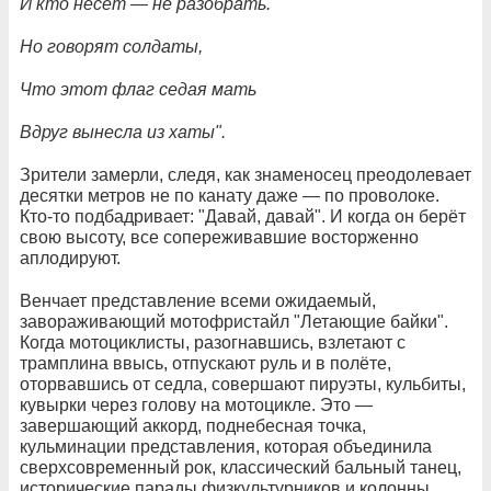
И кто несёт — не разобрать.
Но говорят солдаты,
Что этот флаг седая мать
Вдруг вынесла из хаты".
Зрители замерли, следя, как знаменосец преодолевает
десятки метров не по канату даже — по проволоке.
Кто-то подбадривает: "Давай, давай". И когда он берёт
свою высоту, все сопереживавшие восторженно
аплодируют.
Венчает представление всеми ожидаемый,
завораживающий мотофристайл "Летающие байки".
Когда мотоциклисты, разогнавшись, взлетают с
трамплина ввысь, отпускают руль и в полёте,
оторвавшись от седла, совершают пируэты, кульбиты,
кувырки через голову на мотоцикле. Это —
завершающий аккорд, поднебесная точка,
кульминации представления, которая объединила
сверхсовременный рок, классический бальный танец,
исторические парады физкультурников и колонны