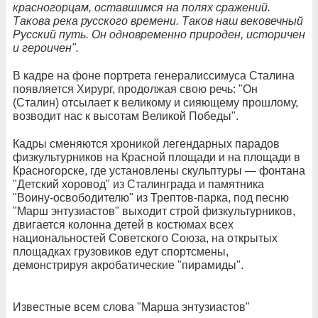
красногорцам, оставшимся на полях сражений.
Такова река русского времени. Таков наш вековечный
Русский путь. Он одновременно природен, историчен
и героичен".
В кадре на фоне портрета генералиссимуса Сталина
появляется Хирург, продолжая свою речь: "Он
(Сталин) отсылает к великому и сияющему прошлому,
возводит нас к высотам Великой Победы".
Кадры сменяются хроникой легендарных парадов
физкультурников на Красной площади и на площади в
Красногорске, где установлены скульптуры — фонтана
"Детский хоровод" из Сталинграда и памятника
"Воину-освободителю" из Трептов-парка, под песню
"Марш энтузиастов" выходит строй физкультурников,
двигается колонна детей в костюмах всех
национальностей Советского Союза, на открытых
площадках грузовиков едут спортсмены,
демонстрируя акробатические "пирамиды".
Известные всем слова "Марша энтузиастов"