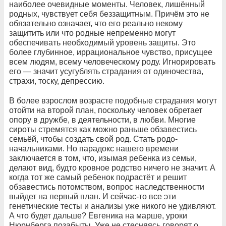
наиболее очевидные моменты. Человек, лишённый
родных, чувствует себя беззащитным. Причём это не
обязательно означает, что его реально некому
защитить или что родные непременно могут
обеспечивать необходимый уровень защиты. Это
более глубинное, иррациональное чувство, присущее
всем людям, всему человеческому роду. Игнорировать
его — значит усугублять страдания от одиночества,
страхи, тоску, депрессию.
В более взрослом возрасте подобные страдания могут
отойти на второй план, поскольку человек обретает
опору в дружбе, в деятельности, в любви. Многие
сироты стремятся как можно раньше обзавестись
семьёй, чтобы создать свой род. Стать родо-
начальниками. Но парадокс нашего времени
заключается в том, что, изымая ребенка из семьи,
делают вид, будто кровное родство ничего не значит. А
когда тот же самый ребенок подрастёт и решит
обзавестись потомством, вопрос наследственности
выйдет на первый план. И сейчас-то все эти
генетические тесты и анализы уже никого не удивляют.
А что будет дальше? Евгеника на марше, уроки
Нюрнберга позабыты. Уже не стесняясь говорят о