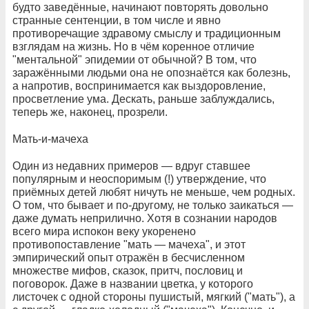
будто заведённые, начинают повторять довольно
странные сентенции, в том числе и явно
противоречащие здравому смыслу и традиционным
взглядам на жизнь. Но в чём коренное отличие
"ментальной" эпидемии от обычной? В том, что
заражёнными людьми она не опознаётся как болезнь,
а напротив, воспринимается как выздоровление,
просветление ума. Дескать, раньше заблуждались,
теперь же, наконец, прозрели.
Мать-и-мачеха
Один из недавних примеров — вдруг ставшее
популярным и неоспоримым (!) утверждение, что
приёмных детей любят ничуть не меньше, чем родных.
О том, что бывает и по-другому, не только заикаться —
даже думать неприлично. Хотя в сознании народов
всего мира испокон веку укоренено
противопоставление "мать — мачеха", и этот
эмпирический опыт отражён в бесчисленном
множестве мифов, сказок, притч, пословиц и
поговорок. Даже в названии цветка, у которого
листочек с одной стороны пушистый, мягкий ("мать"), а