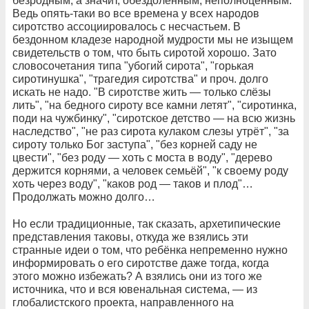
безродным, а значит, обездоленным, неполноценным.
Ведь опять-таки во все времена у всех народов
сиротство ассоциировалось с несчастьем. В
бездонном кладезе народной мудрости мы не изыщем
свидетельств о том, что быть сиротой хорошо. Зато
словосочетания типа "убогий сирота", "горькая
сиротинушка", "трагедия сиротства" и проч. долго
искать не надо. "В сиротстве жить — только слёзы
лить", "на бедного сироту все камни летят", "сиротинка,
поди на чужбинку", "сиротское детство — на всю жизнь
наследство", "не раз сирота кулаком слезы утрёт", "за
сироту только Бог заступа", "без корней саду не
цвести", "без роду — хоть с моста в воду", "дерево
держится корнями, а человек семьёй", "к своему роду
хоть через воду", "каков род — таков и плод"…
Продолжать можно долго…
Но если традиционные, так сказать, архетипические
представления таковы, откуда же взялись эти
странные идеи о том, что ребёнка непременно нужно
информировать о его сиротстве даже тогда, когда
этого можно избежать? А взялись они из того же
источника, что и вся ювенальная система, — из
глобалистского проекта, направленного на