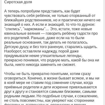
Сиротская доля
А теперь попробуем представить, как будет
чувствовать себя ребёнок, не только оторванный от
ближайших родственников, но и практически ничего не
знающий о них. А если и знающий, то что-то дурное:
"спились", "наркоманы"… Это, кстати, тоже новые
ювенальные веяния — говорить ребёнку гадости про
его родителей. Раньше, даже если на то были
реальные основания, так делать не полагалось.
Детскую душу, и без того раненую, старались щадить.
Наоборот, оставляли надежду, порой даже
придумывали некие утешительные легенды,
прекрасно понимая, что родную мать, какой бы она ни
была, никто никогда заменить не сможет.
Чтобы не быть превратно понятыми, хотим сразу
оговориться. Конечно, в жизни бывает всякое, и мы ни
в коей мере не ставим под сомнение случаи, когда
приёмные родители и дети искренне привязываются
друг к другу и становятся самыми близкими, самыми
родными людьми. Но подобные случаи, к сожалению,
не столь повсеместны, как уверяют нас сторонники
фостерных, патронатных, опекунских и прочих