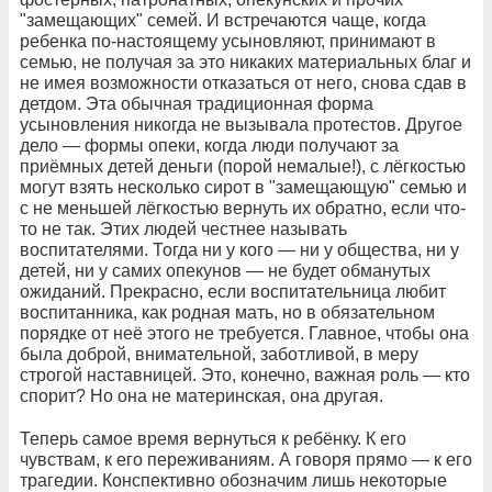
"замещающих" семей. И встречаются чаще, когда
ребенка по-настоящему усыновляют, принимают в
семью, не получая за это никаких материальных благ и
не имея возможности отказаться от него, снова сдав в
детдом. Эта обычная традиционная форма
усыновления никогда не вызывала протестов. Другое
дело — формы опеки, когда люди получают за
приёмных детей деньги (порой немалые!), с лёгкостью
могут взять несколько сирот в "замещающую" семью и
с не меньшей лёгкостью вернуть их обратно, если что-
то не так. Этих людей честнее называть
воспитателями. Тогда ни у кого — ни у общества, ни у
детей, ни у самих опекунов — не будет обманутых
ожиданий. Прекрасно, если воспитательница любит
воспитанника, как родная мать, но в обязательном
порядке от неё этого не требуется. Главное, чтобы она
была доброй, внимательной, заботливой, в меру
строгой наставницей. Это, конечно, важная роль — кто
спорит? Но она не материнская, она другая.
Теперь самое время вернуться к ребёнку. К его
чувствам, к его переживаниям. А говоря прямо — к его
трагедии. Конспективно обозначим лишь некоторые