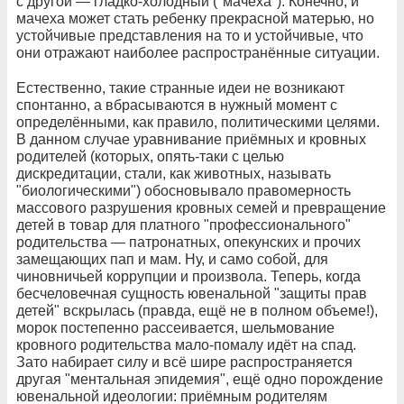
с другой — гладко-холодный ("мачеха"). Конечно, и
мачеха может стать ребенку прекрасной матерью, но
устойчивые представления на то и устойчивые, что
они отражают наиболее распространённые ситуации.
Естественно, такие странные идеи не возникают
спонтанно, а вбрасываются в нужный момент с
определёнными, как правило, политическими целями.
В данном случае уравнивание приёмных и кровных
родителей (которых, опять-таки с целью
дискредитации, стали, как животных, называть
"биологическими") обосновывало правомерность
массового разрушения кровных семей и превращение
детей в товар для платного "профессионального"
родительства — патронатных, опекунских и прочих
замещающих пап и мам. Ну, и само собой, для
чиновничьей коррупции и произвола. Теперь, когда
бесчеловечная сущность ювенальной "защиты прав
детей" вскрылась (правда, ещё не в полном объеме!),
морок постепенно рассеивается, шельмование
кровного родительства мало-помалу идёт на спад.
Зато набирает силу и всё шире распространяется
другая "ментальная эпидемия", ещё одно порождение
ювенальной идеологии: приёмным родителям