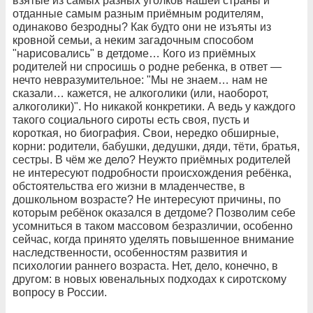
взятые из самых разных уголков нашей страны и
отданные самым разным приёмным родителям,
одинаково безродны? Как будто они не изъяты из
кровной семьи, а неким загадочным способом
"нарисовались" в детдоме… Кого из приёмных
родителей ни спросишь о родне ребенка, в ответ —
нечто невразумительное: "Мы не знаем… нам не
сказали… кажется, не алкоголики (или, наоборот,
алкоголики)". Но никакой конкретики. А ведь у каждого
такого социального сироты есть своя, пусть и
короткая, но биография. Свои, нередко обширные,
корни: родители, бабушки, дедушки, дяди, тёти, братья,
сестры. В чём же дело? Неужто приёмных родителей
не интересуют подробности происхождения ребёнка,
обстоятельства его жизни в младенчестве, в
дошкольном возрасте? Не интересуют причины, по
которым ребёнок оказался в детдоме? Позволим себе
усомниться в таком массовом безразличии, особенно
сейчас, когда принято уделять повышенное внимание
наследственности, особенностям развития и
психологии раннего возраста. Нет, дело, конечно, в
другом: в новых ювенальных подходах к сиротскому
вопросу в России.