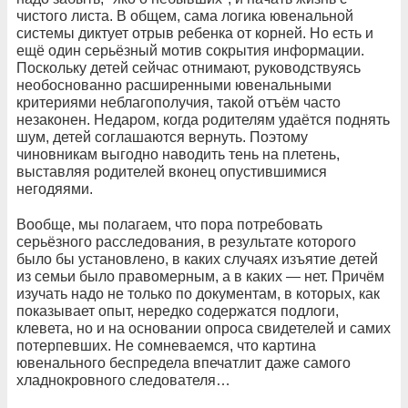
чистого листа. В общем, сама логика ювенальной
системы диктует отрыв ребенка от корней. Но есть и
ещё один серьёзный мотив сокрытия информации.
Поскольку детей сейчас отнимают, руководствуясь
необоснованно расширенными ювенальными
критериями неблагополучия, такой отъём часто
незаконен. Недаром, когда родителям удаётся поднять
шум, детей соглашаются вернуть. Поэтому
чиновникам выгодно наводить тень на плетень,
выставляя родителей вконец опустившимися
негодяями.
Вообще, мы полагаем, что пора потребовать
серьёзного расследования, в результате которого
было бы установлено, в каких случаях изъятие детей
из семьи было правомерным, а в каких — нет. Причём
изучать надо не только по документам, в которых, как
показывает опыт, нередко содержатся подлоги,
клевета, но и на основании опроса свидетелей и самих
потерпевших. Не сомневаемся, что картина
ювенального беспредела впечатлит даже самого
хладнокровного следователя…