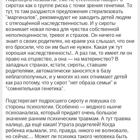
сиротах как о группе риска с точки зрения генетики. То
тут, то там раздаются предложения стерилизовать
"маргиналов", рекомендуют не заводить детей людям
с отягощённой наследственностью. И у сироты
возникает новая почва для чувства собственной
неполноценности, тревог и страхов. Он ничего не
знает о своих родителях, но краем уха слышал, что они
его бросили, что он им был не нужен. Какая уж тут
хорошая наследственность!.. А раз так, то имеет ли он
право на отцовство, а она — на материнство? В
западных странах, кстати, сироты, ставшие
родителями, автоматически заносятся в базу
неблагополучных, и у многих из них отнимают детей
как раз потому, что у сирот "нет образа семьи" и
"сомнительная генетика".
Подстерегает подросшего сироту и ловушка со
стороны психологии. Особенно — модного нынче
психоанализа, который придаёт очень большое
значение ранним психическим травмам. А тут травма
налицо, да ещё какая! Утрата родителей! Когда
ребенка изымали, это, правда, никого не волновало,
но сейчас… Может ли психика такого человека быть