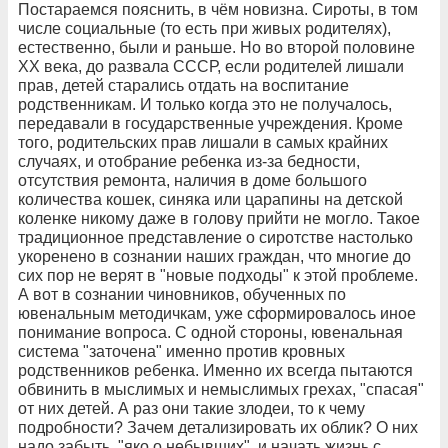
Постараемся пояснить, в чём новизна. Сироты, в том
числе социальные (то есть при живых родителях),
естественно, были и раньше. Но во второй половине
XX века, до развала СССР, если родителей лишали
прав, детей старались отдать на воспитание
родственникам. И только когда это не получалось,
передавали в государственные учреждения. Кроме
того, родительских прав лишали в самых крайних
случаях, и отобрание ребенка из-за бедности,
отсутствия ремонта, наличия в доме большого
количества кошек, синяка или царапины на детской
коленке никому даже в голову прийти не могло. Такое
традиционное представление о сиротстве настолько
укоренено в сознании наших граждан, что многие до
сих пор не верят в "новые подходы" к этой проблеме.
А вот в сознании чиновников, обученных по
ювенальным методичкам, уже сформировалось иное
понимание вопроса. С одной стороны, ювенальная
система "заточена" именно против кровных
родственников ребенка. Именно их всегда пытаются
обвинить в мыслимых и немыслимых грехах, "спасая"
от них детей. А раз они такие злодеи, то к чему
подробности? Зачем детализировать их облик? О них
надо забыть, "яко о небывших", и начать жизнь с