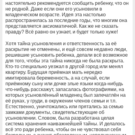
настоятельно рекомендуется сообщить ребенку, что он
не родной. Даже если они его усыновили в
младенческом возрасте. Идея эта настолько
распространилась за последние годы, что многим она
представляется аксиоматичной. Как же не сказать
правду? Всё равно он узнает, и будет только хуже!
Хотя тайна усыновления и ответственность за её
раскрытие не отменены, и ещё совсем недавно люди,
решившие усыновить ребенка, делали всё возможное
для того, чтобы эта тайна никогда не была раскрыта.
Кто-то специально уезжал в другой город или менял
квартиру. Будущая приёмная мать нередко
имитировала беременность, а на случай, если
приёмному сыну или дочке злые языки когда-нибудь
что-нибудь расскажут, запасалась фотографиями, на
которых усыновлённый младенец был запечатлён на
её руках, у груди, в окружении членов семьи и т.п.
Естественно, уничтожались или прятались за семью
замками документы, свидетельствующие об
усыновлении. Словом, была разработана целая
система хранения наиважнейшей тайны. И делалось
всё это ради ребенка, чтобы он не чувствовал себя