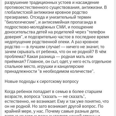
разрушение традиционных устоев и насаждение
противоестественного существования, антижизни. В
глобалистской антижизни кровное родство
презираемо. Отсюда и унизительный термин
"биологические", и антисемейная пропаганда в
подростково-молодёжных СМИ, и поощрение
доносительства детей на родителей через "телефон
доверия", и подозрительно частое в последнее время
недопущение родственной опеки. А раз кровное
родство — в лучшем случае! — ничего не значит, то
зачем скрывать от ребенка, что он не родной? В чём
проблема? Какая разница — родная мать или
приёмная? Главное, он сыт, одет, у него есть отдельное
спальное место, игрушки и канцелярские
принадлежности "в необходимом количестве".
Новые подходы к сиротскому вопросу
Когда ребенок попадает в семью в более старшем
возрасте, вопроса "сказать — не сказать",
естественно, не возникает. Ему и так уже понятно, что
он не родной. Но зато возникает другой вопрос. По
крайней мере, у нас. Почему самые разные дети,